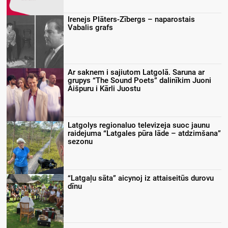
Irenejs Plāters-Zībergs – naparostais
Vabalis grafs
Ar saknem i sajiutom Latgolā. Saruna ar
grupys “The Sound Poets” dalinīkim Juoni
Aišpuru i Kārli Juostu
Latgolys regionaluo televizeja suoc jaunu
raidejuma “Latgales pūra lāde – atdzimšana”
sezonu
“Latgaļu sāta” aicynoj iz attaiseitūs durovu
dīnu