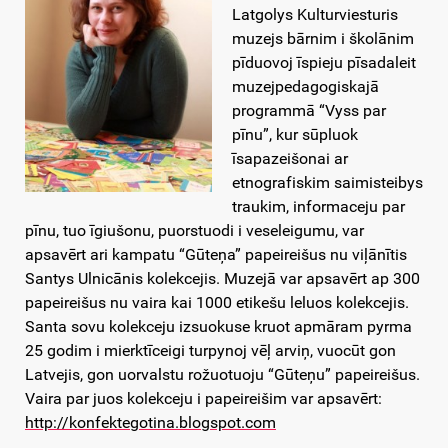
Latgolys Kulturviesturis
muzejs bārnim i školānim
pīduovoj īspieju pīsadaleit
muzejpedagogiskajā
programmā “Vyss par
pīnu”, kur sūpluok
īsapazeišonai ar
etnografiskim saimisteibys
traukim, informaceju par
pīnu, tuo īgiušonu, puorstuodi i veseleigumu, var
apsavērt ari kampatu “Gūteņa” papeireišus nu viļānītis
Santys Ulnicānis kolekcejis. Muzejā var apsavērt ap 300
papeireišus nu vaira kai 1000 etikešu leluos kolekcejis.
Santa sovu kolekceju izsuokuse kruot apmāram pyrma
25 godim i mierktīceigi turpynoj vēļ arviņ, vuocūt gon
Latvejis, gon uorvalstu rožuotuoju “Gūteņu” papeireišus.
Vaira par juos kolekceju i papeireišim var apsavērt:
http://konfektegotina.blogspot.com