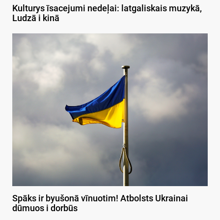
Kulturys īsacejumi nedeļai: latgaliskais muzykā,
Ludzā i kinā
Spāks ir byušonā vīnuotim! Atbolsts Ukrainai
dūmuos i dorbūs