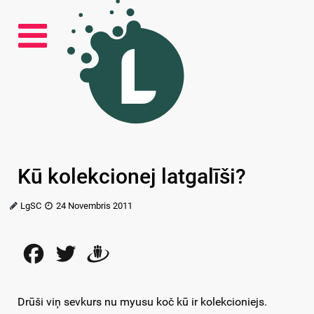
Kū kolekcionej latgalīši?
LgSC
24 Novembris 2011
Facebook
Twitter
Draugiem
Drūši viņ sevkurs nu myusu koč kū ir kolekcioniejs.