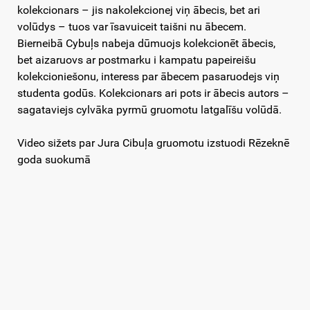
kolekcionars – jis nakolekcionej viņ ābecis, bet ari
volūdys – tuos var īsavuiceit taišni nu ābecem.
Bierneibā Cybuļs nabeja dūmuojs kolekcionēt ābecis,
bet aizaruovs ar postmarku i kampatu papeireišu
kolekcioniešonu, interess par ābecem pasaruodejs viņ
studenta godūs. Kolekcionars ari pots ir ābecis autors –
sagataviejs cylvāka pyrmū gruomotu latgalīšu volūdā.
Video sižets par Jura Cibuļa gruomotu izstuodi Rēzeknē
goda suokumā