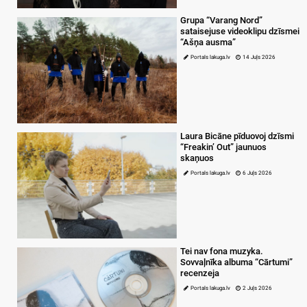
Grupa “Varang Nord”
sataisejuse videoklipu dzīsmei
“Ašņa ausma”
Portals lakuga.lv
14 Juļs 2026
Laura Bicāne pīduovoj dzīsmi
“Freakin’ Out” jaunuos
skaņuos
Portals lakuga.lv
6 Juļs 2026
Tei nav fona muzyka.
Sovvaļnīka albuma “Cārtumi”
recenzeja
Portals lakuga.lv
2 Juļs 2026