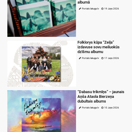
albumā
Portals lakuga.lv
19 Juņs 2026
Folklorys kūpa “Zeiļa”
izdavuse sovu meiluokūs
dzīšmu albumu
Portals lakuga.lv
17 Juņs 2026
“Dabasu trikmīņs” – jaunais
Aņša Ataola Bierzeņa
dubultais albums
Portals lakuga.lv
10 Juņs 2026