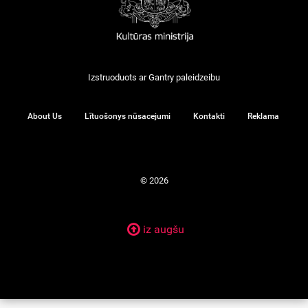
Izstruoduots ar
Gantry
paleidzeibu
About Us
Lītuošonys nūsacejumi
Kontakti
Reklama
© 2026
iz augšu