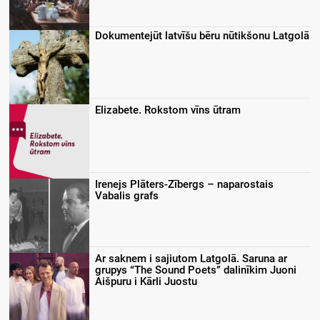
Dokumentejūt latvīšu bēru nūtikšonu Latgolā
Elizabete. Rokstom vīns ūtram
Irenejs Plāters-Zībergs – naparostais
Vabalis grafs
Ar saknem i sajiutom Latgolā. Saruna ar
grupys “The Sound Poets” dalinīkim Juoni
Aišpuru i Kārli Juostu