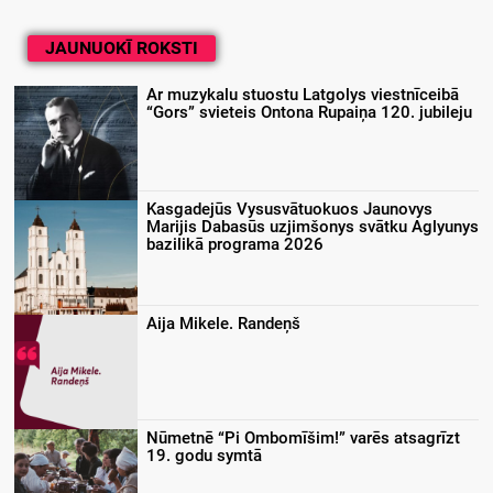
JAUNUOKĪ ROKSTI
Ar muzykalu stuostu Latgolys viestnīceibā
“Gors” svieteis Ontona Rupaiņa 120. jubileju
Kasgadejūs Vysusvātuokuos Jaunovys
Marijis Dabasūs uzjimšonys svātku Aglyunys
bazilikā programa 2026
Aija Mikele. Randeņš
Nūmetnē “Pi Ombomīšim!” varēs atsagrīzt
19. godu symtā