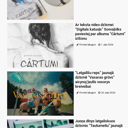
Ar teksta video dzīsmei
“Digitals katuoļs” Sovvaļnīks
paviestej par albuma “Cārtumi”
izīšonu
Portals lakuga.lv
1 Juļs 2026
“Latgalīšu reps” jaunajā
dzīsmē “Vasaras grūvs”
aicynoj ļautīs vosorys
breiveibai
Portals lakuga.lv
26 Juņs 2026
Juoņa dīnys latgaliskuos
dzīsmis “Tautumeitu“ jaunajā