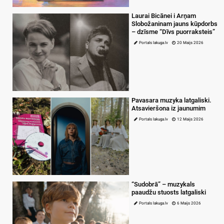
Laurai Bicānei i Arņam
Slobožaninam jauns kūpdorbs
– dzīsme “Dīvs puorraksteis”
Portals lakuga.lv
20 Maijs 2026
Pavasara muzyka latgaliski.
Atsavieršona iz jaunumim
Portals lakuga.lv
12 Maijs 2026
“Sudobrā” – muzykals
paaudžu stuosts latgaliski
Portals lakuga.lv
6 Maijs 2026