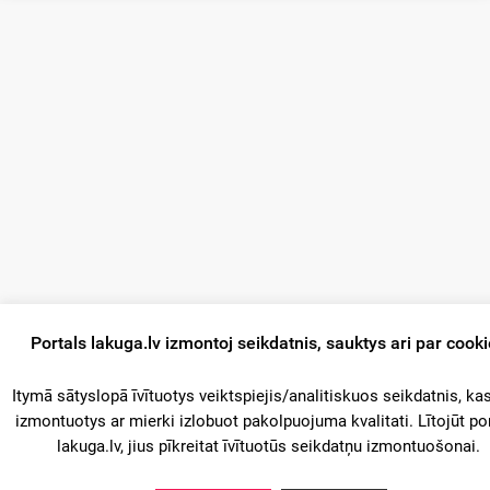
Portals lakuga.lv izmontoj seikdatnis, sauktys ari par cook
Itymā sātyslopā īvītuotys veiktspiejis/analitiskuos seikdatnis, kas
izmontuotys ar mierki izlobuot pakolpuojuma kvalitati. Lītojūt po
lakuga.lv, jius pīkreitat īvītuotūs seikdatņu izmontuošonai.