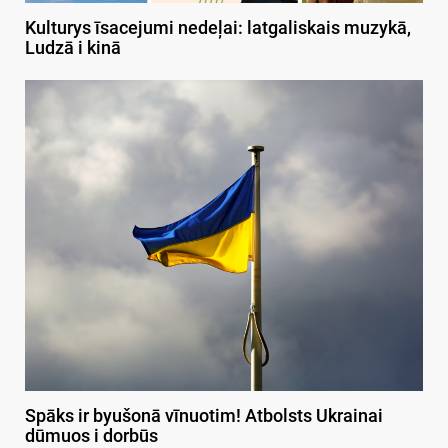
Kulturys īsacejumi nedeļai: latgaliskais muzykā,
Ludzā i kinā
Spāks ir byušonā vīnuotim! Atbolsts Ukrainai
dūmuos i dorbūs