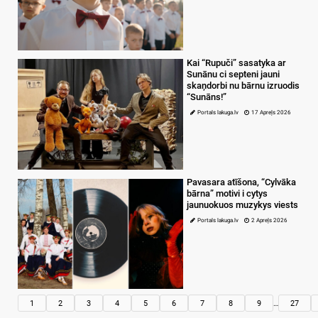
Kai “Rupuči” sasatyka ar
Sunānu ci septeni jauni
skaņdorbi nu bārnu izruodis
“Sunāns!”
Portals lakuga.lv
17 Apreļs 2026
Pavasara atīšona, “Cylvāka
bārna” motivi i cytys
jaunuokuos muzykys viests
Portals lakuga.lv
2 Apreļs 2026
1
2
3
4
5
6
7
8
9
…
27