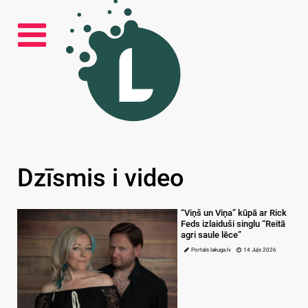
Dzīsmis i video
“Viņš un Viņa” kūpā ar Rick
Feds izlaiduši singlu “Reitā
agri saule lēce”
Portals lakuga.lv
14 Juļs 2026