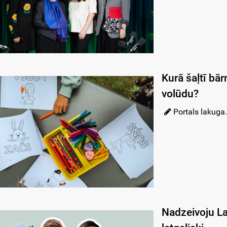
Kurā šaļtī bār
volūdu?
Portals lakuga.
Nadzeivoju La