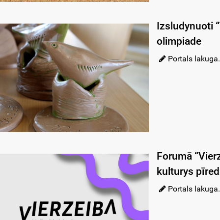
Izsludynuoti 
olimpiade
Portals lakuga.
Forumā “Vierz
kulturys pīred
Portals lakuga.