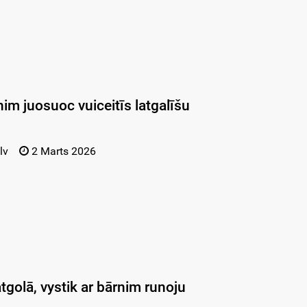
nim juosuoc vuiceitīs latgalīšu
lv
2 Marts 2026
tgolā, vystik ar bārnim runoju