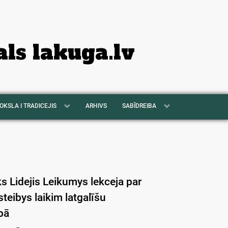
als lakuga.lv
OKSLA I TRADICEJIS
ARHIVS
SABĪDREIBA
s Lidejis Leikumys lekceja par
teibys laikim latgalīšu
bā