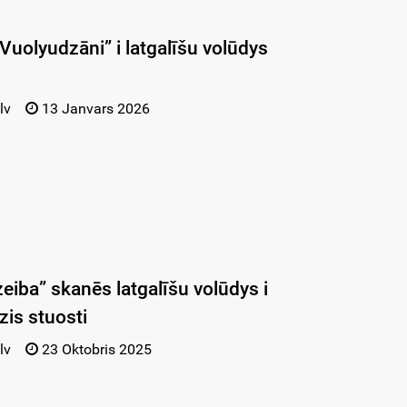
“Vuolyudzāni” i latgalīšu volūdys
lv
13 Janvars 2026
eiba” skanēs latgalīšu volūdys i
zis stuosti
lv
23 Oktobris 2025