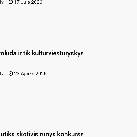
lv
17 Juļs 2026
volūda ir tik kulturviesturyskys
lv
23 Apreļs 2026
nūtiks skotivis runys konkurss