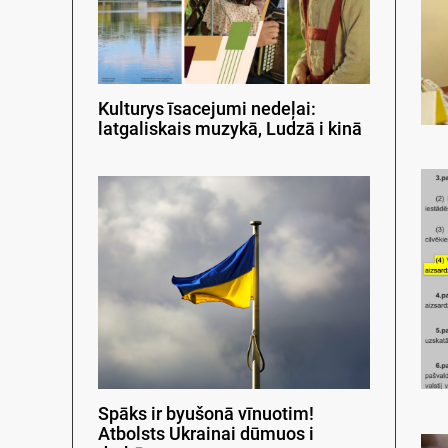
Kulturys īsacejumi nedeļai:
latgaliskais muzykā, Ludzā i kinā
Spāks ir byušonā vīnuotim!
Atbolsts Ukrainai dūmuos i