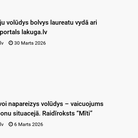
ju volūdys bolvys laureatu vydā ari
portals lakuga.lv
lv
30 Marts 2026
voi napareizys volūdys – vaicuojums
šonu situacejā. Raidīroksts “Mīti”
lv
6 Marts 2026