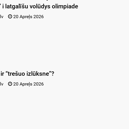
 i latgalīšu volūdys olimpiade
lv
20 Apreļs 2026
ir “trešuo izlūksne”?
lv
20 Apreļs 2026