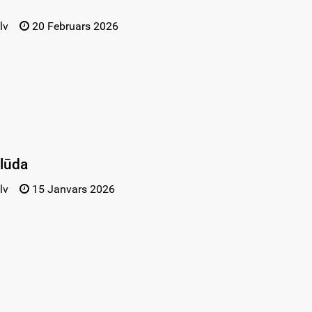
lv
20 Februars 2026
olūda
lv
15 Janvars 2026