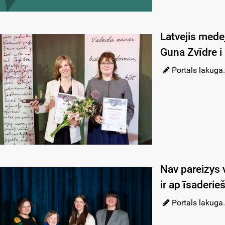
Latvejis mede
Guna Zvīdre i 
Portals lakuga.
Nav pareizys 
ir ap īsaderie
Portals lakuga.