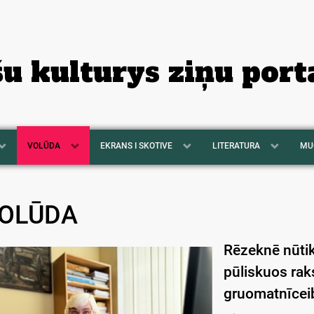
šu kulturys ziņu port
VOLŪDA
EKRANS I SKOTIVE
LITERATURA
MU
OLŪDA
Rēzeknē nūtik
pūliskuos raks
gruomatnīcei