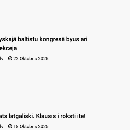
yskajā baltistu kongresā byus ari
sekceja
lv
22 Oktobris 2025
ts latgaliski. Klausīs i roksti ite!
lv
18 Oktobris 2025