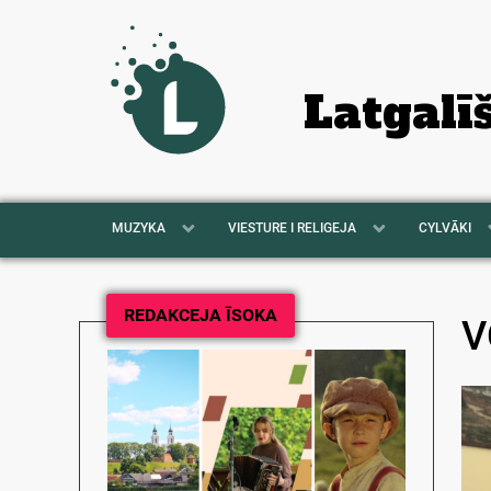
Latgalī
MUZYKA
VIESTURE I RELIGEJA
CYLVĀKI
REDAKCEJA ĪSOKA
V