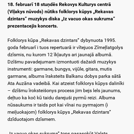
18. februarī 18 stuņdēs Rekovys Kulturys centrā
(Viļakys nūvods) nūtiks folklorys kūpys „Rekavas
dzintars” muzykys diska „Iz vacuo okas sukruma”
prezentacejis koncerts.
Folklorys kūpa „Rekavas dzintars” dybynuota 1995.
goda februarī i tuos repertuarā ir vītejuos Zīmeļlatgolys
dzīsmis, nu kurom 12 īkļautys ari jaunajā albumā.
Dzīšmu pavadejumam izmontuoti dažaidi muzykys
instrumenti: garmane, bungys, vijūle, gitara, mutis
garmane, albums īraksteits Balkanu dobys parka sātā
Ata Auzāna vadeibā. Kai atzeist folklorys kūpys dalinīki
– dzīšmu īroksteišonys process jim bejs lels jaunums,
deļtuo ka koč kū taidu darejuši pyrmū reizi. Albuma
nūsaukums ir taids pot kai vīnai nu pyrmajom (i
meiļuokajom) folklorys kūpys „Rekavas dzintars”
dzīduotajom dzīsmem.
„Iz vacuo okas sukruma” tops pasasokūt Vaļsts