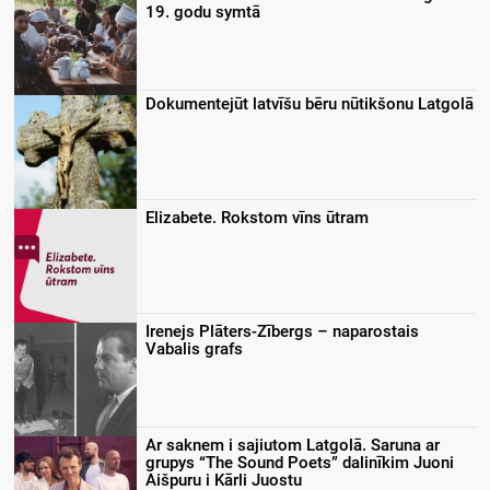
19. godu symtā
Dokumentejūt latvīšu bēru nūtikšonu Latgolā
Elizabete. Rokstom vīns ūtram
Irenejs Plāters-Zībergs – naparostais
Vabalis grafs
Ar saknem i sajiutom Latgolā. Saruna ar
grupys “The Sound Poets” dalinīkim Juoni
Aišpuru i Kārli Juostu