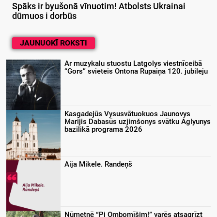
Spāks ir byušonā vīnuotim! Atbolsts Ukrainai
dūmuos i dorbūs
JAUNUOKĪ ROKSTI
Ar muzykalu stuostu Latgolys viestnīceibā
“Gors” svieteis Ontona Rupaiņa 120. jubileju
Kasgadejūs Vysusvātuokuos Jaunovys
Marijis Dabasūs uzjimšonys svātku Aglyunys
bazilikā programa 2026
Aija Mikele. Randeņš
Nūmetnē “Pi Ombomīšim!” varēs atsagrīzt