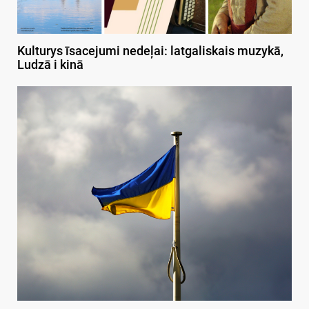
Kulturys īsacejumi nedeļai: latgaliskais muzykā,
Ludzā i kinā