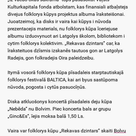
Kulturkapitala fonda atbolstam, kas finansiali atbaļstejs
divejus folklorys kūpys projektus albuma īraksteišonai.
Juoatzeimoj, ka disks ir vaira kai kūpys i nūvoda
prezentacejis materials, nu folklorys kūpa īceriejuse
albumu izduovynuot ari Latgolys školom, bibliotekom i
cytim folklorys kolektivim. „Rekavas dzintars” car, ka
īraksteituos dzīsmis izskanēs tautuos gon ar Latgolys
Radejis, gon folkradejis Oira paleidzeibu.
Itymā vosorā folklorys kūpa pīsadaleis starptautiskajā
folklorys festivalā BALTICA, kai ari byus sastūpoma
nūvoda, pogosta i cytūs pasuocīņūs.
Diska atkluošonys koncertā pīsadaleis deju kūpa
„Nebēda” nu Bolvim. Piec koncerta bals ar grupu
„Ginc&Es”, īejis moksa balā 1,50 Ls.
Vaira var folklorys kūpu „Rekavas dzintars” skaiti
Bolvu