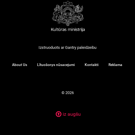
Izstruoduots ar
Gantry
paleidzeibu
About Us
Lītuošonys nūsacejumi
Kontakti
Reklama
© 2026
iz augšu