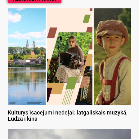
Kulturys īsacejumi nedeļai: latgaliskais muzykā,
Ludzā i kinā