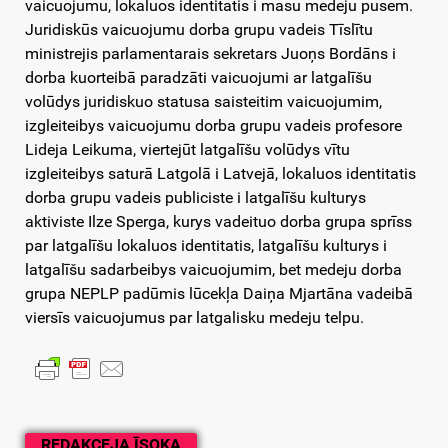
vaicuojumu, lokaluos identitatis i masu medeju pusem.
Juridiskūs vaicuojumu dorba grupu vadeis Tīslītu
ministrejis parlamentarais sekretars Juoņs Bordāns i
dorba kuorteibā paradzāti vaicuojumi ar latgalīšu
volūdys juridiskuo statusa saisteitim vaicuojumim,
izgleiteibys vaicuojumu dorba grupu vadeis profesore
Lideja Leikuma, viertejūt latgalīšu volūdys vītu
izgleiteibys saturā Latgolā i Latvejā, lokaluos identitatis
dorba grupu vadeis publiciste i latgalīšu kulturys
aktiviste Ilze Sperga, kurys vadeituo dorba grupa sprīss
par latgalīšu lokaluos identitatis, latgalīšu kulturys i
latgalīšu sadarbeibys vaicuojumim, bet medeju dorba
grupa NEPLP padūmis lūcekļa Daiņa Mjartāna vadeibā
viersīs vaicuojumus par latgalisku medeju telpu.
REDAKCEJA ĪSOKA