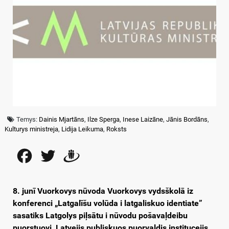
Temys:
Dainis Mjartāns
,
Ilze Sperga
,
Inese Laizāne
,
Jānis Bordāns
,
Kulturys ministreja
,
Lidija Leikuma
,
Roksts
Facebook
Twitter
Draugiem
8. junī Vuorkovys nūvoda Vuorkovys vydsškolā iz
konferenci „Latgalīšu volūda i latgaliskuo identiate”
sasatiks Latgolys piļsātu i nūvodu pošavaļdeibu
puorstuovi, Latvejis publiskuos puorvaļdis institucejis,