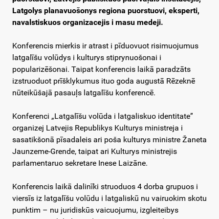
Latgolys planavuošonys regiona puorstuovi, eksperti,
navalstiskuos organizacejis i masu medeji.
Konferencis mierkis ir atrast i pīduovuot risimuojumus
latgalīšu volūdys i kulturys stiprynuošonai i
popularizēšonai. Taipat konferencis laikā paradzāts
izstruoduot prīšklykumus ituo goda augustā Rēzeknē
nūteikūšajā pasauļs latgalīšu konferencē.
Konferenci „Latgalīšu volūda i latgaliskuo identitate”
organizej Latvejis Republikys Kulturys ministreja i
sasatikšonā pīsadaleis ari poša kulturys ministre Žaneta
Jaunzeme-Grende, taipat ari Kulturys ministrejis
parlamentaruo sekretare Inese Laizāne.
Konferencis laikā dalinīki struoduos 4 dorba grupuos i
viersīs iz latgalīšu volūdu i latgaliskū nu vairuokim skotu
punktim – nu juridiskūs vaicuojumu, izgleiteibys