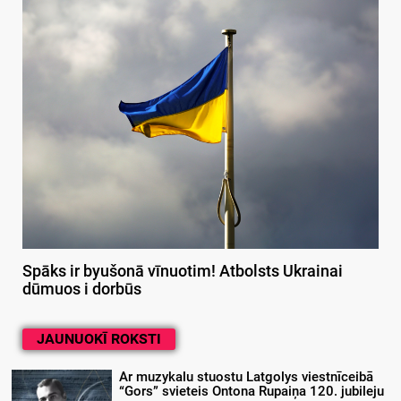
Spāks ir byušonā vīnuotim! Atbolsts Ukrainai
dūmuos i dorbūs
JAUNUOKĪ ROKSTI
Ar muzykalu stuostu Latgolys viestnīceibā
“Gors” svieteis Ontona Rupaiņa 120. jubileju