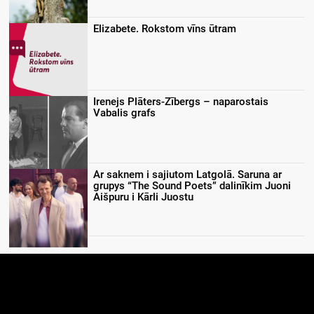
Elizabete. Rokstom vīns ūtram
Irenejs Plāters-Zībergs – naparostais
Vabalis grafs
Ar saknem i sajiutom Latgolā. Saruna ar
grupys “The Sound Poets” dalinīkim Juoni
Aišpuru i Kārli Juostu