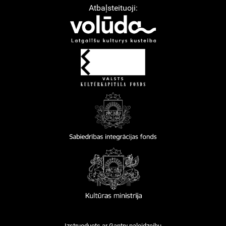
Atbaļsteituoji:
Izstruoduots ar
Gantry
paleidzeibu