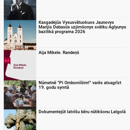
Kasgadejūs Vysusvātuokuos Jaunovys
Marijis Dabasūs uzjimšonys svātku Aglyunys
bazilikā programa 2026
Aija Mikele. Randeņš
Nūmetnē “Pi Ombomīšim!” varēs atsagrīzt
19. godu symtā
Dokumentejūt latvīšu bēru nūtikšonu Latgolā