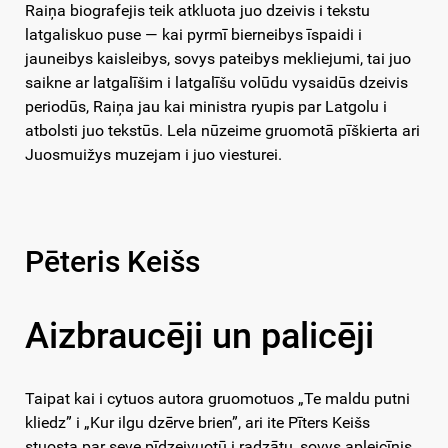
Raiņa biografejis teik atkluota juo dzeivis i tekstu
latgaliskuo puse — kai pyrmī bierneibys īspaidi i
jauneibys kaisleibys, sovys pateibys mekliejumi, tai juo
saikne ar latgalīšim i latgalīšu volūdu vysaidūs dzeivis
periodūs, Raiņa jau kai ministra ryupis par Latgolu i
atbolsti juo tekstūs. Lela nūzeime gruomotā pīškierta ari
Juosmuižys muzejam i juo viesturei.
Pēteris Keišs
Aizbraucēji un palicēji
Taipat kai i cytuos autora gruomotuos „Te maldu putni
kliedz” i „Kur ilgu dzērve brien”, ari ite Pīters Keišs
stuosta par seve pīdzeivuotū i radzātu, sovys apleicīnis