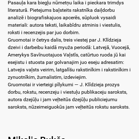
Pasauļa kara biegļu nūmetņu laika i pieckara trimdys
literaturā. Pietejums baļsteits rakstnīka daiļdorbu
analizē i biografiskajuos apcerēs, sūpluok vysaidi
materiali: autora teksti, laikabīdru atminis i viestulis,
roksti i recenzejis par juo dorbim.
Gruomotai ir četrys dalis, treis viestej par J. Klīdzieja
dzeivi i darbeibu kaidā myuža periodā: Latvejā, Vuocejā,
Amerykys Savīnuotajuos Vaļstīs, catūrtuo ruoda jū kai
esejistu i stuosta par golvanajim juo eseju adresatim:
Latvejis vaļsts veirim, latgalīšu rakstinīkim i rakstinīkim i
zynuotnīkim, žurnalistim, izdeviejim.
Gruomotai ir vierteigi pīlykumi — J. Klīdzieja prozys
dorbu, rokstu, recenzeju i viestuļu publikaceju saroksts,
autora dzejūļu i jam veļteitūs dzejūļu publiciejumu
saroksts, nūzeimeiguokūs jam veļteitūs rokstu saroksts.