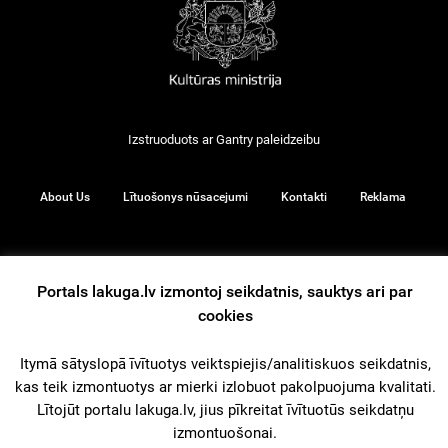
Izstruoduots ar
Gantry
paleidzeibu
About Us
Lītuošonys nūsacejumi
Kontakti
Reklama
Portals lakuga.lv izmontoj seikdatnis, sauktys ari par
© 2026
cookies
iz augšu
Itymā sātyslopā īvītuotys veiktspiejis/analitiskuos seikdatnis,
kas teik izmontuotys ar mierki izlobuot pakolpuojuma kvalitati.
Lītojūt portalu lakuga.lv, jius pīkreitat īvītuotūs seikdatņu
izmontuošonai.