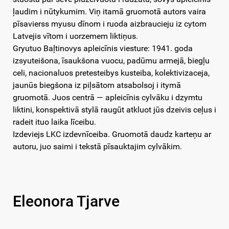
ļaudim i nūtykumim. Viņ itamā gruomotā autors vaira
pīsavierss myusu dīnom i ruoda aizbraucieju iz cytom
Latvejis vītom i uorzemem liktiņus.
Gryutuo Baļtinovys apleicīnis viesture: 1941. goda
izsyuteišona, īsaukšona vuocu, padūmu armejā, biegļu
celi, nacionaluos pretesteibys kusteiba, kolektivizaceja,
jaunūs biegšona iz piļsātom atsabolsoj i itymā
gruomotā. Juos centrā — apleicīnis cylvāku i dzymtu
liktini, konspektivā stylā raugūt atkluot jūs dzeivis ceļus i
radeit ituo laika līceibu.
Izdeviejs LKC izdevnīceiba. Gruomotā daudz karteņu ar
autoru, juo saimi i tekstā pīsauktajim cylvākim.
Eleonora Tjarve