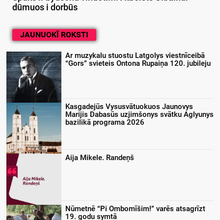
dūmuos i dorbūs
JAUNUOKĪ ROKSTI
Ar muzykalu stuostu Latgolys viestnīceibā
“Gors” svieteis Ontona Rupaiņa 120. jubileju
Kasgadejūs Vysusvātuokuos Jaunovys
Marijis Dabasūs uzjimšonys svātku Aglyunys
bazilikā programa 2026
Aija Mikele. Randeņš
Nūmetnē “Pi Ombomīšim!” varēs atsagrīzt
19. godu symtā