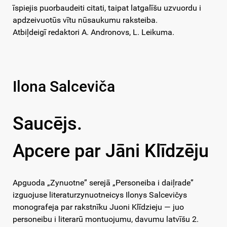
īspiejis puorbaudeiti citati, taipat latgalīšu uzvuordu i
apdzeivuotūs vītu nūsaukumu raksteiba.
Atbiļdeigī redaktori A. Andronovs, L. Leikuma.
Ilona Salceviča
Saucējs.
Apcere par Jāni Klīdzēju
Apguoda „Zynuotne” serejā „Personeiba i daiļrade”
izguojuse literaturzynuotneicys Ilonys Salcevičys
monografeja par rakstnīku Juoni Klīdzieju — juo
personeibu i literarū montuojumu, davumu latvīšu 2.