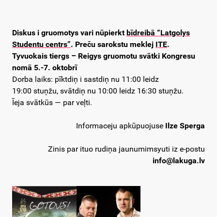
Diskus i gruomotys vari nūpierkt
bīdreibā “Latgolys
Studentu centrs”
. Preču sarokstu meklej
ITE
.
Tyvuokais tiergs – Reigys gruomotu svātki Kongresu
nomā 5.-7. oktobrī
Dorba laiks: pīktdiņ i sastdiņ nu 11:00 leidz
19:00 stuņžu, svātdiņ nu 10:00 leidz 16:30 stuņžu.
Īeja svātkūs — par veļti.
Informaceju apkūpuojuse
Ilze Sperga
Zinis par ituo rudiņa jaunumimsyuti iz e-postu
info@lakuga.lv