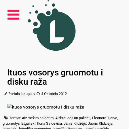
Ituos vosorys gruomotu i
disku raža
Portals lakuga.lv
4 Oktobris 2012
Temys:
Aiz mežim snīgōtim
,
Aizbraucēji un palicēji
,
Eleonora Tjarve
,
gruomotys latgaliski
,
Ilona Salceviča
,
Jānis Klīdzējs
,
Juoņs Klīdziejs
,
latgaliski
,
latgalīšu gruomotys
,
latgalīšu literatura
,
Latgaļu atmūda
,