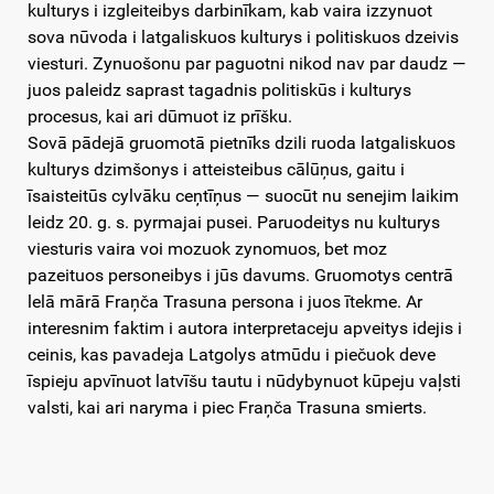
kulturys i izgleiteibys darbinīkam, kab vaira izzynuot
sova nūvoda i latgaliskuos kulturys i politiskuos dzeivis
viesturi. Zynuošonu par paguotni nikod nav par daudz —
juos paleidz saprast tagadnis politiskūs i kulturys
procesus, kai ari dūmuot iz prīšku.
Sovā pādejā gruomotā pietnīks dzili ruoda latgaliskuos
kulturys dzimšonys i atteisteibus cālūņus, gaitu i
īsaisteitūs cylvāku ceņtīņus — suocūt nu senejim laikim
leidz 20. g. s. pyrmajai pusei. Paruodeitys nu kulturys
viesturis vaira voi mozuok zynomuos, bet moz
pazeituos personeibys i jūs davums. Gruomotys centrā
lelā mārā Fraņča Trasuna persona i juos ītekme. Ar
interesnim faktim i autora interpretaceju apveitys idejis i
ceinis, kas pavadeja Latgolys atmūdu i piečuok deve
īspieju apvīnuot latvīšu tautu i nūdybynuot kūpeju vaļsti
valsti, kai ari naryma i piec Fraņča Trasuna smierts.