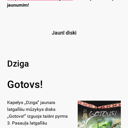
jaunumim!
Jaunī diski
Dziga
Gotovs!
Kapelys „Dziga” jaunais
latgalīšu mūzykys disks
„Gotovs!” izguojs taišni pyrms
3. Pasauļa latgalīšu