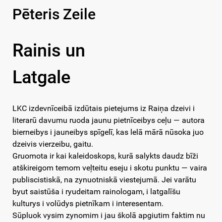
Pēteris Zeile
Rainis un
Latgale
LKC izdevnīceibā izdūtais pietejums iz Raiņa dzeivi i
literarū davumu ruoda jaunu pietnīceibys ceļu — autora
bierneibys i jauneibys spīgelī, kas lelā mārā nūsoka juo
dzeivis vierzeibu, gaitu.
Gruomota ir kai kaleidoskops, kurā salykts daudz bīži
atškireigom temom veļteitu eseju i skotu punktu — vaira
publiscistiskā, na zynuotniskā viestejumā. Jei varātu
byut saistūša i ryudeitam rainologam, i latgalīšu
kulturys i volūdys pietnīkam i interesentam.
Sūpluok vysim zynomim i jau školā apgiutim faktim nu