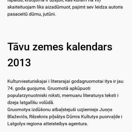
skaiteituojam liks aizadūmuot, pajimt sev leidza autoris
pasaceitū dūmu, jutūni.
Tāvu zemes kalendars
2013
Kulturviesturiskajai i literarajai godagruomotai itys ir jau
74. goda guojums. Gruomotā apkūpuoti
popularzynuotniski roksti, memuaru literaturys teksti i
dzeja latgalīšu volūdā.
Gruomotys izdūšonu atbaļstejuši uzjiemiejs Juoņs
Blaževičs, Rēzeknis piļsātys Dūmis Kultutys puorvaļde i
Latgolys regiona atteisteibys agentura.