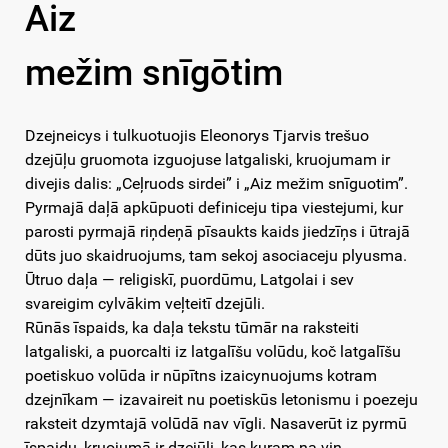
Aiz
mežim snīgōtim
Dzejneicys i tulkuotuojis Eleonorys Tjarvis trešuo
dzejūļu gruomota izguojuse latgaliski, kruojumam ir
divejis dalis: „Ceļruods sirdei” i „Aiz mežim snīguotim”.
Pyrmajā daļā apkūpuoti definiceju tipa viestejumi, kur
parosti pyrmajā riņdeņā pīsaukts kaids jiedzīņs i ūtrajā
dūts juo skaidruojums, tam sekoj asociaceju plyusma.
Ūtruo daļa — religiskī, puordūmu, Latgolai i sev
svareigim cylvākim veļteitī dzejūli.
Rūnās īspaids, ka daļa tekstu tūmār na raksteiti
latgaliski, a puorcalti iz latgalīšu volūdu, koč latgalīšu
poetiskuo volūda ir nūpītns izaicynuojums kotram
dzejnīkam — izavaireit nu poetiskūs letonismu i poezeju
raksteit dzymtajā volūdā nav vīgli. Nasaverūt iz pyrmū
īspaidu, kruojumā ir dzejūli, kas kuram na viņ