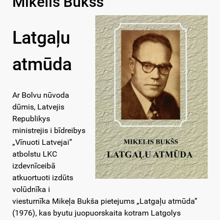
Mikelis Bukšs
Latgaļu
atmūda
Ar Bolvu nūvoda
dūmis, Latvejis
Republikys
ministrejis i bīdreibys
„Vīnuoti Latvejai”
atbolstu LKC
izdevnīceibā
atkuortuoti izdūts
volūdnīka i
viesturnīka Mikeļa Bukša pietejums „Latgaļu atmūda”
(1976), kas byutu juopuorskaita kotram Latgolys