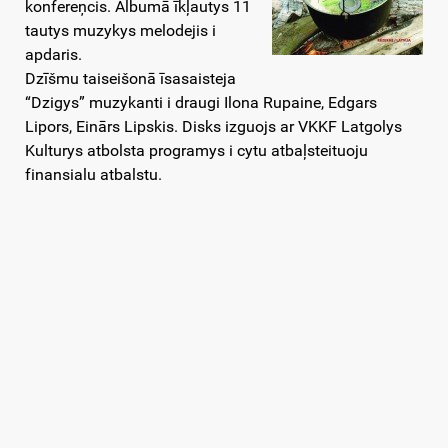
konfereņcis. Albumā īkļautys 11
tautys muzykys melodejis i
apdaris.
Dzīšmu taiseišonā īsasaisteja
“Dzigys” muzykanti i draugi Ilona Rupaine, Edgars
Lipors, Einārs Lipskis. Disks izguojs ar VKKF Latgolys
Kulturys atbolsta programys i cytu atbaļsteituoju
finansialu atbalstu.