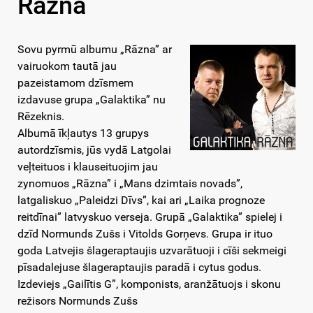
Rāzna
Sovu pyrmū albumu „Rāzna” ar
vairuokom tautā jau
pazeistamom dzīsmem
izdavuse grupa „Galaktika” nu
Rēzeknis.
Albumā īkļautys 13 grupys
autordzīsmis, jūs vydā Latgolai
veļteituos i klauseituojim jau
zynomuos „Rāzna” i „Mans dzimtais novads”,
latgaliskuo „Paleidzi Dīvs”, kai ari „Laika prognoze
reitdīnai” latvyskuo verseja. Grupā „Galaktika” spielej i
dzīd Normunds Zušs i Vitolds Gorņevs. Grupa ir ituo
goda Latvejis šlageraptaujis uzvarātuoji i cīši sekmeigi
pīsadalejuse šlageraptaujis paradā i cytus godus.
Izdeviejs „Gailītis G”, komponists, aranžātuojs i skonu
režisors Normunds Zušs