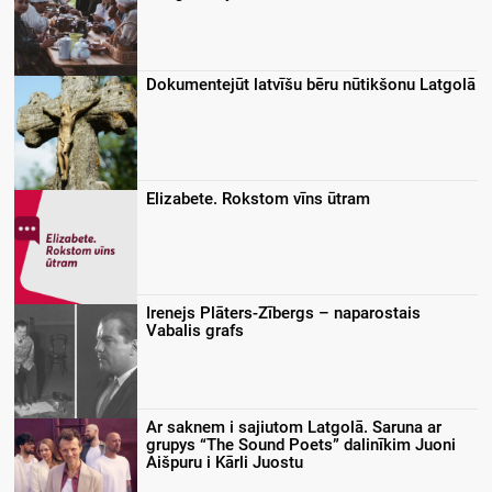
Dokumentejūt latvīšu bēru nūtikšonu Latgolā
Elizabete. Rokstom vīns ūtram
Irenejs Plāters-Zībergs – naparostais
Vabalis grafs
Ar saknem i sajiutom Latgolā. Saruna ar
grupys “The Sound Poets” dalinīkim Juoni
Aišpuru i Kārli Juostu