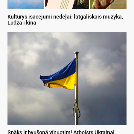
Kulturys īsacejumi nedeļai: latgaliskais muzykā,
Ludzā i kinā
Spāks ir byušonā vīnuotim! Atbolsts Ukrainai