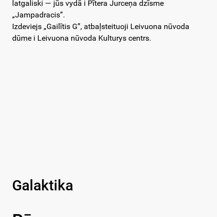
latgaliski — jūs vydā i Pītera Jurceņa dzīsme
„Jampadracis”.
Izdeviejs „Gailītis G”, atbaļsteituoji Leivuona nūvoda
dūme i Leivuona nūvoda Kulturys centrs.
Galaktika