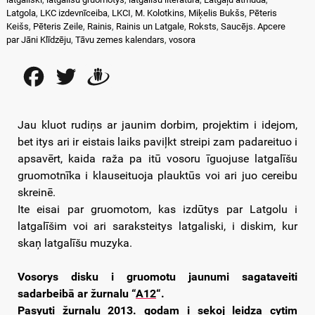
Latgola
,
LKC izdevnīceiba
,
LKCI
,
M. Kolotkins
,
Miķelis Bukšs
,
Pēteris
Keišs
,
Pēteris Zeile
,
Rainis
,
Rainis un Latgale
,
Roksts
,
Saucējs. Apcere
par Jāni Klīdzēju
,
Tāvu zemes kalendars
,
vosora
Facebook
Twitter
Draugiem
Jau kluot rudiņs ar jaunim dorbim, projektim i idejom,
bet itys ari ir eistais laiks paviļkt streipi zam padareituo i
apsavērt, kaida raža pa itū vosoru īguojuse latgalīšu
gruomotnīka i klauseituoja plauktūs voi ari juo cereibu
skreinē.
Ite eisai par gruomotom, kas izdūtys par Latgolu i
latgalīšim voi ari saraksteitys latgaliski, i diskim, kur
skaņ latgalīšu muzyka.
Vosorys disku i gruomotu jaunumi sagataveiti
sadarbeibā ar žurnalu “
A12
“.
Pasyuti žurnalu 2013. godam
i sekoj leidza cytim