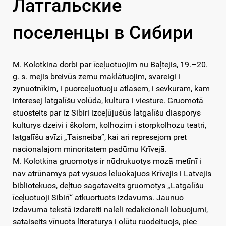
Латгальские
поселенцы в Сибири
M. Kolotkina dorbi par īceļuotuojim nu Baļtejis, 19.–20.
g. s. mejis breivūs zemu maklātuojim, svareigi i
zynuotnīkim, i puorceļuotuoju atlasem, i sevkuram, kam
interesej latgalīšu volūda, kultura i viesture. Gruomotā
stuosteits par iz Sibiri izceļūjušūs latgalīšu diasporys
kulturys dzeivi i školom, kolhozim i storpkolhozu teatri,
latgalīšu avīzi „Taisneiba”, kai ari represejom pret
nacionalajom minoritatem padūmu Krīvejā.
M. Kolotkina gruomotys ir nūdrukuotys mozā metīnī i
nav atrūnamys pat vysuos leluokajuos Krīvejis i Latvejis
bibliotekuos, deļtuo sagataveits gruomotys „Latgalīšu
īceļuotuoji Sibirī“ atkuortuots izdavums. Jaunuo
izdavuma tekstā izdareiti naleli redakcionali lobuojumi,
sataiseits vīnuots literaturys i olūtu ruodeituojs, piec