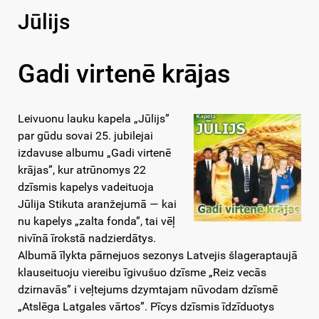
Jūlijs
Gadi virtenē krājas
Leivuonu lauku kapela „Jūlijs”
par gūdu sovai 25. jubilejai
izdavuse albumu „Gadi virtenē
krājas”, kur atrūnomys 22
dzīsmis kapelys vadeituoja
Jūlija Stikuta aranžejumā — kai
nu kapelys „zalta fonda”, tai vēļ
nivīnā īrokstā nadzierdātys.
Albumā īlykta pārnejuos sezonys Latvejis šlageraptaujā
klauseituoju viereibu īgivušuo dzīsme „Reiz vecās
dzirnavās” i veļtejums dzymtajam nūvodam dzīsmē
„Atslēga Latgales vārtos”. Pīcys dzīsmis īdzīduotys