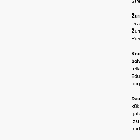
Stre
Žur
Dīv
Žur
Prei
Kru
bol
rei
Edu
bog
Dau
kūk
gata
Izs
nūd