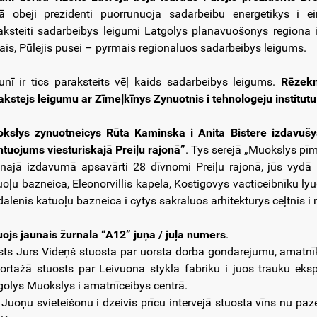
kā obeji prezidenti puorrunuoja sadarbeibu energetikys i 
aksteiti sadarbeibys leigumi Latgolys planavuošonys regiona 
šais, Pūlejis pusei – pyrmais regionaluos sadarbeibys leigums.
junī ir tics paraksteits vēļ kaids sadarbeibys leigums.
Rēzekn
akstejs leigumu ar Zīmeļkīnys Zynuotnis i tehnologeju institutu
kslys zynuotneicys Rūta Kaminska i Anita Bistere izdavušy
tuojums viesturiskajā Preiļu rajonā”
. Tys serejā „Muokslys pīm
najā izdavumā apsavārti 28 dīvnomi Preiļu rajonā, jūs vydā 
uoļu bazneica, Eleonorvillis kapela, Kostigovys vacticeibnīku
alenis katuoļu bazneica i cytys sakraluos arhitekturys ceļtnis i
uojs jaunais žurnala “A12” juņa / juļa numers
.
sts Jurs Videņš stuosta par uorsta dorba gondarejumu, amatnī
ortažā stuosts par Leivuona stykla fabriku i juos trauku ek
golys Muokslys i amatnīceibys centrā.
 Juoņu svieteišonu i dzeivis prīcu intervejā stuosta vīns nu p