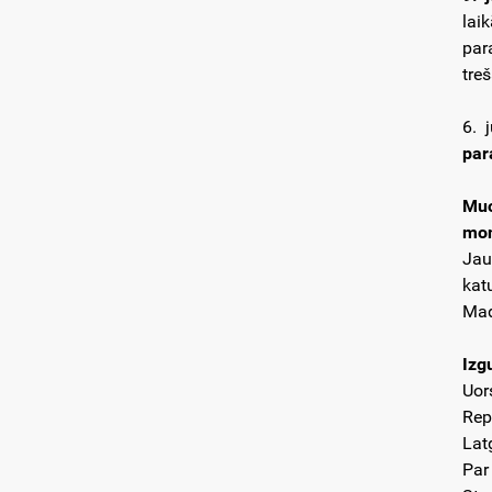
lai
par
tre
6. 
par
Muo
mon
Jau
kat
Mad
Izg
Uor
Rep
Lat
Par