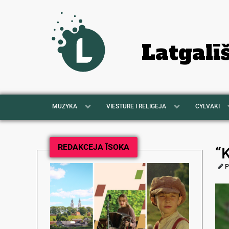
Latgalī
MUZYKA
VIESTURE I RELIGEJA
CYLVĀKI
REDAKCEJA ĪSOKA
“K
P