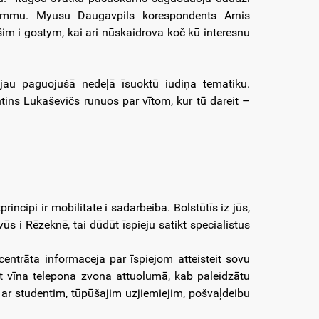
ammu. Myusu Daugavpils korespondents Arnis
im i gostym, kai ari nūskaidrova koč kū interesnu
 jau paguojušā nedeļā īsuoktū iudiņa tematiku.
ins Lukaševičs runuos par vītom, kur tū dareit –
incipi ir mobilitate i sadarbeiba. Bolstūtīs iz jūs,
lvūs i Rēzeknē, tai dūdūt īspieju satikt specialistus
centrāta informaceja par īspiejom atteisteit sovu
ut vīna telepona zvona attuolumā, kab paleidzātu
 ar studentim, tūpūšajim uzjiemiejim, pošvaļdeibu