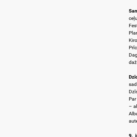
San
ceļ
Fes
Pla
Kir
Prī
Dag
daž
Dzī
sad
Dzī
Par
– ak
Alb
aut
9. 