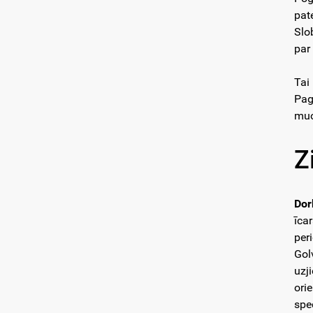
pat
Slo
par
Tai
Pag
muo
Z
Dor
īcar
per
Gol
uzj
ori
spe