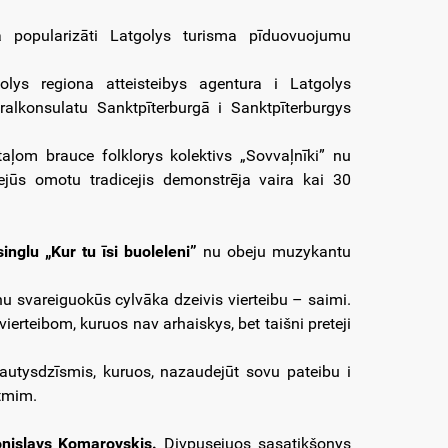
a popularizāti Latgolys turisma pīduovuojumu
olys regiona atteisteibys agentura i Latgolys
alkonsulatu Sanktpīterburgā i Sanktpīterburgys
aļom brauce folklorys kolektivs „Sovvaļnīki” nu
ejūs omotu tradicejis demonstrēja vaira kai 30
nglu „Kur tu īsi buoleleni”
nu obeju muzykantu
u nu svareiguokūs cylvāka dzeivis vierteibu – saimi.
ierteibom, kuruos nav arhaiskys, bet taišni preteji
autysdzīsmis, kuruos, nazaudejūt sovu pateibu i
itmim.
ronislavs Komarovskis.
Divpusejuos sasatikšonys