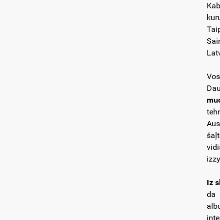
Kab
kur
Tai
Sai
Lat
Vos
Dau
muo
teh
Aus
šaļ
vid
izz
Iz 
da 
alb
int