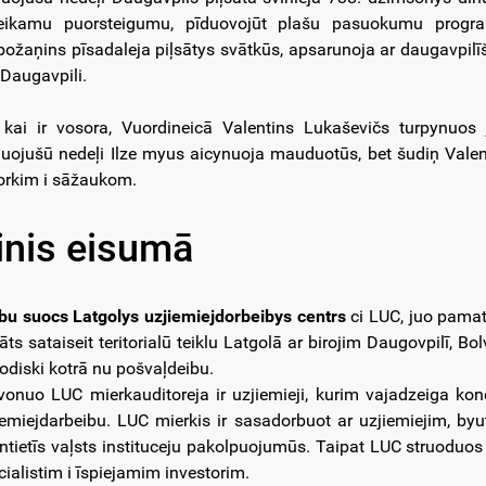
eikamu puorsteigumu, pīduovojūt plašu pasuokumu progr
božaņins pīsadaleja piļsātys svātkūs, apsarunoja ar daugavpilīš
 Daugavpili.
 kai ir vosora, Vuordineicā Valentins Lukaševičs turpynuos
uojušū nedeļi Ilze myus aicynuoja mauduotūs, bet šudiņ Valent
rkim i sāžaukom.
inis eisumā
bu suocs Latgolys uzjiemiejdorbeibys centrs
ci LUC, juo pamatpr
āts sataiseit teritorialū teiklu Latgolā ar birojim Daugovpilī, Bo
iodiski kotrā nu pošvaļdeibu.
vonuo LUC mierkauditoreja ir uzjiemieji, kurim vajadzeiga kon
iemiejdarbeibu. LUC mierkis ir sasadorbuot ar uzjiemiejim, by
entietīs vaļsts instituceju pakolpuojumūs. Taipat LUC struoduos
cialistim i īspiejamim investorim.