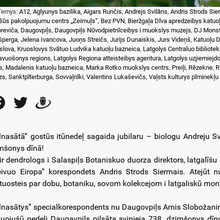
Temys:
A12
,
Aglyunys bazilika
,
Aigars Runčis
,
Andrejs Svilāns
,
Andris Strods Sie
šūs pakolpuojumu centrs „Zeimuļs”
,
Bez PVN
,
Bieržgaļa Dīva apredzeibys katuo
reviča
,
Daugovpiļs
,
Daugovpiļs Nūvodpietnīceibys i muokslys muzejs
,
DJ Mons
 Sperga
,
Jelena Ivancova
,
Juoņs Streičs
,
Jurijs Dunaiskis
,
Jurs Videņš
,
Katuoļu D
slova
,
Kruoslovys Svātuo Ludvika katuoļu bazneica
,
Latgolys Centraluo bibliote
avuošonys regions
,
Latgolys Regiona atteisteibys agentura
,
Latgolys uzjiemiejd
s
,
Madalenis katuoļu bazneica
,
Marka Rotko muokslys centrs
,
Preiļi
,
Rēzekne
,
R
zs
,
Sanktpīterburga
,
Sovvaļnīki
,
Valentins Lukaševičs
,
Vaļsts kulturys pīminekļu
Facebook
Twitter
Draugiem
lnasātā” gostūs itūnedeļ sagaida jubilaru – biologu Andreju S
mšonys dīnā!
 ir dendrologs i Salaspiļs Botaniskuo duorza direktors, latgalīšu
eivuo Eiropa” korespondets Andris Strods Siermais. Atejūt 
tuosteis par dobu, botaniku, sovom kolekcejom i latgaliskū mo
lnasātys” specialkorespondents nu Daugovpiļs Arnis Slobožanins
uojušū nedeļi Daugavpils piļsāta svinieja 738. dzimšonys d