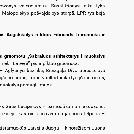
eirozonys vaicuojumūs. Sasatikšonys laikā tyka
i Malopolskys pošvaļdeibys storpā. LPR tys beja
is Augstškolys rektors Edmunds Teirumnīks ir
.
s gruomotu „Sakraluos arhitekturys i muokslys
inekļi Latvejā” jau ir pīktuo gruomota.
– Aglyunys bazilika, Bieržgaļa Dīva apredzeibys
 lyugšonu noms, Lomu vacticeibnīku lyugšonu noms,
 muokslys paraugi jimuos.
ks Gatis Lucijanovs – par rodūšumu i ražuošonu.
spoziceju, kas niu apsaverama jaunuos telpuos –
azeistamuokūs Latvejis Juoņu – kinorežisors Juoņs