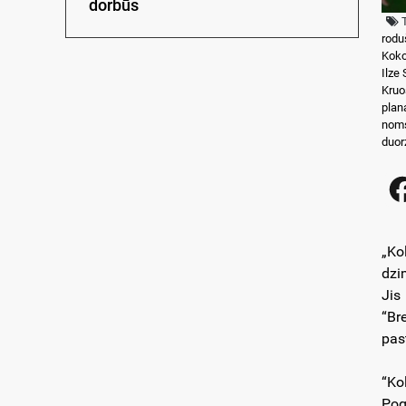
dorbūs
rodu
Koko
Ilze
Kruo
plan
nom
duor
„Ko
dzi
Jis
“Br
pas
“Ko
Pog