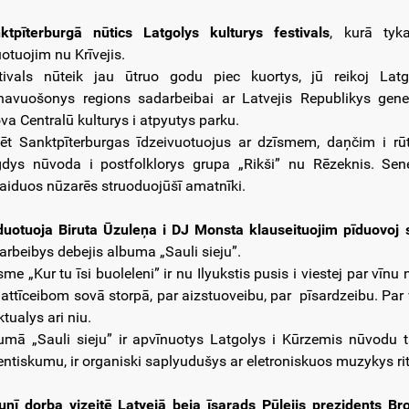
ktpīterburgā nūtics Latgolys kulturys festivals
, kurā tyk
uotuojim nu Krīvejis.
tivals nūteik jau ūtruo godu piec kuortys, jū reikoj Latg
navuošonys regions sadarbeibai ar Latvejis Republikys gener
ova Centralū kulturys i atpyutys parku.
cēt Sanktpīterburgas īdzeivuotuojus ar dzīsmem, daņčim i rūt
dys nūvoda i postfolklorys grupa „Rikši” nu Rēzeknis. Sen
aiduos nūzarēs struoduojūšī amatnīki.
duotuoja Biruta Ūzuleņa i DJ Monsta klauseituojim pīduovoj si
arbeibys debejis albuma „Sauli sieju”.
sme „Kur tu īsi buoleleni” ir nu Ilyukstis pusis i viestej par vīn
 attīceibom sovā storpā, par aizstuoveibu, par pīsardzeibu. Par v
tualys ari niu.
umā „Sauli sieju” ir apvīnuotys Latgolys i Kūrzemis nūvodu t
entiskumu, ir organiski saplyudušys ar eletroniskuos muzykys r
junī dorba vizeitē Latvejā beja īsarads Pūlejis prezidents B