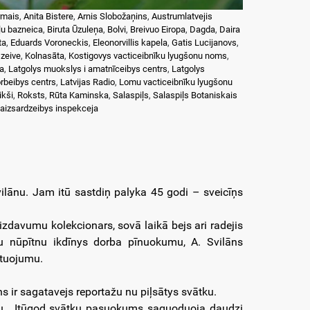
rmais
,
Anita Bistere
,
Arnis Slobožaņins
,
Austrumlatvejis
ļu bazneica
,
Biruta Ūzuleņa
,
Bolvi
,
Breivuo Eiropa
,
Dagda
,
Daira
ta
,
Eduards Voroneckis
,
Eleonorvillis kapela
,
Gatis Lucijanovs
,
zeive
,
Kolnasāta
,
Kostigovys vacticeibnīku lyugšonu noms
,
ka
,
Latgolys muokslys i amatnīceibys centrs
,
Latgolys
orbeibys centrs
,
Latvijas Radio
,
Lomu vacticeibnīku lyugšonu
ikši
,
Roksts
,
Rūta Kaminska
,
Salaspiļs
,
Salaspiļs Botaniskais
 aizsardzeibys inspekceja
vilānu. Jam itū sastdiņ palyka 45 godi – sveicīņs
 izdavumu kolekcionars, sovā laikā bejs ari radejis
nu nūpītnu ikdīnys dorba pīnuokumu, A. Svilāns
ntuojumu.
 ir sagatavejs reportažu nu piļsātys svātku.
īnu. Itūgod svātku pasuokums saguoduoja daudzi