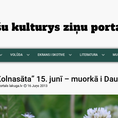
šu kulturys ziņu port
VOLŪDA
EKRANS I SKOTIVE
LITERATURA
MU
olnasāta” 15. junī – muorkā i Dau
ortals lakuga.lv
16 Juņs 2013