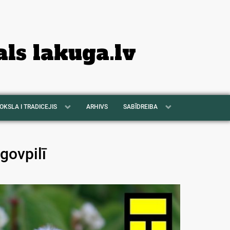
als lakuga.lv
OKSLA I TRADICEJIS
ARHIVS
SABĪDREIBA
govpilī