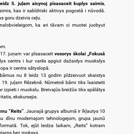
idz 5. juļam aicynoj pīsasaceit kuplys saimis
,
aimis, kas ir sabīdriski aktivys pogostā i nūvodā.
s goru dzeivis ceļu.
 nalobvieleigom, ka ari tāvam ci muotei juobyut
om.
 17. juņam var pīsasaceit
vosorys školai „Fokusā
lys centrs i kur varēs apgiut dažaidys muokslys
opa ir centra sātyslopā.
bārnus nu 8 leidz 13 godim pīdzeivuot skaistys
z 19. juļam Rēzeknē. Nūmetnē bārni tiks īsaisteiti
 izpieti i muokslu. Breivajūs breižūs tiks spālātys
tatis, ekskursejis.
umu “Reits”
. Jaunajā grupys albumā ir īkļautys 10
usu dīnu modernajom tehnologejom, grupa jaunū
rmatā. Tok, ejūt leidza laikam, „Reits” kotram
pīejams bez moksys.