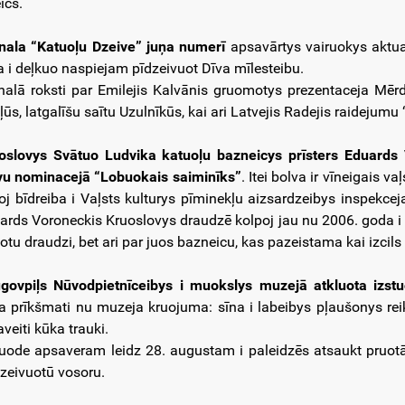
ičs.
nala “Katuoļu Dzeive” juņa numerī
apsavārtys vairuokys aktual
a i deļkuo naspiejam pīdzeivuot Dīva mīlesteibu.
nalā roksti par Emilejis Kalvānis gruomotys prezentaceja Mērd
ļūs, latgalīšu saītu Uzulnīkūs, kai ari Latvejis Radejis raidejumu
oslovys Svātuo Ludvika katuoļu bazneicys prīsters Eduard
vu nominacejā “Lobuokais saiminīks”
. Itei bolva ir vīneigais
koj bīdreiba i Vaļsts kulturys pīminekļu aizsardzeibys inspekcej
ards Voroneckis Kruoslovys draudzē kolpoj jau nu 2006. goda i ir
otu draudzi, bet ari par juos bazneicu, kas pazeistama kai izcils 
govpiļs Nūvodpietnīceibys i muokslys muzejā atkluota izstu
a prīkšmati nu muzeja kruojuma: sīna i labeibys pļaušonys reiki, 
veiti kūka trauki.
tuode apsaveram leidz 28. augustam i paleidzēs atsaukt pruot
zeivuotū vosoru.