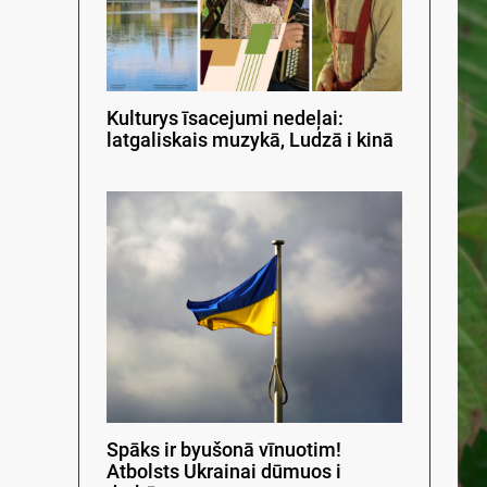
Kulturys īsacejumi nedeļai:
latgaliskais muzykā, Ludzā i kinā
Spāks ir byušonā vīnuotim!
Atbolsts Ukrainai dūmuos i