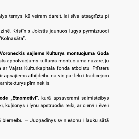
ys temys: kū veiram dareit, lai sīva atsagrīztu pi
zinē, Kristīnis Jokstis jaunuos lugys pyrmizruodi
 “Kolnasāta”.
s Voroneckis sajiems Kulturys montuojuma Goda
 vaļsts apbolvuojums kulturys montuojuma nūzarē, jū
a ar Vaļsts Kulturkapitala fonda atbolstu. Prīsters
 apsajiems atbiļdeibu na viņ par lelu i tradicejom
arhitekturys pīmineklis.
ode „Etnomotivi”
, kurā apsaverami saimisteibys
kuļšonys i lynu apstruodis reiki, ar ciervi i ēveli
ā bierneibu — Juoņadīnys sviniešonu i lauku sātā