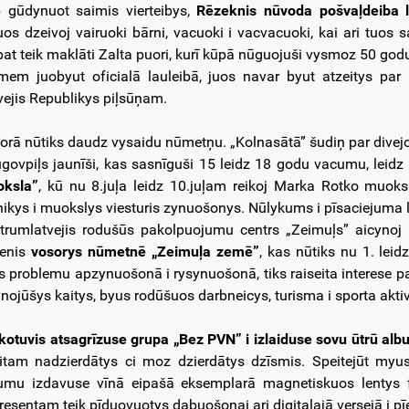
 gūdynuot saimis vierteibys,
Rēzeknis nūvoda pošvaļdeiba le
uos dzeivoj vairuoki bārni, vacuoki i vacvacuoki, kai ari tuos s
pat teik maklāti Zalta puori, kurī kūpā nūguojuši vysmoz 50 godu
mem juobyut oficialā lauleibā, juos navar byut atzeitys par
vejis Republikys piļsūņam.
orā nūtiks daudz vysaidu nūmetņu. „Kolnasātā” šudiņ par divej
govpiļs jaunīši, kas sasnīguši 15 leidz 18 godu vacumu, leidz
ksla”
, kū nu 8.juļa leidz 10.juļam reikoj Marka Rotko muoks
nikys i muokslys viesturis zynuošonys. Nūlykums i pīsaciejuma l
trumlatvejis rodušūs pakolpuojumu centrs „Zeimuļs” aicynoj 
tenis
vosorys nūmetnē „Zeimuļa zemē”
, kas nūtiks nu 1. leid
is problemu apzynuošonā i rysynuošonā, tiks raiseita interese par
ynojūšys kaitys, byus rodūšuos darbneicys, turisma i sporta aktivi
skotuvis atsagrīzuse grupa „Bez PVN” i izlaiduse sovu ūtrū alb
itam nadzierdātys ci moz dzierdātys dzīsmis. Speitejūt my
umu izdavuse vīnā eipašā eksemplarā magnetiskuos lentys fo
eresentam teik pīduovuotys dabuošonai ari digitalajā versejā i 