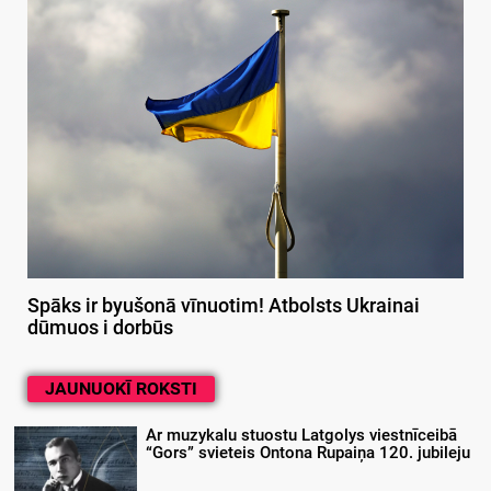
Spāks ir byušonā vīnuotim! Atbolsts Ukrainai
dūmuos i dorbūs
JAUNUOKĪ ROKSTI
Ar muzykalu stuostu Latgolys viestnīceibā
“Gors” svieteis Ontona Rupaiņa 120. jubileju