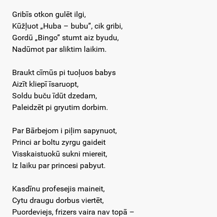
Gribīs otkon gulēt ilgi,
Kūžļuot „Huba – bubu”, cik gribi,
Gordū „Bingo” stumt aiz byudu,
Nadūmot par sliktim laikim.
Braukt cīmūs pi tuoļuos babys
Aizīt kliepī īsaruopt,
Soldu buču īdūt dzedam,
Paleidzēt pi gryutim dorbim.
Par Bārbejom i piļim sapynuot,
Princi ar boltu zyrgu gaideit
Visskaistuokū sukni miereit,
Iz laiku par princesi pabyut.
Kasdīnu profesejis maineit,
Cytu draugu dorbus viertēt,
Puordeviejs, frizers vaira nav topā –