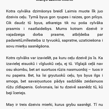
Kotra cylvāka dzimšonys breidī Laimis muote līk juo
dzeivis ceļu. Tymā byus gon ryupes i raizes, gon prīcys.
Cik daudz tū byus, atkareigs tik nu poša cylvāka
prasmis i naatlaideibys. Mums kotram dzeivē ir
vajadzeiga dorba prasme, atbiļdeiba par
padareitū,mīlesteiba iz tyvuokū, sapratne, uzaticiešona i
sovu mierķu sasnēgšona.
Kotrs cylvāks var izavielēt, pa kuru ceļu dzeivē jis īs. Ka
izavielej eisuokū i vīgluokū ceļu, ej tū. Vīglajā ceļā nav
osu skombu, bet ari suortuos rūzis nasmuordoj – tuos ir
nu papeira. Bet, ka īsi gryutuokū ceļu, tys byus ilgs i
smogs, bet savaiņuotuos pādys sadzīdēs zeidainuos
rūžu zīdlapenis. Golvonais, lai tu dzeivē sasnēdz tū, kū
beji īceriejs.
Maņ ir treis dzeivis mierki, kurus grybu sasnēgt. Tī nu