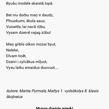
Byušu modele skaistā lopā.
Bet niu dorbu maņ ir daudz,
Pīnuokumi, škola sauc,
Vuiceitīs, lai navā rūbu,
Vysam dzeivē vajag zūbu!
Maņ gribīs otkon mozai byut,
Nalelai,
Dīvam ticēt,
Dzeivi i cylvākus mīļuot,
Vysu laiku smaidus duovuot….
Autore: Marita Purmale, Maltys 1. vydsškolys
8. klasis
škoļneica
Munys dzeivis mierki