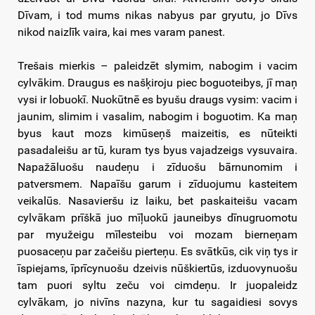
Dīvam, i tod mums nikas nabyus par gryutu, jo Dīvs
nikod naizlīk vaira, kai mes varam panest.
Trešais mierkis – paleidzēt slymim, nabogim i vacim
cylvākim. Draugus es našķiroju piec boguoteibys, jī maņ
vysi ir lobuokī. Nuokūtnē es byušu draugs vysim: vacim i
jaunim, slimim i vasalim, nabogim i boguotim. Ka maņ
byus kaut mozs kimūseņš maizeitis, es nūteikti
pasadaleišu ar tū, kuram tys byus vajadzeigs vysuvaira.
Napažāluošu naudeņu i zīduošu bārnunomim i
patversmem. Napaīšu garum i zīduojumu kasteitem
veikalūs. Nasavieršu iz laiku, bet paskaiteišu vacam
cylvākam prīškā juo mīļuokū jauneibys dīnugruomotu
par myužeigu mīlesteibu voi mozam bierneņam
puosaceņu par začeišu pierteņu. Es svātkūs, cik viņ tys ir
īspiejams, īprīcynuošu dzeivis nūškiertūs, izduovynuošu
tam puori syltu zeču voi cimdeņu. Ir juopaleidz
cylvākam, jo nivīns nazyna, kur tu sagaidiesi sovys