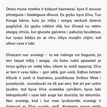
Ūtrais muns mierkis ir kolpuot bazneicai, byut tī sovuos
prīceiguos i biedeiguos dīnuos. Es grybu byut Dīva, Tuo
Kunga bārns, kuru jis mīļoj i sorgoj sevkurā dzeivis
pagrīzīnā. Es grybu nūkliut vītā, kur Dīveņš nu reitim
staigoj cīmūs, kur gluosta gaļvenis i pabučoj byudeņus,
kur vysys bādys jis ar vīnu rūkys muojīni nūjim, tod
otkon vyss ir labi.
Dīveņam nav svareigi – tu esi nabogs voi boguots, jis
tevi taipat mīļoj i sorgoj. Jis kotru nakti apsasiež pi
tovys gultys un vielej lobu, cikom tu soldi sapynoj. Dīvs
ar tevi ir vysu laiku – gon sātā, gon uorā. Deļtuo kotram
bīžuok ir juoīt iz bazneicu, juoizklausa Svātuo Mise i
juosalyudz. Juosalyudz na tik par sevi, bet ari par cytim
ļaudim, tod byus Dīva svieteiba cylvākim, byus labi
laikapstuokli i vyss labi augs kai duorzūs, tai teirumūs.
Nav svareigi, kod i kur mes lyudzamēs, svareigi ir
dzeivuot ar Dīva vuordu sirdī. Atviersim sovys sirdis