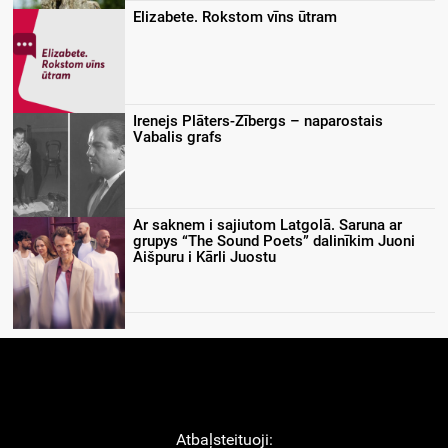
Elizabete. Rokstom vīns ūtram
Irenejs Plāters-Zībergs – naparostais
Vabalis grafs
Ar saknem i sajiutom Latgolā. Saruna ar
grupys “The Sound Poets” dalinīkim Juoni
Aišpuru i Kārli Juostu
Atbaļsteituoji: