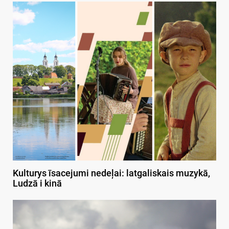
Kulturys īsacejumi nedeļai: latgaliskais muzykā,
Ludzā i kinā