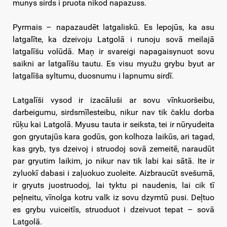
munys sirds i pruota nikod napazuss.
Pyrmais – napazaudēt latgaliskū. Es lepojūs, ka asu
latgalīte, ka dzeivoju Latgolā i runoju sovā meilajā
latgalīšu volūdā. Maņ ir svareigi napagaisynuot sovu
saikni ar latgalīšu tautu. Es visu myužu grybu byut ar
latgalīša syltumu, duosnumu i lapnumu sirdī.
Latgalīši vysod ir izacāluši ar sovu vīnkuoršeibu,
darbeigumu, sirdsmīlesteibu, nikur nav tik čaklu dorba
rūķu kai Latgolā. Myusu tauta ir seiksta, tei ir nūryudeita
gon gryutajūs kara godūs, gon kolhoza laikūs, ari tagad,
kas gryb, tys dzeivoj i struodoj sovā zemeitē, naraudūt
par gryutim laikim, jo nikur nav tik labi kai sātā. Ite ir
zyluokī dabasi i zaļuokuo zuoleite. Aizbraucūt svešumā,
ir gryuts juostruodoj, lai tyktu pi naudenis, lai cik tī
peļneitu, vīnolga kotru valk iz sovu dzymtū pusi. Deļtuo
es grybu vuiceitīs, struoduot i dzeivuot tepat – sovā
Latgolā.