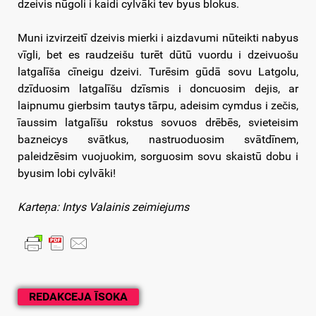
dzeivis nūgoli i kaidi cylvāki tev byus blokus.
Muni izvirzeitī dzeivis mierki i aizdavumi nūteikti nabyus
vīgli, bet es raudzeišu turēt dūtū vuordu i dzeivuošu
latgalīša cīneigu dzeivi. Turēsim gūdā sovu Latgolu,
dzīduosim latgalīšu dzīsmis i doncuosim dejis, ar
laipnumu gierbsim tautys tārpu, adeisim cymdus i zečis,
īaussim latgalīšu rokstus sovuos drēbēs, svieteisim
bazneicys svātkus, nastruoduosim svātdīnem,
paleidzēsim vuojuokim, sorguosim sovu skaistū dobu i
byusim lobi cylvāki!
Karteņa: Intys Valainis zeimiejums
REDAKCEJA ĪSOKA