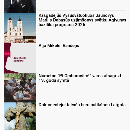
Kasgadejūs Vysusvātuokuos Jaunovys
Marijis Dabasūs uzjimšonys svātku Aglyunys
bazilikā programa 2026
Aija Mikele. Randeņš
Nūmetnē “Pi Ombomīšim!” varēs atsagrīzt
19. godu symtā
Dokumentejūt latvīšu bēru nūtikšonu Latgolā