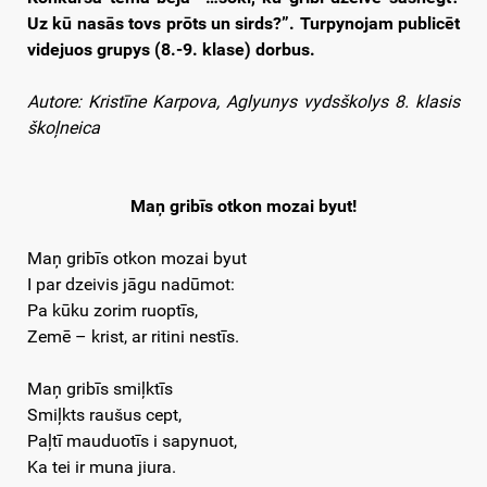
Uz kū nasās tovs prōts un sirds?”. Turpynojam publicēt
videjuos grupys (8.-9. klase) dorbus.
Autore: Kristīne Karpova, Aglyunys vydsškolys 8. klasis
škoļneica
Maņ gribīs otkon mozai byut!
Maņ gribīs otkon mozai byut
I par dzeivis jāgu nadūmot:
Pa kūku zorim ruoptīs,
Zemē – krist, ar ritini nestīs.
Maņ gribīs smiļktīs
Smiļkts raušus cept,
Paļtī mauduotīs i sapynuot,
Ka tei ir muna jiura.