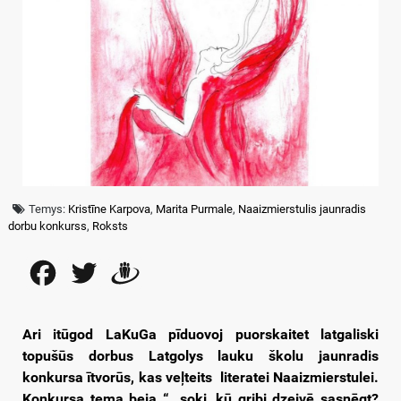
Temys:
Kristīne Karpova
,
Marita Purmale
,
Naaizmierstulis jaunradis
dorbu konkurss
,
Roksts
Facebook
Twitter
Draugiem
Ari itūgod LaKuGa pīduovoj puorskaitet
latgaliski
topušūs dorbus Latgolys lauku školu jaunradis
konkursa ītvorūs, kas veļteits literatei Naaizmierstulei.
Konkursa tema beja “…soki, kū gribi dzeivē sasnēgt?