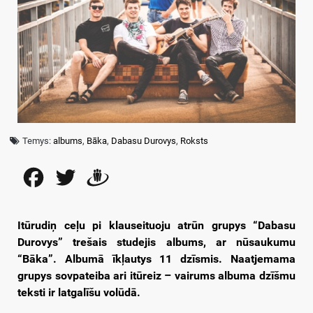
Temys:
albums
,
Bāka
,
Dabasu Durovys
,
Roksts
Facebook
Twitter
Draugiem
Itūrudiņ ceļu pi klauseituoju atrūn grupys “Dabasu
Durovys” trešais studejis albums, ar nūsaukumu
“Bāka”. Albumā īkļautys 11 dzīsmis. Naatjemama
grupys sovpateiba ari itūreiz – vairums albuma dzīšmu
teksti ir latgalīšu volūdā.