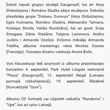
Īroksti topuši grupys studejā Daugovpilī, kai ari Arņa
Slobožaņina i Romāna Sladža sātys studejuos. Īrokstūs
pīsadaleja grupa “Dabasu Durovys” (Arņs Slobožaņins,
Egils Kulmanis, Romāns Sladzis, Aleksandrs Tamans,
Kristaps Strods, Valdis Rundzāns), kai ari gosti: Evija
Smagare, Dārta Stašāne, Tatjana Larionova, Andris
Jurāns i Armands Ozoliņš. Dzīsmis miksēja Armands
Treilihs, albuma masteringu veice Nicolas Dawes
(Franceja). Vuoceņa dizainu veiduoja Aivars Bulis.
Vysi klauseituoji teik aicynuoti iz albuma prezentacejis
koncertim 4. septembrī, Park Hotel Latgola restoranā
“Plaza” (Daugovpilī), 12. septembrī Reigā (Latvejis
pyrmajā rokkafejneicā), 19. septembrī, Rēzeknē
(Koncertzalā “Gors”).
Albumu CD formatā var nūpierkt veikalūs “Randoms” i
“Upe”, kai ari cytur Latvejā.