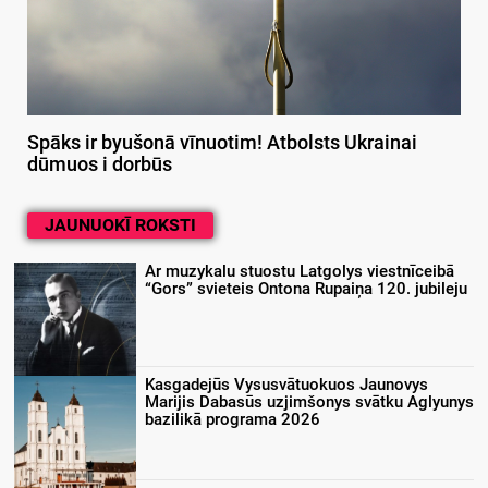
Spāks ir byušonā vīnuotim! Atbolsts Ukrainai
dūmuos i dorbūs
JAUNUOKĪ ROKSTI
Ar muzykalu stuostu Latgolys viestnīceibā
“Gors” svieteis Ontona Rupaiņa 120. jubileju
Kasgadejūs Vysusvātuokuos Jaunovys
Marijis Dabasūs uzjimšonys svātku Aglyunys
bazilikā programa 2026