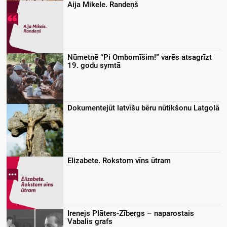
Aija Mikele. Randeņš
Nūmetnē “Pi Ombomīšim!” varēs atsagrīzt
19. godu symtā
Dokumentejūt latvīšu bēru nūtikšonu Latgolā
Elizabete. Rokstom vīns ūtram
Irenejs Plāters-Zībergs – naparostais
Vabalis grafs