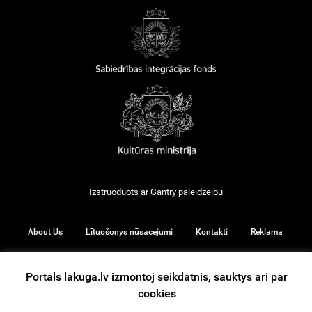
Izstruoduots ar
Gantry
paleidzeibu
About Us
Lītuošonys nūsacejumi
Kontakti
Reklama
Portals lakuga.lv izmontoj seikdatnis, sauktys ari par
cookies
© 2026