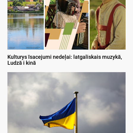
Kulturys īsacejumi nedeļai: latgaliskais muzykā,
Ludzā i kinā