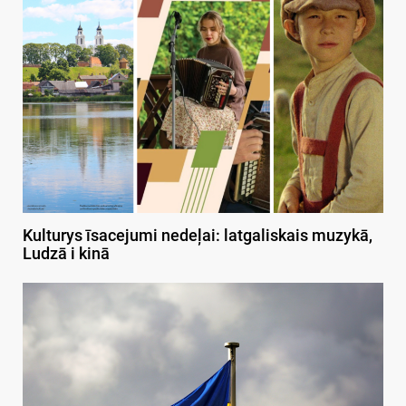
Kulturys īsacejumi nedeļai: latgaliskais muzykā,
Ludzā i kinā