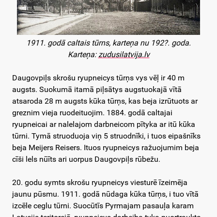
1911. godā caltais tūrns, karteņa nu 192?. goda.
Karteņa:
zudusilatvija.lv
Daugovpiļs skrošu ryupneicys tūrņs vys vēļ ir 40 m
augsts. Suokumā itamā piļsātys augstuokajā vītā
atsaroda 28 m augsts kūka tūrņs, kas beja izrūtuots ar
greznim vieja ruodeituojim. 1884. godā caltajai
ryupneicai ar nalelajom darbneicom pītyka ar itū kūka
tūrni. Tymā struoduoja viņ 5 struodnīki, i tuos eipašnīks
beja Meijers Reisers. Ituos ryupneicys ražuojumim beja
cīši lels nūīts ari uorpus Daugovpiļs rūbežu.
20. godu symts skrošu ryupneicys viesturē īzeimēja
jaunu pūsmu. 1911. godā nūdaga kūka tūrņs, i tuo vītā
izcēle ceglu tūrni. Suocūtīs Pyrmajam pasauļa karam