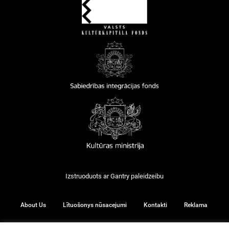
Izstruoduots ar
Gantry
paleidzeibu
About Us
Lītuošonys nūsacejumi
Kontakti
Reklama