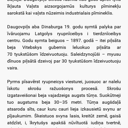
īkļauta Vaļsts aizsorgojamūs kulturys pīminekļu
sarokstā kai vaļsts nūzeimis industrialais pīmineklis.
Daugovpiļs aba Dinaburga 19. godu symtā palyka par
īvāruojamu Latgolys ryupnīceibys i tierdznīceibys
centru. Godu symta beiguos – 1897. godā – itei piļsāta
beja Vitebskys gubernis leluokuo piļsāta ar
70 tyukstūšom īdzeivuotuoju. Saleidzynojūši – myusu
dīnuos piļsātā dzeivoj par 30 tyukstūšom īdzeivuotuoju
vaira.
Pyrms pīsavērst ryupneicys viesturei, juosuoc ar nalelu
īskotu skrošu ražuošonys procesā. Skrošu
izgataveišonai beja vajadzeigs augsts tūrņs. Suokūtneji
tuo augstums beja 30–35 metri. Tūrņa augšdaļā
atsaroda sīts, caur kuru cauri lieja izkausietū svynu ar
pījaukumim. Škeistuos svyna lasis, kreitūt zemē, gaisā
atdzīst, i, īkrytušys apakšā nūvītuotā iudiņa tvertnē,