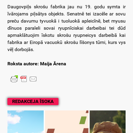
Daugovpiļs skrošu fabrika jau nu 19. godu symta ir
īvārojams piļsātys objekts. Senatnē tei izacēle ar sovu
preču davumu tyvuokā i tuoluokā apleicīnē, bet myusu
dīnuos paraleli sovai ryupnīciskai darbeibai tei dūd
apmaklātuojim īskotu skrošu ryupneicys darbeibā kai
fabrika ar Eiropā vacuokū skrošu līšonys tūrni, kurs vys
vēļ dorbojās.
Roksta autore: Maija Ārena
REDAKCEJA ĪSOKA