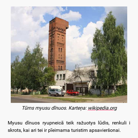
Tūrns myusu dīnuos. Karteņa:
wikipedia.org
Myusu dīnuos ryupneicā teik ražuotys lūdis, renkuli i
skrots, kai ari tei ir pīeimama turistim apsavieršonai.