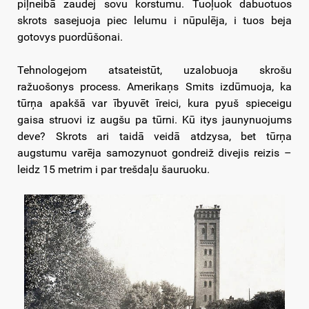
piļneibā zaudej sovu korstumu. Tuoļuok dabuotuos
skrots sasejuoja piec lelumu i nūpulēja, i tuos beja
gotovys puordūšonai.
Tehnologejom atsateistūt, uzalobuoja skrošu
ražuošonys process. Amerikaņs Smits izdūmuoja, ka
tūrņa apakšā var ībyuvēt īreici, kura pyuš spieceigu
gaisa struovi iz augšu pa tūrni. Kū itys jaunynuojums
deve? Skrots ari taidā veidā atdzysa, bet tūrņa
augstumu varēja samozynuot gondreiž divejis reizis –
leidz 15 metrim i par trešdaļu šauruoku.