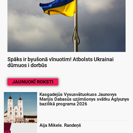
Spāks ir byušonā vīnuotim! Atbolsts Ukrainai
dūmuos i dorbūs
JAUNUOKĪ ROKSTI
Kasgadejūs Vysusvātuokuos Jaunovys
Marijis Dabasūs uzjimšonys svātku Aglyunys
bazilikā programa 2026
Aija Mikele. Randeņš