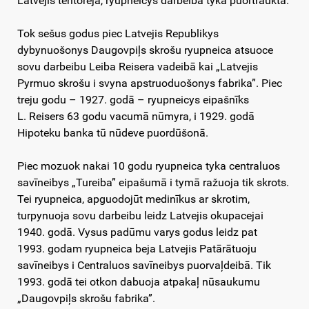
Latvejis teritorejā, ryupneicys darbeiba tyka puortraukta.
Tok sešus godus piec Latvejis Republikys
dybynuošonys Daugovpiļs skrošu ryupneica atsuoce
sovu darbeibu Leiba Reisera vadeibā kai „Latvejis
Pyrmuo skrošu i svyna apstruoduošonys fabrika”. Piec
treju godu – 1927. godā – ryupneicys eipašnīks
L. Reisers 63 godu vacumā nūmyra, i 1929. godā
Hipoteku banka tū nūdeve puordūšonā.
Piec mozuok nakai 10 godu ryupneica tyka centraluos
savīneibys „Tureiba” eipašumā i tymā ražuoja tik skrots.
Tei ryupneica, apguodojūt medinīkus ar skrotim,
turpynuoja sovu darbeibu leidz Latvejis okupacejai
1940. godā. Vysus padūmu varys godus leidz pat
1993. godam ryupneica beja Latvejis Patārātuoju
savīneibys i Centraluos savīneibys puorvaļdeibā. Tik
1993. godā tei otkon dabuoja atpakaļ nūsaukumu
„Daugovpiļs skrošu fabrika”.