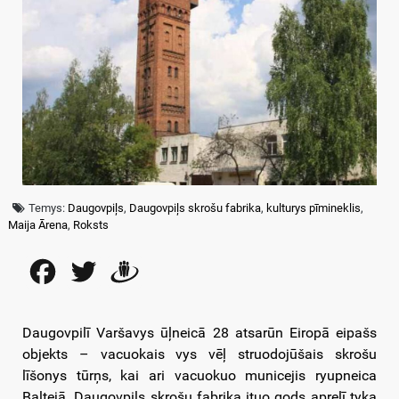
Temys:
Daugovpiļs
,
Daugovpiļs skrošu fabrika
,
kulturys pīmineklis
,
Maija Ārena
,
Roksts
Facebook
Twitter
Draugiem
Daugovpilī Varšavys ūļneicā 28 atsarūn Eiropā eipašs
objekts – vacuokais vys vēļ struodojūšais skrošu
līšonys tūrņs, kai ari vacuokuo municejis ryupneica
Baļtejā. Daugovpiļs skrošu fabrika ituo gods aprelī tyka