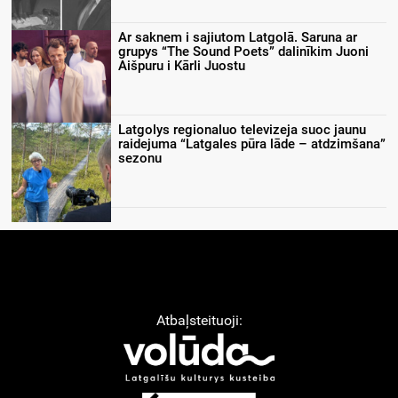
Ar saknem i sajiutom Latgolā. Saruna ar
grupys “The Sound Poets” dalinīkim Juoni
Aišpuru i Kārli Juostu
Latgolys regionaluo televizeja suoc jaunu
raidejuma “Latgales pūra lāde – atdzimšana”
sezonu
Atbaļsteituoji: