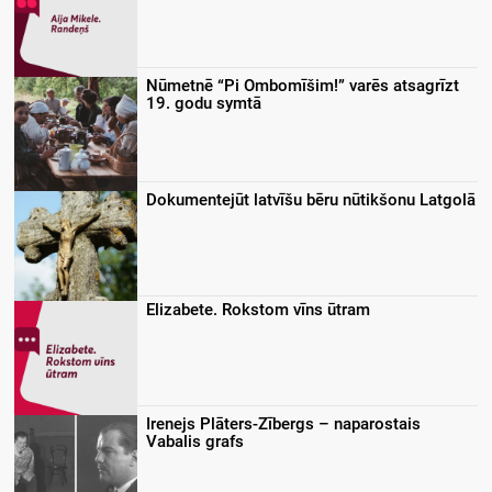
Nūmetnē “Pi Ombomīšim!” varēs atsagrīzt
19. godu symtā
Dokumentejūt latvīšu bēru nūtikšonu Latgolā
Elizabete. Rokstom vīns ūtram
Irenejs Plāters-Zībergs – naparostais
Vabalis grafs