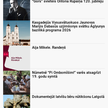
“Gors” svieteis Ontona Rupaiņa 120. jubileju
Kasgadejūs Vysusvātuokuos Jaunovys
Marijis Dabasūs uzjimšonys svātku Aglyunys
bazilikā programa 2026
Aija Mikele. Randeņš
Nūmetnē “Pi Ombomīšim!” varēs atsagrīzt
19. godu symtā
Dokumentejūt latvīšu bēru nūtikšonu Latgolā