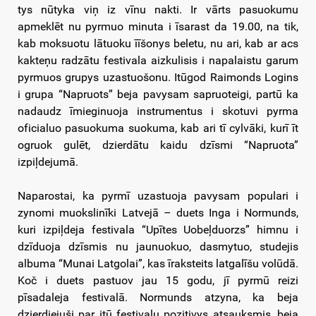
tys nūtyka viņ iz vīnu nakti. Ir vārts pasuokumu
apmeklēt nu pyrmuo minuta i īsarast da 19.00, na tik,
kab moksuotu lātuoku īīšonys beletu, nu ari, kab ar acs
kakteņu radzātu festivala aizkulisis i napalaistu garum
pyrmuos grupys uzastuošonu. Itūgod Raimonds Logins
i grupa “Napruots” beja pavysam sapruoteigi, partū ka
nadaudz īmieginuoja instrumentus i skotuvi pyrma
oficialuo pasuokuma suokuma, kab ari tī cylvāki, kurī īt
ogruok gulēt, dzierdātu kaidu dzīsmi “Napruota”
izpiļdejumā.
Naparostai, ka pyrmī uzastuoja pavysam populari i
zynomi muokslinīki Latvejā – duets Inga i Normunds,
kuri izpiļdeja festivala “Upītes Uobeļduorzs” himnu i
dzīduoja dzīsmis nu jaunuokuo, dasmytuo, studejis
albuma “Munai Latgolai”, kas īraksteits latgalīšu volūdā.
Koč i duets pastuov jau 15 godu, jī pyrmū reizi
pīsadaleja festivalā. Normunds atzyna, ka beja
dzierdiejuši par itū festivalu pozitivys atsauksmis, beja