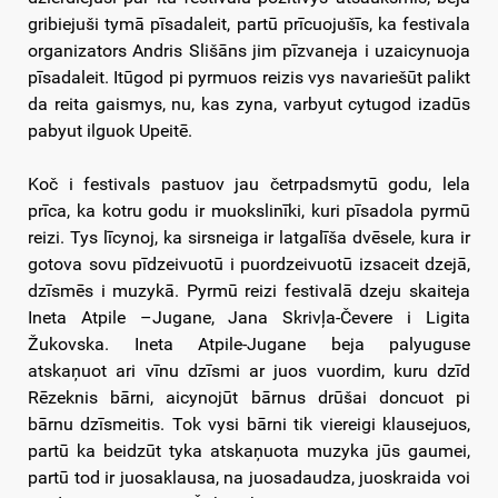
gribiejuši tymā pīsadaleit, partū prīcuojušīs, ka festivala
organizators Andris Slišāns jim pīzvaneja i uzaicynuoja
pīsadaleit. Itūgod pi pyrmuos reizis vys navariešūt palikt
da reita gaismys, nu, kas zyna, varbyut cytugod izadūs
pabyut ilguok Upeitē.
Koč i festivals pastuov jau četrpadsmytū godu, lela
prīca, ka kotru godu ir muokslinīki, kuri pīsadola pyrmū
reizi. Tys līcynoj, ka sirsneiga ir latgalīša dvēsele, kura ir
gotova sovu pīdzeivuotū i puordzeivuotū izsaceit dzejā,
dzīsmēs i muzykā. Pyrmū reizi festivalā dzeju skaiteja
Ineta Atpile –Jugane, Jana Skrivļa-Čevere i Ligita
Žukovska. Ineta Atpile-Jugane beja palyuguse
atskaņuot ari vīnu dzīsmi ar juos vuordim, kuru dzīd
Rēzeknis bārni, aicynojūt bārnus drūšai doncuot pi
bārnu dzīsmeitis. Tok vysi bārni tik viereigi klausejuos,
partū ka beidzūt tyka atskaņuota muzyka jūs gaumei,
partū tod ir juosaklausa, na juosadaudza, juoskraida voi