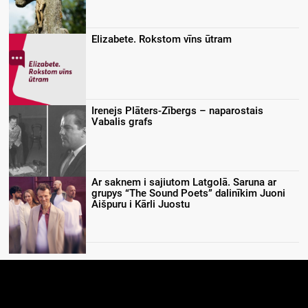
Elizabete. Rokstom vīns ūtram
Irenejs Plāters-Zībergs – naparostais
Vabalis grafs
Ar saknem i sajiutom Latgolā. Saruna ar
grupys “The Sound Poets” dalinīkim Juoni
Aišpuru i Kārli Juostu