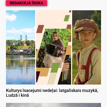
REDAKCEJA ĪSOKA
Kulturys īsacejumi nedeļai: latgaliskais muzykā,
Ludzā i kinā