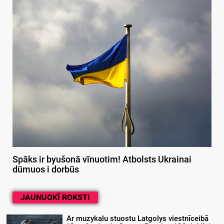
Spāks ir byušonā vīnuotim! Atbolsts Ukrainai
dūmuos i dorbūs
JAUNUOKĪ ROKSTI
Ar muzykalu stuostu Latgolys viestnīceibā