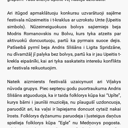
Ari itūgod apmaklātuoju konkursu uzvarātuoji sajēme
festivala nūzeimeitis i t-kraklus ar uzrokstu Uπte (Upeitis
simbols). Nūzeimeiguokuos bolvys sajiemiejs beja
Modris Romanovskis nu Bolvu, kurs tyka atzeits par
aktivuokū doncuotuoju, partū ka pyrmais suoce dejis.
Patīseibā pyrmī beja Andris Slišāns i Ligita Spridzāne,
nu dīvamžāļ jī palyka bez bolvys, partū ka ir jau Upeitis t-
krekla eipašnīki, kai ari tyka saskateits interešu konflikts
ar festivala reikuotuojim.
Nateik aizmiersts festivalā uzaicynuot ari Viļakys
nūvoda grupys. Piec septeņu godu puortraukuma Andris
Slišāns atguoduoja, ka ir taida folklorys kūpa kai “Upīte”,
kurys bārni i jaunīši muzicēja, nu pīaugušī uzdoncuoja,
paruodūt ari, ka vaļsi ir īspiejams doncuot cytaiž nakai
īrosts. Folklorys dyžanumu paruodeja i ļusteigus daņčus
spielieja folklorys kūpa “Egle” nu Medņovys pogosta.