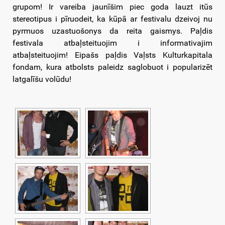
grupom! Ir vareiba jaunīšim piec goda lauzt itūs
stereotipus i pīruodeit, ka kūpā ar festivalu dzeivoj nu
pyrmuos uzastuošonys da reita gaismys. Paļdis
festivala atbaļsteituojim i informativajim
atbaļsteituojim! Eipašs paļdis Vaļsts Kulturkapitala
fondam, kura atbolsts paleidz saglobuot i popularizēt
latgalīšu volūdu!