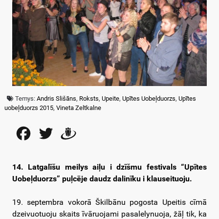
Temys:
Andris Slišāns
,
Roksts
,
Upeite
,
Upītes Uobeļduorzs
,
Upītes
uobeļduorzs 2015
,
Vineta Zeltkalne
Facebook
Twitter
Draugiem
14. Latgalīšu meilys aiļu i dzīšmu festivals “Upītes
Uobeļduorzs” puļcēje daudz dalinīku i klauseituoju.
19. septembra vokorā Škilbānu pogosta Upeitis cīmā
dzeivuotuoju skaits īvāruojami pasalelynuoja, žāļ tik, ka