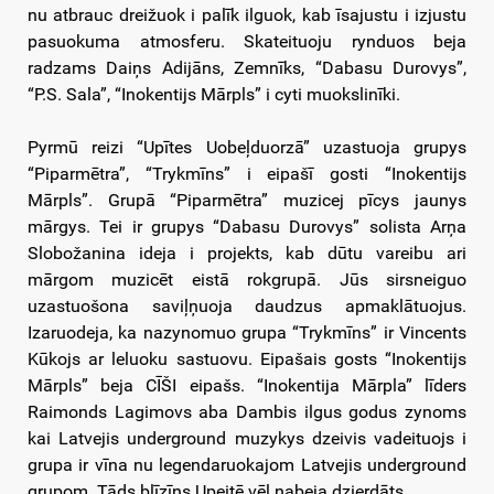
nu atbrauc dreižuok i palīk ilguok, kab īsajustu i izjustu
pasuokuma atmosferu. Skateituoju rynduos beja
radzams Daiņs Adijāns, Zemnīks, “Dabasu Durovys”,
“P.S. Sala”, “Inokentijs Mārpls” i cyti muokslinīki.
Pyrmū reizi “Upītes Uobeļduorzā” uzastuoja grupys
“Piparmētra”, “Trykmīns” i eipašī gosti “Inokentijs
Mārpls”. Grupā “Piparmētra” muzicej pīcys jaunys
mārgys. Tei ir grupys “Dabasu Durovys” solista Arņa
Slobožanina ideja i projekts, kab dūtu vareibu ari
mārgom muzicēt eistā rokgrupā. Jūs sirsneiguo
uzastuošona saviļņuoja daudzus apmaklātuojus.
Izaruodeja, ka nazynomuo grupa “Trykmīns” ir Vincents
Kūkojs ar leluoku sastuovu. Eipašais gosts “Inokentijs
Mārpls” beja CĪŠI eipašs. “Inokentija Mārpla” līders
Raimonds Lagimovs aba Dambis ilgus godus zynoms
kai Latvejis underground muzykys dzeivis vadeituojs i
grupa ir vīna nu legendaruokajom Latvejis underground
grupom. Tāds blīzīņs Upeitē vēļ nabeja dzierdāts.