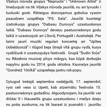
Viļakys nūvoda grupys “Napruots” i “Unknown Artist” ir
īmeiļuojuši na tik Viļakys nūvoda jaunīši, nu ari tyvuoki i
tuoluoki gosti. Rikteigus doncojamus gobolus vysom
paaudzem uzspēlieja “P.S. Sala”. Jaunīši kuorteigi
izatrokuoja grupys “Dabasu Durovys” uzastuošonys
laikā. “Dabasu Durovys” deveņu pastuoviešonys godu
laikā ir uzastuojuši ari Lītovā, Portugalē i Australejā. Par
laimi jaunī muziki regulari koncertej ari “Upītes
Uobeļduorzā” i itūgod beja ūtrajā vītā grupu vydā, kurys
vysbīžuok ir uzastuojušys festivalā. Grupā “Šudin 5cūs”
nu Rēzeknis muzicej pīcys mārgys, kas kūpā dorbojās
napylnu godu nu 2014. goda oktobra. Kaunatys jaunīši
“Gondreiž 10nīkā” uzspielieja jastru rok-popu.
Cytugod trešajā septembra nedeļgolā, 17. septembrī,
vysi celi vess iz Upeiti, kab atzeimātu festivala 15.
pastuoviešonys godadīnu. Atguodynojam, ka jaunīši var
drūšai īt i klauseitīs grupu uzastuošonu i meilys dzeju
nu poša suokuma, na tik īsarast iz pusnakti i jaunīšu