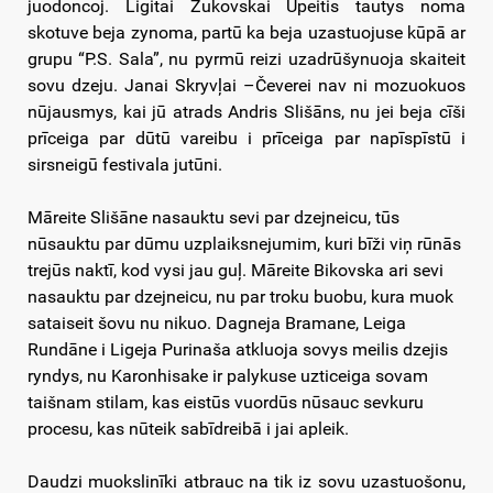
juodoncoj. Ligitai Žukovskai Upeitis tautys noma
skotuve beja zynoma, partū ka beja uzastuojuse kūpā ar
grupu “P.S. Sala”, nu pyrmū reizi uzadrūšynuoja skaiteit
sovu dzeju. Janai Skryvļai –Čeverei nav ni mozuokuos
nūjausmys, kai jū atrads Andris Slišāns, nu jei beja cīši
prīceiga par dūtū vareibu i prīceiga par napīspīstū i
sirsneigū festivala jutūni.
Māreite Slišāne nasauktu sevi par dzejneicu, tūs
nūsauktu par dūmu uzplaiksnejumim, kuri bīži viņ rūnās
trejūs naktī, kod vysi jau guļ. Māreite Bikovska ari sevi
nasauktu par dzejneicu, nu par troku buobu, kura muok
sataiseit šovu nu nikuo. Dagneja Bramane, Leiga
Rundāne i Ligeja Purinaša atkluoja sovys meilis dzejis
ryndys, nu Karonhisake ir palykuse uzticeiga sovam
taišnam stilam, kas eistūs vuordūs nūsauc sevkuru
procesu, kas nūteik sabīdreibā i jai apleik.
Daudzi muokslinīki atbrauc na tik iz sovu uzastuošonu,