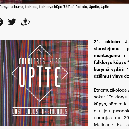
Temys:
albums
,
folklora
,
folklorys kūpa "Upīte"
,
Roksts
,
Upeite
,
Upīte
Facebook
Twitter
Draugiem
21. oktobrī J
stuostejumu p
montuojumu i 
folklorys kūpys 
kurymā vydā ir 1
dzīšmu i vīnys d
Etnomuzikologe A
soka: “Folklorys
kūpys, bārnim kl
niu jau pīsado
dorbojās nu 20
Matisāne. Kai s