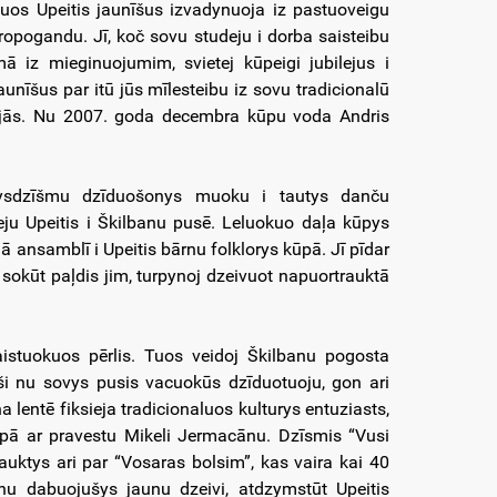
uos Upeitis jaunīšus izvadynuoja iz pastuoveigu
ropogandu. Jī, koč sovu studeju i dorba saisteibu
omā iz mieginuojumim, svietej kūpeigi jubilejus i
aunīšus par itū jūs mīlesteibu iz sovu tradicionalū
ojās. Nu 2007. goda decembra kūpu voda Andris
autysdzīšmu dzīduošonys muoku i tautys danču
eju Upeitis i Škilbanu pusē. Leluokuo daļa kūpys
ā ansamblī i Upeitis bārnu folklorys kūpā. Jī pīdar
, sokūt paļdis jim, turpynoj dzeivuot napuortrauktā
istuokuos pērlis. Tuos veidoj Škilbanu pogosta
ši nu sovys pusis vacuokūs dzīduotuoju, gon ari
 lentē fiksieja tradicionaluos kulturys entuziasts,
 kūpā ar pravestu Mikeli Jermacānu. Dzīsmis “Vusi
sauktys ari par “Vosaras bolsim”, kas vaira kai 40
onu dabuojušys jaunu dzeivi, atdzymstūt Upeitis