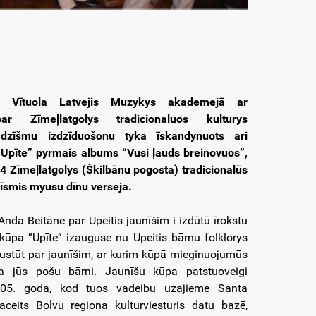
. Vītuola Latvejis Muzykys akademejā ar
ar Zīmeļlatgolys tradicionaluos kulturys
dzīšmu izdzīduošonu tyka īskandynuots ari
“Upīte” pyrmais albums “Vusi ļauds breinovuos”,
4 Zīmeļlatgolys (Škilbānu pogosta) tradicionalūs
zīsmis myusu dīnu verseja.
nda Beitāne par Upeitis jaunīšim i izdūtū īrokstu
 kūpa “Upīte” izauguse nu Upeitis bārnu folklorys
iustūt par jaunīšim, ar kurim kūpā mieginuojumūs
la jūs pošu bārni. Jaunīšu kūpa patstuoveigi
05. goda, kod tuos vadeibu uzajieme Santa
aceits Bolvu regiona kulturviesturis datu bazē,