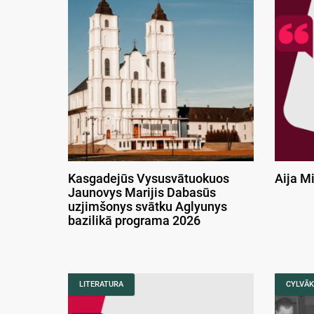
Kasgadejūs Vysusvātuokuos
Aija M
Jaunovys Marijis Dabasūs
uzjimšonys svātku Aglyunys
bazilikā programa 2026
LITERATURA
CYLVĀK