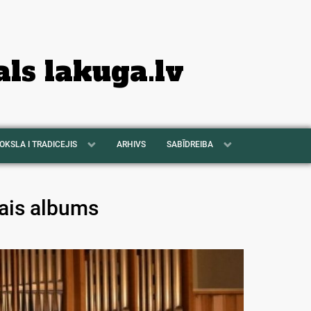
als lakuga.lv
OKSLA I TRADICEJIS
ARHIVS
SABĪDREIBA
mais albums