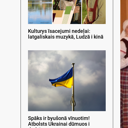
Kulturys īsacejumi nedeļai:
latgaliskais muzykā, Ludzā i kinā
Spāks ir byušonā vīnuotim!
Atbolsts Ukrainai dūmuos i