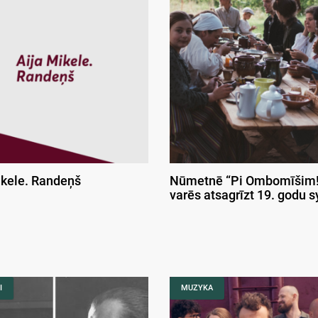
ikele. Randeņš
Nūmetnē “Pi Ombomīšim!
varēs atsagrīzt 19. godu 
I
MUZYKA