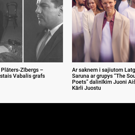
 Plāters-Zībergs –
Ar saknem i sajiutom Latg
stais Vabalis grafs
Saruna ar grupys “The So
Poets” dalinīkim Juoni Aiš
Kārli Juostu