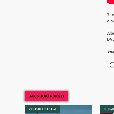
7. 
alb
Alb
DVD
Vie
JAUNUOKĪ ROKSTI
VIESTURE I RELIGEJA
LITERA