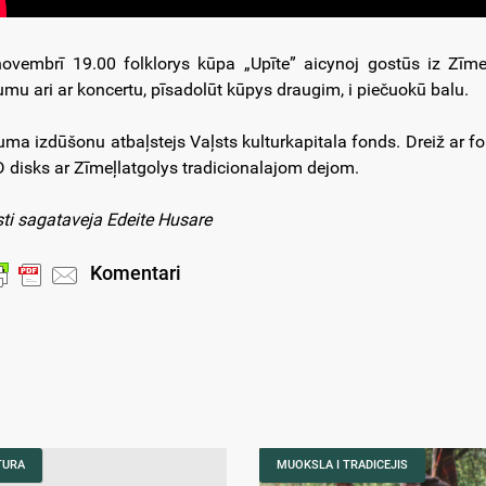
novembrī 19.00 folklorys kūpa „Upīte” aicynoj gostūs iz Zīm
umu ari ar koncertu, pīsadolūt kūpys draugim, i piečuokū balu.
uma izdūšonu atbaļstejs Vaļsts kulturkapitala fonds. Dreiž ar fon
 disks ar Zīmeļlatgolys tradicionalajom dejom.
sti sagataveja Edeite Husare
Komentari
TURA
MUOKSLA I TRADICEJIS