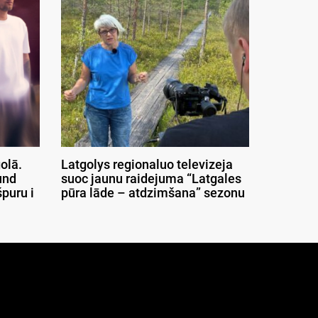
olā.
Latgolys regionaluo televizeja
und
suoc jaunu raidejuma “Latgales
puru i
pūra lāde – atdzimšana” sezonu