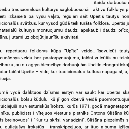
itaida dorbuošon
beibu tradicionaluos kulturys saglobuošonā i aktivu folklorys p
eiti izkaiseiti pa vysu vaļsti, regulari saīt Upeitis tautys n
dicionalūs svātkus, kur vysod gūdā teik turāta folklora. Upeitis j
aterialū kulturys montuojumu daudzi apskauž i daudzi prīc
āns, jiutami uzlobojūt jaunīšu aktivitati.
u repertuaru folklorys kūpa “Upīte” veidoj, īsavuicūt t
cuošonys veidu bez pastorpynuojumu, taišni vuicūtīs nu teici
eibnīku jau nu agrys bierneibys dorbuojušīs Upeitis etnografiskaj
sadar taišni Upeitē – vidē, kur tradicionaluo kultura napagaist, a
icejā.
umā vydā daliktuos dzīsmis eistyn var saukt kai Upeitis ska
dicionalūs bolsu kūdulu, kū jī gon dzeivā veidā puormontuoju
vuiciejuši nu viesturiskūs īrokstu, kurūs 1971. godā magnetapona
jnīks, publicists i vītejuos viesturis pietnīks Ontons Slišāns
ds breinovuos” i “Kur tu skrīsi, vanadzini”, Slišāna piezeimēs 
u guliejušys īrokstūs i transkripcejuos, ar ituo albuma izīš