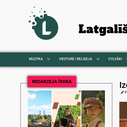
Latgalī
MUZYKA
VIESTURE I RELIGEJA
CYLVĀKI
REDAKCEJA ĪSOKA
I
P