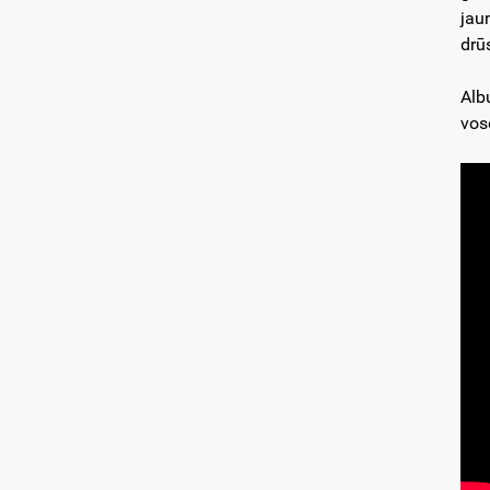
jau
drū
Alb
vos