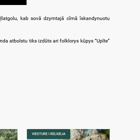
eļlatgolu, kab sovā dzymtajā cīmā īskandynuotu
da atbolstu tiks izdūts ari folklorys kūpys “Upīte”
VIESTURE I RELIGEJA