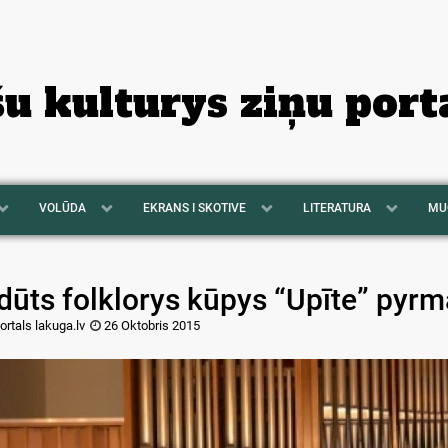
šu kulturys ziņu port
VOLŪDA
EKRANS I SKOTIVE
LITERATURA
MU
zdūts folklorys kūpys “Upīte” pyr
ortals lakuga.lv
26 Oktobris 2015