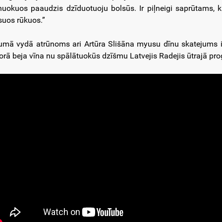
nuokuos paaudzis dzīduotuoju bolsūs. Ir piļneigi saprūtams, 
suos rūkuos.”
umā vydā atrūnoms ari Artūra Slišāna myusu dīnu skatejums iz 
orā beja vīna nu spālātuokūs dzīšmu Latvejis Radejis ūtrajā pr