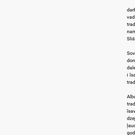
dar
vad
tra
nam
Sliš
Sov
don
dal
i ī
trad
Alb
tra
īsa
dze
ļau
god