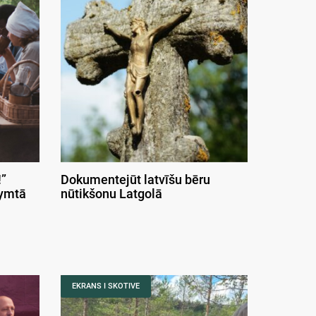
”
Dokumentejūt latvīšu bēru
symtā
nūtikšonu Latgolā
EKRANS I SKOTIVE