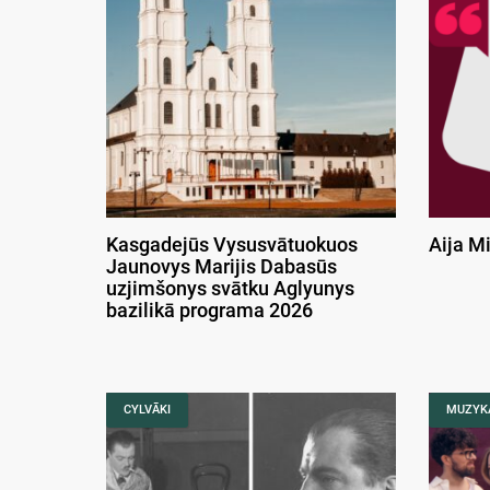
Kasgadejūs Vysusvātuokuos
Aija M
Jaunovys Marijis Dabasūs
uzjimšonys svātku Aglyunys
bazilikā programa 2026
CYLVĀKI
MUZYK