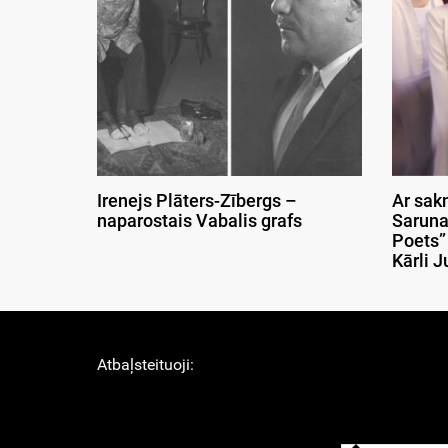
Irenejs Plāters-Zībergs –
Ar sak
naparostais Vabalis grafs
Saruna
Poets”
Kārli J
Atbaļsteituoji: