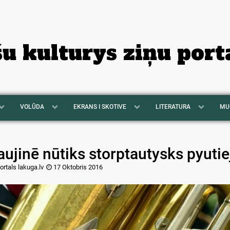
šu kulturys ziņu port
VOLŪDA
EKRANS I SKOTIVE
LITERATURA
MU
aujinē nūtiks storptautysks pyutie
ortals lakuga.lv
17 Oktobris 2016