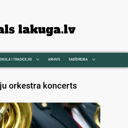
als lakuga.lv
OKSLA I TRADICEJIS
ARHIVS
SABĪDREIBA
ju orkestra koncerts