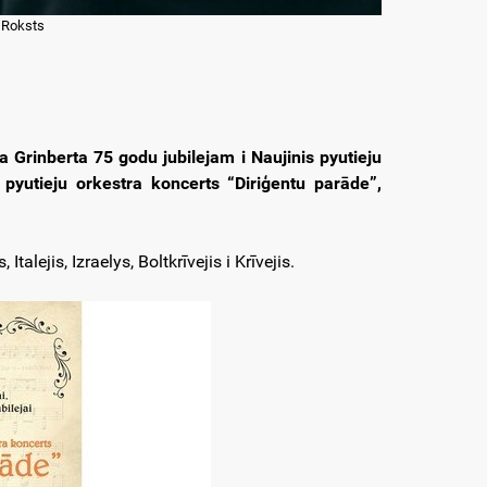
,
Roksts
 Grinberta 75 godu jubilejam i Naujinis pyutieju
s pyutieju orkestra koncerts “Diriģentu parāde”,
talejis, Izraelys, Boltkrīvejis i Krīvejis.