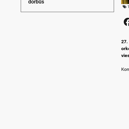
dorbūs
27.
ork
vie
Konc