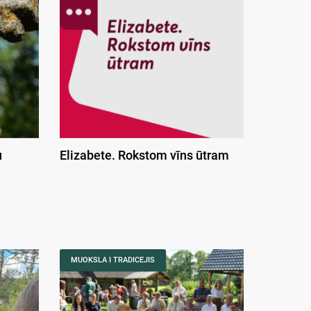
u
Elizabete. Rokstom vīns ūtram
MUOKSLA I TRADICEJIS