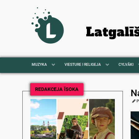
Latgalī
MUZYKA
VIESTURE I RELIGEJA
CYLVĀKI
REDAKCEJA ĪSOKA
N
P