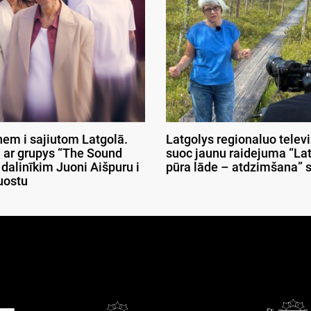
nem i sajiutom Latgolā.
Latgolys regionaluo telev
 ar grupys “The Sound
suoc jaunu raidejuma “La
 dalinīkim Juoni Aišpuru i
pūra lāde – atdzimšana” 
uostu