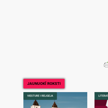
JAUNUOKĪ ROKSTI
VIESTURE I RELIGEJA
LITERA