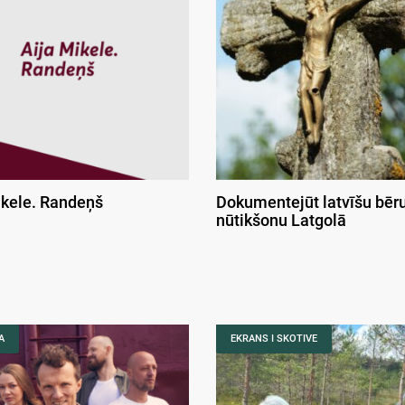
ikele. Randeņš
Dokumentejūt latvīšu bēr
nūtikšonu Latgolā
A
EKRANS I SKOTIVE