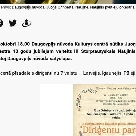
Temys:
Daugovpiļs nūvods
,
Juoņs Grinberts
,
Naujine
,
Naujinis pyutieju orkestris
Facebook
Twitter
Draugiem
 oktobrī 18.00 Daugovpiļs nūvoda Kulturys centrā nūtiks Juoņa
estra 10 godu jubilejam veļteits III Storptautyskais Naujini
stej Daugovpiļs nūvoda sātyslopa.
ertā pīsadaleis dirigenti nu 7 vaļstu – Latvejis, Igaunejis, Pūlejis, I