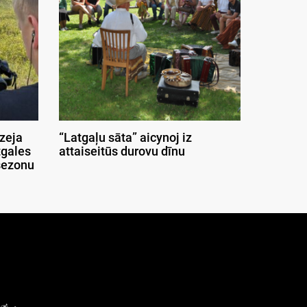
izeja
“Latgaļu sāta” aicynoj iz
tgales
attaiseitūs durovu dīnu
sezonu