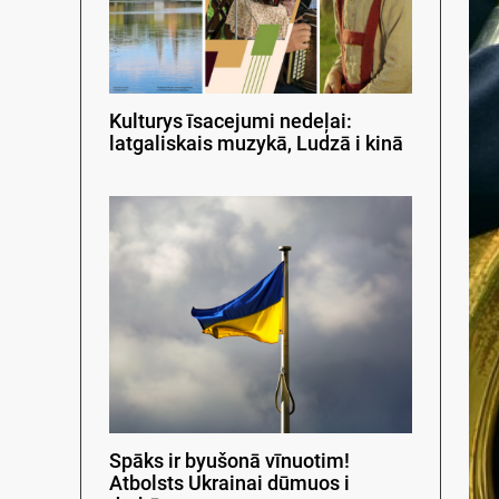
Kulturys īsacejumi nedeļai:
latgaliskais muzykā, Ludzā i kinā
Spāks ir byušonā vīnuotim!
Atbolsts Ukrainai dūmuos i