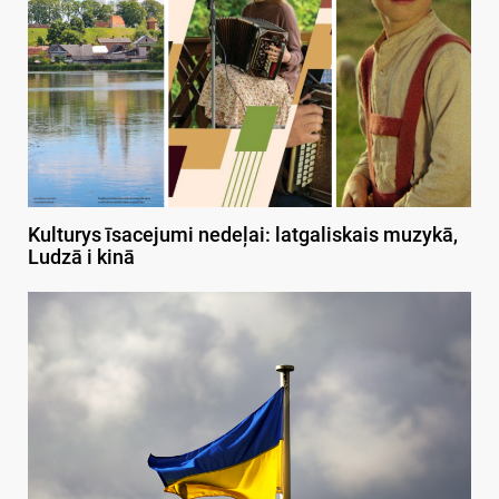
Kulturys īsacejumi nedeļai: latgaliskais muzykā,
Ludzā i kinā