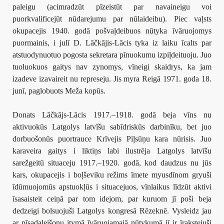
paleigu (acimradzūt pīzeistūt par navaineigu voi
puorkvalificejūt nūdarejumu par nūlaideibu). Piec vaļsts
okupacejis 1940. godā pošvaļdeibuos nūtyka īvāruojomys
puormainis, i julī D. Lāčkājis-Lācis tyka iz laiku īcalts par
atstuodynuotuo pogosta sekretara pīnuokumu izpiļdeituoju. Juo
tuoluokuos gaitys nav zynomys, vīneigi skaidrys, ka jam
izadeve izavaireit nu represeju. Jis myra Reigā 1971. goda 18.
junī, paglobuots Meža kopūs.
Donats Lāčkājs-Lācis 1917.–1918. godā beja vīns nu
aktivuokūs Latgolys latvīšu sabīdriskūs darbinīku, bet juo
dorbuošonūs puortrauce Krīvejis Piļsūņu kara nūrisis. Juo
karaveira gaitys i liktiņs labi ilustrēja Latgolys latvīšu
sarežgeitū situaceju 1917.–1920. godā, kod daudzus nu jūs
kars, okupacejis i boļševiku režims īmete myusdīnom gryuši
īdūmuojomūs apstuokļūs i situacejuos, vīnlaikus līdzūt aktivi
īsasaisteit ceiņā par tom idejom, par kuruom jī poši beja
dedzeigi bolsuojuši Latgolys kongresā Rēzeknē. Vysleidz jau
ar pīsadaleišonu itymā īvāruojamajā nūtykumā jī ir īrakstejuši