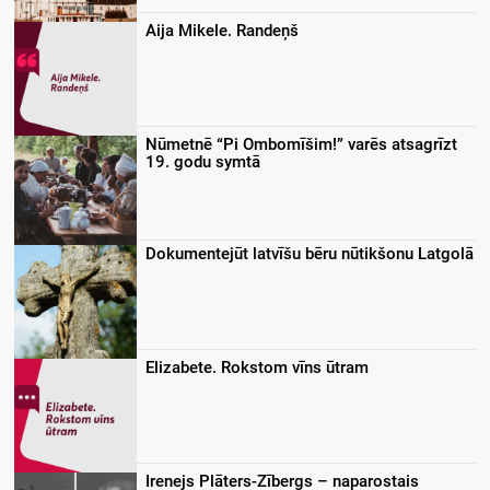
Aija Mikele. Randeņš
Nūmetnē “Pi Ombomīšim!” varēs atsagrīzt
19. godu symtā
Dokumentejūt latvīšu bēru nūtikšonu Latgolā
Elizabete. Rokstom vīns ūtram
Irenejs Plāters-Zībergs – naparostais