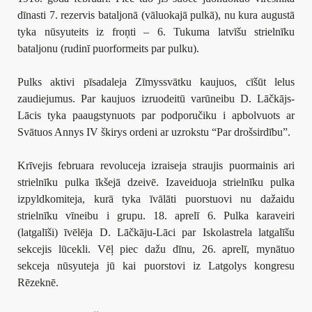
dīnasti 7. rezervis bataljonā (vāluokajā pulkā), nu kura augustā
tyka nūsyuteits iz froņti – 6. Tukuma latvīšu strielnīku
bataljonu (rudinī puorformeits par pulku).
Pulks aktivi pīsadaleja Zīmyssvātku kaujuos, cīšūt lelus
zaudiejumus. Par kaujuos izruodeitū varūneibu D. Lāčkājs-
Lācis tyka paaugstynuots par podporučiku i apbolvuots ar
Svātuos Annys IV škirys ordeni ar uzrokstu “Par drošsirdību”.
Krīvejis februara revoluceja izraiseja straujis puormainis ari
strielnīku pulka īkšejā dzeivē. Izaveiduoja strielnīku pulka
izpyldkomiteja, kurā tyka īvālāti puorstuovi nu dažaidu
strielnīku vīneibu i grupu. 18. aprelī 6. Pulka karaveiri
(latgalīši) īvēlēja D. Lāčkāju-Lāci par Iskolastrela latgalīšu
sekcejis lūcekli. Vēļ piec dažu dīnu, 26. aprelī, mynātuo
sekceja nūsyuteja jū kai puorstovi iz Latgolys kongresu
Rēzeknē.