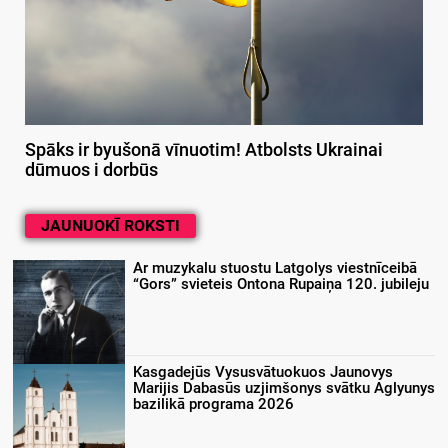
Spāks ir byušonā vīnuotim! Atbolsts Ukrainai
dūmuos i dorbūs
JAUNUOKĪ ROKSTI
Ar muzykalu stuostu Latgolys viestnīceibā
“Gors” svieteis Ontona Rupaiņa 120. jubileju
Kasgadejūs Vysusvātuokuos Jaunovys
Marijis Dabasūs uzjimšonys svātku Aglyunys
bazilikā programa 2026