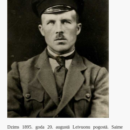
Dzims 1895. goda 20. augustā Leivuonu pogostā. Saime