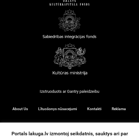
Izstruoduots ar
Gantry
paleidzeibu
About Us
Lītuošonys nūsacejumi
Kontakti
Reklama
Portals lakuga.lv izmontoj seikdatnis, sauktys ari par
© 2026