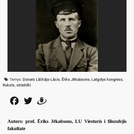
Temys:
Donats Lāčkājs-Lācis
,
Ēriks Jēkabsons
,
Latgolys kongress
,
Roksts
,
strielnīki
Facebook
Twitter
Draugiem
Autors: prof. Ēriks Jēkabsons, LU Viesturis i filozofejis
fakultate