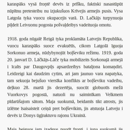
karaspāks vysā froņtē devēs iz prīšku, faktiski nasastūpūt
nūpītnu pretesteibu nu izjukušuos Krīvejis armejis pusis. Vysa
Latgola tyka vuocu okupacejis varā. D. Lačkājs turpynuoja
piļdeit Leivuonu pogosta pošvaļdeibys vadeituoja omotu.
1918. goda nūgalē Reigā tyka proklamāta Latvejis Republika,
vuocu karaspāks suoce evakuētīs, cikom Latgolā īguoja
Sorkonuo armeja, nūdybynojūt boļševiku režimu. 1919. goda
20. janvarī D. Lāčkājs-Lāče tyka mobilizeits Sorkonajā armejā
i īcalts par Daugovpiļs apsardzeibys bataljona komaņdiri.
Leidzeigi kai daudzim cytim, ari jam jaunuo vara napatyka,
tam sekuoja bejušuo viersīka konflikts ar boļševiku vadeibu,
deļkuo 28. martā jis dezertēja, suocūt globuotīs mežā
Vuorkovys pogostā, natuoli nu saiminīkam Velkmem
pīdarūšajom sātom. Maja suokumā, beidamīs tikt atrosts, jis
izlēme īsaisaisteit ceiņā pret boļševikim, jis atstuoja Latveju i
devēs iz Donys ūgļraktuvu rajonu Ukrainā.
Maja beiguos jam izadeve puorīt froņti, i juņa suokumā jis