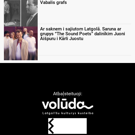
Vabalis grafs
Ar saknem i sajiutom Latgolā. Saruna ar
grupys “The Sound Poets” dalinīkim Juoni
Aišpuru i Kārli Juostu
Atbaļsteituoji: