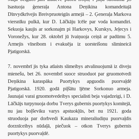
īsastuoja ģeneraļa Antona Deņikina komandeitajā
Dīnvydkrīvejis Breivpruoteigūs armejā – 2. Ģeneraļa Markova
viersnīku pulkā, kur D. Lāčkāju īcēle par voda komandiri.
Sekuoja kaujis ar sorkonajm pi Harkovys, Kurskys, Jeļecys i
Voronežys, kur 28. oktobrī jū īvaiņuoja ceiņā ar padūmu 5.
Armejis vīneibom i evakuēja iz uorsteišonu slimineicā
Pjatigorskā.
7. novembrī jis tyka atlaists slimeibys atvalinuojumā iz diveju
mienešu, bet 26. novembrī suoce struoduot par gruomotvedi
Deņikina karaspāka Puortykys apguodis puorvaļdē
Pjatigorskā. 1920. godā piļšātu ījēme Sorkonuo armeja.
Jaunajai varai gruomotvedeibys specialisti beja vajadzeigi, i D.
Lāčkājs turpynuoja dorbu Tverys gubernis puortykys komitejā,
nu jau boļševiku varys apstuokļūs, bet nu 1921. goda
struoduoja par dorbvedi Kaukaza mineraliudiņu puorvaļdis
dorznīceibys nūdaļā, piečuok – otkon Tverys gubernis
puortykys puorvaļdē.