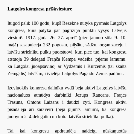
Latgolys kongresa prīškviesture
Itūgod palīk 100 godu, kūpš Rēzeknē nūtyka pyrmais Latgolys
kongress, kurs palyka par pagrīzīņa punktu vysys Latvejis
viesturē. 1917. goda 26.–27. aprelī (piec jaunuo stila 9.–10.
majā) sasapuļceja 232 pogostu, piļsātu, sādžu, organizaceju i
latvīšu strielnīku pulku puorstuovi, kuri piec tuo, kai kongresu
atstuoja 39 delegati Fraņča Kempa vadeibā, pījēme lāmumu,
ka Latgolai juoapsavīnoj ar Vydzemis i Kūrzemis (tai skaitā
Zemgalis) latvīšim, i īvielēja Latgolys Pagaidu Zemis padūmi.
Izcyluokūs kongresa dalinīku vydā beja aktivi Latgolys latvīšu
nacionaluos atmūdys darbinīki Jezups Rancans, Fraņcs
Trasuns, Ontons Laizans i daudzi cyti. Kongresā aktivi
pīsadaleja ari karaveiri (beja pījimts lāmums, ka kongresā
juobyun 2–4 delegatim nu kotra latvīšu strielnīku pulka).
Tai kai kongresu apdraudēja naideigi nūskaņuotūs