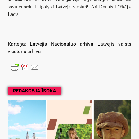
sovu vuordu Latgolys i Latvejis viesturē. Ari Donats Lāčkājs-
Lācis.
Karteņa: Latvejis Nacionaluo arhiva Latvejis vaļsts
viesturis arhivs
REDAKCEJA ĪSOKA