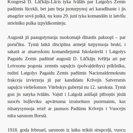
Kongresā D. Lāčkājs-Lācis tyka īvālāts par Latgolys Zemis
padūmis lūcekli, bet jam beja juoturpynoj ari karadīnaste i jis
atsagrīze sovā pulkā, nu kura 29. junī tyka komandāts iz latvīšu
strielnīku pulka izpyldkomiteju.
Augustā jū paaugstynuoja nuokomajā dīnastis pakuopī – par
poručiku. Tymā laikā disciplina armejā turpynuoja brukt, i
sakarā ar atsarosšonu komandiejumā Iskolastrelā i Latgolys
Pagaidu Zemis padūmē augustā D. Lāčkāju īvēlēja ari par
Leivuonu pogosta zemstis sapuļcis (pošvaļdeibys) prīkšnīku,
rudinī Latgolys Pagaidu Zemis padūmis Nacionaldemokratu
frakceja izvierzeja jū par kandidatu Krīvejis Satversmis
sapuļcis vieliešonuos Vitebskys guberņā nu 12. saroksta. Tymā
gon jis natyka īvālāts. Vaļstī i Latgolā asūšajā pīfroņtis jūslā
suocēs boļševiku apvārsuma izraiseituos puormainis, kas
nūsarysynuoja reizē ar jaunuos Padūmu Krīvejis i Vuocejis
mīra sarunom Brestā.
1918. goda februarī, sarunom iz laiku teikūt strupceļā, vuocu