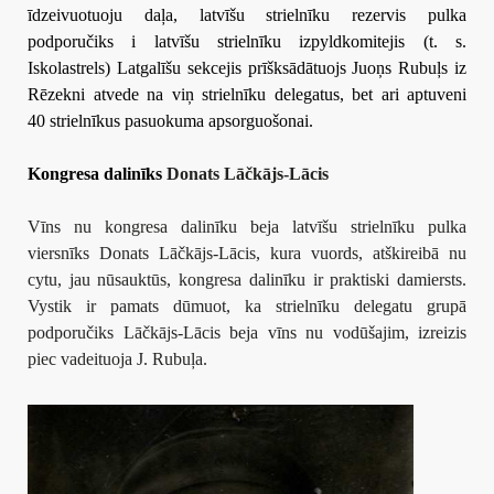
īdzeivuotuoju daļa, latvīšu strielnīku rezervis pulka
podporučiks i latvīšu strielnīku izpyldkomitejis (t. s.
Iskolastrels) Latgalīšu sekcejis prīšksādātuojs Juoņs Rubuļs iz
Rēzekni atvede na viņ strielnīku delegatus, bet ari aptuveni
40 strielnīkus pasuokuma apsorguošonai.
Kongresa dalinīks
Donats Lāčkājs-Lācis
Vīns nu kongresa dalinīku beja latvīšu strielnīku pulka
viersnīks Donats Lāčkājs-Lācis, kura vuords, atškireibā nu
cytu, jau nūsauktūs, kongresa dalinīku ir praktiski damiersts.
Vystik ir pamats dūmuot, ka strielnīku delegatu grupā
podporučiks Lāčkājs-Lācis beja vīns nu vodūšajim, izreizis
piec vadeituoja J. Rubuļa.