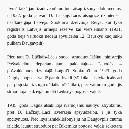
Itymā laikā jam izadeve nūkuortuot atsagrīzšonys dokumentus,
i 1922. goda janvarī D. Lačkājs-Lācis atsagrīze dzimtenē –
naatkareigajā Latvejā. Suokumā dzeivuoja Reigā, kur tyka
registreits Latvejis armejis rezervē kai viersleitnants (1931.
godā beja vairuoku nedeļu apvuiceiba 12. Bauskys kuojinīku
pulkam Daugavpilī).
Piec tam D. Lāčkājs-Lācis suoce struoduot Īkšlītu ministrejis
Pošvaļdeibu departamentam pakļautajuos īstuodēs –
pošvaļdeibuos dzymtajā Latgolā. Suokumā nu 1929. goda
Dagdys pogosta vaļdē par dorbvedi (vīnlaikus jis tyka īcalts ari
par pogosta aizsorgu nūdalis prīkšnīku), piec vairuoku godu jis
struoduoja leidzeigā omotā Leiksnys pogosta vaļdē.
1935. godā Dagdā atsakluoja īvāruojams naudys iztryukums,
pret D. Lāčkāju-Lāci izvierzeja apsyudzeibu, i jis tyka
apcītynuots. Piec lītys izmiekliešonys jū nu Daugovpiļs cītuma
izlaide, ļaunūt struoduot par Bikernīku pogosta vaļdis sekretara