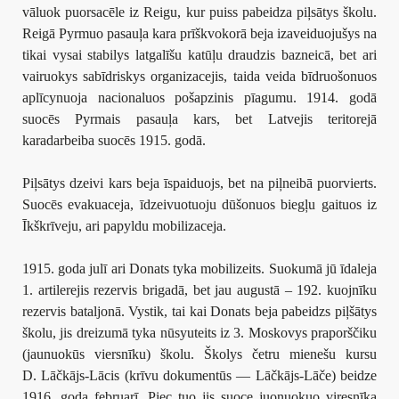
vāluok puorsacēle iz Reigu, kur puiss pabeidza piļsātys školu.
Reigā Pyrmuo pasauļa kara prīškvokorā beja izaveiduojušys na
tikai vysai stabilys latgalīšu katūļu draudzis bazneicā, bet ari
vairuokys sabīdriskys organizacejis, taida veida bīdruošonuos
aplīcynuoja nacionaluos pošapzinis pīagumu. 1914. godā
suocēs Pyrmais pasauļa kars, bet Latvejis teritorejā
karadarbeiba suocēs 1915. godā.
Piļsātys dzeivi kars beja īspaiduojs, bet na piļneibā puorvierts.
Suocēs evakuaceja, īdzeivuotuoju dūšonuos biegļu gaituos iz
Īkškrīveju, ari papyldu mobilizaceja.
1915. goda julī ari Donats tyka mobilizeits. Suokumā jū īdaleja
1. artilerejis rezervis brigadā, bet jau augustā – 192. kuojnīku
rezervis bataljonā. Vystik, tai kai Donats beja pabeidzs piļšātys
školu, jis dreizumā tyka nūsyuteits iz 3. Moskovys praporščiku
(jaunuokūs viersnīku) školu. Školys četru mienešu kursu
D. Lāčkājs-Lācis (krīvu dokumentūs — Lāčkājs-Lāče) beidze
1916. goda februarī. Piec tuo jis suoce juonuokuo viresnīka