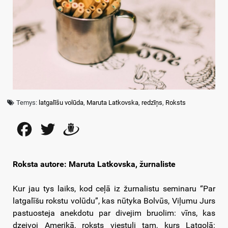
Temys:
latgalīšu volūda
,
Maruta Latkovska
,
redzīņs
,
Roksts
Facebook
Twitter
Draugiem
Roksta autore: Maruta Latkovska, žurnaliste
Kur jau tys laiks, kod ceļā iz žurnalistu seminaru “Par
latgalīšu rokstu volūdu”, kas nūtyka Bolvūs, Viļumu Jurs
pastuosteja anekdotu par divejim bruolim: vīns, kas
dzeivoj Amerikā, roksts viestuli tam, kurs Latgolā: