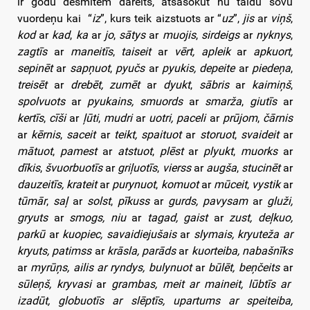
ir godu desmitem dareits, atsasokūt nu taidu sovu
vuordeņu kai “
iz
”, kurs teik aizstuots ar “
uz
”,
jis
ar
viņš
,
kod
ar
kad
,
ka
ar
jo
,
sātys
ar
muojis
,
sirdeigs
ar
nyknys
,
zagtīs
ar
maneitīs
,
taiseit
ar
vērt,
apleik
ar
apkuort,
sepinēt
ar
sapņuot
,
pyučs
ar
pyukis,
depeite
ar
piedeņa
,
treisēt
ar
drebēt,
zumēt
ar
dyukt
,
sābris
ar
kaimiņš
,
spolvuots
ar
pyukains,
smuords
ar
smarža
,
giutīs
ar
kertīs
,
cīši
ar
ļūti
,
mudri
ar
uotri,
paceli
ar
prūjom
,
čārnis
ar
kērnis
,
saceit
ar
teikt,
spaituot
ar
storuot
,
svaideit
ar
mātuot
,
pamest
ar
atstuot
,
plēst
ar
plyukt
,
muorks
ar
dīkis
,
švuorbuotīs
ar
griļuotīs
,
vierss
ar
augša
,
stucinēt
ar
dauzeitīs, krateit
ar
purynuot
,
komuot
ar
mūceit
,
vystik
ar
tūmār
,
saļ
ar
solst
,
pīkuss
ar
gurds, pavysam
ar
gluži,
gryuts
ar
smogs, niu
ar
tagad, gaist
ar
zust, deļkuo,
parkū
ar
kuopiec, savaidiejušais
ar
slymais, kryuteža ar
kryuts, patimss
ar
krāsla, parāds
ar
kuorteiba, nabašnīks
ar
myrūņs, ailis ar ryndys, bulynuot
ar
būlēt, beņčeits
ar
sūleņš, kryvasi
ar
grambas, meit ar maineit, lūbtīs ar
izadūt, globuotīs ar slēptīs, upartums ar speiteiba,