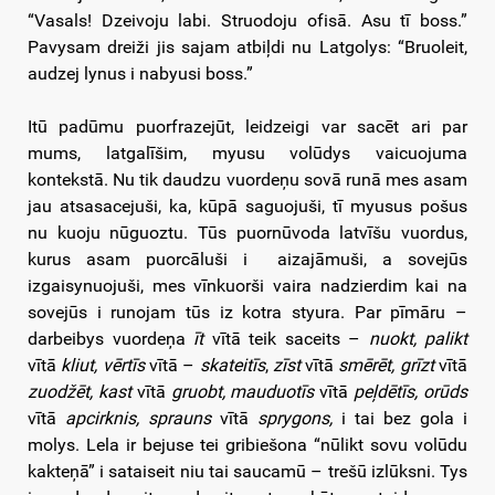
“Vasals! Dzeivoju labi. Struodoju ofisā. Asu tī boss.”
Pavysam dreiži jis sajam atbiļdi nu Latgolys: “Bruoleit,
audzej lynus i nabyusi boss.”
Itū padūmu puorfrazejūt, leidzeigi var sacēt ari par
mums, latgalīšim, myusu volūdys vaicuojuma
kontekstā. Nu tik daudzu vuordeņu sovā runā mes asam
jau atsasacejuši, ka, kūpā saguojuši, tī myusus pošus
nu kuoju nūguoztu. Tūs puornūvoda latvīšu vuordus,
kurus asam puorcāluši i aizajāmuši, a sovejūs
izgaisynuojuši, mes vīnkuorši vaira nadzierdim kai na
sovejūs i runojam tūs iz kotra styura. Par pīmāru –
darbeibys vuordeņa
īt
vītā teik saceits –
nuokt,
palikt
vītā
kliut,
vērtīs
vītā –
skateitīs
,
zīst
vītā
smērēt, grīzt
vītā
zuodžēt, kast
vītā
gruobt, mauduotīs
vītā
peļdētīs, orūds
vītā
apcirknis, sprauns
vītā
sprygons,
i tai bez gola i
molys. Lela ir bejuse tei gribiešona “nūlikt sovu volūdu
kakteņā” i sataiseit niu tai saucamū – trešū izlūksni. Tys