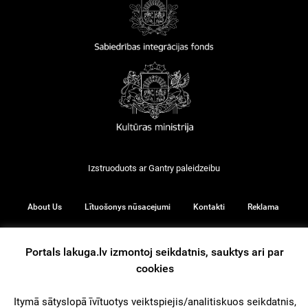
Izstruoduots ar
Gantry
paleidzeibu
About Us
Lītuošonys nūsacejumi
Kontakti
Reklama
Portals lakuga.lv izmontoj seikdatnis, sauktys ari par
cookies
© 2026
Itymā sātyslopā īvītuotys veiktspiejis/analitiskuos seikdatnis,