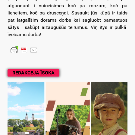
atguoduot i vuiceisimēs koč pa mozam, koč pa
lieneitem, koč pa drusceņai. Sasaukt jūs kūpā ir taids
pat latgalīšim dorams dorbs kai sagluobt pamastuos
sātys i sakūpt aizaugušūs teirumus. Viņ itys ir pulkā
īveicams dorbs!
REDAKCEJA ĪSOKA