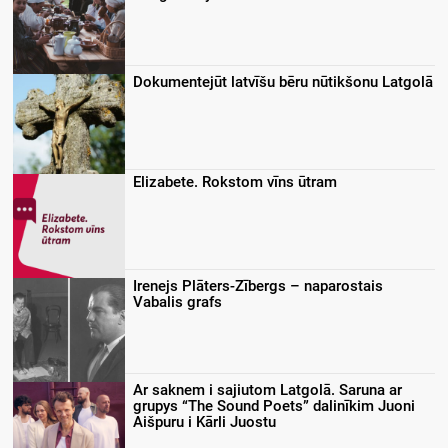
Dokumentejūt latvīšu bēru nūtikšonu Latgolā
Elizabete. Rokstom vīns ūtram
Irenejs Plāters-Zībergs – naparostais
Vabalis grafs
Ar saknem i sajiutom Latgolā. Saruna ar
grupys “The Sound Poets” dalinīkim Juoni
Aišpuru i Kārli Juostu