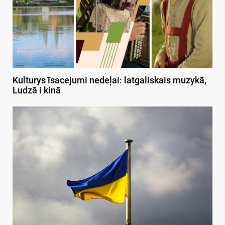
Kulturys īsacejumi nedeļai: latgaliskais muzykā,
Ludzā i kinā