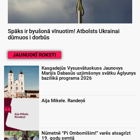
Spāks ir byušonā vīnuotim! Atbolsts Ukrainai
dūmuos i dorbūs
JAUNUOKĪ ROKSTI
Kasgadejūs Vysusvātuokuos Jaunovys
Marijis Dabasūs uzjimšonys svātku Aglyunys
bazilikā programa 2026
Aija Mikele. Randeņš
Nūmetnē “Pi Ombomīšim!” varēs atsagrīzt
19. godu symtā