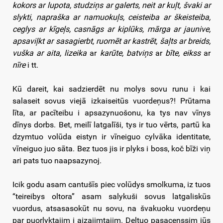
kokors ar lupota, studziņs ar galerts, neit ar kuļt, švaki ar
slykti, napraška ar namuokuļs, ceisteiba ar škeisteiba,
ceglys ar kīgeļs, casnāgs ar kiplūks, mārga ar jaunive,
apsaviļkt ar sasagierbt, ruomēt ar kastrēt, šaļts ar breids,
vuška ar aita, lizeika
ar
karūte, batviņs
ar
bīte, eikss
ar
nīre
i tt.
Kū dareit, kai sadzierdēt nu molys sovu runu i kai
salaseit sovus viejā izkaiseitūs vuordeņus?! Prūtama
līta, ar pacīteibu i apsazynuošonu, ka tys nav vīnys
dīnys dorbs. Bet, meilī latgalīši, tys ir tuo vērts, partū ka
dzymtuo volūda eistyn ir vīneiguo cylvāka identitate,
vīneiguo juo sāta. Bez tuos jis ir plyks i boss, koč bīži viņ
ari pats tuo naapsazynoj.
Icik godu asam cantušīs piec volūdys smolkuma, iz tuos
“teireibys oltora” asam salykuši sovus latgaliskūs
vuordus, atsasasokūt nu sovu, na švakuoku vuordeņu
par puorlyktajim i aizajimtajim. Deļtuo pasaceņssim jūs