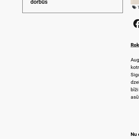
dorbūs
Rok
Aug
kot
Sig
dze
bīž
asū
Nu 