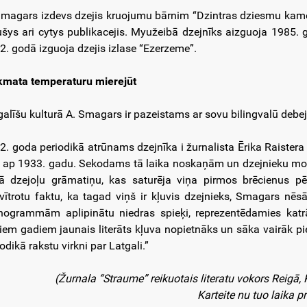
Smagars izdevs dzejis kruojumu bārnim “Dzintras dziesmu kamoli
ušys ari cytys publikacejis. Myužeibā dzejnīks aizguoja 1985.
2. godā izguoja dzejis izlase “Ezerzeme”.
kmata temperaturu mierejūt
galīšu kulturā A. Smagars ir pazeistams ar sovu bilingvalū deb
2. goda periodikā atrūnams dzejnīka i žurnalista Ērika Raistera
a ap 1933. gadu. Sekodams tā laika noskaņām un dzejnieku mo
jā dzejoļu grāmatiņu, kas saturēja viņa pirmos brēcienus pēc
vītrotu faktu, ka tagad viņš ir kļuvis dzejnieks, Smagars nēs
ogrammām aplipinātu niedras spieķi, reprezentēdamies katrā
iem gadiem jaunais literāts kļuva nopietnāks un sāka vairāk p
odikā rakstu virkni par Latgali.”
(Žurnala “Straume” reikuotais literatu vokors Reigā,
Karteite nu tuo laika pr