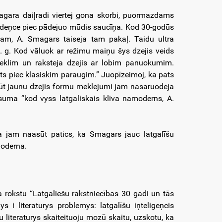
agara daiļradi viertej gona skorbi, puormazdams
deņce piec pādejuo mūdis saucīņa. Kod 30-godūs
mam, A. Smagars taiseja tam pakaļ. Taidu ultra
 g. Kod vāluok ar režimu maiņu šys dzejis veids
eklim un raksteja dzejis ar lobim panuokumim.
ts piec klasiskim paraugim.” Juopīzeimoj, ka pats
adzūt jaunu dzejis formu meklejumi jam nasaruodeja
suma “kod vyss latgaliskais kliva namoderns, A.
ka jam naasūt patics, ka Smagars jauc latgalīšu
moderna.
 rokstu “Latgaliešu rakstniecības 30 gadi un tās
s i literaturys problemys: latgalīšu iņteligeņcis
 literaturys skaiteituoju mozū skaitu, uzskotu, ka