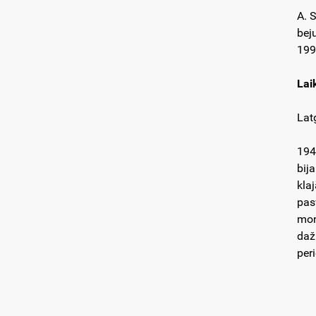
A. 
bej
199
Lai
Lat
194
bij
kla
pas
mon
daž
peri