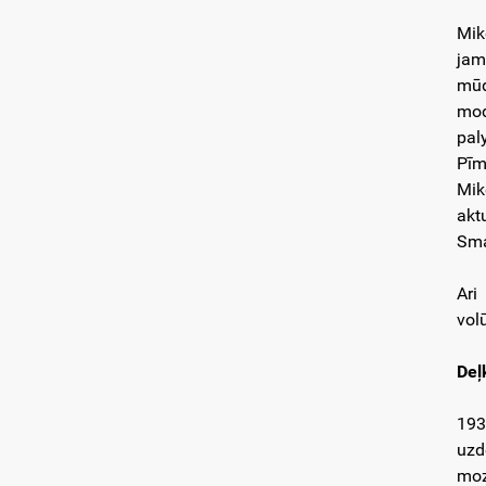
Mik
jam
mūd
mod
pal
Pīm
Mik
akt
Sma
Ari
vol
Deļ
193
uzd
moz