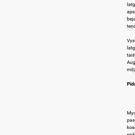
lat
aps
bej
teņ
Vys
lat
tai
Aug
miļ
Pīd
Myu
pas
ko
spā