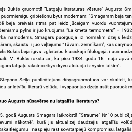
eļs Bukšs gruomotā “Latgaļu literaturas vēsture” Augusta Sm
 puormiereigu gribiešonu byut modernam: “Smagaram beja ten
ē beja breivais ritms pat leidz jūceigam vuordu vuorsteju
ernismu pylns ir juo kruojums “Laikmeta termometrs” – 1932.
yka namoderns, Smagars puorguoja iz normalim dzejis leidz
āram, skaists ir juo veļtejums “Tāvam, zemnīkam”, kas darynuo
els Bukšs beja īgivs izgleiteibu klasiskajā filologejā, i acimr
uali. M. Bukšs roksta ari, ka piec 1934. goda 15. maja apvār
gars latgaļu rakstnīceibys dryvu atstuoja iz vysim laikim”.
 Stepona Seiļa publicātajuos dīnysgruomotuos var skaiteit, 
ūdu ar latvīšu literarū volūdu, i vyspuor juo dzeja asūt puoruok 
kuo Augusts nūsavērse nu latgalīšu literaturys?
5. godā Augusts Smagars laikrokstā “Straume” Nr.10 publicēja
evumi nākotnē”, kurā jis aktualizej daudzejis latgalīšu volūdy
skaitleigumu i naspieju rast sovstarpiejū kompromisu, latgalīšu