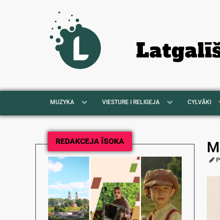
Latgalī
MUZYKA
VIESTURE I RELIGEJA
CYLVĀKI
REDAKCEJA ĪSOKA
M
P