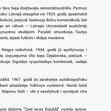
uo tāvs beja dzeļžaceļa remontstruodnīks. Pyrmuo
nsku. Latvejā atsagrīze viņ 1923. godā, apsamatūt
koluos, piečuok īsastuoja Bolvu komercškolā, bet
a ari vāluok – Latvejis Universitatē suokūtneji
ynuotnis studejom. Paraleli struoduoja Tautys
orts, eipaši futbols i škāpa mesšona.
 Reigys radiofonā. 1944. godā jū apcītynuoja i
ta izsyutejuma vīta beja Čeļabinska, piečuok –
oduoja Siguldys ryupnīceibys kombinatā, vadeja
ikā. 1967. godā jis saraksteja autobiografisku
dorbam pīsadaleja folklorys vuokšonā. Itamā laikā
Steponu Seili – obi ir sasatykuši i syutejuši vīns
os dzīsmis “Zied ievas Siguldā” vuordu autors.