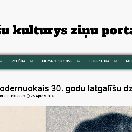
šu kulturys ziņu port
VOLŪDA
EKRANS I SKOTIVE
LITERATURA
MU
odernuokais 30. godu latgalīšu d
ortals lakuga.lv
25 Apreļs 2018