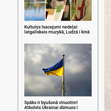
Kulturys īsacejumi nedeļai:
latgaliskais muzykā, Ludzā i kinā
Spāks ir byušonā vīnuotim!
Atbolsts Ukrainai dūmuos i