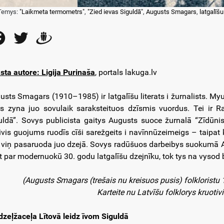
Temys:
"Laikmeta termometrs"
,
"Zied ievas Siguldā"
,
Augusts Smagars
,
latgalīšu
Facebook
Twitter
Draugiem
sta autore: Ligija Purinaša
, portals lakuga.lv
usts Smagars (1910–1985) ir latgalīšu literats i žurnalists. Myu
rs zyna juo sovulaik saraksteituos dzīsmis vuordus. Tei i
uldā”. Sovys publicista gaitys Augusts suoce žurnalā “Zīdūni
ivis guojums ruodīs cīši sarežgeits i navīnnūzeimeigs – taipat
i viņ pasaruoda juo dzejā. Sovys radūšuos darbeibys suokumā 
t par modernuokū 30. godu latgalīšu dzejnīku, tok tys na vysod
(Augusts Smagars (trešais nu kreisuos pusis) folkloristu 
Karteite nu Latvīšu folklorys kruotivi
dzeļžaceļa Lītovā leidz īvom Siguldā