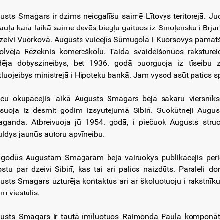
usts Smagars ir dzims neicgalīšu saimē Lītovys teritorejā. J
auļa kara laikā saime devēs biegļu gaituos iz Smoļensku i Brja
dzeivi Vuorkovā. Augusts vuicejīs Sūmugola i Kuorsovys pamatš
olvēja Rēzeknis komercškolu. Taida svaideišonuos rakstureig
dēja dobyszineibys, bet 1936. godā puorguoja iz tīseibu z
kluojeibys ministrejā i Hipoteku bankā. Jam vysod asūt patics sp
cu okupacejis laikā Augusts Smagars beja sakaru viersnīks
īsuoja iz desmit godim izsyutejumā Sibirī. Suokūtneji Augus
aganda. Atbreivuoja jū 1954. godā, i piečuok Augusts stru
uldys jaunūs autoru apvīneibu.
 godūs Augustam Smagaram beja vairuokys publikacejis period
ostu par dzeivi Sibirī, kas tai ari palics naizdūts. Paraleli 
usts Smagars uzturēja kontaktus ari ar školuotuoju i rakstnīku 
m viestulis.
usts Smagars ir tautā īmīļuotuos Raimonda Paula komponātu