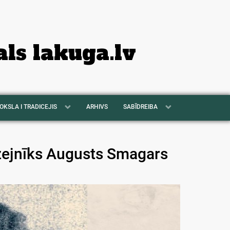
als lakuga.lv
OKSLA I TRADICEJIS
ARHIVS
SABĪDREIBA
zejnīks Augusts Smagars