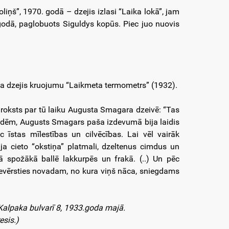
ņš”, 1970. godā – dzejis izlasi “Laika lokā”, jam
 godā, paglobuots Siguldys kopūs. Piec juo nuovis
eja dzejis kruojumu “Laikmeta termometrs” (1932).
 roksts par tū laiku Augusta Smagara dzeivē: “Tas
dēm, Augusts Smagars paša izdevumā bija laidis
 īstas mīlestības un cilvēcības. Lai vēl vairāk
āja cieto “okstiņa” platmali, dzeltenus cimdus un
 spožākā ballē lakkurpēs un frakā. (..) Un pēc
ievērsties novadam, no kura viņš nāca, sniegdams
 Kalpaka bulvarī 8, 1933.goda majā.
esis.)