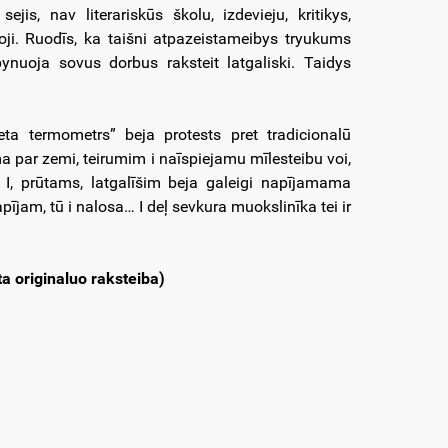
ejis, nav literariskūs školu, izdevieju, kritikys,
oji. Ruodīs, ka taišni atpazeistameibys tryukums
nuoja sovus dorbus raksteit latgaliski. Taidys
ta termometrs” beja protests pret tradicionalū
a par zemi, teirumim i naīspiejamu mīlesteibu voi,
. I, prūtams, latgalīšim beja galeigi napījamama
ījam, tū i nalosa… I deļ sevkura muokslinīka tei ir
a originaluo raksteiba)