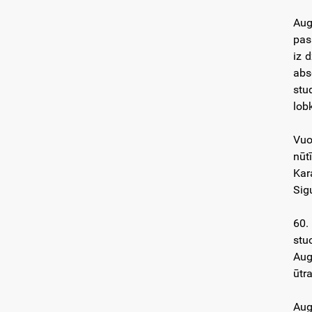
Aug
pas
iz 
abs
stu
lob
Vuo
nūt
Kar
Sig
60.
stu
Aug
ūtra
Aug