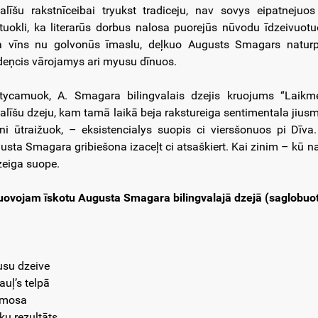
galīšu rakstnīceibai tryukst tradiceju, nav sovys eipatnejuos s
tuokli, ka literarūs dorbus nalosa puorejūs nūvodu īdzeivuotu
a vīns nu golvonūs īmaslu, deļkuo Augusts Smagars naturpy
deņcis vārojamys ari myusu dīnuos.
tycamuok, A. Smagara bilingvalais dzejis kruojums “Laikme
galīšu dzeju, kam tamā laikā beja rakstureiga sentimentala jiusm
šni ūtraižuok, – eksistencialys suopis ci viersšonuos pi Dīva
usta Smagara gribiešona izaceļt ci atsaškiert. Kai zinim – kū nap
zeiga suope.
uovojam īskotu Augusta Smagara bilingvalajā dzejā (saglobuot
su dzeive
auļ’s telpā
smosa
ku rezuļtāts