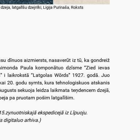
 dzeja
,
latgalīšu dzejnīki
,
Ligija Purinaša
,
Roksts
su dīnuos aizmiersts, nasaverūt iz tū, ka gondreiž
r Raimonda Paula komponātuo dzīsme “Zied ievas
s” i laikrokstā “Latgolas Wōrds” 1927. godā. Juo
 kai 20. godu symts, kura tehnologiskuos atskanis
Augusts sekuoja leidza laikmata teņdencem dzejā,
 beja pa pruotam pošim latgalīšim.
15.zynuotniskajā ekspedicejā iz Līpuoju.
s digitaluo arhiva.)