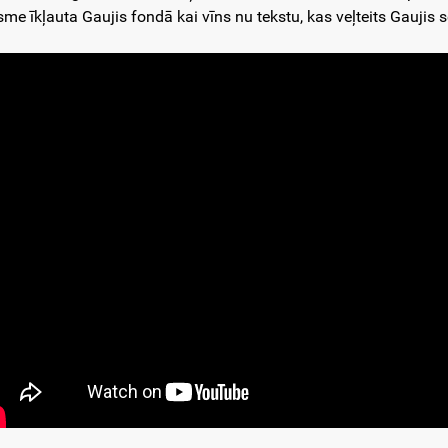
sme īkļauta Gaujis fondā kai vīns nu tekstu, kas veļteits Gaujis s