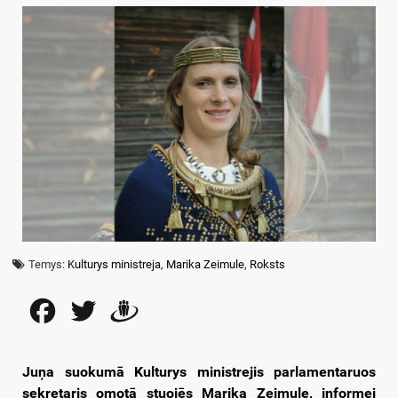
Temys:
Kulturys ministreja
,
Marika Zeimule
,
Roksts
Facebook
Twitter
Draugiem
Juņa suokumā Kulturys ministrejis parlamentaruos
sekretaris omotā stuojēs Marika Zeimule, informej