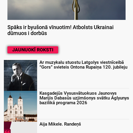
Spāks ir byušonā vīnuotim! Atbolsts Ukrainai
dūmuos i dorbūs
JAUNUOKĪ ROKSTI
Ar muzykalu stuostu Latgolys viestnīceibā
“Gors” svieteis Ontona Rupaiņa 120. jubileju
Kasgadejūs Vysusvātuokuos Jaunovys
Marijis Dabasūs uzjimšonys svātku Aglyunys
bazilikā programa 2026
Aija Mikele. Randeņš