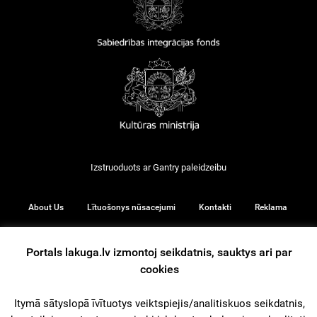
Izstruoduots ar
Gantry
paleidzeibu
About Us
Lītuošonys nūsacejumi
Kontakti
Reklama
Portals lakuga.lv izmontoj seikdatnis, sauktys ari par
cookies
© 2026
Itymā sātyslopā īvītuotys veiktspiejis/analitiskuos seikdatnis,