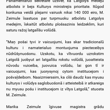
Parlamentaruo sekretare uzsver, ka Latgolys medeju
atbolsts ir bejs Kulturys ministrejis prioritate. Itūgod
konkursa veidā pīejami vairuok nikai 140 000 eiro, M.
Zeimule īsastuos par turpmuoku atbolstu Latgolys
medejim, īskaitūt atbolstu plošsazinis leidzeklim, kuri
saturu ražoj latgalīšu volūdā.
“Maņ pošai tyvi ir vaicuojumi, kas skar tradicionalū
kulturu i namaterialuo montuojuma piecteceibys
nūdrūšynuošonu. Uzskotu, ka vītvuordu uzrokstim
Latgolā juobyut ari latgalīšu rokstu volūdā, juoatteista
nūvodu vuiceiba, juovuica volūdu, lai gon tī ir
vaicuojumi, kas juorysynoj cytom institucejom i
pošvaļdeibom. Naaizmierssim, ka cīši daudz kas myusu
kulturys i volūdys saglobuošonā i atteisteibā ir atkareigs
nu myusu pošu i institucejom iz vītys Latgolā,” stuosta
M. Zeimule.
Marika Zeimule īgivuse magistra grādu