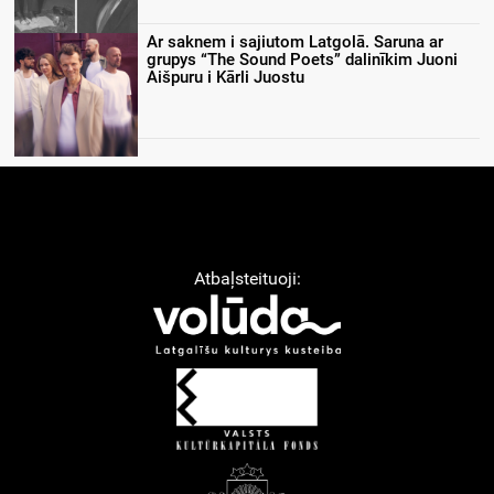
Ar saknem i sajiutom Latgolā. Saruna ar
grupys “The Sound Poets” dalinīkim Juoni
Aišpuru i Kārli Juostu
Atbaļsteituoji: