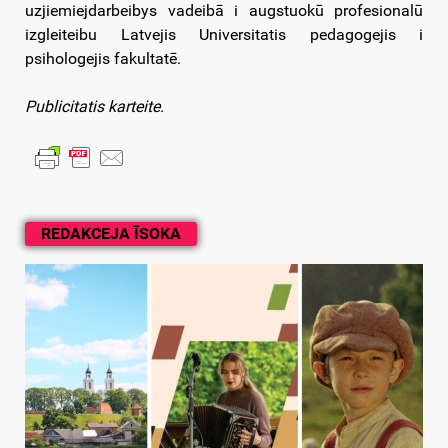
uzjiemiejdarbeibys vadeibā i augstuokū profesionalū
izgleiteibu Latvejis Universitatis pedagogejis i
psihologejis fakultatē.
Publicitatis karteite.
REDAKCEJA ĪSOKA