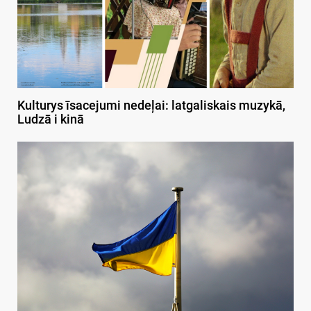
Kulturys īsacejumi nedeļai: latgaliskais muzykā,
Ludzā i kinā