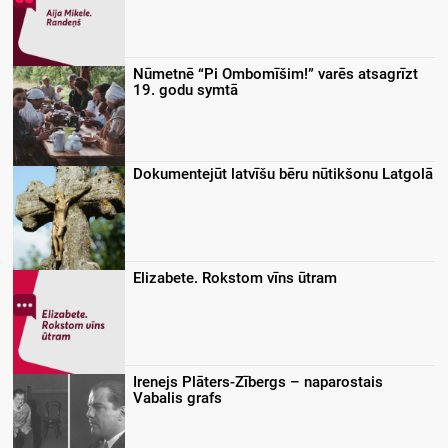
Nūmetnē “Pi Ombomīšim!” varēs atsagrīzt
19. godu symtā
Dokumentejūt latvīšu bēru nūtikšonu Latgolā
Elizabete. Rokstom vīns ūtram
Irenejs Plāters-Zībergs – naparostais
Vabalis grafs