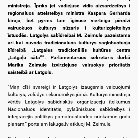
ministreja. Īprīkš jei vadiejuse vidis aizsardzeibys i
regionaluos atteisteibys ministra Kaspara Gerharda
biroju, bet pyrms tam īgivuse vierteigu pīredzi
vairuokuos kulturys nūzaris i kulturizgleiteibys
īstuodēs. Latgolys sabīdreibai M. Zeimule pazeistama
ari kai nūvoda tradicionaluos kulturys saglobuotuoja
bīdreibā „Latgales tradicionālās kultūras centrs
„Latgaļu sāta””. Parlamentaruos sekretaris dorbā
Marika Zeimule izvirziejuse vairuokys prioritatis
saisteibā ar Latgolu.
“Maņ cīši svareigi ir Latgolys izaugsmis vaicuojumi
kulturys, volūdys i ekonomikys jūmā. Kulturys ministreja
vērtēs Latgolys sabīdriskūs organizaceju īteikumus
Nacionaluos identitatis, pylsūniskuos sabīdreibys i
integracejis politikys pamatnūstuodņu nuokamūs godu
planam,” portalam lakuga.lv atkluoj M. Zeimule.