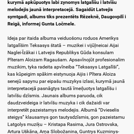
kurymā apkūpuotys labi zynomys latgalīšu i latvīšu
melodejis jaunā interpretacejā. Sagaidūt Latvejis
symtgadi, albums tiks prezentēts Rēzeknē, Daugovpilī i
Reigā, informej Gunta Ločmele.
Ideja par itaida albuma veiduošonu roduos Amerikys
latgalīšim Teksasys štatā – muzikei i vijūļneicai Aijai
Naglei-Īzākai i Latvejis Republikys Gūda konsulam
Pīteram Aloizam Ragaušam. Apsavīnojūt profesionalim
muzikim, tyka radeita apvīneiba “Teksasys Latgalīši”,
kas kūpeigim spākim eistynuoja Aijis i Pītera Aloiza
senejū sapynu par eipašu muzykys izlasi, kurymā jaunā
interpretacejā pasnāgtys tautā īmeiļuotys latgalīšu i
latvīšu dzīsmis. Jaunais albums paruoda, cik
daudzveideiga ir latvīšu muzyka i cik dažaidi var
interpretēt pazeistamys melodejis. Albumā “Dvieselis
steigys” klausamys gon tautysdzīsmis, gon pazeistamu
Latgolys muziķu – Kristapa Rasima, Jura Ostrovska,
Artura Uškāna, Arņa Slobožanina, Guntrys Kuzminys-