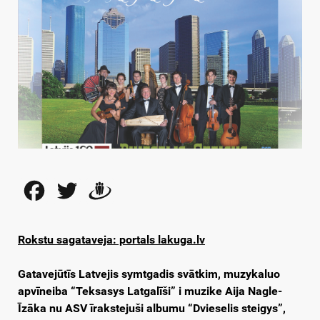
Facebook
Twitter
Draugiem
Rokstu sagataveja: portals lakuga.lv
Gatavejūtīs Latvejis symtgadis svātkim, muzykaluo
apvīneiba “Teksasys Latgalīši” i muzike Aija Nagle-
Īzāka nu ASV īrakstejuši albumu “Dvieselis steigys”,