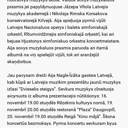
prasmis jei papyldynuojuse Jāzepa Vītola Latvejis
muzykys akademejā i Nikolaja Rimska Korsakova
konservatorejā Krīvejā. Aija spieļuoja pyrmū vijūli
Latvejis Nacionaluos operys i baleta simfoniskajā
orkestrī, Rītumvirdžinejis simfoniskajā orķestrī, kai ari
bejuse Hjustonys simfoniskuo orkestra koncertmeistare.
Aija sovys muzykaluos prasmis paruoda ari itamā
albumā na viņ spielejūt vijūli, tok ari aranžejūt
skaņdorbus.
Jau pavysam dreiži Aija Nagle-Īzāka gasteis Latvejā,
kab kūpā ar Latvejis muzikim prezentātu jaunū muzykys
izlasi “Dvieselis steigys”. Sevkurs muzykys cīneituojs
aicynuots iz albuma prezentacejis nūtikšonys: 16.
novembrī 19.00 stuņdēs Rēzeknis kulturys nomā, 19.
novembrī 20.00 stuņdēs restoranā “Plaza” Daugovpilī,
20. novembrī 19.00 stuņdēs Reigā “Kino mājā”. Īīšona
koncertūs bezmoksys. Pyrma koncertu sevkuram byus