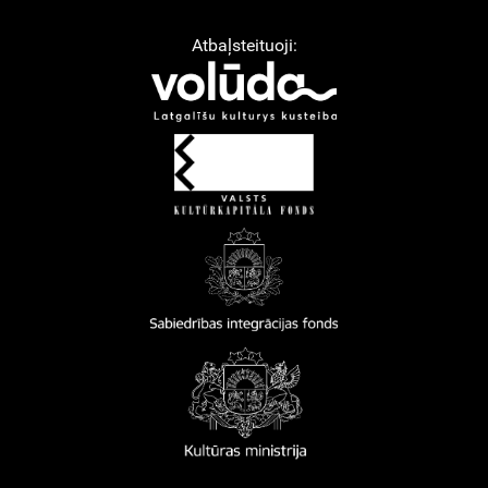
Atbaļsteituoji: