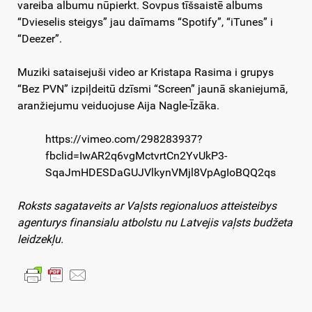
vareiba albumu nūpierkt. Sovpus tīšsaistē albums
“Dvieselis steigys” jau daīmams “Spotify”, “iTunes” i
“Deezer”.
Muziki sataisejuši video ar Kristapa Rasima i grupys
“Bez PVN” izpiļdeitū dzīsmi “Screen” jaunā skaniejumā,
aranžiejumu veiduojuse Aija Nagle-Īzāka.
https://vimeo.com/298283937?
fbclid=IwAR2q6vgMctvrtCn2YvUkP3-
SqaJmHDESDaGUJVlkynVMjl8VpAgIoBQQ2qs
Roksts sagataveits ar Vaļsts regionaluos atteisteibys
agenturys finansialu atbolstu nu Latvejis vaļsts budžeta
leidzekļu.