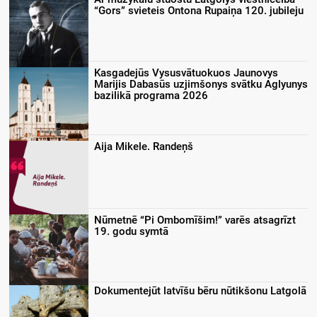
“Gors” svieteis Ontona Rupaiņa 120. jubileju
Kasgadejūs Vysusvātuokuos Jaunovys
Marijis Dabasūs uzjimšonys svātku Aglyunys
bazilikā programa 2026
Aija Mikele. Randeņš
Nūmetnē “Pi Ombomīšim!” varēs atsagrīzt
19. godu symtā
Dokumentejūt latvīšu bēru nūtikšonu Latgolā