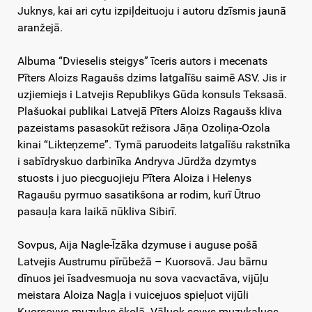
Juknys, kai ari cytu izpiļdeituoju i autoru dzīsmis jaunā
aranžejā.
Albuma “Dvieselis steigys” īceris autors i mecenats
Pīters Aloizs Ragaušs dzims latgalīšu saimē ASV. Jis ir
uzjiemiejs i Latvejis Republikys Gūda konsuls Teksasā.
Plašuokai publikai Latvejā Pīters Aloizs Ragaušs kliva
pazeistams pasasokūt režisora Jāņa Ozoliņa-Ozola
kinai “Likteņzeme”. Tymā paruodeits latgalīšu rakstnīka
i sabīdryskuo darbinīka Andryva Jūrdža dzymtys
stuosts i juo piecguojieju Pītera Aloiza i Helenys
Ragaušu pyrmuo sasatikšona ar rodim, kurī Ūtruo
pasauļa kara laikā nūkliva Sibirī.
Sovpus, Aija Nagle-Īzāka dzymuse i auguse pošā
Latvejis Austrumu pīrūbežā – Kuorsovā. Jau bārnu
dīnuos jei īsadvesmuoja nu sova vacvactāva, vijūļu
meistara Aloiza Nagļa i vuicejuos spieļuot vijūli
Kuorsovys muzykys školā. Vāluok sovys muzykaluos