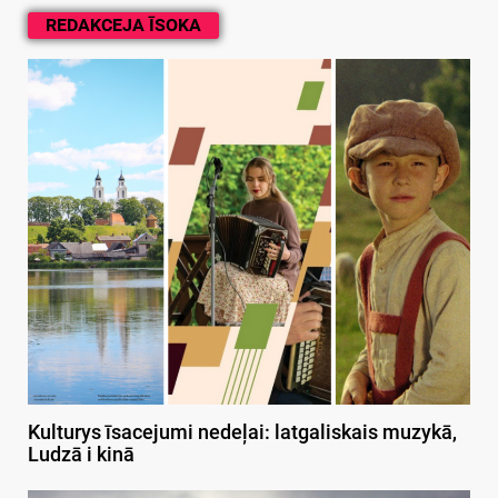
REDAKCEJA ĪSOKA
Kulturys īsacejumi nedeļai: latgaliskais muzykā,
Ludzā i kinā