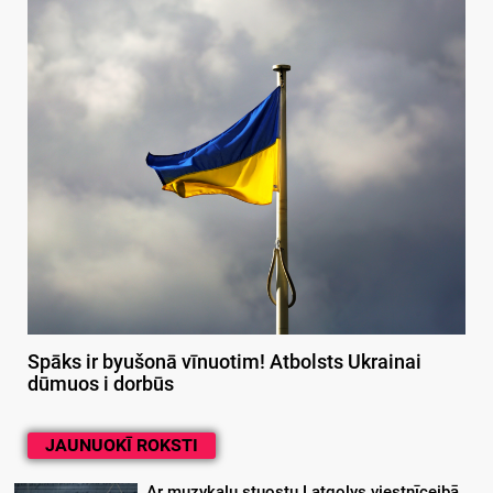
Spāks ir byušonā vīnuotim! Atbolsts Ukrainai
dūmuos i dorbūs
JAUNUOKĪ ROKSTI
Ar muzykalu stuostu Latgolys viestnīceibā