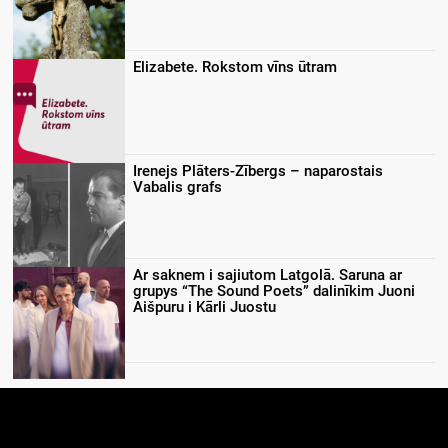
Elizabete. Rokstom vīns ūtram
Irenejs Plāters-Zībergs – naparostais
Vabalis grafs
Ar saknem i sajiutom Latgolā. Saruna ar
grupys “The Sound Poets” dalinīkim Juoni
Aišpuru i Kārli Juostu