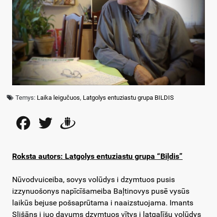
Temys:
Laika leigučuos
,
Latgolys entuziastu grupa BILDIS
Facebook
Twitter
Draugiem
Roksta autors: Latgolys entuziastu grupa “Biļdis”
Nūvodvuiceiba, sovys volūdys i dzymtuos pusis
izzynuošonys napīcīšameiba Baļtinovys pusē vysūs
laikūs bejuse pošsaprūtama i naaizstuojama. Imants
Slišāns i juo davums dzymtuos vītys i latgalīšu volūdys