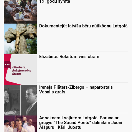
19. godu symtā
Dokumentejūt latvīšu bēru nūtikšonu Latgolā
Elizabete. Rokstom vīns ūtram
Irenejs Plāters-Zībergs – naparostais
Vabalis grafs
Ar saknem i sajiutom Latgolā. Saruna ar
grupys “The Sound Poets” dalinīkim Juoni
Aišpuru i Kārli Juostu