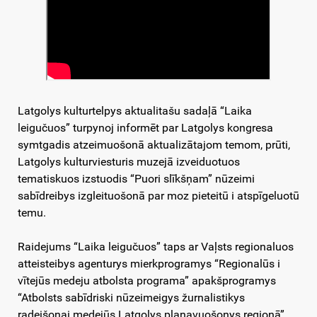
Latgolys kulturtelpys aktualitašu sadaļā “Laika
leigučuos” turpynoj informēt par Latgolys kongresa
symtgadis atzeimuošonā aktualizātajom temom, prūti,
Latgolys kulturviesturis muzejā izveiduotuos
tematiskuos izstuodis “Puori slīkšņam” nūzeimi
sabīdreibys izgleituošonā par moz pieteitū i atspīgeluotū
temu.
Raidejums “Laika leigučuos” taps ar Vaļsts regionaluos
atteisteibys agenturys mierkprogramys “Regionalūs i
vītejūs medeju atbolsta programa” apakšprogramys
“Atbolsts sabīdriski nūzeimeigys žurnalistikys
radeišonai medejūs Latgolys planavuošonys regionā”