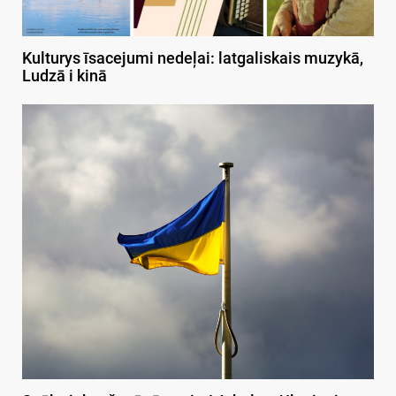
Kulturys īsacejumi nedeļai: latgaliskais muzykā,
Ludzā i kinā