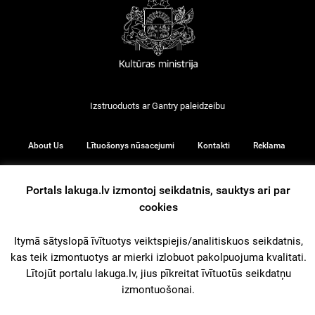
Izstruoduots ar
Gantry
paleidzeibu
About Us
Lītuošonys nūsacejumi
Kontakti
Reklama
Portals lakuga.lv izmontoj seikdatnis, sauktys ari par
cookies
© 2026
Itymā sātyslopā īvītuotys veiktspiejis/analitiskuos seikdatnis,
kas teik izmontuotys ar mierki izlobuot pakolpuojuma kvalitati.
iz augšu
Lītojūt portalu lakuga.lv, jius pīkreitat īvītuotūs seikdatņu
izmontuošonai.