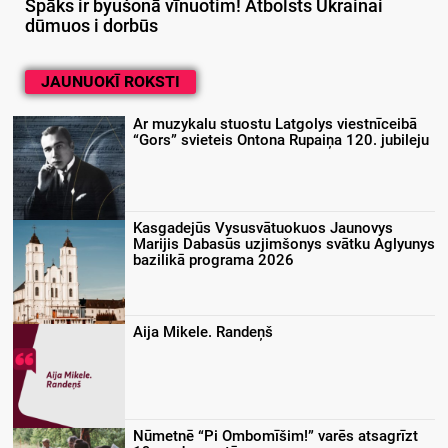
Spāks ir byušonā vīnuotim! Atbolsts Ukrainai
dūmuos i dorbūs
JAUNUOKĪ ROKSTI
Ar muzykalu stuostu Latgolys viestnīceibā
“Gors” svieteis Ontona Rupaiņa 120. jubileju
Kasgadejūs Vysusvātuokuos Jaunovys
Marijis Dabasūs uzjimšonys svātku Aglyunys
bazilikā programa 2026
Aija Mikele. Randeņš
Nūmetnē “Pi Ombomīšim!” varēs atsagrīzt