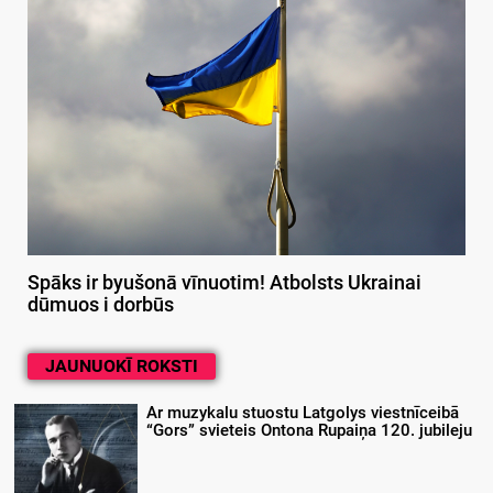
Spāks ir byušonā vīnuotim! Atbolsts Ukrainai
dūmuos i dorbūs
JAUNUOKĪ ROKSTI
Ar muzykalu stuostu Latgolys viestnīceibā
“Gors” svieteis Ontona Rupaiņa 120. jubileju