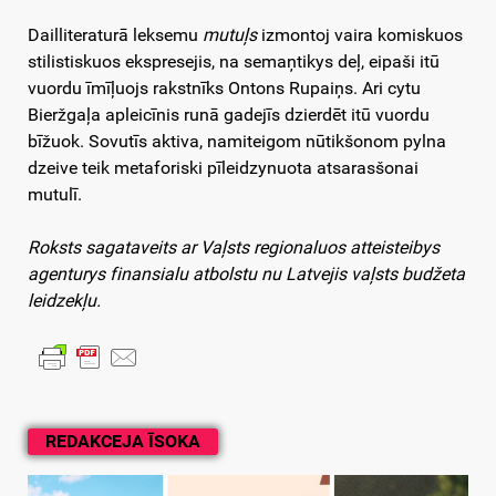
Dailliteraturā leksemu
mutuļs
izmontoj vaira komiskuos
stilistiskuos ekspresejis, na semaņtikys deļ, eipaši itū
vuordu īmīļuojs rakstnīks Ontons Rupaiņs. Ari cytu
Bieržgaļa apleicīnis runā gadejīs dzierdēt itū vuordu
bīžuok. Sovutīs aktiva, namiteigom nūtikšonom pylna
dzeive teik metaforiski pīleidzynuota atsarasšonai
mutulī.
Roksts sagataveits ar Vaļsts regionaluos atteisteibys
agenturys finansialu atbolstu nu Latvejis vaļsts budžeta
leidzekļu.
REDAKCEJA ĪSOKA