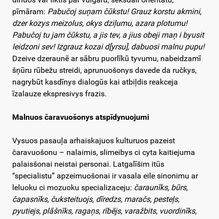
pīmāram:
Pabučoj suņam čūkstu! Grauz korstu akmini,
dzer kozys meizolus, okys dziļumu, azara plotumu!
Pabučoj tu jam čūkstu, a jis tev, a jius obeji maņ i byusit
leidzoni sev! Izgrauz kozai d[yrsu], dabuosi malnu pupu!
Dzeive dzeraunē ar sābru puorlīkū tyvumu, nabeidzamī
šņūru rūbežu streidi, aprunuošonys davede da ručkys,
nagrybūt kasdīnys dialogūs kai atbiļdis reakceja
īzalauze ekspresivys frazis.
Malnuos čaravuošonys atspīdynuojumi
Vysuos pasauļa arhaiskajuos kulturuos pazeist
čaravuošonu – nalaimis, slimeibys ci cyta kaitiejuma
palaisšonai neistai personai. Latgalīšim itūs
“specialistu” apzeimuošonai ir vasala eile sinonimu ar
leluoku ci mozuoku specializaceju:
čaraunīks, būrs,
čapasnīks, čuksteituojs, dīredzs, maračs, pesteļs,
pyutiejs, plāšnīks, ragaņs, rībējs, varažbits, vuordinīks,