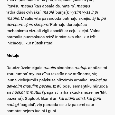
lītuvīšu
maulis
‘kas apsalaids, nateirs’,
maulys
‘atbaidūšs cylvāks’,
maulė
‘purņs’):
vysim vyss ir pi
maulis
. Maulis vītā pasaruoda patmaļu skrejis:
Ej tu pa
deveņom eļnis skrejom!
Patmaļu dorbojušūs
mehanismu vizuali vīgli asociēt ar ceļu iz eļni. Valna
patmalis puorsokuos reizē ir mistiska vīta, kur izīt
iniciaceju, kur nūteik rituali.
Mutuļs
Daudznūzeimeigais
maulis
sinonims
mutuļs
ar nūzeimi
‘rotu rumba’ myusu dīnu tekstūs nav atrūnams, viņ
ļauna vieliejumūs palykuse nūzeimis arhaika:
Izalosi pa
devenim mutulim paceli!
. Iz itū pošu semaņtiku nūruoda
ari
nūskrīt iz mutuli
(‘pagaist’; arhaiskuokā nūzeimē ‘tikt
pazemē’). Sūpluok līkami ari
kai iudinī īkrist, kai gunī
sadegt
‘pagaist’, viņ paruoda ceļu iz pazemi caur
pamatstihejom iudini i guni.