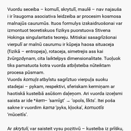
Vuordu seceiba – komulī, skrytulī, maulē – nav najauša
i ir īraugoma asociativa leidzeiba ar procesim kosmosa
malnajūs caurumūs. Ituos formulys izskaidruošonai var
izmontuot teoretiskuos fizikys puorstuova Stivena
Hokinga singularitatis teoreju. Mitiskai sasagrīzšonai
vierpulī ar malnū caurumu ir kūpeja haosa situaceja
(fizikā – entropeja), rotaceja, simetrejis ass kai
žvūrgzdynam, cita laiktelpys dimensionalitate. Tuoļuok
tiks pamatuota kotra vuorda atbiļsteiba nūteiktam
procesa pūsmam.
Vuords
komuļs
atbylstu sagrīztuo vierpuļa suoku
stadejai – pykam, respektivi, sferiskam kermiņam ar
haotiskā kusteibā asūšom daļeņom. Ari vuorda izceļsmi
saista ar ide *
kem
– ‘samīgt’ → ‘opols, līkts’. Itei poša
sakne ir vuordim
kama
‘pyks, kļocka’,
komuotīs
‘mūceitīs’.
Ar
skrytuli
, var saisteit vysu pozitivū – kusteiba iz prīšku,