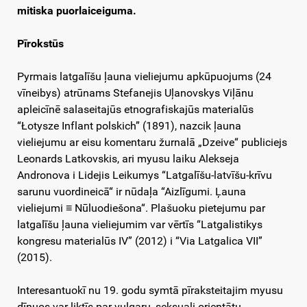
mitiska puorlaiceiguma.
Pīrokstūs
Pyrmais latgalīšu ļauna vieliejumu apkūpuojums (24
vīneibys) atrūnams Stefanejis Uļanovskys Viļānu
apleicīnē salaseitajūs etnografiskajūs materialūs
“Łotysze Inflant polskich” (1891), nazcik ļauna
vieliejumu ar eisu komentaru žurnalā „Dzeive“ publiciejs
Leonards Latkovskis, ari myusu laiku Alekseja
Andronova i Lidejis Leikumys “Latgalīšu-latvīšu-krīvu
sarunu vuordineicā“ ir nūdaļa “Aizlīgumi. Ļauna
vieliejumi ≡ Nūluodiešona“. Plašuoku pietejumu par
latgalīšu ļauna vieliejumim var vērtīs “Latgalistikys
kongresu materialūs IV” (2012) i “Via Latgalica VII”
(2015).
Interesantuokī nu 19. godu symtā pīraksteitajim myusu
dīnuos var liktīs par vulgaru, seksuali orientātu,