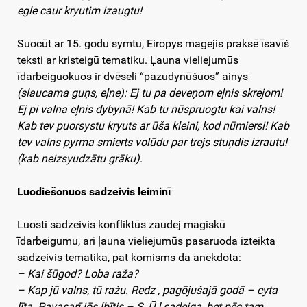
egle caur kryutim izaugtu!
Suocūt ar 15. godu symtu, Eiropys magejis praksē īsavīš
teksti ar kristeigū tematiku. Ļauna vieliejumūs
īdarbeiguokuos ir dvēseli “pazudynūšuos” ainys
(slaucama guņs, eļne): Ej tu pa deveņom eļnis skrejom!
Ej pi valna eļnis dybynā! Kab tu nūspruogtu kai valns!
Kab tev puorsystu kryuts ar ūša kleini, kod nūmiersi! Kab
tev valns pyrma smierts volūdu par trejs stuņdis izrautu!
(kab neizsyudzātu grāku)
.
Luodiešonuos sadzeivis leiminī
Luosti sadzeivis konfliktūs zaudej magiskū
īdarbeigumu, ari ļauna vieliejumūs pasaruoda izteikta
sadzeivis tematika, pat komisms da anekdota:
– Kai šūgod? Loba raža?
– Kap jū valns, tū ražu. Redz , pagōjušajā godā – cyta
līta. Pavasarī jōs [bītis – S. Ū.] sadeiga, bet pēc tam