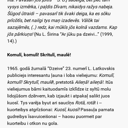
vysys izmērka, i paļdis Dīvam, nikaidys ražys nabeja.
Šūgod ūtraidi – pavasarī tik švaki deiga, ka es sōku
prīcōtīs, bet nailgi tys maņ izadevēs. Vālōk tai
sazajēmēs, (..) redz, kai mūkīs jōs kolnā vazdams. Kap
jōs pārkiuņs!
(Nu L. Širina “Ar jūku pa dzeivi…” (1999,
14).)
Komulī, komulī! Skritulī, maulē!
1965. godā žurnalā “Dzeive” 23. numerī L. Latkovskis
publiciejs interesantu ļauna i loba vieliejumu:
Komulī,
komulī! Skrytulī, maulē
!, pretstotā
Aileņā! aileņā!
. Itūs
vieliejumus bārni kaituodamīs izklīdze iz syltū molu
lidojūšom dzērvem, kab izjaukt i atpakaļ salikt juos
kuosī. Tys varēja byut ari saucīņs
Rotā, rotā
! i ‒
kuorteibys atgrīzšonai:
Kuosī, kuosī!
Pasauļa pamata
gudreibys īsavuiceišonai – haosu puormeit par
kuorteibu i otkon nu gola.