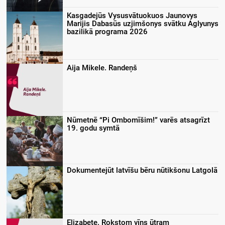
Kasgadejūs Vysusvātuokuos Jaunovys
Marijis Dabasūs uzjimšonys svātku Aglyunys
bazilikā programa 2026
Aija Mikele. Randeņš
Nūmetnē “Pi Ombomīšim!” varēs atsagrīzt
19. godu symtā
Dokumentejūt latvīšu bēru nūtikšonu Latgolā
Elizabete. Rokstom vīns ūtram