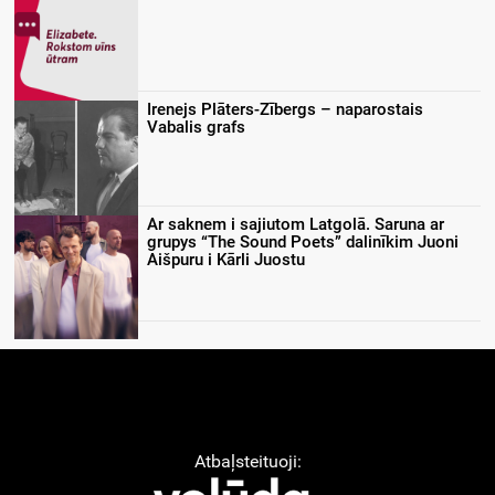
Irenejs Plāters-Zībergs – naparostais
Vabalis grafs
Ar saknem i sajiutom Latgolā. Saruna ar
grupys “The Sound Poets” dalinīkim Juoni
Aišpuru i Kārli Juostu
Atbaļsteituoji: