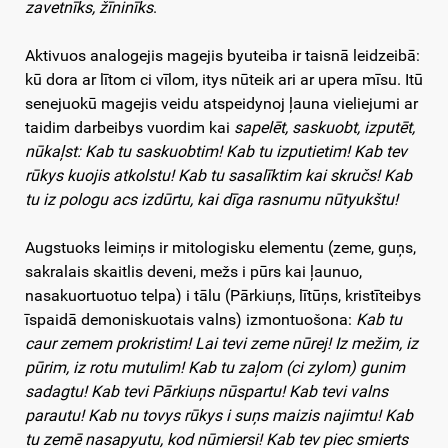
zavetnīks, žīninīks
.
Aktivuos analogejis magejis byuteiba ir taisnā leidzeibā:
kū dora ar lītom ci vīlom, itys nūteik ari ar upera mīsu. Itū
senejuokū magejis veidu atspeidynoj ļauna vieliejumi ar
taidim darbeibys vuordim kai
sapelēt, saskuobt, izputēt,
nūkaļst: Kab tu saskuobtim! Kab tu izputietim! Kab tev
rūkys kuojis atkolstu! Kab tu sasalīktim kai skručs! Kab
tu iz pologu acs izdūrtu, kai dīga rasnumu nūtyukštu!
Augstuoks leimiņs ir mitologisku elementu (zeme, guņs,
sakralais skaitlis deveni, mežs i pūrs kai ļaunuo,
nasakuortuotuo telpa) i tālu (Pārkiuņs, lītūņs, kristīteibys
īspaidā demoniskuotais valns) izmontuošona:
Kab tu
caur zemem prokristim! Lai tevi zeme nūrej! Iz mežim, iz
pūrim, iz rotu mutulim! Kab tu zaļom (ci zylom) gunim
sadagtu! Kab tevi Pārkiuņs nūspartu! Kab tevi valns
parautu! Kab nu tovys rūkys i suņs maizis najimtu! Kab
tu zemē nasapyutu, kod nūmiersi! Kab tev piec smierts