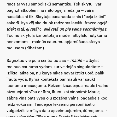
riņčs ar vysu simboliskū semaņtiku. Tok skrytuli var
pagrīzt atkuoleņ i nu mitologejis redzīņa ‒ vaira
nasalūbs ni tik. Skrytuļs pasaruoda eļnis i “ceļa iz tīni”
sakarā. Itys vēļ skaidruok radzams latvīšu frazeologejā:
triekt ratā, ej ratā!
ci
ellē ratā un pie velna vecmāmiņas
.
Tod nu skrytuļs izmontotajā modelī atbylstu nūtykumu
horizontam ‒ malnūs caurumu apjamūšuos sferys
radiusam (rūbežam).
Sagrīztuo vierpuļa centraluo ass ‒
maule
‒ atbylst
malnuo cauruma vydam, kur veidojās singularitate –
izlīkta laiktelpa, nu kurys nikas navar iztikt uorā, palīk
īrauts vydā. Itymā kontekstā par mauli var saukt
ļaunuma īmīsuojumu. Reizem izsaucīņūs maule i valns
aizstuojami vīnu ar ūtru, lītuoti kai sinonimi: Maule,
sābris vīns pats vysu olu izdzēre! Valns, pagaidiejs koč
leidz vokoram! Tendeņce leksemu personificēt ci
vulgarizēt iz mīsys daļu apzeimuojumim, dūmojams, ir
vuocu
das Maul
‘lūpa purņs’ īspaidā (saleidzynoj: