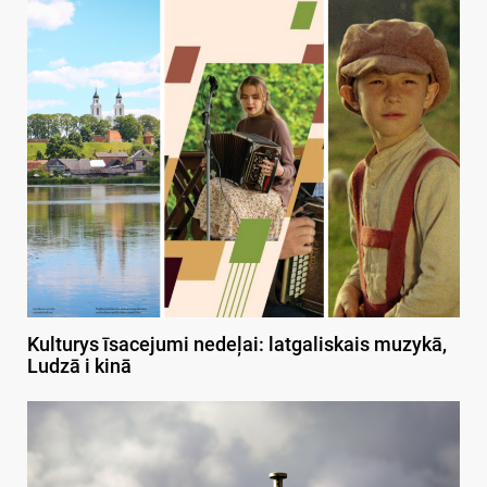
Kulturys īsacejumi nedeļai: latgaliskais muzykā,
Ludzā i kinā