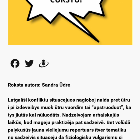
Facebook
Twitter
Draugiem
Roksta autors: Sandra Ūdre
Latgalīši konfliktu situacejuos nagloboj naida pret ūtru
i pi izdeveibys muok ūtru vuordim tai “apstruoduot”, ka
tys jiutās kai nūluodāts. Nadzeivojam arhaiskajūs
laikūs, kod mageju praktizēja pat sadzeivē. Bet volūdā
palykušūs ļauna vieliejumu repertuars ītver tematiku
nu sadzeivis situaceju da fiziologisku vulgarismu ci