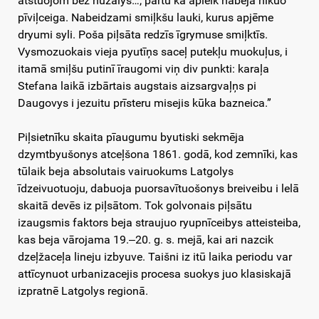
atstuojom bez nūžālys…, partū ka apleik nabeja nikuo
pīviļceiga. Nabeidzami smiļkšu lauki, kurus apjēme
dryumi syli. Poša piļsāta redzīs īgrymuse smiļktīs.
Vysmozuokais vieja pyutīņs saceļ putekļu muokuļus, i
itamā smiļšu putinī īraugomi viņ div punkti: karaļa
Stefana laikā izbārtais augstais aizsargvaļņs pi
Daugovys i jezuitu prīsteru misejis kūka bazneica.”
Piļsietnīku skaita pīaugumu byutiski sekmēja
dzymtbyušonys atceļšona 1861. godā, kod zemnīki, kas
tūlaik beja absolutais vairuokums Latgolys
īdzeivuotuoju, dabuoja puorsavītuošonys breiveibu i lelā
skaitā devēs iz piļsātom. Tok golvonais piļsātu
izaugsmis faktors beja straujuo ryupnīceibys atteisteiba,
kas beja vārojama 19.‒20. g. s. mejā, kai ari nazcik
dzeļžaceļa lineju izbyuve. Taišni iz itū laika periodu var
attīcynuot urbanizacejis procesa suokys juo klasiskajā
izpratnē Latgolys regionā.