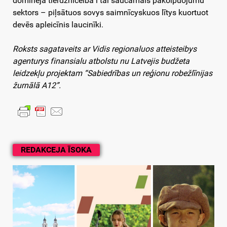
dominēja tierdznīceiba i tai saucamais pakolpuojumu
sektors – piļsātuos sovys saimnīcyskuos lītys kuortuot
devēs apleicīnis laucinīki.
Roksts sagataveits ar Vidis regionaluos atteisteibys
agenturys finansialu atbolstu nu Latvejis budžeta
leidzekļu projektam “Sabiedrības un reģionu robežlīnijas
žurnālā A12”.
REDAKCEJA ĪSOKA