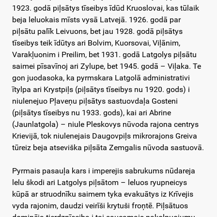
1923. godā piļsātys tīseibys īdūd Kruoslovai, kas tūlaik
beja leluokais mīsts vysā Latvejā. 1926. godā par
piļsātu palīk Leivuons, bet jau 1928. godā piļsātys
tīseibys teik īdūtys ari Bolvim, Kuorsovai, Viļānim,
Varakļuonim i Preilim, bet 1931. godā Latgolys piļsātu
saimei pīsavīnoj ari Zylupe, bet 1945. godā – Viļaka. Te
gon juodasoka, ka pyrmskara Latgolā administrativi
ītylpa ari Krystpiļs (piļsātys tīseibys nu 1920. gods) i
niulenejuo Pļaveņu piļsātys sastuovdaļa Gosteni
(piļsātys tīseibys nu 1933. gods), kai ari Abrine
(Jaunlatgola) – niule Pleskovys nūvoda rajona centrys
Krievijā, tok niulenejais Daugovpiļs mikrorajons Greiva
tūreiz beja atseviška piļsāta Zemgalis nūvoda sastuovā.
Pyrmais pasauļa kars i imperejis sabrukums nūdareja
lelu škodi ari Latgolys piļsātom – leluos ryupneicys
kūpā ar struodnīku saimem tyka evakuātys iz Krīvejis
vyda rajonim, daudzi veirīši krytuši froņtē. Piļsātuos