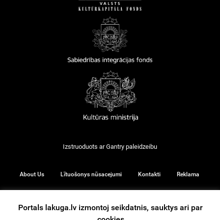
Izstruoduots ar
Gantry
paleidzeibu
About Us
Lītuošonys nūsacejumi
Kontakti
Reklama
Portals lakuga.lv izmontoj seikdatnis, sauktys ari par
cookies