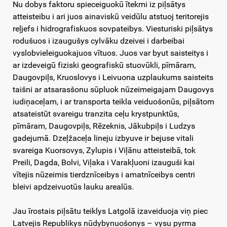
Nu dobys faktoru spieceiguokū ītekmi iz piļsātys
atteisteibu i ari juos ainaviskū veidūlu atstuoj teritorejis
reļjefs i hidrografiskuos sovpateibys. Viesturiski piļsātys
rodušuos i izaugušys cylvāku dzeivei i darbeibai
vyslobvieleiguokajuos vītuos. Juos var byut saisteitys i
ar izdeveigū fiziski geografiskū stuovūkli, pīmāram,
Daugovpiļs, Kruoslovys i Leivuona uzplaukums saisteits
taišni ar atsarasšonu sūpluok nūzeimeigajam Daugovys
iudiņaceļam, i ar transporta teikla veiduošonūs, piļsātom
atsateistūt svareigu tranzita ceļu krystpunktūs,
pīmāram, Daugovpiļs, Rēzeknis, Jākubpiļs i Ludzys
gadejumā. Dzeļžaceļa lineju izbyuve ir bejuse vitali
svareiga Kuorsovys, Zylupis i Viļānu atteisteibā, tok
Preili, Dagda, Bolvi, Viļaka i Varakļuoni izauguši kai
vītejis nūzeimis tierdznīceibys i amatnīceibys centri
bleivi apdzeivuotūs lauku arealūs.
Jau īrostais piļsātu teiklys Latgolā izaveiduoja viņ piec
Latvejis Republikys nūdybynuošonys – vysu pyrma