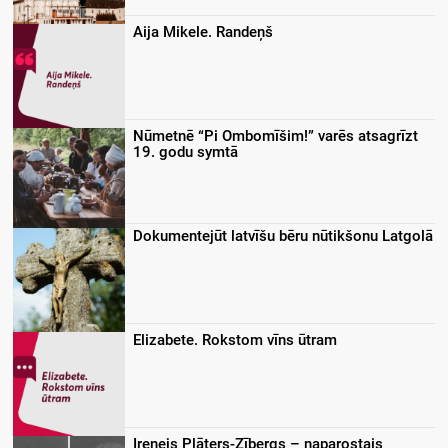
Aija Mikele. Randeņš
Nūmetnē “Pi Ombomīšim!” varēs atsagrīzt
19. godu symtā
Dokumentejūt latvīšu bēru nūtikšonu Latgolā
Elizabete. Rokstom vīns ūtram
Irenejs Plāters-Zībergs – naparostais