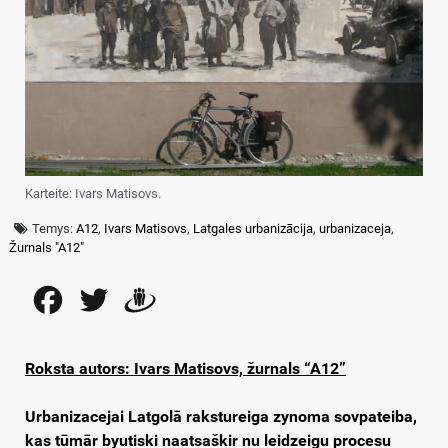
Karteite: Ivars Matisovs.
Temys:
A12
,
Ivars Matisovs
,
Latgales urbanizācija
,
urbanizaceja
,
Žurnals "A12"
Facebook
Twitter
Draugiem
Roksta autors: Ivars Matisovs, žurnals “A12”
Urbanizacejai Latgolā rakstureiga zynoma sovpateiba,
kas tūmār byutiski naatsaškir nu leidzeigu procesu