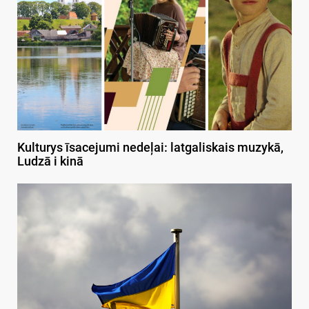
Kulturys īsacejumi nedeļai: latgaliskais muzykā,
Ludzā i kinā