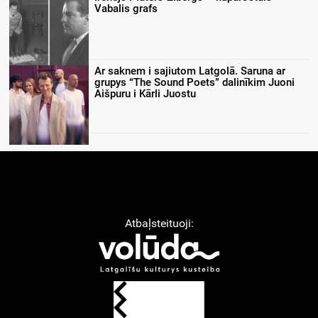
Vabalis grafs
Ar saknem i sajiutom Latgolā. Saruna ar
grupys “The Sound Poets” dalinīkim Juoni
Aišpuru i Kārli Juostu
Atbaļsteituoji: