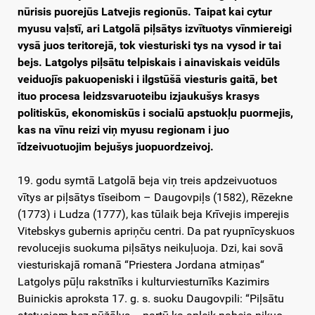
nūrisis puorejūs Latvejis regionūs. Taipat kai cytur
myusu vaļstī, ari Latgolā piļsātys izvītuotys vīnmiereigi
vysā juos teritorejā, tok viesturiski tys na vysod ir tai
bejs. Latgolys piļsātu telpiskais i ainaviskais veidūls
veiduojīs pakuopeniski i ilgstūšā viesturis gaitā, bet
ituo procesa leidzsvaruoteibu izjaukušys krasys
politiskūs, ekonomiskūs i socialū apstuokļu puormejis,
kas na vīnu reizi viņ myusu regionam i juo
īdzeivuotuojim bejušys juopuordzeivoj.
19. godu symtā Latgolā beja viņ treis apdzeivuotuos
vītys ar piļsātys tīseibom – Daugovpiļs (1582), Rēzekne
(1773) i Ludza (1777), kas tūlaik beja Krīvejis imperejis
Vitebskys gubernis apriņču centri. Da pat ryupnīcyskuos
revolucejis suokuma piļsātys neikuļuoja. Dzi, kai sovā
viesturiskajā romanā “Priestera Jordana atmiņas“
Latgolys pūļu rakstnīks i kulturviesturnīks Kazimirs
Buinickis aproksta 17. g. s. suoku Daugovpili: “Piļsātu