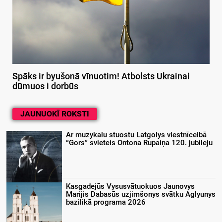
Spāks ir byušonā vīnuotim! Atbolsts Ukrainai
dūmuos i dorbūs
JAUNUOKĪ ROKSTI
Ar muzykalu stuostu Latgolys viestnīceibā
“Gors” svieteis Ontona Rupaiņa 120. jubileju
Kasgadejūs Vysusvātuokuos Jaunovys
Marijis Dabasūs uzjimšonys svātku Aglyunys
bazilikā programa 2026