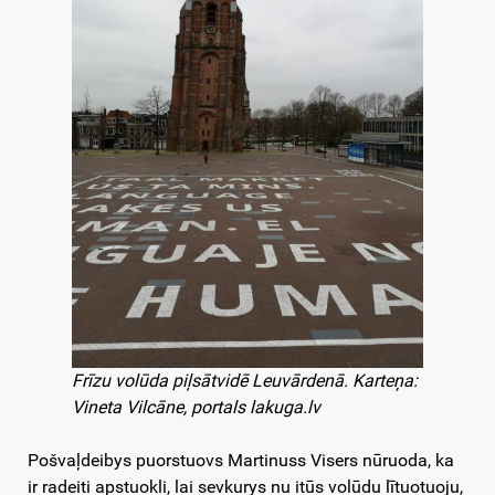
Frīzu volūda piļsātvidē Leuvārdenā. Karteņa:
Vineta Vilcāne, portals lakuga.lv
Pošvaļdeibys puorstuovs Martinuss Visers nūruoda, ka
ir radeiti apstuokli, lai sevkurys nu itūs volūdu lītuotuoju,