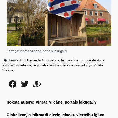
Karteņa: Vineta Vilcāne, portals lakuga.lv
Temys:
frīzi
,
Frīzlande
,
frīzu valoda
,
frīzu volūda
,
mozuoklītuotuos
volūdys
,
Nīderlande
,
reģionālās valodas
,
regionaluos volūdys
,
Vineta
Vilcāne
Facebook
Twitter
Draugiem
Roksta autore: Vineta Vilcāne, portals lakuga.lv
Globalizcejis laikmatā aizviņ leluoku vierteibu īgiust