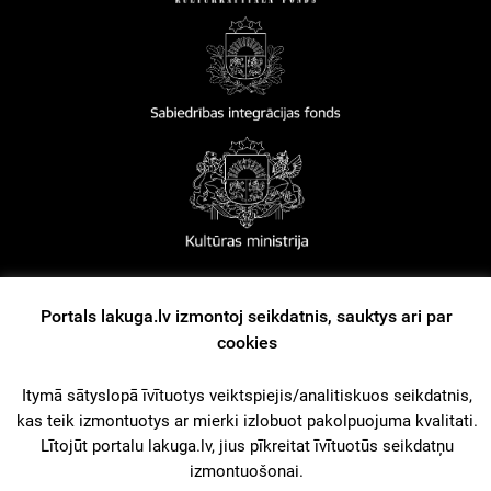
Izstruoduots ar
Gantry
paleidzeibu
Portals lakuga.lv izmontoj seikdatnis, sauktys ari par
cookies
About Us
Lītuošonys nūsacejumi
Kontakti
Reklama
Itymā sātyslopā īvītuotys veiktspiejis/analitiskuos seikdatnis,
kas teik izmontuotys ar mierki izlobuot pakolpuojuma kvalitati.
Lītojūt portalu lakuga.lv, jius pīkreitat īvītuotūs seikdatņu
izmontuošonai.
© 2026