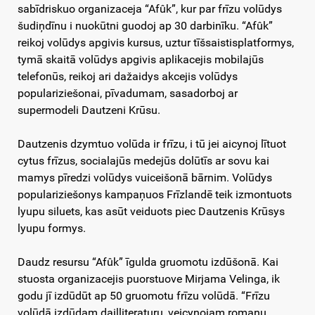
sabīdriskuo organizaceja “Afûk”, kur par frīzu volūdys
šudiņdīnu i nuokūtni guodoj ap 30 darbinīku. “Afûk”
reikoj volūdys apgivis kursus, uztur tīšsaistisplatformys,
tymā skaitā volūdys apgivis aplikacejis mobilajūs
telefonūs, reikoj ari dažaidys akcejis volūdys
populariziešonai, pīvadumam, sasadorboj ar
supermodeli Dautzeni Krūsu.
Dautzenis dzymtuo volūda ir frīzu, i tū jei aicynoj lītuot
cytus frīzus, socialajūs medejūs dolūtīs ar sovu kai
mamys pīredzi volūdys vuiceišonā bārnim. Volūdys
populariziešonys kampaņuos Frīzlandē teik izmontuots
lyupu siluets, kas asūt veiduots piec Dautzenis Krūsys
lyupu formys.
Daudz resursu “Afûk” īgulda gruomotu izdūšonā. Kai
stuosta organizacejis puorstuove Mirjama Velinga, ik
godu jī izdūdūt ap 50 gruomotu frīzu volūdā. “Frīzu
volūdā izdūdam dailliteraturu, veicynojam romanu