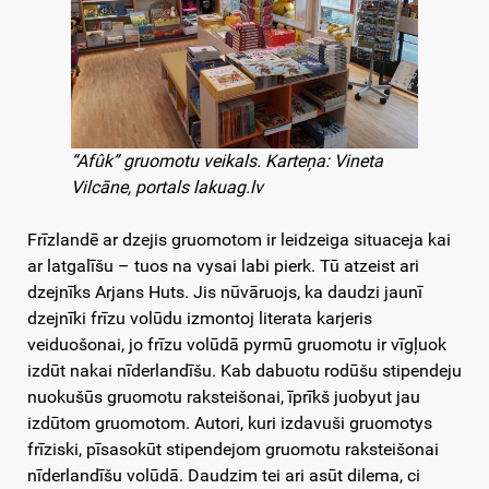
“Afûk” gruomotu veikals. Karteņa: Vineta
Vilcāne, portals lakuag.lv
Frīzlandē ar dzejis gruomotom ir leidzeiga situaceja kai
ar latgalīšu – tuos na vysai labi pierk. Tū atzeist ari
dzejnīks Arjans Huts. Jis nūvāruojs, ka daudzi jaunī
dzejnīki frīzu volūdu izmontoj literata karjeris
veiduošonai, jo frīzu volūdā pyrmū gruomotu ir vīgļuok
izdūt nakai nīderlandīšu. Kab dabuotu rodūšu stipendeju
nuokušūs gruomotu raksteišonai, īprīkš juobyut jau
izdūtom gruomotom. Autori, kuri izdavuši gruomotys
frīziski, pīsasokūt stipendejom gruomotu raksteišonai
nīderlandīšu volūdā. Daudzim tei ari asūt dilema, ci