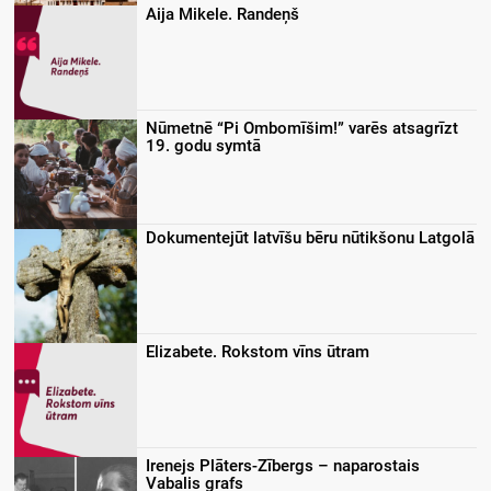
Aija Mikele. Randeņš
Nūmetnē “Pi Ombomīšim!” varēs atsagrīzt
19. godu symtā
Dokumentejūt latvīšu bēru nūtikšonu Latgolā
Elizabete. Rokstom vīns ūtram
Irenejs Plāters-Zībergs – naparostais
Vabalis grafs