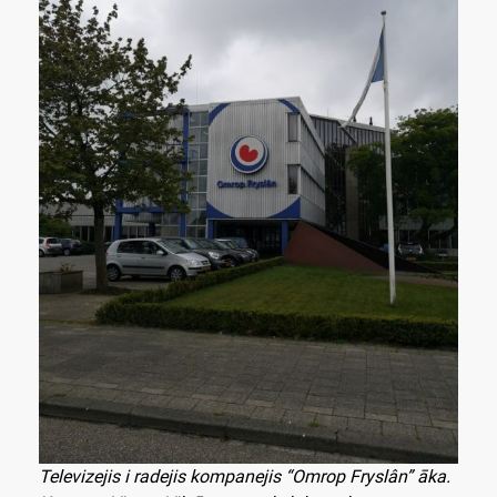
Televizejis i radejis kompanejis “Omrop Fryslân” āka.