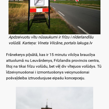
Apdzeivuotu vītu nūsaukumi ir frīzu i nīderlandīšu
volūdā. Karteņa: Vineta Vilcāne, portals lakuga.lv
Frānekerys piļsātā, kas ir 15 minutu vilcīņa braucīņa
attuolumā nu Leuvārdenys, Frīzlandis provincis centra,
lītoj na tikai frīzu volūdu, bet vēļ div vītejuos volūdys. Tū
īdzeivynuošonai i izmontuošonys veicynuošonai
pošvaļdeiba iztruoduojuse eipašu koncepceju.