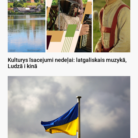
Kulturys īsacejumi nedeļai: latgaliskais muzykā,
Ludzā i kinā