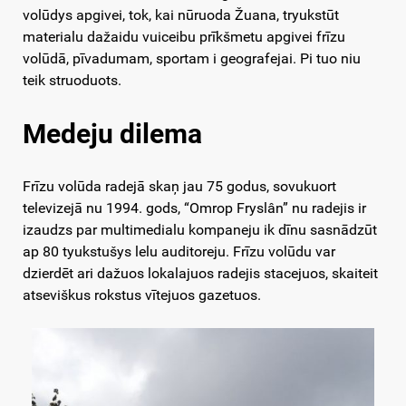
volūdys apgivei, tok, kai nūruoda Žuana, tryukstūt
materialu dažaidu vuiceibu prīkšmetu apgivei frīzu
volūdā, pīvadumam, sportam i geografejai. Pi tuo niu
teik struoduots.
Medeju dilema
Frīzu volūda radejā skaņ jau 75 godus, sovukuort
televizejā nu 1994. gods, “Omrop Fryslân” nu radejis ir
izaudzs par multimedialu kompaneju ik dīnu sasnādzūt
ap 80 tyukstušys lelu auditoreju. Frīzu volūdu var
dzierdēt ari dažuos lokalajuos radejis stacejuos, skaiteit
atseviškus rokstus vītejuos gazetuos.