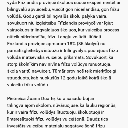
vydā Frīzlandis proviņcē školuos suoce eksperimentēt ar
bilingvalū apvuiceibu, vuicūt gon nīderlandīšu, gon frīzu
volūdā. Godu gaitā bilingvalūs školu palyka vaira,
sovukuort niu izgleiteibu Frīzlandis proviņcē var īgiut
vairuokuos trilingvalajuos školuos, kur vuiceibu process
nūteik nīderlandīšu, frīzu i angļu volūdā. Itūšaļt
Frīzlandis proviņcē apmāram 18% (85 školys) nu
pamatizgleiteibys īstuožu ir trilingvalys, puorejuos frīzu
volūda ir atsevišks vuiceibu prīkšmats. Sovukuort, ka
storp školnīkim nav nivīna frīzu volūdys runuotuoja,
škola var tū navuiceit. Tūmār provincē teik mierķtīceigi
struoduots, kab nuokušūs 12 godu laikā kotrā školā
vuiceitu frīzu volūdu.
Pietneica Žuana Duarte, kura sasadorboj ar
trilingvalajom školom, nūvāruojuse, ka lauku regionūs,
kur ir vaira frīzu volūdys lītuotuoju, školuotuoji ir
īinteresātuoki frīzu volūdys vuiceišonā. Daudz tics
investāts vuiceibu materialu sagataveišonā frīzu