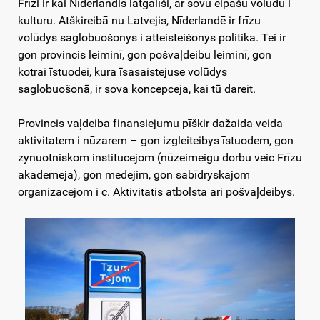
Frīzi ir kai Nīderlandis latgalīši, ar sovu eipašū volūdu i
kulturu. Atškireibā nu Latvejis, Nīderlandē ir frīzu
volūdys saglobuošonys i atteisteišonys politika. Tei ir
gon provincis leiminī, gon pošvaļdeibu leiminī, gon
kotrai īstuodei, kura īsasaistejuse volūdys
saglobuošonā, ir sova koncepceja, kai tū dareit.
Provincis vaļdeiba finansiejumu pīškir dažaida veida
aktivitatem i nūzarem – gon izgleiteibys īstuodem, gon
zynuotniskom institucejom (nūzeimeigu dorbu veic Frīzu
akademeja), gon medejim, gon sabīdryskajom
organizacejom i c. Aktivitatis atbolsta ari pošvaļdeibys.