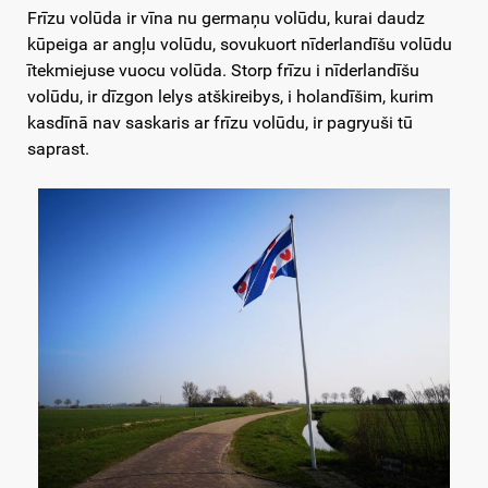
Frīzu volūda ir vīna nu germaņu volūdu, kurai daudz
kūpeiga ar angļu volūdu, sovukuort nīderlandīšu volūdu
ītekmiejuse vuocu volūda. Storp frīzu i nīderlandīšu
volūdu, ir dīzgon lelys atškireibys, i holandīšim, kurim
kasdīnā nav saskaris ar frīzu volūdu, ir pagryuši tū
saprast.