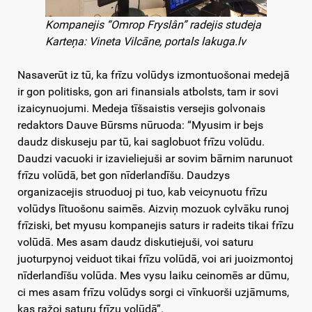
Kompanejis “Omrop Fryslân” radejis studeja
Karteņa: Vineta Vilcāne, portals lakuga.lv
Nasaverūt iz tū, ka frīzu volūdys izmontuošonai medejā
ir gon politisks, gon ari finansials atbolsts, tam ir sovi
izaicynuojumi. Medeja tīšsaistis versejis golvonais
redaktors Dauve Būrsms nūruoda: “Myusim ir bejs
daudz diskuseju par tū, kai saglobuot frīzu volūdu.
Daudzi vacuoki ir izavieliejuši ar sovim bārnim narunuot
frīzu volūdā, bet gon nīderlandīšu. Daudzys
organizacejis struoduoj pi tuo, kab veicynuotu frīzu
volūdys lītuošonu saimēs. Aizviņ mozuok cylvāku runoj
frīziski, bet myusu kompanejis saturs ir radeits tikai frīzu
volūdā. Mes asam daudz diskutiejuši, voi saturu
juoturpynoj veiduot tikai frīzu volūdā, voi ari juoizmontoj
nīderlandīšu volūda. Mes vysu laiku ceinomēs ar dūmu,
ci mes asam frīzu volūdys sorgi ci vīnkuorši uzjāmums,
kas ražoj saturu frīzu volūdā”.