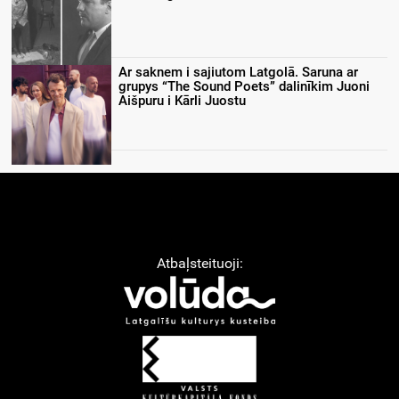
Ar saknem i sajiutom Latgolā. Saruna ar
grupys “The Sound Poets” dalinīkim Juoni
Aišpuru i Kārli Juostu
Atbaļsteituoji: