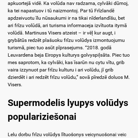
apkuortejā vidē. Ka volūda nav radzama, cylvāki dūmoj,
ka tei napastuov i tū naizmontoj. Par tū Frīzlandē
apdzeivuotu īlu nūsaukumi ir na tikai nīderlandīšu, bet
ari frīzu volūdā, ari turisma informaceja izvītuota itymā
volūdā. Martinuss Visers atzeist – ir vēļ kur augt, i
grybātūs redzēt plašuoku frīzu volūdys izmontuojumu
turismā, piec tuo asūt pīprasejums. “2018. godā
Leuvardena beja Eiropys kulturys golvyspiļsāta. Piec tuo
mes saprotom, ka cylvāki, kas īsarūn nu cytu vītu, grib
vaira izzynuot par frīzu kulturu i ari volūdu, jī grib
dzierdēt i ari redzēt frīzu volūdu,” sovā pīredzē doluos M.
Visers.
Supermodelis lyupys volūdys
populariziešonai
Lelu dorbu frīzu volūdys lītuošonys veicynuošonai veic