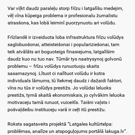
Var viļkt daudz paraleļu storp frīzu i latgalīšu medejim,
vēļ vīna kūpeiga problema ir profesionalu žurnalistu
atrasšona, kas lobā leiminī puorzynuotu ari volūdu.
Frīzlandē ir izveiduota loba infrastruktura frīzu volūdys
saglobuošonai, atteisteišonai i populariziešonai, tam
teik atvālāts ari boguoteigs finasiejums, latgalīšim
daudz kuo nu tuo nav. Tūmār tys naatrysynoj golvonū
problemu – frīzu volūdys runuotuoju skaits
sasamazynoj. Lītuot ci nalītuot volūdu ir kotra
individuals lāmums, tū ītekmej daudz i dažaidi faktori,
vīns nu tūs ir volūdys prestižs. Jo volūdai leluoks
prestižs, tymā skaitā ekonomiskais, jo cylvākim leluoka
motivaceju tamā runuot, vuiceitīs. Taišni vaļsts i
pošvaļdeibu instituceju varā ir ceļt itū prestižu.
Roksts sagataveits projektā “Latgales kultūrtelpa:
problēmas, analīze un atspoguļojums portālā lakuga.lv”.