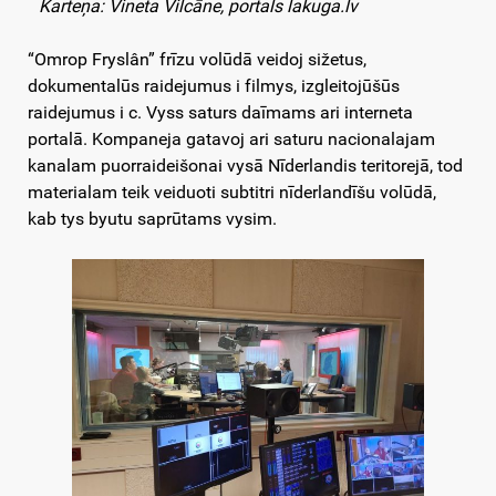
Karteņa: Vineta Vilcāne, portals lakuga.lv
“Omrop Fryslân” frīzu volūdā veidoj sižetus,
dokumentalūs raidejumus i filmys, izgleitojūšūs
raidejumus i c. Vyss saturs daīmams ari interneta
portalā. Kompaneja gatavoj ari saturu nacionalajam
kanalam puorraideišonai vysā Nīderlandis teritorejā, tod
materialam teik veiduoti subtitri nīderlandīšu volūdā,
kab tys byutu saprūtams vysim.