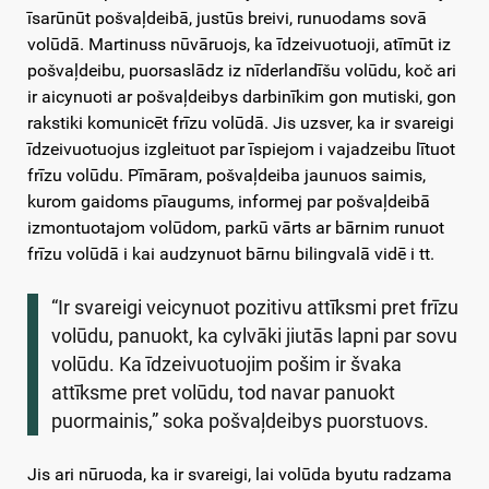
īsarūnūt pošvaļdeibā, justūs breivi, runuodams sovā
volūdā. Martinuss nūvāruojs, ka īdzeivuotuoji, atīmūt iz
pošvaļdeibu, puorsaslādz iz nīderlandīšu volūdu, koč ari
ir aicynuoti ar pošvaļdeibys darbinīkim gon mutiski, gon
rakstiki komunicēt frīzu volūdā. Jis uzsver, ka ir svareigi
īdzeivuotuojus izgleituot par īspiejom i vajadzeibu lītuot
frīzu volūdu. Pīmāram, pošvaļdeiba jaunuos saimis,
kurom gaidoms pīaugums, informej par pošvaļdeibā
izmontuotajom volūdom, parkū vārts ar bārnim runuot
frīzu volūdā i kai audzynuot bārnu bilingvalā vidē i tt.
“Ir svareigi veicynuot pozitivu attīksmi pret frīzu
volūdu, panuokt, ka cylvāki jiutās lapni par sovu
volūdu. Ka īdzeivuotuojim pošim ir švaka
attīksme pret volūdu, tod navar panuokt
puormainis,” soka pošvaļdeibys puorstuovs.
Jis ari nūruoda, ka ir svareigi, lai volūda byutu radzama