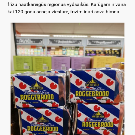
frīzu naatkareigūs regionus vydsaikūs. Karūgam ir vaira
kai 120 godu seneja viesture, frīzim ir ari sova himna.