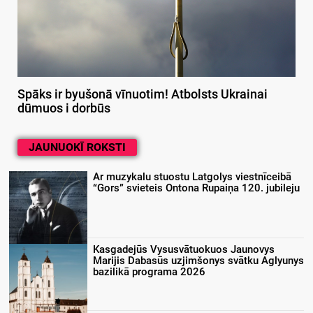
Spāks ir byušonā vīnuotim! Atbolsts Ukrainai
dūmuos i dorbūs
JAUNUOKĪ ROKSTI
Ar muzykalu stuostu Latgolys viestnīceibā
“Gors” svieteis Ontona Rupaiņa 120. jubileju
Kasgadejūs Vysusvātuokuos Jaunovys
Marijis Dabasūs uzjimšonys svātku Aglyunys
bazilikā programa 2026