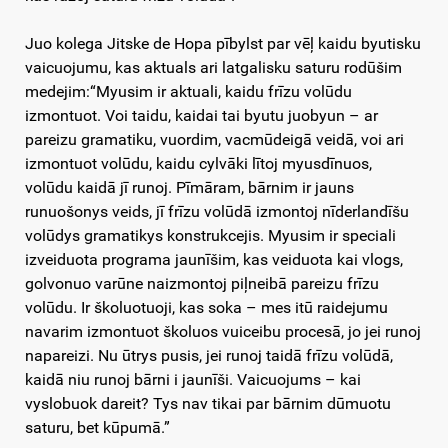
Juo kolega Jitske de Hopa pībylst par vēļ kaidu byutisku
vaicuojumu, kas aktuals ari latgalisku saturu rodūšim
medejim:“Myusim ir aktuali, kaidu frīzu volūdu
izmontuot. Voi taidu, kaidai tai byutu juobyun – ar
pareizu gramatiku, vuordim, vacmūdeigā veidā, voi ari
izmontuot volūdu, kaidu cylvāki lītoj myusdīnuos,
volūdu kaidā jī runoj. Pīmāram, bārnim ir jauns
runuošonys veids, jī frīzu volūdā izmontoj nīderlandīšu
volūdys gramatikys konstrukcejis. Myusim ir speciali
izveiduota programa jaunīšim, kas veiduota kai vlogs,
golvonuo varūne naizmontoj piļneibā pareizu frīzu
volūdu. Ir školuotuoji, kas soka – mes itū raidejumu
navarim izmontuot školuos vuiceibu procesā, jo jei runoj
napareizi. Nu ūtrys pusis, jei runoj taidā frīzu volūdā,
kaidā niu runoj bārni i jaunīši. Vaicuojums – kai
vyslobuok dareit? Tys nav tikai par bārnim dūmuotu
saturu, bet kūpumā.”