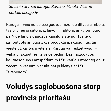
Suveniri ar frīzu karūgu. Karteņa: Vineta Vilcāne,
portals lakuga.lv
Karūgs ir vīns nu spieceiguokūs frīzu identitatis simbolu,
tys plivinej pi sātom, iz laivom i jahtom, ar kurom buroj
pa Nīderlandis daudzūs kanalu sistemu. Tys teik
izmontuots ari puortykys produktu īpakuojumūs, tai
viestejūt, ka itys ir vītejais. Karūgu var redzēt vysur –
veikalu izkuortnēs, iz velosipedim, bez mozuokuos
kautriešonuos i aizsprīdumim frīzi karūgu izmontoj ari iz
zečem, bikšturim, var tikt pat pi kleitys ar frīzu
“sirsneņom”.
Volūdys saglobuošona storp
provincis prioritašu