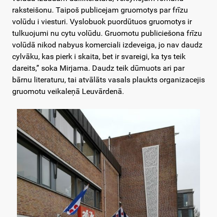
raksteišonu. Taipoš publicejam gruomotys par frīzu
volūdu i viesturi. Vyslobuok puordūtuos gruomotys ir
tulkuojumi nu cytu volūdu. Gruomotu publiciešona frīzu
volūdā nikod nabyus komerciali izdeveiga, jo nav daudz
cylvāku, kas pierk i skaita, bet ir svareigi, ka tys teik
dareits,” soka Mirjama. Daudz teik dūmuots ari par
bārnu literaturu, tai atvālāts vasals plaukts organizacejis
gruomotu veikaleņā Leuvārdenā.