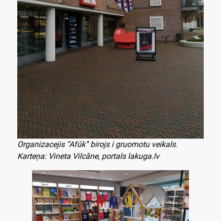
Organizacejis “Afûk” birojs i gruomotu veikals.
Karteņa: Vineta Vilcāne, portals lakuga.lv