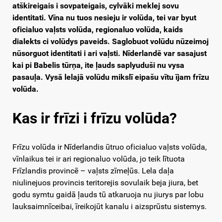
atškireigais i sovpateigais, cylvāki meklej sovu
identitati. Vīna nu tuos nesieju ir volūda, tei var byut
oficialuo vaļsts volūda, regionaluo volūda, kaids
dialekts ci volūdys paveids. Saglobuot volūdu nūzeimoj
nūsorguot identitati i ari vaļsti. Nīderlandē var sasajust
kai pi Babelis tūrņa, ite ļauds saplyuduši nu vysa
pasauļa. Vysā lelajā volūdu mikslī eipašu vītu ījam frīzu
volūda.
Kas ir frīzi i frīzu volūda?
Frīzu volūda ir Nīderlandis ūtruo oficialuo vaļsts volūda,
vīnlaikus tei ir ari regionaluo volūda, jo teik lītuota
Frīzlandis provincē – vaļsts zīmeļūs. Lela daļa
niulinejuos provincis teritorejis sovulaik beja jiura, bet
godu symtu gaidā ļauds tū atkaruoja nu jiurys par lobu
lauksaimnīceibai, īreikojūt kanalu i aizsprūstu sistemys.