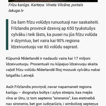
Frīzu karūgs. Karteņa: Vineta Vilcāne, portals
lakuga.lv
Da šam frīzu volūdys runuotuoji nav saskaiteiti.
Frīzlandis provincē dzeivoj ap 650 tyukstušys
cylvāku i teik lāsts, ka pusei nu jūs frīzu volūda
ir dzymtuo, bet vaira kai 90% regiona
īdzeivuotuoju var itū volūdu saprast.
Kūpumā Nīderlandē ir nadaudz vaira kai 17 miljoni
īdzeivuotuoju. Procentuali nu kūpejuo īdzeivuoju skaita
vaļstī frīzu volūdu Nīderlandē lītoj mozuok cylvāku nakai
latgalīšu Latvejā.
Asūt Frīzlandis proviņcē, navar napamaneit regiona
karūgu – diognalys boltys i zylys streipis, kas mejās
vīna ar ūtru, iz tom septenis “sirsnenis”, kas eistineibā
nav sirsnenis, bet gon iudiņarūzis, i simbolizej septeņus