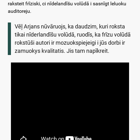
raksteit frīziski, ci nīdelandīšu volūdā i sasnīgt leluoku
auditoreju.
Vēļ Arjans nūvāruojs, ka daudzim, kuri roksta
tikai nīderlandīšu volūdā, ruodīs, ka frīzu volūdā
rokstūši autori ir mozuokspiejeigi i jūs dorbi ir
zamuokys kvalitatis. Jis tam napīkreit.