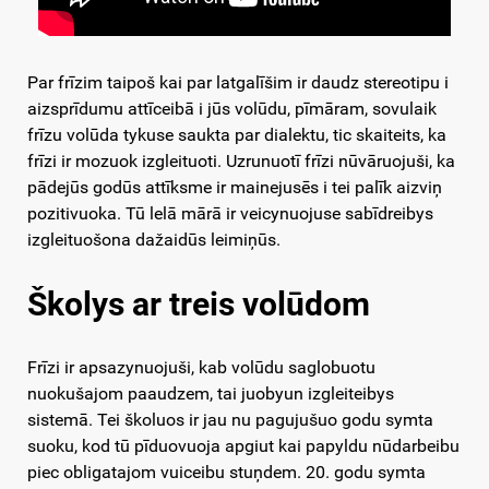
Par frīzim taipoš kai par latgalīšim ir daudz stereotipu i
aizsprīdumu attīceibā i jūs volūdu, pīmāram, sovulaik
frīzu volūda tykuse saukta par dialektu, tic skaiteits, ka
frīzi ir mozuok izgleituoti. Uzrunuotī frīzi nūvāruojuši, ka
pādejūs godūs attīksme ir mainejusēs i tei palīk aizviņ
pozitivuoka. Tū lelā mārā ir veicynuojuse sabīdreibys
izgleituošona dažaidūs leimiņūs.
Školys ar treis volūdom
Frīzi ir apsazynuojuši, kab volūdu saglobuotu
nuokušajom paaudzem, tai juobyun izgleiteibys
sistemā. Tei školuos ir jau nu pagujušuo godu symta
suoku, kod tū pīduovuoja apgiut kai papyldu nūdarbeibu
piec obligatajom vuiceibu stuņdem. 20. godu symta