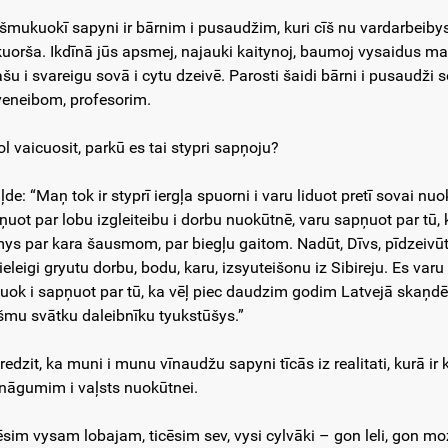
šmukuokī sapyni ir bārnim i pusaudžim, kuri cīš nu vardarbeibys 
kuorša. Ikdīnā jūs apsmej, najauki kaitynoj, baumoj vysaidus malu
ašu i svareigu sovā i cytu dzeivē. Parosti šaidi bārni i pusaudži 
veneibom, profesorim.
ol vaicuosit, parkū es tai stypri sapņoju?
ļde: “Maņ tok ir styprī iergļa spuorni i varu liduot pretī sovai n
ņuot par lobu izgleiteibu i dorbu nuokūtnē, varu sapņuot par tū, 
ys par kara šausmom, par biegļu gaitom. Nadūt, Dīvs, pīdzeivūt 
ieleigi gryutu dorbu, bodu, karu, izsyuteišonu iz Sibireju. Es varu
ļuok i sapņuot par tū, ka vēļ piec daudzim godim Latvejā skaņdēs
šmu svātku daleibnīku tyukstūšys.”
 redzit, ka muni i munu vīnaudžu sapyni tīcās iz realitati, kurā i
nāgumim i vaļsts nuokūtnei.
ēsim vysam lobajam, ticēsim sev, vysi cylvāki – gon leli, gon mo