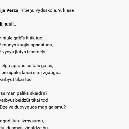
tija Verza
, Rībeņu vydsškola, 9. klase
i, tuoli..
niule gribīs īt tik tuoli,
č munys kuojis apsastuos,
č vysys jiutys izasmeļs…
 elpu apraus soltais gaiss,
 bezspāks lānai sirdi žņaugs…
varbyut tikai tod
vyss maņ paliks skaidr’s?
varbyut beidzūt tikai tod
 Dzeive duovynuos maņ gaismu?
tagad jiutu izmysumu,
du, dusmys, vīnaļdzeibu.