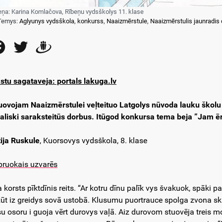
eņa: Karina Komlačova, Rībeņu vydsškolys 11. klase
Temys:
Aglyunys vydsškola
,
konkurss
,
Naaizmērstule
,
Naaizmērstulis jaunradis
Facebook
Twitter
Draugiem
stu sagataveja: portals lakuga.lv
uovojam Naaizmērstulei veļteituo Latgolys nūvoda lauku školu
galiski saraksteitūs dorbus. Itūgod konkursa tema beja ”Jam ē
tija Ruskule
, Kuorsovys vydsškola, 8. klase
pruokais uzvarēs
a korsts pīktdīnis reits. “Ar kotru dīnu palīk vys švakuok, sp
žūt iz greidys sovā ustobā. Klusumu puortrauce spolga zvona sk
su osoru i guoja vērt durovys vaļā. Aiz durovom stuovēja treis moz