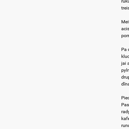
rūk
tre
Mei
aci
por
Pa 
klu
jai
pyl
dru
dīn
Pie
Pas
rad
kaf
run