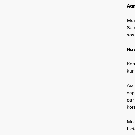
Agn
Mun
Saļ
sov
Nu 
Kas
kur 
Aizl
sap
par
kor
Mes
tik