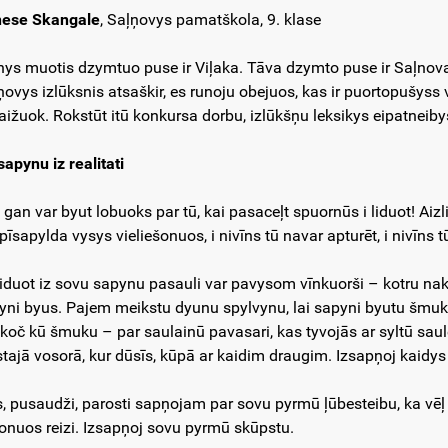
ese Skangale
, Saļņovys pamatškola, 9. klase
ys muotis dzymtuo puse ir Viļaka. Tāva dzymto puse ir Saļnova, 
ņovys izlūksnis atsaškir, es runoju obejuos, kas ir puortopušyss
aižuok. Rokstūt itū konkursa dorbu, izlūkšņu leksikys eipatneib
sapynu iz realitati
 gan var byut lobuoks par tū, kai pasaceļt spuornūs i liduot! Aizl
pīsapylda vysys vieliešonuos, i nivīns tū navar apturēt, i nivīns tū
iduot iz sovu sapynu pasauli var pavysom vīnkuorši – kotru nakti e
yni byus. Pajem meikstu dyunu spylvynu, lai sapyni byutu šmuku
 koč kū šmuku – par saulainū pavasari, kas tyvojās ar syltū saule
stajā vosorā, kur dūsīs, kūpā ar kaidim draugim. Izsapņoj kaidys si
, pusaudži, parosti sapņojam par sovu pyrmū ļūbesteibu, ka vē
šonuos reizi. Izsapņoj sovu pyrmū skūpstu.