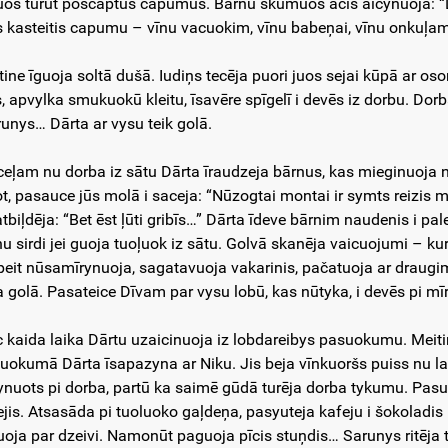
uos turūt pošcaptus capumus. Bārnu skumuos acis aicynuoja: “Ly
is kasteitis capumu – vīnu vacuokim, vīnu babeņai, vīnu onkuļam
tine īguoja soltā dušā. Iudiņs tecēja puori juos sejai kūpā ar o
s, apvylka smukuokū kleitu, īsavēre spīgelī i devēs iz dorbu. Dor
runys… Dārta ar vysu teik golā.
ceļam nu dorba iz sātu Dārta īraudzeja bārnus, kas mieginuoja nū
ot, pasauce jūs molā i saceja: “Nūzogtai montai ir symts reizis m
 atbiļdēja: “Bet ēst ļūti gribīs…” Dārta īdeve bārnim naudenis i p
nu sirdi jei guoja tuoļuok iz sātu. Golvā skanēja vaicuojumi – kur
peit nūsamīrynuoja, sagatavuoja vakarinis, pačatuoja ar draugim
a golā. Pasateice Dīvam par vysu lobū, kas nūtyka, i devēs pi mī
c kaida laika Dārtu uzaicinuoja iz lobdareibys pasuokumu. Meiti
uokumā Dārta īsapazyna ar Niku. Jis beja vīnkuoršs puiss nu lau
ynuots pi dorba, partū ka saimē gūdā turēja dorba tykumu. Pasu
ejis. Atsasāda pi tuoluoko gaļdeņa, pasyuteja kafeju i šokoladis 
uoja par dzeivi. Namonūt paguoja pīcis stuņdis… Sarunys ritēja ti