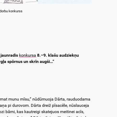
 dorbu konkurss
 jaunradis
konkursa
8.–9. klašu audziekņu
rgļa spōrnus un skrīn augši…”
āki pamat munu mīsu,” nūdūmuoja Dārta, rauduodama
aņa pi durovom. Dārta dreiž pīsacēle, nūslauceja
i bārni, kas kautreigi skatejuos meitinei acīs,