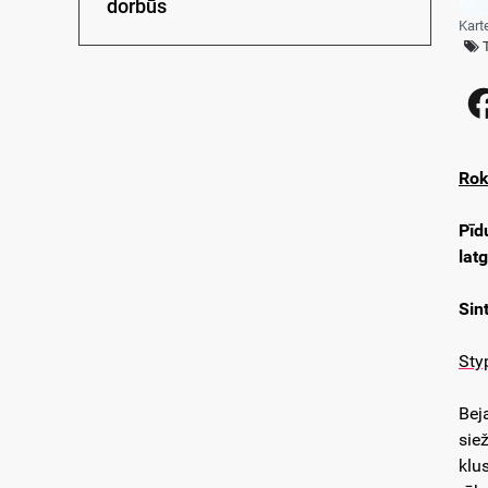
dorbūs
Kart
Rok
Pīd
lat
Sin
Sty
Bej
sie
klu