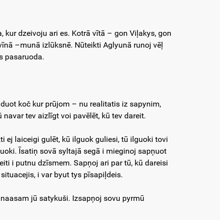
kur dzeivoju ari es. Kotrā vītā – gon Viļakys, gon
 vīnā –munā izlūksnē. Nūteikti Aglyunā runoj vēļ
ys pasaruoda.
iduot koč kur prūjom – nu realitatis iz sapynim,
 navar tev aizlīgt voi pavēlēt, kū tev dareit.
j laiceigi gulēt, kū ilguok guliesi, tū ilguoki tovi
oki. Īsatiņ sovā syltajā segā i mieginoj sapņuot
iti i putnu dzīsmem. Sapņoj ari par tū, kū dareisi
tuacejis, i var byut tys pīsapiļdeis.
ļ naasam jū satykuši. Izsapņoj sovu pyrmū