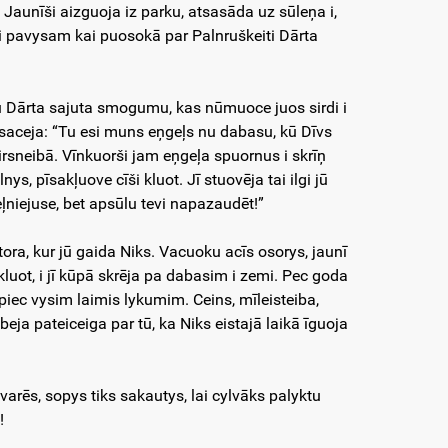
 Jaunīši aizguoja iz parku, atsasāda uz sūleņa i,
i pavysam kai puosokā par Palnruškeiti Dārta
nu Dārta sajuta smogumu, kas nūmuoce juos sirdi i
 saceja: “Tu esi muns eņgeļs nu dabasu, kū Dīvs
 sirsneibā. Vīnkuorši jam eņgeļa spuornus i skrīņ
ys, pīsakļuove cīši kluot. Jī stuovēja tai ilgi jū
ļniejuse, bet apsūlu tevi napazaudēt!”
oltora, kur jū gaida Niks. Vacuoku acīs osorys, jaunī
kluot, i jī kūpā skrēja pa dabasim i zemi. Pec goda
piec vysim laimis lykumim. Ceins, mīleisteiba,
 beja pateiceiga par tū, ka Niks eistajā laikā īguoja
arēs, sopys tiks sakautys, lai cylvāks palyktu
!