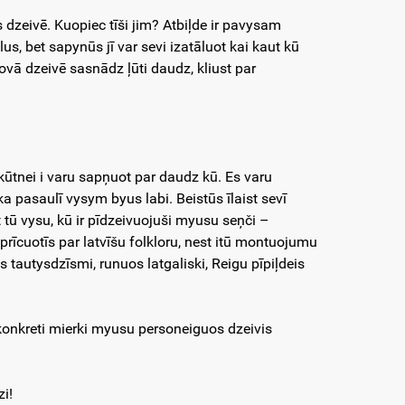
dzeivē. Kuopiec tīši jim? Atbiļde ir pavysam
s, bet sapynūs jī var sevi izatāluot kai kaut kū
sovā dzeivē sasnādz ļūti daudz, kliust par
uokūtnei i varu sapņuot par daudz kū. Es varu
ka pasaulī vysym byus labi. Beistūs īlaist sevī
tū vysu, kū ir pīdzeivuojuši myusu seņči –
 prīcuotīs par latvīšu folkloru, nest itū montuojumu
 tautysdzīsmi, runuos latgaliski, Reigu pīpiļdeis
r konkreti mierki myusu personeiguos dzeivis
zi!