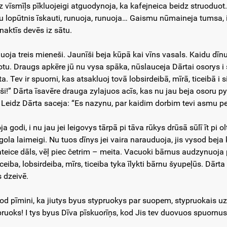
dz vīsmīļs pīkluojeigi atguodynoja, ka kafejneica beidz struoduot.
u lopūtnis īskauti, runuoja, runuoja… Gaismu nūmaineja tumsa, 
naktīs devēs iz sātu.
uoja treis mieneši. Jaunīši beja kūpā kai vīns vasals. Kaidu dī
otu. Draugs apkēre jū nu vysa spāka, nūslauceja Dārtai osorys i
a. Tev ir spuorni, kas atsakluoj tovā lobsirdeibā, mīrā, ticeibā i
i!” Dārta īsavēre drauga zylajuos acīs, kas nu jau beja osoru pyln
i. Leidz Dārta saceja: “Es nazynu, par kaidim dorbim tevi asmu pe
a godi, i nu jau jei leigovys tārpā pi tāva rūkys drūsā sūlī īt pi 
gola laimeigi. Nu tuos dīnys jei vaira narauduoja, jis vysod beja 
ateice dāls, vēļ piec četrim – meita. Vacuoki bārnus audzynuoja 
ceiba, lobsirdeiba, mīrs, ticeiba tyka īlykti bārnu šyupeļūs. Dārta
s dzeivē.
od pīmini, ka jiutys byus stypruokys par suopem, stypruokais uzv
pruoks! I tys byus Dīva pīskuorīņs, kod Jis tev duovuos spuornus