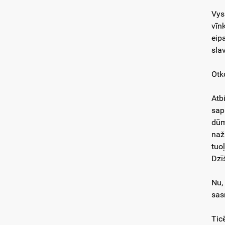
Vys
vīn
eip
sla
Otk
Atbi
sap
dūm
naž
tuo
Dzī
Nu,
sas
Tic