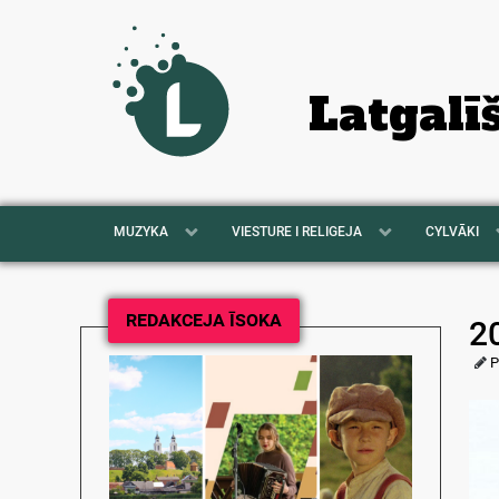
Latgalī
MUZYKA
VIESTURE I RELIGEJA
CYLVĀKI
REDAKCEJA ĪSOKA
20
P