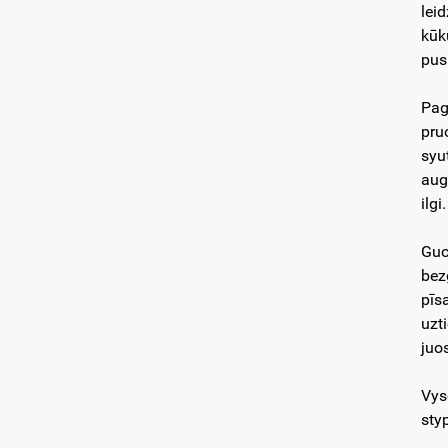
lei
kūk
pus
Pag
pru
syut
augš
ilg
Guoj
bez
pīs
uzti
juo
Vys
sty