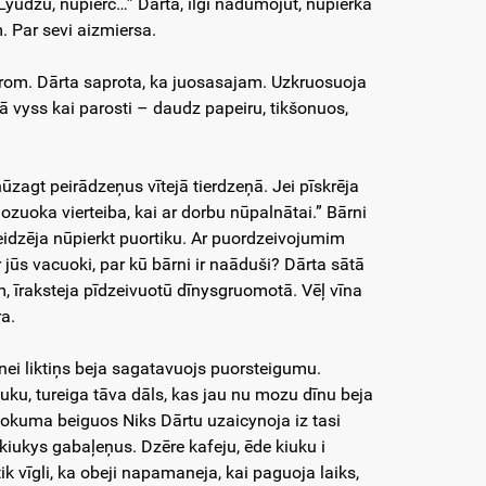
udzu, nūpierc…” Dārta, ilgi nadūmojūt, nūpierka
. Par sevi aizmiersa.
sorom. Dārta saprota, ka juosasajam. Uzkruosuoja
bā vyss kai parosti – daudz papeiru, tikšonuos,
zagt peirādzeņus vītejā tierdzeņā. Jei pīskrēja
ozuoka vierteiba, kai ar dorbu nūpalnātai.” Bārni
aleidzēja nūpierkt puortiku. Ar puordzeivojumim
 jūs vacuoki, par kū bārni ir naāduši? Dārta sātā
, īraksteja pīdzeivuotū dīnysgruomotā. Vēļ vīna
ra.
nei liktiņs beja sagatavuojs puorsteigumu.
ku, tureiga tāva dāls, kas jau nu mozu dīnu beja
okuma beiguos Niks Dārtu uzaicynoja iz tasi
kiukys gabaļeņus. Dzēre kafeju, ēde kiuku i
k vīgli, ka obeji napamaneja, kai paguoja laiks,