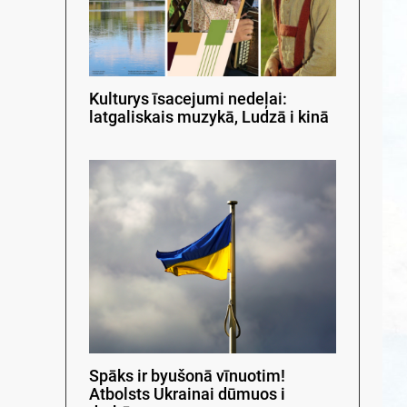
Kulturys īsacejumi nedeļai:
latgaliskais muzykā, Ludzā i kinā
Spāks ir byušonā vīnuotim!
Atbolsts Ukrainai dūmuos i