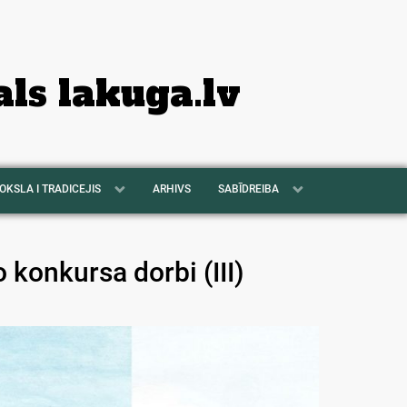
als lakuga.lv
OKSLA I TRADICEJIS
ARHIVS
SABĪDREIBA
 konkursa dorbi (III)