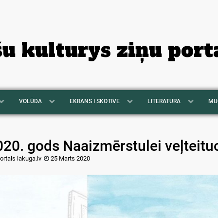
šu kulturys ziņu port
VOLŪDA
EKRANS I SKOTIVE
LITERATURA
MU
20. gods Naaizmērstulei veļteituo
ortals lakuga.lv
25 Marts 2020