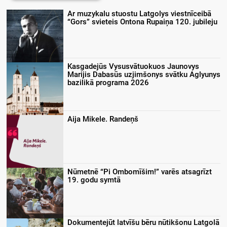
Ar muzykalu stuostu Latgolys viestnīceibā
“Gors” svieteis Ontona Rupaiņa 120. jubileju
Kasgadejūs Vysusvātuokuos Jaunovys
Marijis Dabasūs uzjimšonys svātku Aglyunys
bazilikā programa 2026
Aija Mikele. Randeņš
Nūmetnē “Pi Ombomīšim!” varēs atsagrīzt
19. godu symtā
Dokumentejūt latvīšu bēru nūtikšonu Latgolā