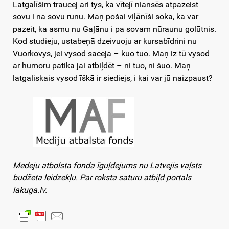
Latgalīšim traucej ari tys, ka vītejī niansēs atpazeist
sovu i na sovu runu. Maņ pošai viļānīši soka, ka var
pazeit, ka asmu nu Gaļānu i pa sovam nūraunu golūtnis.
Kod studieju, ustabeņā dzeivuoju ar kursabīdrini nu
Vuorkovys, jei vysod saceja – kuo tuo. Maņ iz tū vysod
ar humoru patika jai atbiļdēt – ni tuo, ni šuo. Maņ
latgaliskais vysod īškā ir siediejs, i kai var jū naizpaust?
Medeju atbolsta fonda īguļdejums nu Latvejis vaļsts
budžeta leidzekļu. Par roksta saturu atbiļd portals
lakuga.lv.