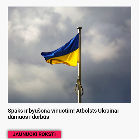
Spāks ir byušonā vīnuotim! Atbolsts Ukrainai
dūmuos i dorbūs
JAUNUOKĪ ROKSTI