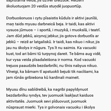
saprūtamā veidā, jis uztver dreižuok. Reizem
školuotuojam 20 veidūs stuņdē juopuortūp.
Dorbuošonuos i cytu pīsaistis kūduls ir aktivi jaunīši,
maņ taids myusu darbneicā beja. Ir taidi, kas aktivi
vysuos jūmuos – i sportā, i muzykā, i muokslā, i teatrī.
Jam dūd jebkū, aicynoj jebkur, jis gotovs dorbuotīs ar
jebkū – reizē ar latgaliskū. Ir taidi, kas nikuo i nikur, jis
jau nu školys ir nūgurs. Tys īt nu saimis. Ka vacuoki
kust, tod ari bārni tū turpynoj dareit. Te bārns aug vidē,
kur vysa veida pīsadaleišona ir norma. Kod vacuoki
trejuos paaudzēs bezdarbnīki, nu tīnis nabyus nikuo.
Vīneigi, ka bārnam tī apstuokli bejuši tik nacīšami, ka
jam rūnās gribiešona kū kardinali maineit.
Myusu dīnu sabīdreibā, ka nagribi papyldynuot
bezdarbnīku ryndys, tev juomuok īsakļaut kaiduos
aktivitatēs. Juomuok sevi pīduovuot, juomuok
nūspraust mierki. Tys ir golvonais vacuoku i školys