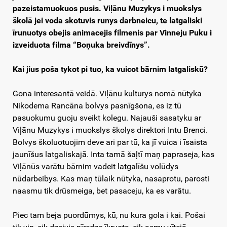
pazeistamuokuos pusis. Viļānu Muzykys i muokslys
školā jei voda skotuvis runys darbneicu, te latgaliski
īrunuotys obejis animacejis filmenis par Vinneju Puku i
izveiduota filma “Boņuka breivdīnys”.
Kai jius poša tykot pi tuo, ka vuicot bārnim latgaliskū?
Gona interesantā veidā. Viļānu kulturys nomā nūtyka
Nikodema Rancāna bolvys pasnīgšona, es iz tū
pasuokumu guoju sveikt kolegu. Najauši sasatyku ar
Viļānu Muzykys i muokslys školys direktori Intu Brenci.
Bolvys školuotuojim deve ari par tū, ka jī vuica i īsaista
jaunīšus latgaliskajā. Inta tamā šaļtī maņ papraseja, kas
Viļānūs varātu bārnim vadeit latgalīšu volūdys
nūdarbeibys. Kas maņ tūlaik nūtyka, nasaprotu, parosti
naasmu tik drūsmeiga, bet pasaceju, ka es varātu.
Piec tam beja puordūmys, kū, nu kura gola i kai. Pošai