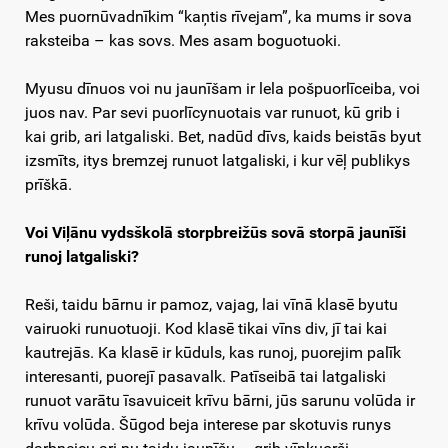
Mes puornūvadnīkim “kaņtis rīvejam”, ka mums ir sova
raksteiba – kas sovs. Mes asam boguotuoki.
Myusu dīnuos voi nu jaunīšam ir lela pošpuorlīceiba, voi
juos nav. Par sevi puorlīcynuotais var runuot, kū grib i
kai grib, ari latgaliski. Bet, nadūd dīvs, kaids beistās byut
izsmīts, itys bremzej runuot latgaliski, i kur vēļ publikys
prīškā.
Voi Viļānu vydsškolā storpbreižūs sovā storpā jaunīši
runoj latgaliski?
Reši, taidu bārnu ir pamoz, vajag, lai vīnā klasē byutu
vairuoki runuotuoji. Kod klasē tikai vīns div, jī tai kai
kautrejās. Ka klasē ir kūduls, kas runoj, puorejim palīk
interesanti, puorejī pasavalk. Patīseibā tai latgaliski
runuot varātu īsavuiceit krīvu bārni, jūs sarunu volūda ir
krīvu volūda. Šūgod beja interese par skotuvis runys