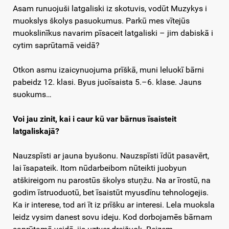
Asam runuojuši latgaliski iz skotuvis, vodūt Muzykys i
muokslys školys pasuokumus. Parkū mes vītejūs
muokslinīkus navarim pīsaceit latgaliski – jim dabiskā i
cytim saprūtamā veidā?
Otkon asmu izaicynuojuma prīškā, muni leluokī bārni
pabeidz 12. klasi. Byus juoīsaista 5.–6. klase. Jauns
suokums…
Voi jau zinit, kai i caur kū var bārnus īsaisteit
latgaliskajā?
Nauzspīsti ar jauna byušonu. Nauzspīsti īdūt pasavērt,
lai īsapateik. Itom nūdarbeibom nūteikti juobyun
atškireigom nu parostūs školys stuņžu. Na ar īrostū, na
godim īstruoduotū, bet īsaistūt myusdīnu tehnologejis.
Ka ir interese, tod ari īt iz prīšku ar interesi. Lela muoksla
leidz vysim danest sovu ideju. Kod dorbojamēs bārnam