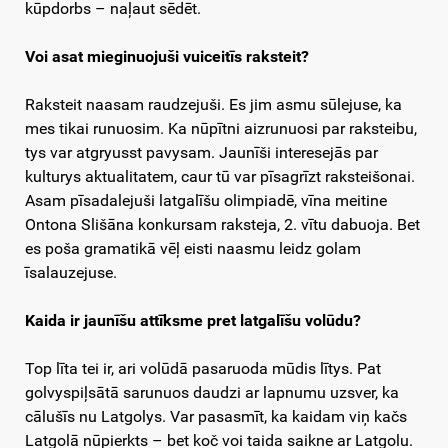
kūpdorbs – naļaut sēdēt.
Voi asat mieginuojuši vuiceitīs raksteit?
Raksteit naasam raudzejuši. Es jim asmu sūlejuse, ka
mes tikai runuosim. Ka nūpītni aizrunuosi par raksteibu,
tys var atgryusst pavysam. Jaunīši interesejās par
kulturys aktualitatem, caur tū var pīsagrīzt raksteišonai.
Asam pīsadalejuši latgalīšu olimpiadē, vīna meitine
Ontona Slišāna konkursam raksteja, 2. vītu dabuoja. Bet
es poša gramatikā vēļ eisti naasmu leidz golam
īsalauzejuse.
Kaida ir jaunīšu attīksme pret latgalīšu volūdu?
Top līta tei ir, ari volūdā pasaruoda mūdis lītys. Pat
golvyspiļsātā sarunuos daudzi ar lapnumu uzsver, ka
cālušīs nu Latgolys. Var pasasmīt, ka kaidam viņ kačs
Latgolā nūpierkts – bet koč voi taida saikne ar Latgolu.