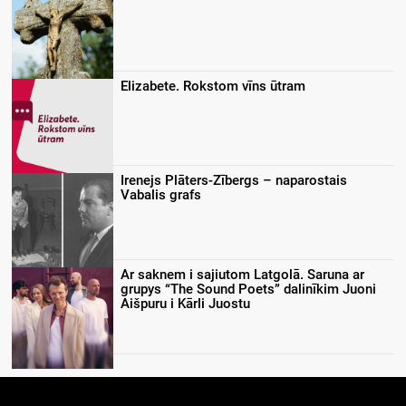
Elizabete. Rokstom vīns ūtram
Irenejs Plāters-Zībergs – naparostais
Vabalis grafs
Ar saknem i sajiutom Latgolā. Saruna ar
grupys “The Sound Poets” dalinīkim Juoni
Aišpuru i Kārli Juostu