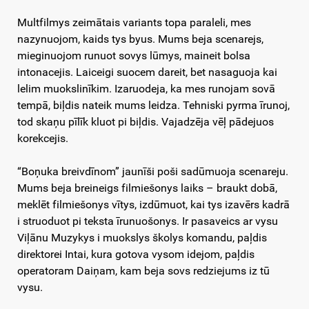
Multfilmys zeimātais variants topa paraleli, mes
nazynuojom, kaids tys byus. Mums beja scenarejs,
mieginuojom runuot sovys lūmys, maineit bolsa
intonacejis. Laiceigi suocem dareit, bet nasaguoja kai
lelim muokslinīkim. Izaruodeja, ka mes runojam sovā
tempā, biļdis nateik mums leidza. Tehniski pyrma īrunoj,
tod skaņu pīlīk kluot pi biļdis. Vajadzēja vēļ pādejuos
korekcejis.
“Boņuka breivdīnom” jaunīši poši sadūmuoja scenareju.
Mums beja breineigs filmiešonys laiks – braukt dobā,
meklēt filmiešonys vītys, izdūmuot, kai tys izavērs kadrā
i struoduot pi teksta īrunuošonys. Ir pasaveics ar vysu
Viļānu Muzykys i muokslys školys komandu, paļdis
direktorei Intai, kura gotova vysom idejom, paļdis
operatoram Daiņam, kam beja sovs redziejums iz tū
vysu.