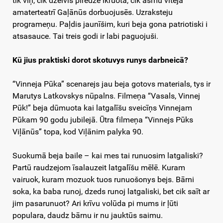
tik viņ, cik dzeivis pīredze īkruota, cik asmu vītejā
amaterteatrī Gaļānūs dorbuojusēs. Uzraksteju
programeņu. Paļdis jaunīšim, kuri beja gona patriotiski i
atsasauce. Tai treis godi ir labi paguojuši.
Kū jius praktiski dorot skotuvys runys darbneicā?
“Vinneja Pūka” scenarejs jau beja gotovs materials, tys ir
Marutys Latkovskys nūpalns. Filmeņa “Vasals, Vinnej
Pūk!” beja dūmuota kai latgalīšu sveicīņs Vinnejam
Pūkam 90 godu jubilejā. Ūtra filmeņa “Vinnejs Pūks
Viļānūs” topa, kod Viļānim palyka 90.
Suokumā beja baile – kai mes tai runuosim latgaliski?
Partū raudzejom īsalauzeit latgalīšu mēlē. Kuram
vairuok, kuram mozuok tuos runuošonys bejs. Bārni
soka, ka baba runoj, dzeds runoj latgaliski, bet cik saīt ar
jim pasarunuot? Ari krīvu volūda pi mums ir ļūti
populara, daudz bārnu ir nu jauktūs saimu.