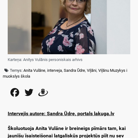
Karteņa: Anitys Vulānis personiskais arhivs
Temys:
Anita Vulāne
,
interveja
,
Sandra Ūdre
,
Viļāni
,
Viļānu Muzykys i
muokslys škola
Facebook
Twitter
Draugiem
Intervejis autore: Sandra Ūdre, portals lakuga.lv
Školuotuoja Anita Vulāne ir breineigs pīmārs tam, kai
jaunīšu īsaisteišonai latgaliskūs projektūs pīīt nu sev