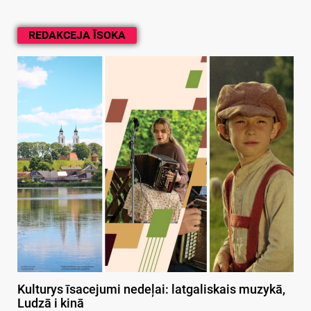
REDAKCEJA ĪSOKA
Kulturys īsacejumi nedeļai: latgaliskais muzykā,
Ludzā i kinā