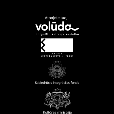
Atbaļsteituoji: