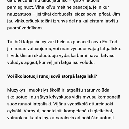
darbneicu ari nu taidu jaunīšu – grib vīnkuorši
pamieginuot. Vīna krīvu meitine pasaceja, jei nikur
nauzastuos – jei tikai dorbuosīs leidza sovai prīcai. Jim
jau vīnkuoršuok taišni izrunys deļ na kai eistam latvīšu
puornūvadnīkam.
Tai bīži latgalīšu cylvāki beistās pasaceit sovu Es. Tod
jim rūnās vaicuojums, voi maņ vyspuor vajag latgaliskū.
Ir vīdūklis ari školuotuoju vydā, ka bārni navar latvīšu
volūdys apgiut, kur vēļ jim latgalīšu volūdu.
Voi školuotuoji runoj sovā storpā latgaliski?
Muzykys i muokslys školā ir latgalīšu sarunvolūda,
školuotuoji nu sātys krīvyskuos vidis myusu kompanejā
suoc runuot latgaliski. Viļānu vydsškolā attureiguoki
cylvāki. Varbyut, pasateicūt kompetenču izgleiteibai,
vairuok nu kautreibys atsaraiseis ari poši školuotuoji.