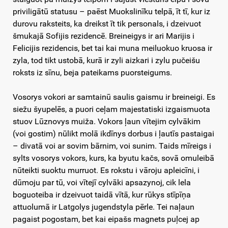
priviligātū statusu – paēst Muokslinīku telpā, īt tī, kur iz
durovu raksteits, ka dreikst īt tik personals, i dzeivuot
šmukajā Sofijis rezidencē. Breineigys ir ari Marijis i
Felicijis rezidencis, bet tai kai muna meiluokuo kruosa ir
zyla, tod tikt ustobā, kurā ir zyli aizkari i zylu pučeišu
roksts iz sīnu, beja pateikams puorsteigums.
Vosorys vokori ar samtainū saulis gaismu ir breineigi. Es
siežu šyupelēs, a puori ceļam majestatiski izgaismuota
stuov Lūznovys muiža. Vokors ļaun vītejim cylvākim
(voi gostim) nūlikt molā ikdīnys dorbus i ļautīs pastaigai
– divatā voi ar sovim bārnim, voi sunim. Taids mīreigs i
sylts vosorys vokors, kurs, ka byutu kačs, sovā omuleibā
nūteikti suoktu murruot. Es rokstu i vāroju apleicīni, i
dūmoju par tū, voi vītejī cylvāki apsazynoj, cik lela
boguoteiba ir dzeivuot taidā vītā, kur rūkys stīpīņa
attuolumā ir Latgolys jugendstyla pērle. Tei naļaun
pagaist pogostam, bet kai eipašs magnets puļcej ap