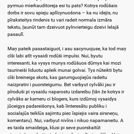
pyrmuo mierkauditoreja esi tu pats? Kotrys rodūšais
dorbs ir sovu spieju aplīcynuošona – ka nu idejis, nu
pīraksteitys rindenis tu vari radeit normala izmāra
tekstu, ļaunūt tam dzeivuot pylnvierteigu dzeivi lelajā
pasaulī.
Maņ pateik pasastaiguot, i asu sacynuojuse, ka tod maņ
cīši labi atīt vysaidi rodūši impulsi. Nui, byutu
interesanti, ka vysys munys rodūšuos dūmys kai mozi
taurineiši liduotu apleik munai golvai. Tys nūteikti bytu
cīši breineigs skots, kas garumguojiejūs radeitu
naizpratni i puorsteigumu. Bet varbyut cylvāki jau ir
pīroduši pi vysaidu naparostu izdareibu (tān že kotrys ir
cylvāks ar kameru ci blogers, kurs izdūmoj vysaidys
jūceigys padareišonys, kab īinteresātu publiku i
socialajūs teiklūs sajimtu piec īspiejis vaira sirsneņu,
komentaru). Nui, varbyut nivīns i nikuo napamaneitu. A
es taida smaideiga, klusi pi seve puorskaitūt