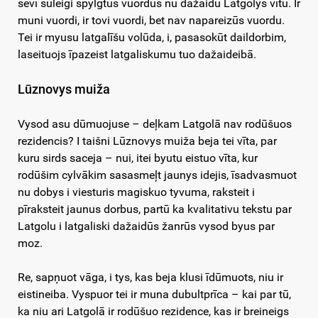
sevī suleigi spylgtus vuordus nu dažaidu Latgolys vītu. Ir
muni vuordi, ir tovi vuordi, bet nav napareizūs vuordu.
Tei ir myusu latgalīšu volūda, i, pasasokūt daildorbim,
laseituojs īpazeist latgaliskumu tuo dažaideibā.
Lūznovys muiža
Vysod asu dūmuojuse – deļkam Latgolā nav rodūšuos
rezidencis? I taišni Lūznovys muiža beja tei vīta, par
kuru sirds saceja – nui, itei byutu eistuo vīta, kur
rodūšim cylvākim sasasmeļt jaunys idejis, īsadvasmuot
nu dobys i viesturis magiskuo tyvuma, raksteit i
pīraksteit jaunus dorbus, partū ka kvalitativu tekstu par
Latgolu i latgaliski dažaidūs žanrūs vysod byus par
moz.
Re, sapņuot vāga, i tys, kas beja klusi īdūmuots, niu ir
eistineiba. Vyspuor tei ir muna dubultprīca – kai par tū,
ka niu ari Latgolā ir rodūšuo rezidence, kas ir breineigs