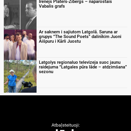
Irenejs Plāters-Zībergs – naparostais
Vabalis grafs
Ar saknem i sajiutom Latgolā. Saruna ar
grupys “The Sound Poets” dalinīkim Juoni
Aišpuru i Kārli Juostu
Latgolys regionaluo televizeja suoc jaunu
raidejuma “Latgales pūra lāde – atdzimšana”
sezonu
Atbaļsteituoji: