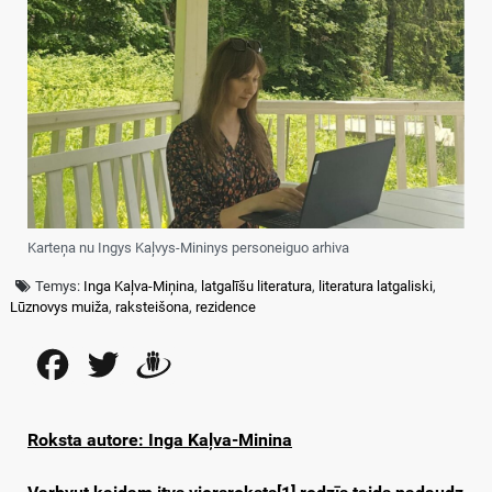
Karteņa nu Ingys Kaļvys-Mininys personeiguo arhiva
Temys:
Inga Kaļva-Miņina
,
latgalīšu literatura
,
literatura latgaliski
,
Lūznovys muiža
,
raksteišona
,
rezidence
Facebook
Twitter
Draugiem
Roksta autore: Inga Kaļva-Minina