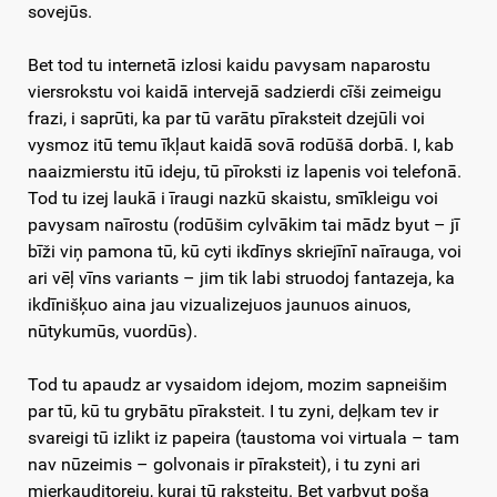
sovejūs.
Bet tod tu internetā izlosi kaidu pavysam naparostu
viersrokstu voi kaidā intervejā sadzierdi cīši zeimeigu
frazi, i saprūti, ka par tū varātu pīraksteit dzejūli voi
vysmoz itū temu īkļaut kaidā sovā rodūšā dorbā. I, kab
naaizmierstu itū ideju, tū pīroksti iz lapenis voi telefonā.
Tod tu izej laukā i īraugi nazkū skaistu, smīkleigu voi
pavysam naīrostu (rodūšim cylvākim tai mādz byut – jī
bīži viņ pamona tū, kū cyti ikdīnys skriejīnī naīrauga, voi
ari vēļ vīns variants – jim tik labi struodoj fantazeja, ka
ikdīnišķuo aina jau vizualizejuos jaunuos ainuos,
nūtykumūs, vuordūs).
Tod tu apaudz ar vysaidom idejom, mozim sapneišim
par tū, kū tu grybātu pīraksteit. I tu zyni, deļkam tev ir
svareigi tū izlikt iz papeira (taustoma voi virtuala – tam
nav nūzeimis – golvonais ir pīraksteit), i tu zyni ari
mierkauditoreju, kurai tū raksteitu. Bet varbyut poša