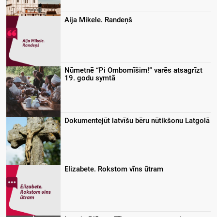
Aija Mikele. Randeņš
Nūmetnē “Pi Ombomīšim!” varēs atsagrīzt
19. godu symtā
Dokumentejūt latvīšu bēru nūtikšonu Latgolā
Elizabete. Rokstom vīns ūtram