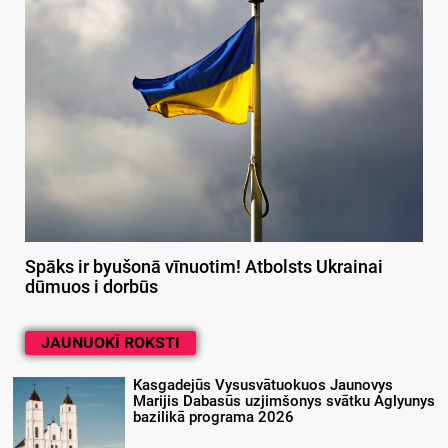
Spāks ir byušonā vīnuotim! Atbolsts Ukrainai
dūmuos i dorbūs
JAUNUOKĪ ROKSTI
Kasgadejūs Vysusvātuokuos Jaunovys
Marijis Dabasūs uzjimšonys svātku Aglyunys
bazilikā programa 2026