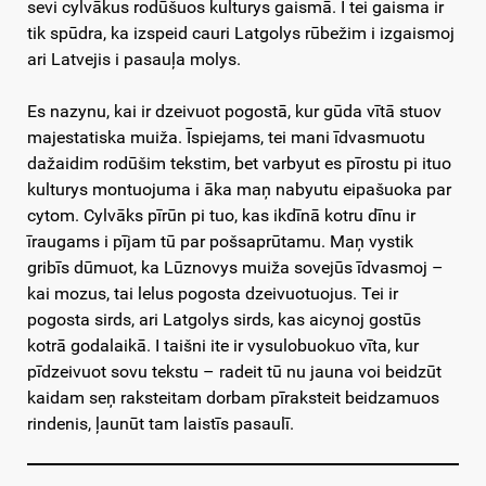
sevi cylvākus rodūšuos kulturys gaismā. I tei gaisma ir
tik spūdra, ka izspeid cauri Latgolys rūbežim i izgaismoj
ari Latvejis i pasauļa molys.
Es nazynu, kai ir dzeivuot pogostā, kur gūda vītā stuov
majestatiska muiža. Īspiejams, tei mani īdvasmuotu
dažaidim rodūšim tekstim, bet varbyut es pīrostu pi ituo
kulturys montuojuma i āka maņ nabyutu eipašuoka par
cytom. Cylvāks pīrūn pi tuo, kas ikdīnā kotru dīnu ir
īraugams i pījam tū par pošsaprūtamu. Maņ vystik
gribīs dūmuot, ka Lūznovys muiža sovejūs īdvasmoj –
kai mozus, tai lelus pogosta dzeivuotuojus. Tei ir
pogosta sirds, ari Latgolys sirds, kas aicynoj gostūs
kotrā godalaikā. I taišni ite ir vysulobuokuo vīta, kur
pīdzeivuot sovu tekstu – radeit tū nu jauna voi beidzūt
kaidam seņ raksteitam dorbam pīraksteit beidzamuos
rindenis, ļaunūt tam laistīs pasaulī.