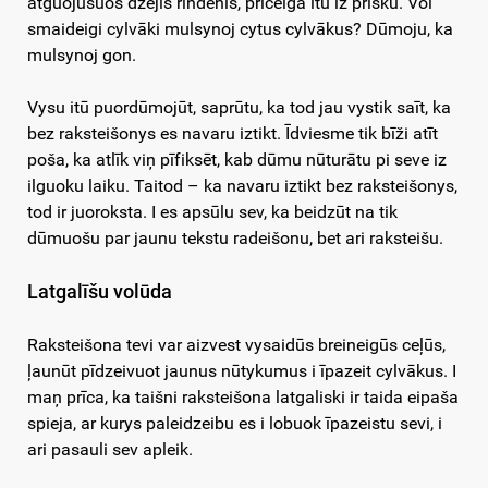
atguojušuos dzejis rindenis, prīceiga ītu iz prīšku. Voi
smaideigi cylvāki mulsynoj cytus cylvākus? Dūmoju, ka
mulsynoj gon.
Vysu itū puordūmojūt, saprūtu, ka tod jau vystik saīt, ka
bez raksteišonys es navaru iztikt. Īdviesme tik bīži atīt
poša, ka atlīk viņ pīfiksēt, kab dūmu nūturātu pi seve iz
ilguoku laiku. Taitod – ka navaru iztikt bez raksteišonys,
tod ir juoroksta. I es apsūlu sev, ka beidzūt na tik
dūmuošu par jaunu tekstu radeišonu, bet ari raksteišu.
Latgalīšu volūda
Raksteišona tevi var aizvest vysaidūs breineigūs ceļūs,
ļaunūt pīdzeivuot jaunus nūtykumus i īpazeit cylvākus. I
maņ prīca, ka taišni raksteišona latgaliski ir taida eipaša
spieja, ar kurys paleidzeibu es i lobuok īpazeistu sevi, i
ari pasauli sev apleik.