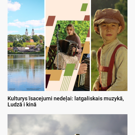
Kulturys īsacejumi nedeļai: latgaliskais muzykā,
Ludzā i kinā