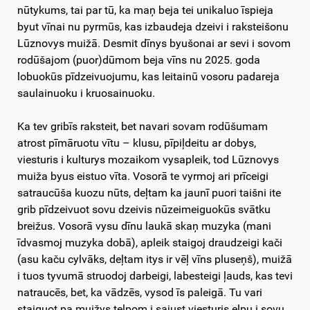
nūtykums, tai par tū, ka maņ beja tei unikaluo īspieja
byut vīnai nu pyrmūs, kas izbaudeja dzeivi i raksteišonu
Lūznovys muižā. Desmit dīnys byušonai ar sevi i sovom
rodūšajom (puor)dūmom beja vīns nu 2025. goda
lobuokūs pīdzeivuojumu, kas leitainū vosoru padareja
saulainuoku i kruosainuoku.
Ka tev gribīs raksteit, bet navari sovam rodūšumam
atrost pīmāruotu vītu – klusu, pīpiļdeitu ar dobys,
viesturis i kulturys mozaikom vysapleik, tod Lūznovys
muiža byus eistuo vīta. Vosorā te vyrmoj ari prīceigi
satraucūša kuozu nūts, deļtam ka jaunī puori taišni ite
grib pīdzeivuot sovu dzeivis nūzeimeiguokūs svātku
breižus. Vosorā vysu dīnu laukā skaņ muzyka (mani
īdvasmoj muzyka dobā), apleik staigoj draudzeigi kači
(asu kaču cylvāks, deļtam itys ir vēļ vīns pluseņš), muižā
i tuos tyvumā struodoj darbeigi, labesteigi ļauds, kas tevi
natraucēs, bet, ka vādzēs, vysod īs paleigā. Tu vari
staiguot pa muižys telpom i sajust viesturis elpu i sovu