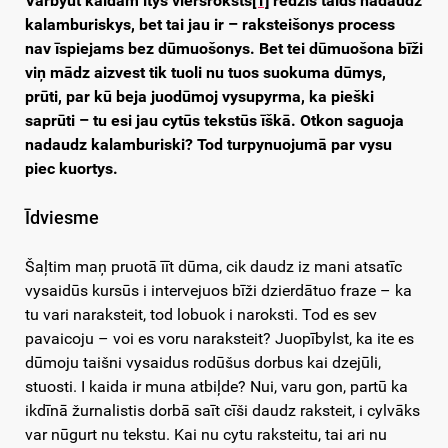
Varbyut kaidam itys viersroksts
[1]
redzīs taids nadaudz
kalamburiskys, bet tai jau ir – raksteišonys process
nav īspiejams bez dūmuošonys. Bet tei dūmuošona bīži
viņ mādz aizvest tik tuoli nu tuos suokuma dūmys,
prūti, par kū beja juodūmoj vysupyrma, ka pieški
saprūti – tu esi jau cytūs tekstūs īškā. Otkon saguoja
nadaudz kalamburiski? Tod turpynuojumā par vysu
piec kuortys.
Īdviesme
Šaļtim maņ pruotā īīt dūma, cik daudz iz mani atsatīc
vysaidūs kursūs i intervejuos bīži dzierdātuo fraze – ka
tu vari naraksteit, tod lobuok i naroksti. Tod es sev
pavaicoju – voi es voru naraksteit? Juopībylst, ka ite es
dūmoju taišni vysaidus rodūšus dorbus kai dzejūli,
stuosti. I kaida ir muna atbiļde? Nui, varu gon, partū ka
ikdīnā žurnalistis dorbā saīt cīši daudz raksteit, i cylvāks
var nūgurt nu tekstu. Kai nu cytu raksteitu, tai ari nu