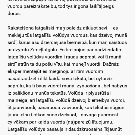
vuordu pareizraksteibu, tod tys ir gona laikītiļpeigs
dorbs.
Raksteišona latgaliski maņ paleidz atkluot sevi – es
mekleju tūs latgalīšu volūdys vuordus, kas dzeivoj munā
sirdī, kurus asu dzierdiejuse bierneibā, kuri maņ saistuos
ar dzymtū Zīmeļlatgolu. Es breinojūs par nadzierdātim
latgalīšu volūdys vuordim i raugu saprast, voi tī munā
sirdī atrūn taidu pošu vītu, kai munejī vuordi. Dažreiz
eksperimentejūt es mieginoju ar itim vuordim
sasadraudzēt i īlikt kaidā sovā tekstā, bet cytureiz
saprūtu, ka tī byus vuordi munai zynuošonai, bet nabyus
iz palikšonu munūs tekstūs. Volūda ir plyustūša i
maineiga, ari latgalīšu volūdā dzeivoj bierneibys vuordi,
īīt jaunvuordi, pasaruoda vacvuordi, kas tekstūs nūgiun
jaunu elpu i otkon suoc dzeivuot, i navāga puormest
cylvākam par kaida vuorda (na)pareizū lītuojumu.
Latgalīšu volūdys pasauļs ir daudzkruosains, īkļaunūt