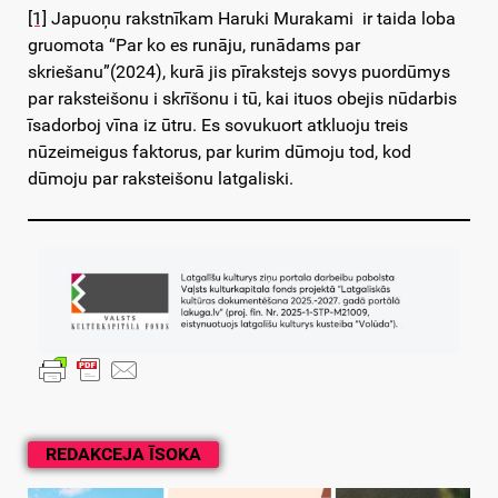
[1]
Japuoņu rakstnīkam Haruki Murakami ir taida loba
gruomota “Par ko es runāju, runādams par
skriešanu”(2024), kurā jis pīrakstejs sovys puordūmys
par raksteišonu i skrīšonu i tū, kai ituos obejis nūdarbis
īsadorboj vīna iz ūtru. Es sovukuort atkluoju treis
nūzeimeigus faktorus, par kurim dūmoju tod, kod
dūmoju par raksteišonu latgaliski.
REDAKCEJA ĪSOKA