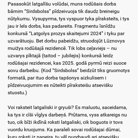
Pasasokūt latgalīšu volūdai, muns rodūšais dorbs
bārnim “Sirdsbolss” pīdzeivuoja tik daudz breineigu
nūtykumu. Vysupyrma, tys vyspuor tyka pīraksteits, i tys
jau ir lels dorbs, kas padareits. Fragmentu īsnīdžu
konkursā “Latgolys prozys skaitejumi 2024” i tyku par
uzvarātuoju. Bet dorbu pabeidžu, struodojūt Lūznovys
muižys rodūšajā rezidencē. Tik lobs ceļaviejs – nu
uzvarys pīktajā (taitod – jubilejis) konkursā leidz
rodūšajai rezidencei, kas 2025. godā pyrmū reizi suoce
sovu darbeibu. (Kod “Sirdsbolss” beidzūt tiks gruomotys
formatā, par ituo dorba tapšonys aizkulisem i
pīdzeivuojumim es nūteikti pīraksteišu atsevišku
stuostu.)
Voi raksteit latgaliski ir gryuši? Es maluotu, saceidama,
ka tys ir cīši vīglys darbeņš. Prūtams, vyss atkareigs nu
tuo, cik bīži ikdīnā roksti latgaliski, cik boguots ir tovs
vuordu kruojums. Ka paraleli sovai rodūšajai dūmai,
kuru roksti iz papeira, tu vēļ puorbaudi ari atsevišku