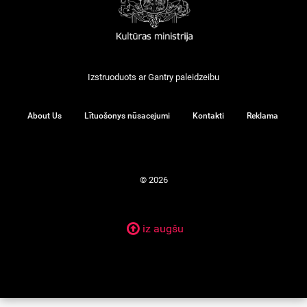
Izstruoduots ar
Gantry
paleidzeibu
About Us
Lītuošonys nūsacejumi
Kontakti
Reklama
© 2026
iz augšu