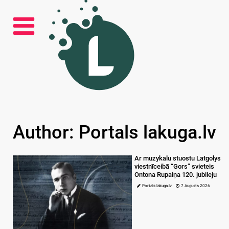
Author: Portals lakuga.lv
Ar muzykalu stuostu Latgolys
viestnīceibā “Gors” svieteis
Ontona Rupaiņa 120. jubileju
Portals lakuga.lv
7 Augusts 2026