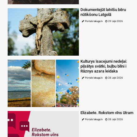
Dokumentejūt latvīšu bēru
nūtikšonu Latgolā
Portals lakuga.lv
29 Juļs 2026
Kulturys īsacejumi nedeļai:
piļsātys svātki, buļbu blīni i
Rāznys azara leidaka
Portals lakuga.lv
28 Juļs 2026
Elizabete. Rokstom vīns ūtram
Portals lakuga.lv
28 Juļs 2026