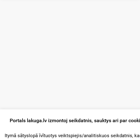
Portals lakuga.lv izmontoj seikdatnis, sauktys ari par cook
Itymā sātyslopā īvītuotys veiktspiejis/analitiskuos seikdatnis, ka