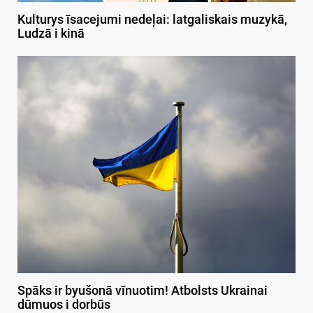
Kulturys īsacejumi nedeļai: latgaliskais muzykā,
Ludzā i kinā
Spāks ir byušonā vīnuotim! Atbolsts Ukrainai
dūmuos i dorbūs