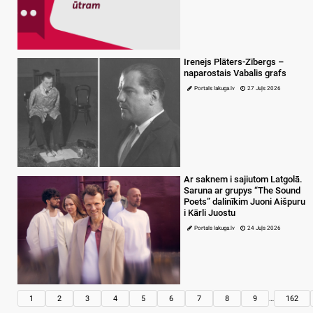
Irenejs Plāters-Zībergs –
naparostais Vabalis grafs
Portals lakuga.lv
27 Juļs 2026
Ar saknem i sajiutom Latgolā.
Saruna ar grupys “The Sound
Poets” dalinīkim Juoni Aišpuru
i Kārli Juostu
Portals lakuga.lv
24 Juļs 2026
1
2
3
4
5
6
7
8
9
…
162