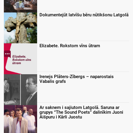
Dokumentejūt latvīšu bēru nūtikšonu Latgolā
Elizabete. Rokstom vīns ūtram
Irenejs Plāters-Zībergs – naparostais
Vabalis grafs
Ar saknem i sajiutom Latgolā. Saruna ar
grupys “The Sound Poets” dalinīkim Juoni
Aišpuru i Kārli Juostu