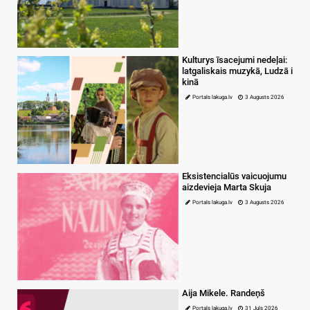
Kulturys īsacejumi nedeļai:
latgaliskais muzykā, Ludzā i
kinā
Portals lakuga.lv
3 Augusts 2026
Eksistencialūs vaicuojumu
aizdevieja Marta Skuja
Portals lakuga.lv
3 Augusts 2026
Aija Mikele. Randeņš
Portals lakuga.lv
31 Juļs 2026