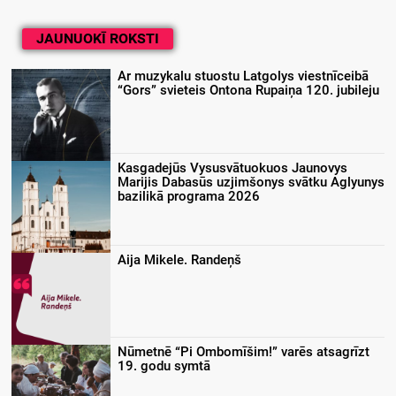
JAUNUOKĪ ROKSTI
Ar muzykalu stuostu Latgolys viestnīceibā
“Gors” svieteis Ontona Rupaiņa 120. jubileju
Kasgadejūs Vysusvātuokuos Jaunovys
Marijis Dabasūs uzjimšonys svātku Aglyunys
bazilikā programa 2026
Aija Mikele. Randeņš
Nūmetnē “Pi Ombomīšim!” varēs atsagrīzt
19. godu symtā