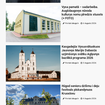
Vysa pamatā – sadarbeiba.
Augšdaugovys nūvoda
kulturys nomu pīredzis stuosts
(+ FOTO)
Portals lakuga.lv
6 Augusts 2026
Kasgadejūs Vysusvātuokuos
Jaunovys Marijis Dabasūs
uzjimšonys svātku Aglyunys
bazilikā programa 2026
Portals lakuga.lv
5 Augusts 2026
Itūgod senioru dzīšmu i deju
festivals pīskandynuos
Kruoslovu
Portals lakuga.lv
4 Augusts 2026