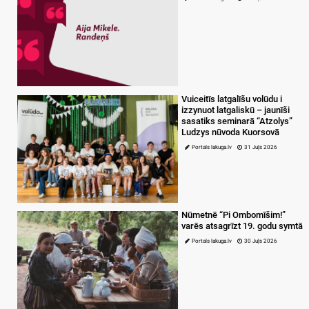
Vuiceitīs latgalīšu volūdu i
izzynuot latgaliskū – jaunīši
sasatiks seminarā “Atzolys”
Ludzys nūvoda Kuorsovā
Portals lakuga.lv
31 Juļs 2026
Nūmetnē “Pi Ombomīšim!”
varēs atsagrīzt 19. godu symtā
Portals lakuga.lv
30 Juļs 2026