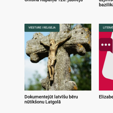
bazili
VIESTURE I RELIGEJA
LITERA
Dokumentejūt latvīšu bēru
Elizab
nūtikšonu Latgolā