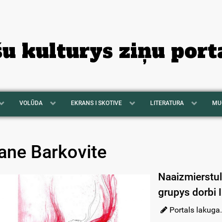
šu kulturys ziņu port
VOLŪDA
EKRANS I SKOTIVE
LITERATURA
MU
ane Barkovite
Naaizmierstul
grupys dorbi I
Portals lakuga.