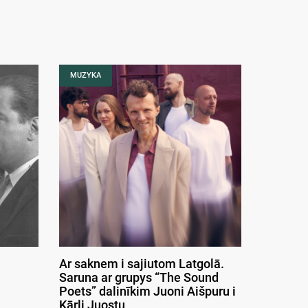
MUZYKA
Ar saknem i sajiutom Latgolā.
Saruna ar grupys “The Sound
Poets” dalinīkim Juoni Aišpuru i
Kārli Juostu