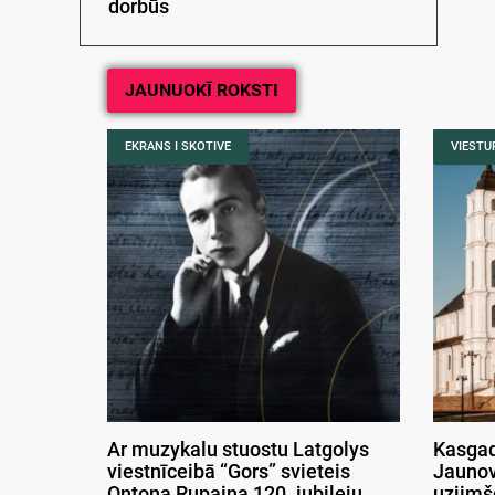
dorbūs
JAUNUOKĪ ROKSTI
EKRANS I SKOTIVE
VIESTUR
Ar muzykalu stuostu Latgolys
Kasgad
viestnīceibā “Gors” svieteis
Jaunov
Ontona Rupaiņa 120. jubileju
uzjimš