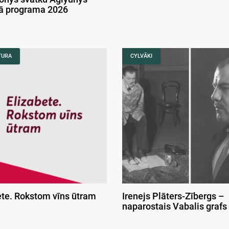
kā programa 2026
TURA
CYLVĀKI
ete. Rokstom vīns ūtram
Irenejs Plāters-Zībergs –
naparostais Vabalis grafs