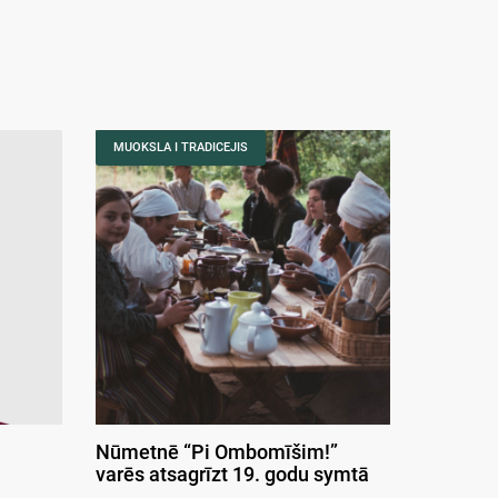
MUOKSLA I TRADICEJIS
Nūmetnē “Pi Ombomīšim!”
varēs atsagrīzt 19. godu symtā