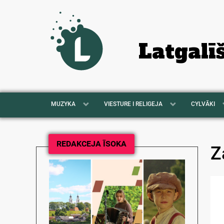
Latgalī
MUZYKA
VIESTURE I RELIGEJA
CYLVĀKI
REDAKCEJA ĪSOKA
Z