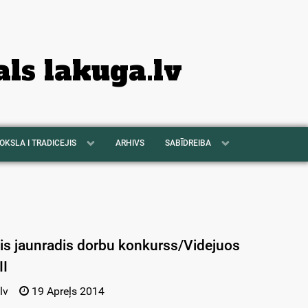
als lakuga.lv
OKSLA I TRADICEJIS
ARHIVS
SABĪDREIBA
is jaunradis dorbu konkurss/Videjuos
II
lv
19 Apreļs 2014