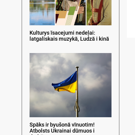
Kulturys īsacejumi nedeļai:
latgaliskais muzykā, Ludzā i kinā
Spāks ir byušonā vīnuotim!
Atbolsts Ukrainai dūmuos i