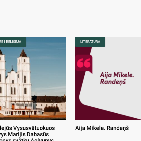
E I RELIGEJA
LITERATURA
ejūs Vysusvātuokuos
Aija Mikele. Randeņš
ys Marijis Dabasūs
onys svātku Aglyunys