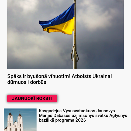
Spāks ir byušonā vīnuotim! Atbolsts Ukrainai
dūmuos i dorbūs
JAUNUOKĪ ROKSTI
Kasgadejūs Vysusvātuokuos Jaunovys
Marijis Dabasūs uzjimšonys svātku Aglyunys
bazilikā programa 2026