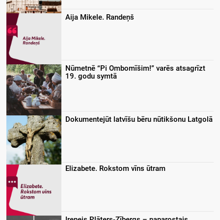
Aija Mikele. Randeņš
Nūmetnē “Pi Ombomīšim!” varēs atsagrīzt
19. godu symtā
Dokumentejūt latvīšu bēru nūtikšonu Latgolā
Elizabete. Rokstom vīns ūtram
Irenejs Plāters-Zībergs – naparostais