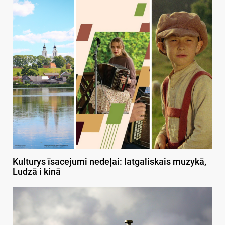
Kulturys īsacejumi nedeļai: latgaliskais muzykā,
Ludzā i kinā