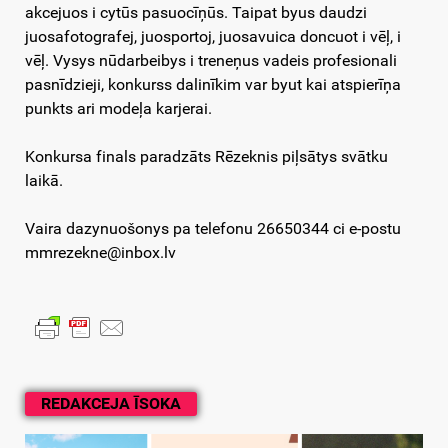
akcejuos i cytūs pasuocīņūs. Taipat byus daudzi
juosafotografej, juosportoj, juosavuica doncuot i vēļ, i
vēļ. Vysys nūdarbeibys i treneņus vadeis profesionali
pasnīdzieji, konkurss dalinīkim var byut kai atspierīņa
punkts ari modeļa karjerai.
Konkursa finals paradzāts Rēzeknis piļsātys svātku
laikā.
Vaira dazynuošonys pa telefonu 26650344 ci e-postu
mmrezekne@inbox.lv
REDAKCEJA ĪSOKA