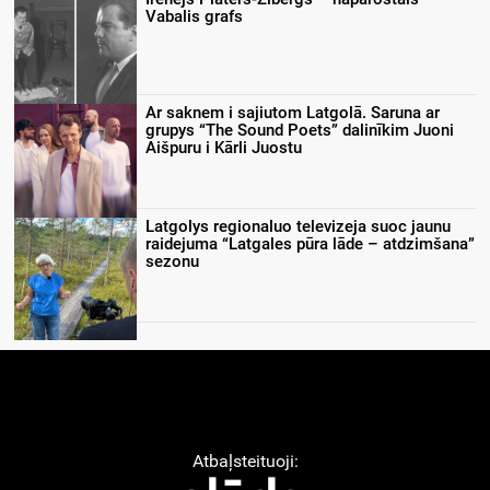
Vabalis grafs
Ar saknem i sajiutom Latgolā. Saruna ar
grupys “The Sound Poets” dalinīkim Juoni
Aišpuru i Kārli Juostu
Latgolys regionaluo televizeja suoc jaunu
raidejuma “Latgales pūra lāde – atdzimšana”
sezonu
Atbaļsteituoji: