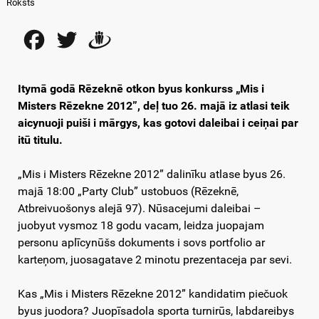
Roksts
Facebook
Twitter
Draugiem
Itymā godā Rēzeknē otkon byus konkurss „Mis i
Misters Rēzekne 2012”, deļ tuo 26. majā iz atlasi teik
aicynuoji puiši i mārgys, kas gotovi daleibai i ceiņai par
itū titulu.
„Mis i Misters Rēzekne 2012” dalinīku atlase byus 26.
majā 18:00 „Party Club” ustobuos (Rēzeknē,
Atbreivuošonys alejā 97). Nūsacejumi daleibai –
juobyut vysmoz 18 godu vacam, leidza juopajam
personu aplīcynūšs dokuments i sovs portfolio ar
karteņom, juosagatave 2 minotu prezentaceja par sevi.
Kas „Mis i Misters Rēzekne 2012” kandidatim piečuok
byus juodora? Juopīsadola sporta turnirūs, labdareibys