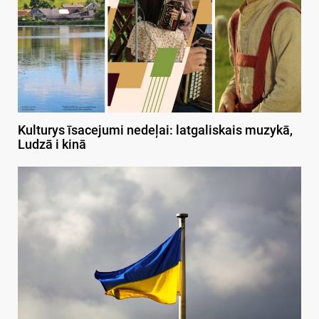
Kulturys īsacejumi nedeļai: latgaliskais muzykā,
Ludzā i kinā