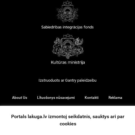
Izstruoduots ar
Gantry
paleidzeibu
About Us
Lītuošonys nūsacejumi
Kontakti
Reklama
Portals lakuga.lv izmontoj seikdatnis, sauktys ari par
cookies
© 2026