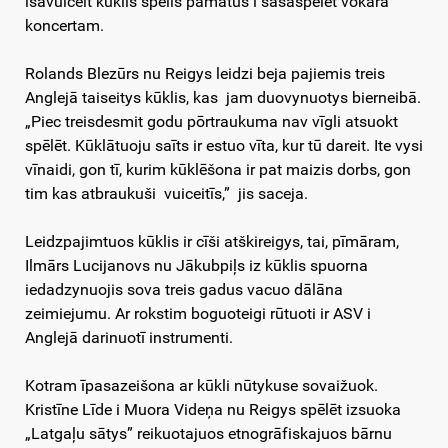
īsavuiceit kūklis spēlis pamatus i sasaspēlēt vokara
koncertam.
Rolands Blezūrs nu Reigys leidzi beja pajiemis treis
Anglejā taiseitys kūklis, kas jam duovynuotys bierneibā.
„Piec treisdesmit godu pōrtraukuma nav vīgli atsuokt
spēlēt. Kūklātuoju saīts ir estuo vīta, kur tū dareit. Ite vysi
vīnaidi, gon tī, kurim kūklēšona ir pat maizis dorbs, gon
tim kas atbraukuši vuiceitīs,” jis saceja.
Leidzpajimtuos kūklis ir cīši atškireigys, tai, pīmāram,
Ilmārs Lucijanovs nu Jākubpiļs iz kūklis spuorna
iedadzynuojis sova treis gadus vacuo dālāna
zeimiejumu. Ar rokstim boguoteigi rūtuoti ir ASV i
Anglejā darinuotī instrumenti.
Kotram īpasazeišona ar kūkli nūtykuse sovaižuok.
Kristīne Līde i Muora Videņa nu Reigys spēlēt izsuoka
„Latgaļu sātys” reikuotajuos etnogrāfiskajuos bārnu