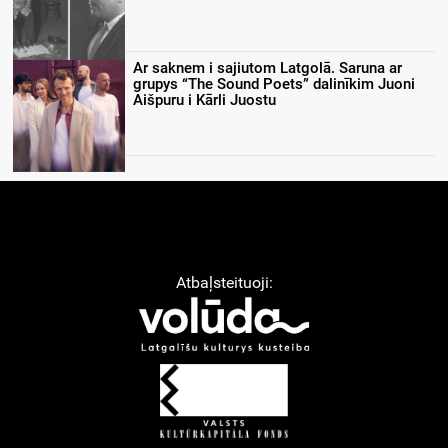
Ar saknem i sajiutom Latgolā. Saruna ar
grupys “The Sound Poets” dalinīkim Juoni
Aišpuru i Kārli Juostu
Atbaļsteituoji: