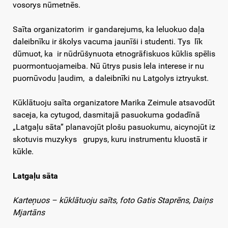
vosorys nūmetnēs.
Saīta organizatorim ir gandarejums, ka leluokuo daļa
daleibnīku ir školys vacuma jaunīši i studenti. Tys līk
dūmuot, ka ir nūdrūšynuota etnogrāfiskuos kūklis spēlis
puormontuojameiba. Nū ūtrys pusis lela interese ir nu
puornūvodu ļaudim, a daleibnīki nu Latgolys iztryukst.
Kūklātuoju saīta organizatore Marika Zeimule atsavodūt
saceja, ka cytugod, dasmitajā pasuokuma godadīnā
„Latgaļu sāta” planavojūt plošu pasuokumu, aicynojūt iz
skotuvis muzykys grupys, kuru instrumentu kluostā ir
kūkle.
Latgaļu sāta
Karteņuos – kūklātuoju saīts, foto Gatis Staprēns, Daiņs
Mjartāns