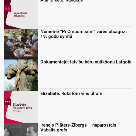
Aija Mikele. Randeņš
Nūmetnē “Pi Ombomīšim!” varēs atsagrīzt
19. godu symtā
Dokumentejūt latvīšu bēru nūtikšonu Latgolā
Elizabete. Rokstom vīns ūtram
Irenejs Plāters-Zībergs – naparostais
Vabalis grafs