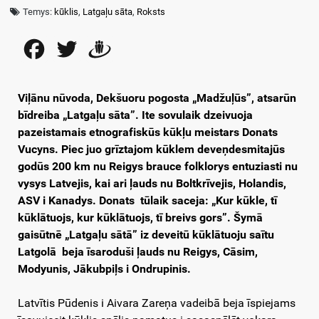
Temys:
kūklis
,
Latgaļu sāta
,
Roksts
Facebook
Twitter
Draugiem
Viļānu nūvoda, Dekšuoru pogosta „Madžuļūs”, atsarūn
bīdreiba „Latgaļu sāta”. Ite sovulaik dzeivuoja
pazeistamais etnografiskūs kūkļu meistars Donats
Vucyns. Piec juo grīztajom kūklem deveņdesmitajūs
godūs 200 km nu Reigys brauce folklorys entuziasti nu
vysys Latvejis, kai ari ļauds nu Boltkrīvejis, Holandis,
ASV i Kanadys. Donats tūlaik saceja: „Kur kūkle, tī
kūklātuojs, kur kūklātuojs, tī breivs gors”. Šymā
gaisūtnē „Latgaļu sātā” iz deveitū kūklātuoju saītu
Latgolā beja īsaroduši ļauds nu Reigys, Cāsim,
Modyunis, Jākubpiļs i Ondrupinis.
Latvītis Pūdenis i Aivara Zareņa vadeibā beja īspiejams