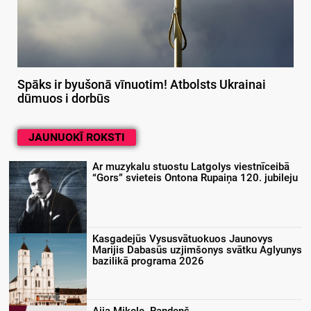
Spāks ir byušonā vīnuotim! Atbolsts Ukrainai
dūmuos i dorbūs
JAUNUOKĪ ROKSTI
Ar muzykalu stuostu Latgolys viestnīceibā
“Gors” svieteis Ontona Rupaiņa 120. jubileju
Kasgadejūs Vysusvātuokuos Jaunovys
Marijis Dabasūs uzjimšonys svātku Aglyunys
bazilikā programa 2026