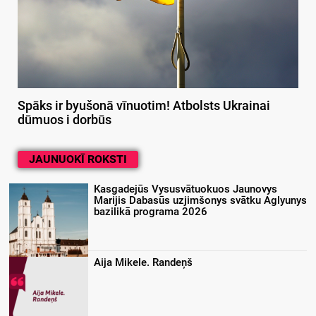
Spāks ir byušonā vīnuotim! Atbolsts Ukrainai
dūmuos i dorbūs
JAUNUOKĪ ROKSTI
Kasgadejūs Vysusvātuokuos Jaunovys
Marijis Dabasūs uzjimšonys svātku Aglyunys
bazilikā programa 2026
Aija Mikele. Randeņš