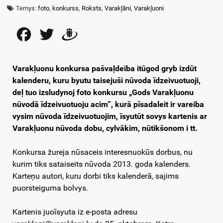
Temys:
foto
,
konkurss
,
Roksts
,
Varakļāni
,
Varakļuoni
Facebook
Twitter
Draugiem
Varakļuonu konkursa pašvaļdeiba itūgod gryb izdūt
kalenderu, kuru byutu taisejuši nūvoda īdzeivuotuoji,
deļ tuo izsludynoj foto konkursu „Gods Varakļuonu
nūvodā īdzeivuotuoju acim”, kurā pīsadaleit ir vareiba
vysim nūvoda īdzeivuotuojim, īsyutūt sovys kartenis ar
Varakļuonu nūvoda dobu, cylvākim, nūtikšonom i tt.
Konkursa žureja nūsaceis interesnuokūs dorbus, nu
kurim tiks sataiseits nūvoda 2013. goda kalenders.
Karteņu autori, kuru dorbi tiks kalenderā, sajims
puorsteiguma bolvys.
Kartenis juoīsyuta iz e-posta adresu