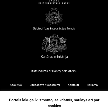
Izstruoduots ar
Gantry
paleidzeibu
About Us
Lītuošonys nūsacejumi
Kontakti
Reklama
Portals lakuga.lv izmontoj seikdatnis, sauktys ari par
cookies
© 2026