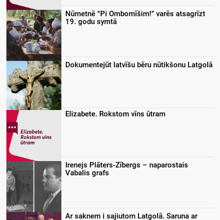
Nūmetnē “Pi Ombomīšim!” varēs atsagrīzt
19. godu symtā
Dokumentejūt latvīšu bēru nūtikšonu Latgolā
Elizabete. Rokstom vīns ūtram
Irenejs Plāters-Zībergs – naparostais
Vabalis grafs
Ar saknem i sajiutom Latgolā. Saruna ar