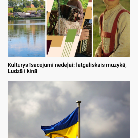
Kulturys īsacejumi nedeļai: latgaliskais muzykā,
Ludzā i kinā