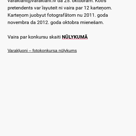
varaklani@varaklani.lv da 25. oktobram. Kotrs
pretendents var īsyuteit ni vaira par 12 karteņom.
Karteņom juobyut fotografātom nu 2011. goda
novembra da 2012. goda oktobra mienešam.
Vaira par konkursu skaiti
NŪLYKUMĀ
Varakļuoni – fotokonkursa nūlykums