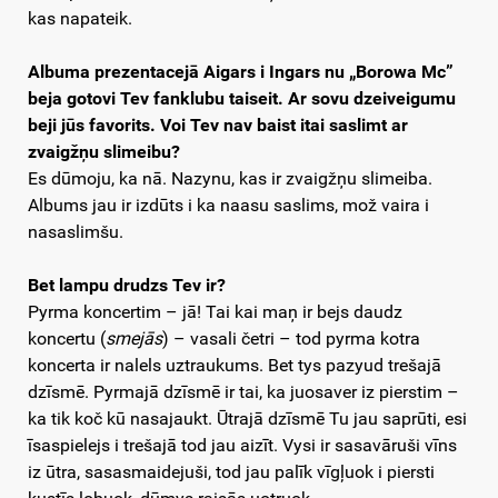
kas napateik.
Albuma prezentacejā Aigars i Ingars nu „Borowa Mc”
beja gotovi Tev fanklubu taiseit. Ar sovu dzeiveigumu
beji jūs favorits. Voi Tev nav baist itai saslimt ar
zvaigžņu slimeibu?
Es dūmoju, ka nā. Nazynu, kas ir zvaigžņu slimeiba.
Albums jau ir izdūts i ka naasu saslims, mož vaira i
nasaslimšu.
Bet lampu drudzs Tev ir?
Pyrma koncertim – jā! Tai kai maņ ir bejs daudz
koncertu (
smejās
) – vasali četri – tod pyrma kotra
koncerta ir nalels uztraukums. Bet tys pazyud trešajā
dzīsmē. Pyrmajā dzīsmē ir tai, ka juosaver iz pierstim –
ka tik koč kū nasajaukt. Ūtrajā dzīsmē Tu jau saprūti, esi
īsaspielejs i trešajā tod jau aizīt. Vysi ir sasavāruši vīns
iz ūtra, sasasmaidejuši, tod jau palīk vīgļuok i piersti