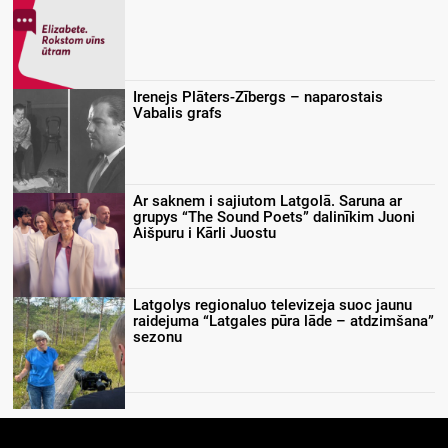
Irenejs Plāters-Zībergs – naparostais
Vabalis grafs
Ar saknem i sajiutom Latgolā. Saruna ar
grupys “The Sound Poets” dalinīkim Juoni
Aišpuru i Kārli Juostu
Latgolys regionaluo televizeja suoc jaunu
raidejuma “Latgales pūra lāde – atdzimšana”
sezonu