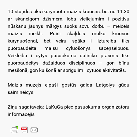
10 stuņdēs tiks īkurynuota maizis kruosns, bet nu 11:30
ar skaneigom dzīsmem, loba vieliejumim i pozitivu
nūskaņu jaunys mārgys suoks sovu dorbu – meiceis
maizis meikli. Puiši škaļdeis molku kruosns
kurynuošonai, bet veiru spāks i iztureiba tiks
puorbaudeita maisu cyluošonys saceņseibuos.
Veikleiba i cytys pasuokuma dalinīku prasmis tiks
puorbaudeitys dažaiduos disciplinuos – gon blīnu
mesšonā, gon kuļšonā ar sprigulim i cytuos aktivitatēs.
Maizis muzejs eipaši gostūs gaida Latgolys gūdu
saimineicys.
Ziņu sagataveja: LaKuGa piec pasuokuma organizatoru
informacejis