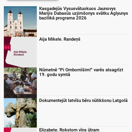
Kasgadejūs Vysusvātuokuos Jaunovys
Marijis Dabasūs uzjimšonys svātku Aglyunys
bazilikā programa 2026
Aija Mikele. Randeņš
Nūmetnē “Pi Ombomīšim!” varēs atsagrīzt
19. godu symtā
Dokumentejūt latvīšu bēru nūtikšonu Latgolā
Elizabete. Rokstom vīns ūtram