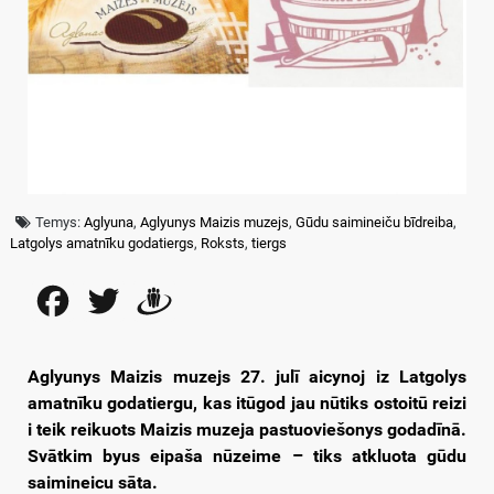
Temys:
Aglyuna
,
Aglyunys Maizis muzejs
,
Gūdu saimineiču bīdreiba
,
Latgolys amatnīku godatiergs
,
Roksts
,
tiergs
Facebook
Twitter
Draugiem
Aglyunys Maizis muzejs 27. julī aicynoj iz Latgolys
amatnīku godatiergu, kas itūgod jau nūtiks ostoitū reizi
i teik reikuots Maizis muzeja pastuoviešonys godadīnā.
Svātkim byus eipaša nūzeime – tiks atkluota gūdu
saimineicu sāta.