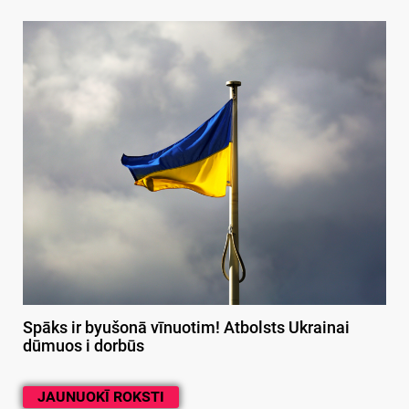
Spāks ir byušonā vīnuotim! Atbolsts Ukrainai
dūmuos i dorbūs
JAUNUOKĪ ROKSTI