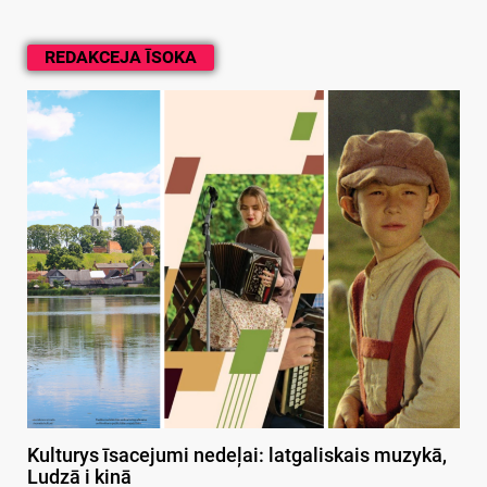
REDAKCEJA ĪSOKA
Kulturys īsacejumi nedeļai: latgaliskais muzykā,
Ludzā i kinā