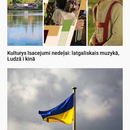
Kulturys īsacejumi nedeļai: latgaliskais muzykā,
Ludzā i kinā