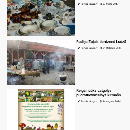
Portals lakuga.lv
27 Marts 2017
Rudiņa Zaļais tierdzeņš Ludzā
Portals lakuga.lv
21 Oktobris 2014
Reigā nūtiks Latgolys
puorstuovnīceibys kirmašs
Portals lakuga.lv
14 Augusts 2014