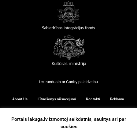
Izstruoduots ar
Gantry
paleidzeibu
About Us
Lītuošonys nūsacejumi
Kontakti
Reklama
Portals lakuga.lv izmontoj seikdatnis, sauktys ari par
cookies
© 2026