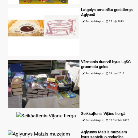
Latgolys amatnīku godatiergs
Aglyunā
Portals lakuga.lv
25 Juļs 2013
Vērmanis duorzā byus LgSC
gruomotu golds
Portals lakuga.lv
28 Juņs 2013
Seikšaļtenis Viļānu tiergā
Portals lakuga.lv
17 Oktobris 2012
Aglyunys Maizis muzejam
byus septeituo godadīna