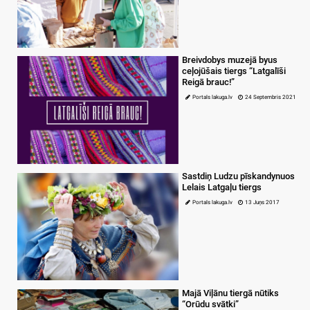
Breivdobys muzejā byus
ceļojūšais tiergs “Latgalīši
Reigā brauc!”
Portals lakuga.lv
24 Septembris 2021
Sastdiņ Ludzu pīskandynuos
Lelais Latgaļu tiergs
Portals lakuga.lv
13 Juņs 2017
Majā Viļānu tiergā nūtiks
“Orūdu svātki”