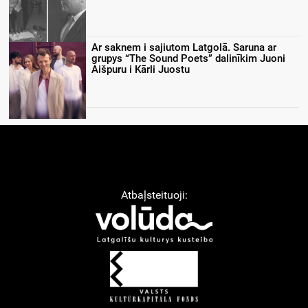
Ar saknem i sajiutom Latgolā. Saruna ar
grupys “The Sound Poets” dalinīkim Juoni
Aišpuru i Kārli Juostu
Atbaļsteituoji: