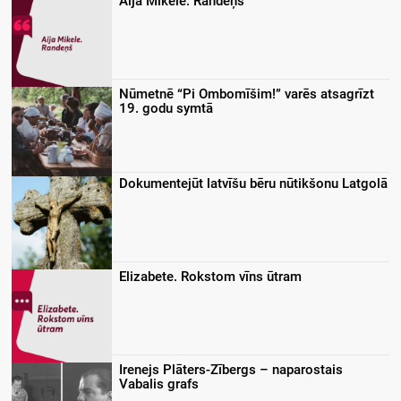
Aija Mikele. Randeņš
Nūmetnē “Pi Ombomīšim!” varēs atsagrīzt
19. godu symtā
Dokumentejūt latvīšu bēru nūtikšonu Latgolā
Elizabete. Rokstom vīns ūtram
Irenejs Plāters-Zībergs – naparostais
Vabalis grafs