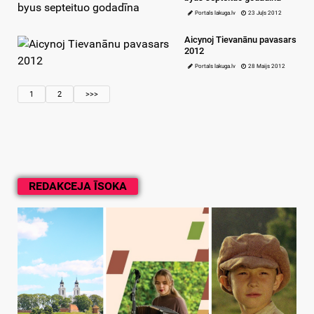
Portals lakuga.lv
23 Juļs 2012
Aicynoj Tievanānu pavasars
2012
Portals lakuga.lv
28 Maijs 2012
1
2
>>>
REDAKCEJA ĪSOKA