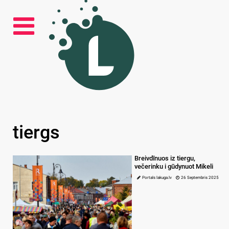
tiergs
Breivdīnuos iz tiergu,
večerinku i gūdynuot Mikeli
Portals lakuga.lv
26 Septembris 2025