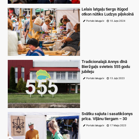
Lelais latgaļu tiergs itūgod
otkon nūtiks Ludzys piļskolnā
Portals lakuga.lv
10 Juņs 2024
Tradicionalajā Annys dīnā
Bieržgaļs svieteis 555 godu
jubileju
Portals lakuga.lv
13 Juļs 2023
Svātku sajiuta i sasatikšonys
prīca. Viļānu tiergam – 30
Portals lakuga.lv
17 Maijs 2023