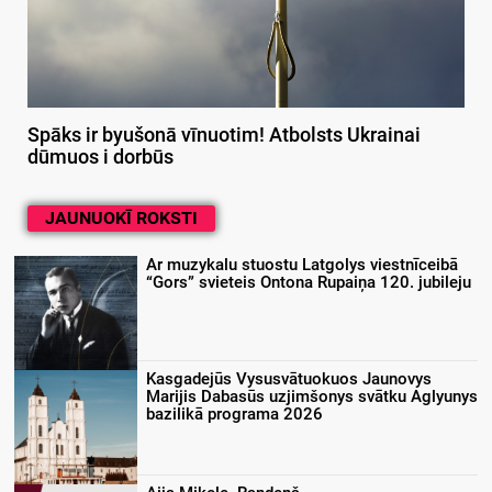
Spāks ir byušonā vīnuotim! Atbolsts Ukrainai
dūmuos i dorbūs
JAUNUOKĪ ROKSTI
Ar muzykalu stuostu Latgolys viestnīceibā
“Gors” svieteis Ontona Rupaiņa 120. jubileju
Kasgadejūs Vysusvātuokuos Jaunovys
Marijis Dabasūs uzjimšonys svātku Aglyunys
bazilikā programa 2026