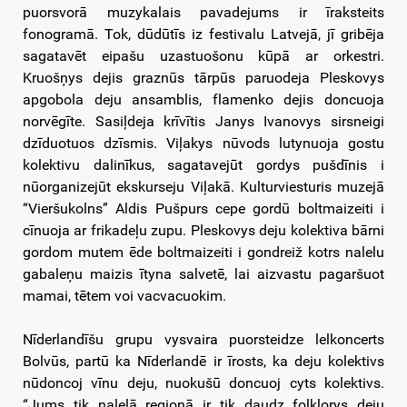
puorsvorā muzykalais pavadejums ir īraksteits
fonogramā. Tok, dūdūtīs iz festivalu Latvejā, jī gribēja
sagatavēt eipašu uzastuošonu kūpā ar orkestri.
Kruošņys dejis graznūs tārpūs paruodeja Pleskovys
apgobola deju ansamblis, flamenko dejis doncuoja
norvēgīte. Sasiļdeja krīvītis Janys Ivanovys sirsneigi
dzīduotuos dzīsmis. Viļakys nūvods lutynuoja gostu
kolektivu dalinīkus, sagatavejūt gordys pušdīnis i
nūorganizejūt ekskurseju Viļakā. Kulturviesturis muzejā
“Vieršukolns” Aldis Pušpurs cepe gordū boltmaizeiti i
cīnuoja ar frikadeļu zupu. Pleskovys deju kolektiva bārni
gordom mutem ēde boltmaizeiti i gondreiž kotrs nalelu
gabaleņu maizis ītyna salvetē, lai aizvastu pagaršuot
mamai, tētem voi vacvacuokim.
Nīderlandīšu grupu vysvaira puorsteidze lelkoncerts
Bolvūs, partū ka Nīderlandē ir īrosts, ka deju kolektivs
nūdoncoj vīnu deju, nuokušū doncuoj cyts kolektivs.
“Jums tik nalelā regionā ir tik daudz folklorys deju