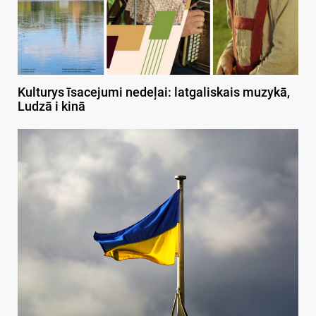
Kulturys īsacejumi nedeļai: latgaliskais muzykā,
Ludzā i kinā