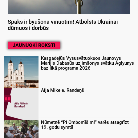
Spāks ir byušonā vīnuotim! Atbolsts Ukrainai
dūmuos i dorbūs
JAUNUOKĪ ROKSTI
Kasgadejūs Vysusvātuokuos Jaunovys
Marijis Dabasūs uzjimšonys svātku Aglyunys
bazilikā programa 2026
Aija Mikele. Randeņš
Nūmetnē “Pi Ombomīšim!” varēs atsagrīzt
19. godu symtā