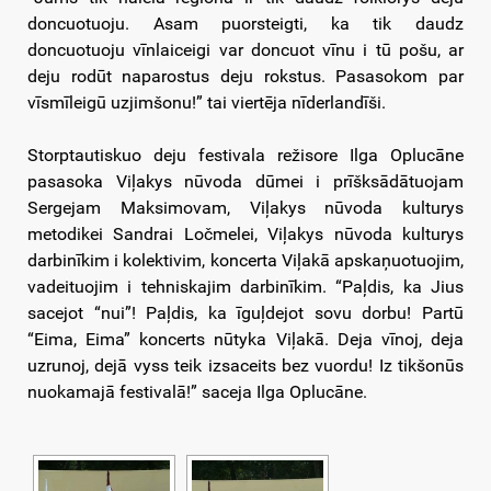
doncuotuoju. Asam puorsteigti, ka tik daudz
doncuotuoju vīnlaiceigi var doncuot vīnu i tū pošu, ar
deju rodūt naparostus deju rokstus. Pasasokom par
vīsmīleigū uzjimšonu!” tai viertēja nīderlandīši.
Storptautiskuo deju festivala režisore Ilga Oplucāne
pasasoka Viļakys nūvoda dūmei i prīšksādātuojam
Sergejam Maksimovam, Viļakys nūvoda kulturys
metodikei Sandrai Ločmelei, Viļakys nūvoda kulturys
darbinīkim i kolektivim, koncerta Viļakā apskaņuotuojim,
vadeituojim i tehniskajim darbinīkim. “Paļdis, ka Jius
sacejot “nui”! Paļdis, ka īguļdejot sovu dorbu! Partū
“Eima, Eima” koncerts nūtyka Viļakā. Deja vīnoj, deja
uzrunoj, dejā vyss teik izsaceits bez vuordu! Iz tikšonūs
nuokamajā festivalā!” saceja Ilga Oplucāne.