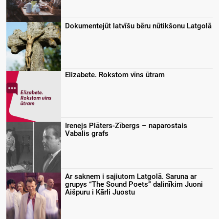
Dokumentejūt latvīšu bēru nūtikšonu Latgolā
Elizabete. Rokstom vīns ūtram
Irenejs Plāters-Zībergs – naparostais
Vabalis grafs
Ar saknem i sajiutom Latgolā. Saruna ar
grupys “The Sound Poets” dalinīkim Juoni
Aišpuru i Kārli Juostu