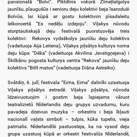
pansionatā “Bolvi”. Pīktdīnis vokorā Zīmeļlatgolys
jaunīšu, pīaugušūs i senioru deju kolektivi beja īsaroduši
Bolvūs, lai kūpā ar gostu kolektivim pīsadaleitu
lelkoncertā “Es nedēļu izdejoju”. Viļakys nūvodu
storptautiskajā deju festivalā puorstuovēja treis
kolektivi: Rekovys vydsškolys jaunīšu deju kolektivs
(vadeituoja Aija Leitena), Viļakys piļsātys kulturys noma
deju kūpa “Dēka” (vadeituoja Akvilina Jevstigņejeva) i
Škilbānu pogosta kulturys centra “Rekova” jaunīšu deju
kolektivs “Bitīt matos” (vadeituoja Diāna Astreiko).
Svātdiņ, 6. julī, festivala “Eima, Eima” dalinīki uzastuoja
Viļakys piļsātys estradē. Viļakys piļsātys, nūvoda
īdzeivuotuojim i gostim beja īspiejams vāruot
teatralizietū Nīderlandis deju grupys uzvadumu, kuru
pavadeja dzeivuo muzyka – orkestris i beja īkļauti
nacionalī vaļsts simboli – tulpis, kūka tupelis, vieja
patmalis. Nīderlandīši pastuosteja, ka na vysod deju
grupa uzastuoj kūpā ar orkestri festivalūs Nīderlandē,