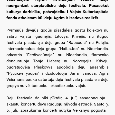
nūorganizēt storptautisku deju festivalu. Pasasokūt
kulturys darbinīku, pošvaļdeibu i Vaļsts Kulturkapitala
fonda atbolstam itū ideju Agrim ir izadevs realizēt.
Pyrmajūs divejūs godūs pīsadaleja gostu kolektivi nu
sābru vaļstu Igaunejis, Lītovys, Krīvejis, nu itūgod
festivalā pīsadaleja deju grupa “Rapsodia” nu Pūlejis,
internacionaluo deju grupa “HaiLaJoc” nu Nīderlandis,
orkestris “Ferdivedûnsje” nu Nīderlandis, flamenko
doncuotuoja Tonje Lieberg nu Norvegejis. Krīveju
puorstuovēja Pleskovys apgobola deju ansamblis
“Русские узоры” i dzīduotuoja Jana Ivanova. Agris
Veismaņs cer, ka catūrtajā deju festivalā pīsadaleis deju
grupys nu vēļ tuoluoku i eksotiskuoku vaļstu.
Deju festivala dalinīki pīktdiņ, 4. julī, sasadoncuoja i
skaistu koncertu deve Ruguoju nūvoda estradē. Sastdiņ,
5. julī, izbraukuma koncerti nūtyka Veiksnys pogostā i