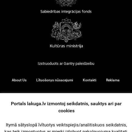
Izstruoduots ar
Gantry
paleidzeibu
About Us
Lītuošonys nūsacejumi
Kontakti
Reklama
Portals lakuga.lv izmontoj seikdatnis, sauktys ari par
© 2026
cookies
Itymā sātyslopā īvītuotys veiktspiejis/analitiskuos seikdatnis,
iz augšu
kas teik izmontuotys ar mierki izlobuot pakolpuojuma kvalitati.