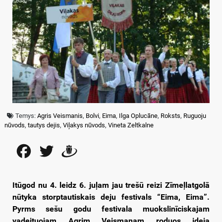
Temys:
Agris Veismanis
,
Bolvi
,
Eima
,
Ilga Oplucāne
,
Roksts
,
Ruguoju
nūvods
,
tautys dejis
,
Viļakys nūvods
,
Vineta Zeltkalne
Facebook
Twitter
Draugiem
Itūgod nu 4. leidz 6. juļam jau trešū reizi Zīmeļlatgolā
nūtyka storptautiskais deju festivals “Eima, Eima”.
Pyrms sešu godu festivala muokslinīciskajam
vadeituojam Agrim Veismaņam roduos ideja