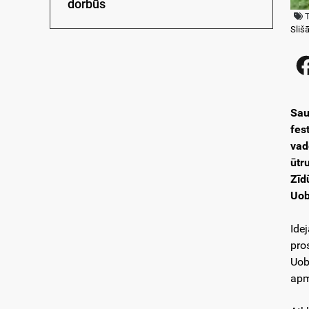
dorbūs
Sliš
Sau
fes
vad
ūtr
Zīd
Uob
Ide
pro
Uob
apm