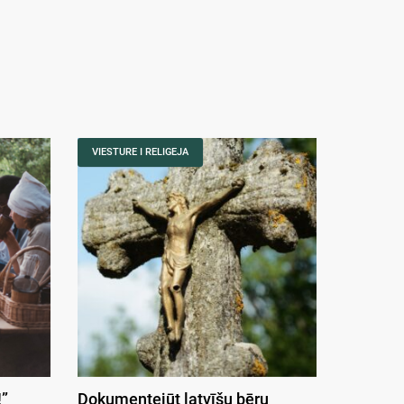
VIESTURE I RELIGEJA
”
Dokumentejūt latvīšu bēru