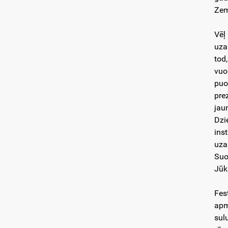
Zem
Vēļ
uza
tod
vuo
puo
pre
jau
Dzi
ins
uza
Suo
Jūk
Fes
apm
sul