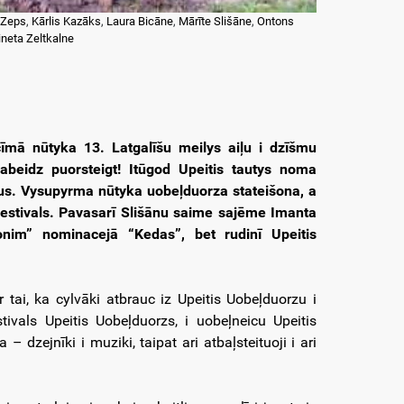
 Zeps
,
Kārlis Kazāks
,
Laura Bicāne
,
Mārīte Slišāne
,
Ontons
ineta Zeltkalne
cīmā nūtyka 13. Latgalīšu meilys aiļu i dzīšmu
nabeidz puorsteigt! Itūgod Upeitis tautys noma
jus. Vysupyrma nūtyka uobeļduorza stateišona, a
festivals. Pavasarī Slišānu saime sajēme Imanta
nim” nominacejā “Kedas”, bet rudinī Upeitis
r tai, ka cylvāki atbrauc iz Upeitis Uobeļduorzu i
tivals Upeitis Uobeļduorzs, i uobeļneicu Upeitis
 dzejnīki i muziki, taipat ari atbaļsteituoji i ari