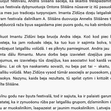
luojūt festivalu, Andris Slišāns saceja, ka skaitlis treispadsmit
us festivala dybynuotuojs Ontons Slišāns nūsaver iz itū pasu
 ka mes juo tradiceju turpynojam. Imanta Zīdūņa dzeju latgalisk
ram festivala dalinīkam A. Slišāns duovuoja Annelis Slišānes t
eļduorzā raža byus sagaidama piec puors godu, nu kab simbols 
lkuot Imantu Zīdūni beja bruoļa Andra ideja. Koč kod piec 
osteja, ka jam rodusēs ideja, ka tuo kuo ir sajimta bolva,
rdzejuot latgalīšu volūdā. I es pīkrytu pamieginuot. Andris jau
nta dālu Rimantu. Muns dorbs beja izavieleit dzejūļus piec
ojumus, es izavielieju tūs dzejūļus, kas asociativi koč kaidā
šānu. Lai cik tys naskanietu sovaiži, nu beja pat tai – skaitu,
galīšu volūdā. Maņ Zīdūņs vysod tūmār asociejīs ar puosokom, 
sokys. Nazynu, kaids beja rezultats, tū sprīst cytim i kritizēt
īte Slišāne.
vīnu godu nav byuts festivalā, tod ir sajiuta, ka ir palaisti g
statej, ka ir zynuošonu rūbs par latgalīšu grupom, dzīsminīkim i
cu ar muokslinīkim, īsapazeist ar jaunim muokslinīkim. Latvejis