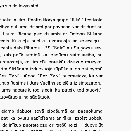
 viņ daiļovys sirdi.
uokslinīkim. Postfolklorys grupa “Rikši” festivalā
neibys dullumā dzīsmi par pavasari var dzīduot ari
uo Laura Bicāne piec dzīsmis ar Ontona Slišāna
cents Kūkuojs publiku uzrunuoja ar spieceigu i
ncenta dāls Rihards. P.S “Sala” nu Saļņovys sevi
, kab palīk atmiņā kai padūmu saimisteiba, nu
 stuosteja, ka jim cīši pateikūt dzeivuo muzyka.
drim Slišānam izduovuoja tūpūšajai grupai pyrmū
“Bez PVN”. Itūgod “Bez PVN” puorsteidze, ka var
untis Rasims i Jurs Vucāns spielēja iz sintezatoru.
ms napateik, tod siedit, ka pateik, tod stuovit”.
tuovātuoju, na sādātuoju.
 īspiejams dabuot sovā eipašumā ari pasuokuma
 pat, ka byutu napīcīšams ar rūku izspīst uobeļu
alinīkus puorsteidze ari trešū reizi – duovojūt