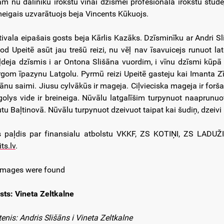
am nu dalinīku īrokstu vīnai dzīsmei profesionalā īrokstu studej
meigais uzvarātuojs beja Vincents Kūkuojs.
tivala eipašais gosts beja Kārlis Kazāks. Dzīsminīku ar Andri S
god Upeitē asūt jau trešū reizi, nu vēļ nav īsavuicejs runuot lat
iļdeja dzīsmis i ar Ontona Slišāna vuordim, i vīnu dzīsmi kūpā 
gom īpazynu Latgolu. Pyrmū reizi Upeitē gasteju kai Imanta Zī
ānu saimi. Jiusu cylvākūs ir mageja. Ciļvieciska mageja ir forša. 
golys vide ir breineiga. Nūvālu latgalīšim turpynuot naaprunuot
utu Baļtinovā. Nūvālu turpynuot dzeivuot taipat kai šudiņ, dzeivi 
s paļdis par finansialu atbolstu VKKF, ZS KOTIŅI, ZS LADU
its.lv
.
images were found
sts: Vineta Zeltkalne
tenis: Andris Slišāns i Vineta Zeltkalne