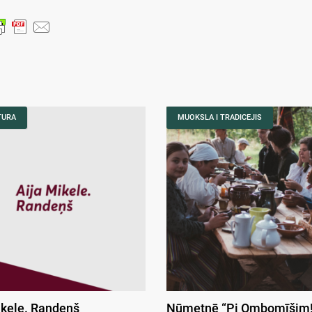
TURA
MUOKSLA I TRADICEJIS
ikele. Randeņš
Nūmetnē “Pi Ombomīšim!