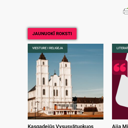
JAUNUOKĪ ROKSTI
VIESTURE I RELIGEJA
LITERA
Kasgadejūs Vysusvātuokuos
Aija M