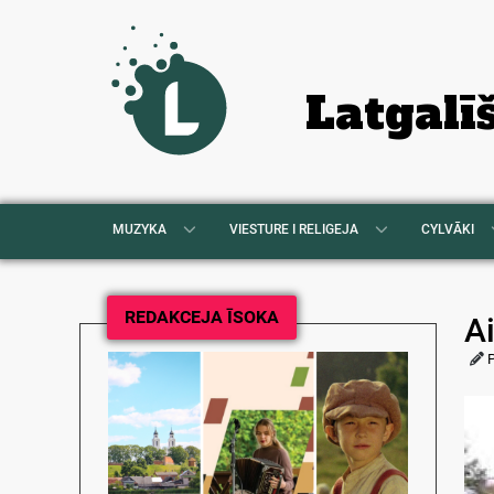
Latgalī
MUZYKA
VIESTURE I RELIGEJA
CYLVĀKI
REDAKCEJA ĪSOKA
A
P