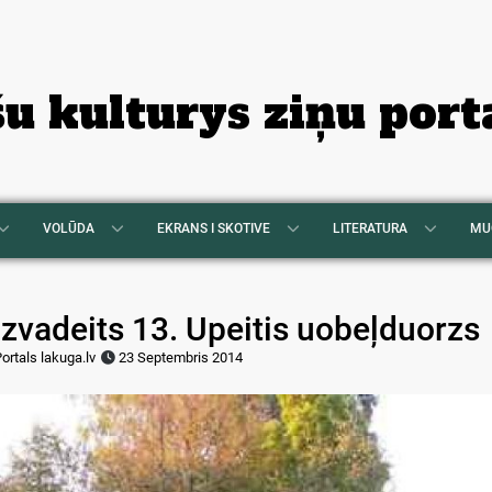
šu kulturys ziņu port
VOLŪDA
EKRANS I SKOTIVE
LITERATURA
MU
izvadeits 13. Upeitis uobeļduorzs
ortals lakuga.lv
23 Septembris 2014