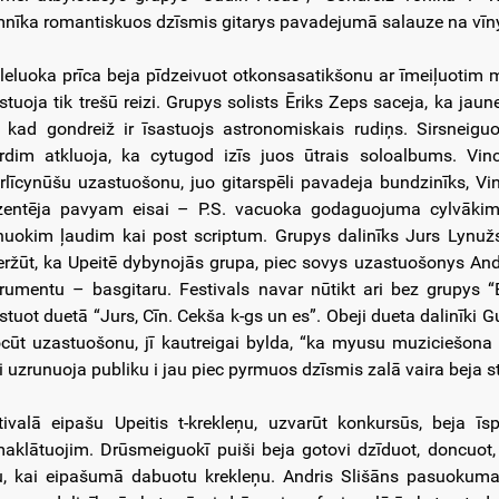
nīka romantiskuos dzīsmis gitarys pavadejumā salauze na vīnys
 leluoka prīca beja pīdzeivuot otkonsasatikšonu ar īmeiļuotim m
stuoja tik trešū reizi. Grupys solists Ēriks Zeps saceja, ka jau
, kad gondreiž ir īsastuojs astronomiskais rudiņs. Sirsneig
rdim atkluoja, ka cytugod izīs juos ūtrais soloalbums. Vin
rlīcynūšu uzastuošonu, juo gitarspēli pavadeja bundzinīks, Vi
zentēja pavyam eisai – P.S. vacuoka godaguojuma cylvākim
nuokim ļaudim kai post scriptum. Grupys dalinīks Jurs Lynužs
eržūt, ka Upeitē dybynojās grupa, piec sovys uzastuošonys An
trumentu – basgitaru. Festivals navar nūtikt ari bez grupys 
stuot duetā “Jurs, Cīn. Cekša k-gs un es”. Obeji dueta dalinīki G
cūt uzastuošonu, jī kautreigai bylda, “ka myusu muziciešona ju
i uzrunuoja publiku i jau piec pyrmuos dzīsmis zalā vaira beja s
tivalā eipašu Upeitis t-krekleņu, uzvarūt konkursūs, beja
aklātuojim. Drūsmeiguokī puiši beja gotovi dzīduot, doncuot,
u, kai eipašumā dabuotu krekleņu. Andris Slišāns pasuokuma d