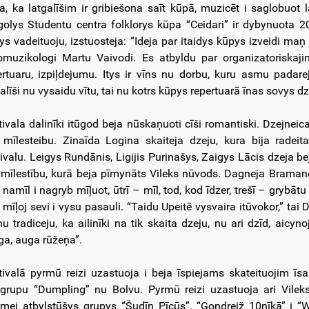
ca, ka latgalīšim ir gribiešona saīt kūpā, muzicēt i saglobuot l
golys Studentu centra folklorys kūpa “Ceidari” ir dybynuota 2
ys vadeituoju, izstuosteja: “Ideja par itaidys kūpys izveidi m
omuzikologi Martu Vaivodi. Es atbyldu par organizatoriska
ertuaru, izpiļdejumu. Itys ir vīns nu dorbu, kuru asmu padar
galīši nu vysaidu vītu, tai nu kotrs kūpys repertuarā īnas sovys d
tivala dalinīki itūgod beja nūskaņuoti cīši romantiski. Dzejneic
 mīlesteibu. Zinaīda Logina skaiteja dzeju, kura bija radei
tivalu. Leigys Rundānis, Ligijis Purinašys, Zaigys Lācis dzeja bej
 mīlestību, kurā beja pīmynāts Vileks nūvods. Dagneja Bramane c
 namīl i nagryb mīļuot, ūtrī – mīl, tod, kod īdzer, trešī – grybātu m
i mīļoj sevi i vysu pasauli. “Taidu Upeitē vysvaira itūvokor,” ta
nu tradiceju, ka ailinīki na tik skaita dzeju, nu ari dzīd, aic
ga, auga rūžeņa”.
tivalā pyrmū reizi uzastuoja i beja īspiejams skateituojim īs
grupu “Dumpling” nu Bolvu. Pyrmū reizi uzastuoja ari Vilek
mei atbylstūšys grupys “Šudīn Pīcūs”, “Gondreiž 10nīkā” i “