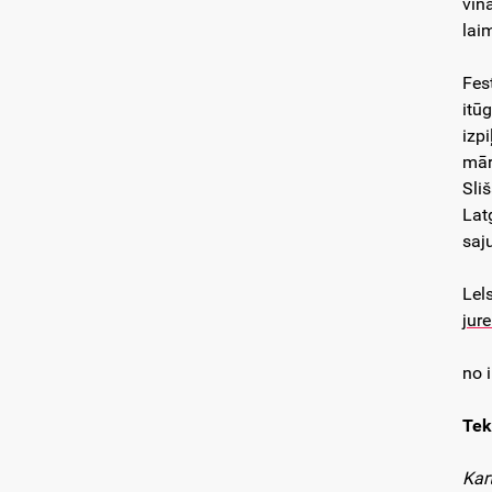
vīn
lai
Fes
itū
izp
mār
Sliš
Lat
saj
Lel
jure
no 
Tek
Kar