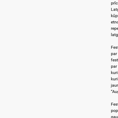
prī
Lat
kūp
etn
rep
lat
Fes
par
fes
par
kuri
kur
jau
“Au
Fes
pop
gau