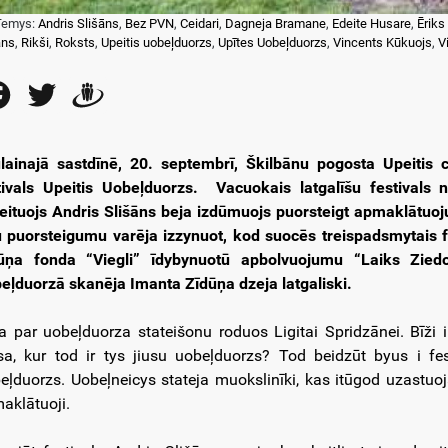
Temys:
Andris Slišāns
,
Bez PVN
,
Ceidari
,
Dagneja Bramane
,
Edeite Husare
,
Ēriks
āns
,
Rikši
,
Roksts
,
Upeitis uobeļduorzs
,
Upītes Uobeļduorzs
,
Vincents Kūkuojs
,
V
Facebook
Twitter
Draugiem
lainajā sastdīnē, 20. septembrī, Škilbānu pogosta Upeitis 
tivals Upeitis Uobeļduorzs. Vacuokais latgalīšu festivals 
eituojs Andris Slišāns beja izdūmuojs puorsteigt apmaklātuo
u puorsteigumu varēja izzynuot, kod suocēs treispadsmytais 
ūņa fonda “Viegli” īdybynuotū apbolvuojumu “Laiks Ziedo
eļduorzā skanēja Imanta Zīdūņa dzeja latgaliski.
ja par uobeļduorza stateišonu roduos Ligitai Spridzānei. Bīži i
sa, kur tod ir tys jiusu uobeļduorzs? Tod beidzūt byus i fes
eļduorzs. Uobeļneicys stateja muokslinīki, kas itūgod uzastuoja –
aklātuoji.