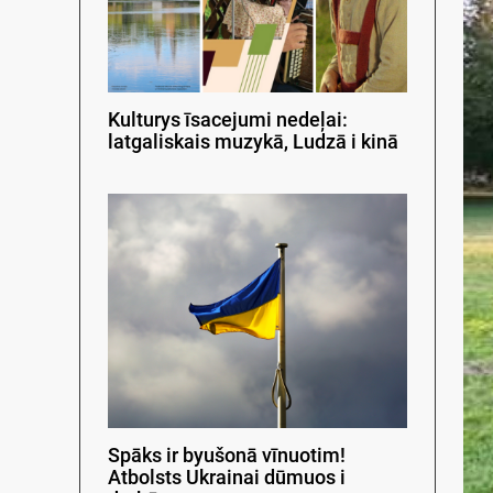
Kulturys īsacejumi nedeļai:
latgaliskais muzykā, Ludzā i kinā
Spāks ir byušonā vīnuotim!
Atbolsts Ukrainai dūmuos i