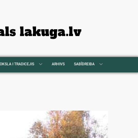
als lakuga.lv
OKSLA I TRADICEJIS
ARHIVS
SABĪDREIBA