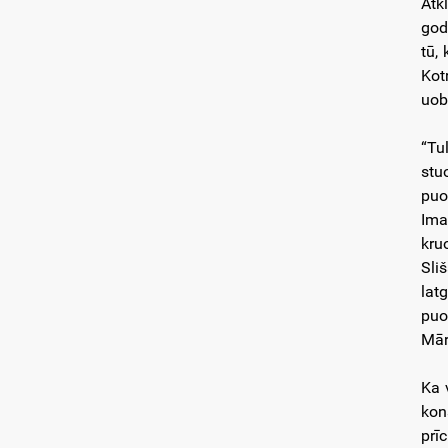
Atk
god
tū,
Kot
uob
“Tu
stu
puo
Ima
kru
Sli
lat
puo
Mār
Ka 
kon
prī