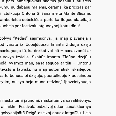
 ir pats laimeiguokais skaitlis pasaulī i jau treis
okumu nu dabasu malenis, cerams, ka prīcojās par
i iztulkuoja Ontona Slišāna meita Mārīte Slišāne.
amburietūs uobeleišus, partū ka itūgod stateitajā
uobeļs par festivalu atguodynoj kotru dīnu!
bolvys “Kedas” sajimšonys, jis maņ pīzvaneja i
 tod varātu iz Uobeļduorzu Imanta Zīdūņa dzeju
 saskaņuoja tū, ka dreikst voi nā – sasazvonūt ar
 sovys izvielis. Skaitūt Imanta Zīdūņa dzejūļu
 veidā, vysmoz maņ, sasaistejuos ar tēti – Ontonu
 teksts ir latviski, nu maņ automatiski skaitejuos
partū bonusā pi dzejūļu, puortulkuoju kruosainuos
 cytim, nu tys beja muns redzīņs,” īpazeistynuoja
arum naskaitami jaunumi, naskaitamys sasatikšonys,
 ailinīkim. Festivalā pīdzeivoj otkon sasatikšomys
 golvyspiļsātā Reigā dzeivoj daudz latgalīšu. Lela