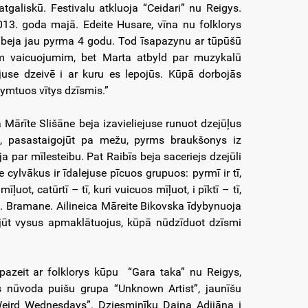
atgaliskū. Festivalu atkluoja “Ceidari” nu Reigys.
013. goda majā. Edeite Husare, vīna nu folklorys
aņ beja jau pyrma 4 godu. Tod īsapazynu ar tūpūšū
jim vaicuojumim, bet Marta atbyld par muzykalū
ejuse dzeivē i ar kuru es lepojūs. Kūpā dorbojās
zymtuos vītys dzīsmis.”
a Mārīte Slišāne beja izavieliejuse runuot dzejūļus
ta, pasastaigojūt pa mežu, pyrms braukšonys iz
a par mīlesteibu. Pat Raibīs beja saceriejs dzejūli
ylvākus ir īdalejuse pīcuos grupuos: pyrmī ir tī,
īļuot, catūrtī – tī, kuri vuicuos mīļuot, i pīktī – tī,
i D. Bramane. Ailineica Māreite Bikovska īdybynuoja
ynojūt vysus apmaklātuojus, kūpā nūdzīduot dzīsmi
apazeit ar folklorys kūpu “Gara taka” nu Reigys,
s nūvoda puišu grupa “Unknown Artist”, jaunīšu
Weird Wednesdays”. Dziesminīku Daiņa Adijāņa i