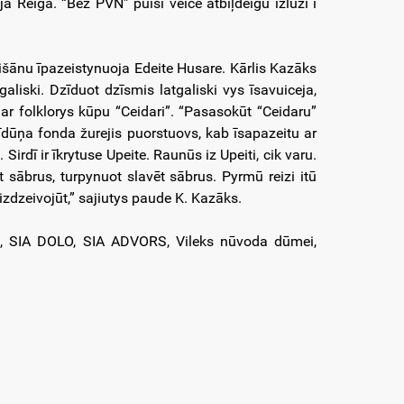
ā Reigā. “Bez PVN” puiši veice atbiļdeigū izlūzi i
lišānu īpazeistynuoja Edeite Husare. Kārlis Kazāks
galiski. Dzīduot dzīsmis latgaliski vys īsavuiceja,
ar folklorys kūpu “Ceidari”. “Pasasokūt “Ceidaru”
dūņa fonda žurejis puorstuovs, kab īsapazeitu ar
Sirdī ir īkrytuse Upeite. Raunūs iz Upeiti, cik varu.
 sābrus, turpynuot slavēt sābrus. Pyrmū reizi itū
izdzeivojūt,” sajiutys paude K. Kazāks.
ŽI, SIA DOLO, SIA ADVORS, Vileks nūvoda dūmei,