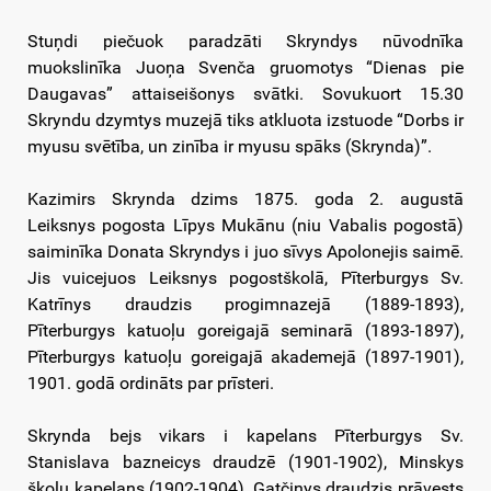
Stuņdi piečuok paradzāti Skryndys nūvodnīka
muokslinīka Juoņa Svenča gruomotys “Dienas pie
Daugavas” attaiseišonys svātki. Sovukuort 15.30
Skryndu dzymtys muzejā tiks atkluota izstuode “Dorbs ir
myusu svētība, un zinība ir myusu spāks (Skrynda)”.
Kazimirs Skrynda dzims 1875. goda 2. augustā
Leiksnys pogosta Līpys Mukānu (niu Vabalis pogostā)
saiminīka Donata Skryndys i juo sīvys Apolonejis saimē.
Jis vuicejuos Leiksnys pogostškolā, Pīterburgys Sv.
Katrīnys draudzis progimnazejā (1889-1893),
Pīterburgys katuoļu goreigajā seminarā (1893-1897),
Pīterburgys katuoļu goreigajā akademejā (1897-1901),
1901. godā ordināts par prīsteri.
Skrynda bejs vikars i kapelans Pīterburgys Sv.
Stanislava bazneicys draudzē (1901-1902), Minskys
školu kapelans (1902-1904), Gatčinys draudzis prāvests