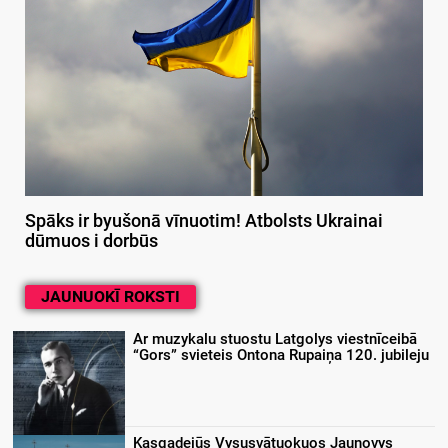
Spāks ir byušonā vīnuotim! Atbolsts Ukrainai
dūmuos i dorbūs
JAUNUOKĪ ROKSTI
Ar muzykalu stuostu Latgolys viestnīceibā
“Gors” svieteis Ontona Rupaiņa 120. jubileju
Kasgadejūs Vysusvātuokuos Jaunovys