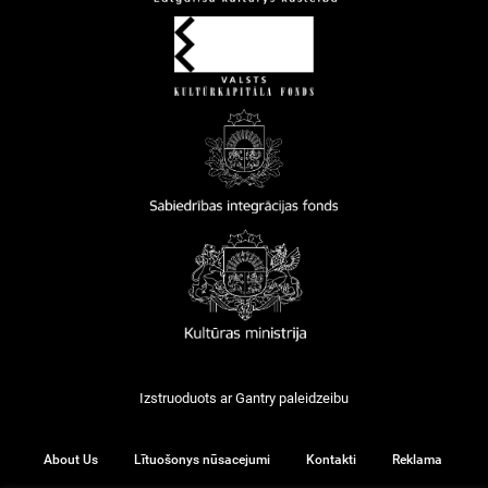
Izstruoduots ar
Gantry
paleidzeibu
About Us
Lītuošonys nūsacejumi
Kontakti
Reklama