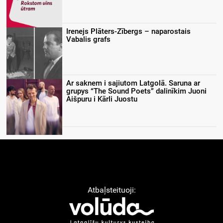
Irenejs Plāters-Zībergs – naparostais
Vabalis grafs
Ar saknem i sajiutom Latgolā. Saruna ar
grupys “The Sound Poets” dalinīkim Juoni
Aišpuru i Kārli Juostu
Atbaļsteituoji: