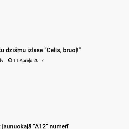
šu dzīšmu izlase “Celīs, bruoļ!”
lv
11 Apreļs 2017
it jaunuokajā “A12” numerī