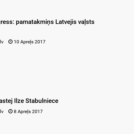
ress: pamatakmiņs Latvejis vaļsts
lv
10 Apreļs 2017
astej Ilze Stabulniece
lv
8 Apreļs 2017