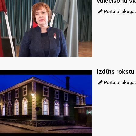
vuiceišonu š
Portals lakuga.
Izdūts rokstu
Portals lakuga.