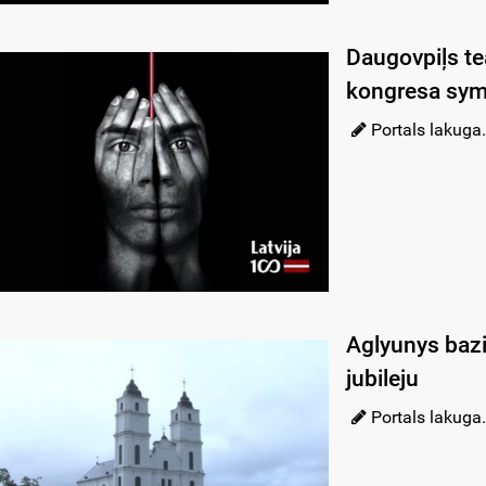
Daugovpiļs te
kongresa symt
Portals lakuga.
Aglyunys bazi
jubileju
Portals lakuga.