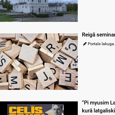
Reigā seminar
Portals lakuga.
“Pi myusim L
kurā latgalis