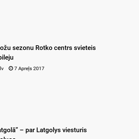
uožu sezonu Rotko centrs svieteis
ileju
lv
7 Apreļs 2017
tgolā” – par Latgolys viesturis