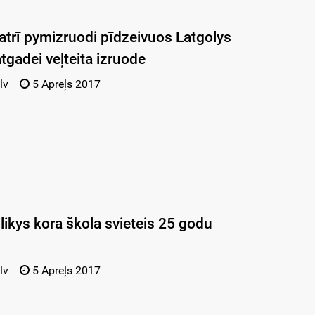
atrī pymizruodi pīdzeivuos Latgolys
gadei veļteita izruode
lv
5 Apreļs 2017
likys kora škola svieteis 25 godu
lv
5 Apreļs 2017