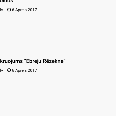
koluos
lv
6 Apreļs 2017
 kruojums “Ebreju Rēzekne”
lv
6 Apreļs 2017