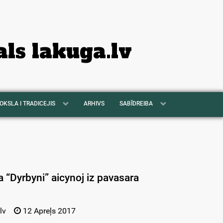
als lakuga.lv
OKSLA I TRADICEJIS
ARHIVS
SABĪDREIBA
a “Dyrbyni” aicynoj iz pavasara
lv
12 Apreļs 2017