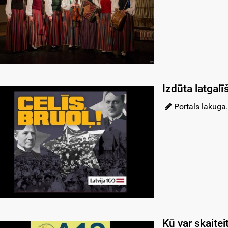
Izdūta latgalī
Portals lakuga.
Kū var skaite