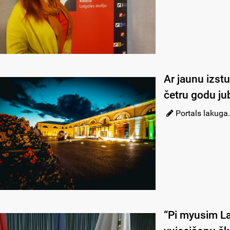
Ar jaunu izst
četru godu jub
Portals lakuga.
“Pi myusim La