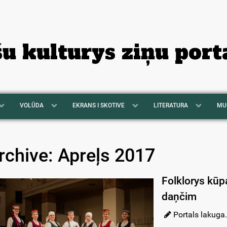
šu kulturys ziņu port
VOLŪDA
EKRANS I SKOTIVE
LITERATURA
MU
rchive: Apreļs 2017
Folklorys kūp
daņčim
Portals lakuga.