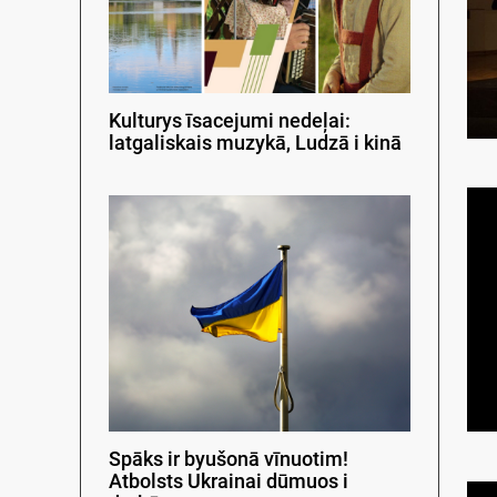
Kulturys īsacejumi nedeļai:
latgaliskais muzykā, Ludzā i kinā
Spāks ir byušonā vīnuotim!
Atbolsts Ukrainai dūmuos i