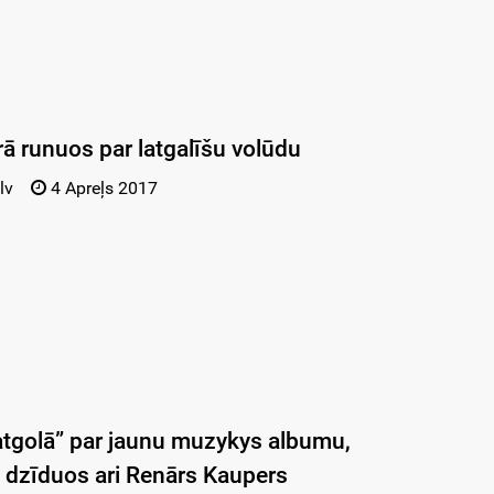
ā runuos par latgalīšu volūdu
lv
4 Apreļs 2017
atgolā” par jaunu muzykys albumu,
ki dzīduos ari Renārs Kaupers