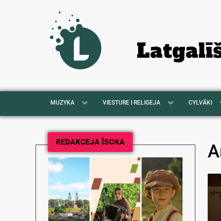
Latgalī
MUZYKA
VIESTURE I RELIGEJA
CYLVĀKI
REDAKCEJA ĪSOKA
A