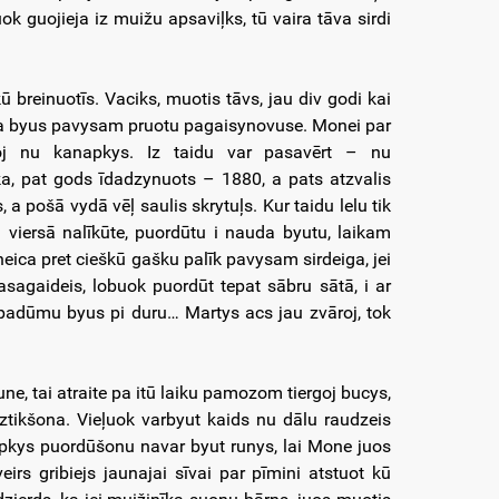
k guojieja iz muižu apsaviļks, tū vaira tāva sirdi
 breinuotīs. Vaciks, muotis tāvs, jau div godi kai
ca byus pavysam pruotu pagaisynovuse. Monei par
oj nu kanapkys. Iz taidu var pasavērt – nu
a, pat gods īdadzynuots – 1880, a pats atzvalis
, a pošā vydā vēļ saulis skrytuļs. Kur taidu lelu tik
 viersā nalīkūte, puordūtu i nauda byutu, laikam
ineica pret cieškū gašku palīk pavysam sirdeiga, jei
sagaideis, lobuok puordūt tepat sābru sātā, i ar
 padūmu byus pi duru… Martys acs jau zvāroj, tok
e, tai atraite pa itū laiku pamozom tiergoj bucys,
iztikšona. Vieļuok varbyut kaids nu dālu raudzeis
napkys puordūšonu navar byut runys, lai Mone juos
irs gribiejs jaunajai sīvai par pīmini atstuot kū