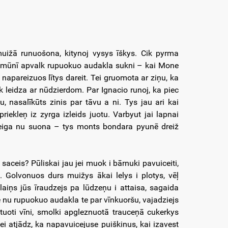
 muižā runuošona, kitynoj vysys īškys. Cik pyrma
aumūnī apvalk rupuokuo audakla sukni – kai Mone
napareizuos lītys dareit. Tei gruomota ar ziņu, ka
k leidza ar nūdzierdom. Par Ignacio runoj, ka piec
, nasalīkūts zinis par tāvu a ni. Tys jau ari kai
priekleņ iz zyrga izleids juotu. Varbyut jai lapnai
leiga nu suona – tys monts bondara pyunē dreiž
saceis? Pūliskai jau jei muok i bārnuki pavuiceiti,
t. Golvonuos durs muižys ākai lelys i plotys, vēļ
aiņs jūs īraudzejs pa lūdzeņu i attaisa, sagaida
e nu rupuokuo audakla te par vīnkuoršu, vajadziejs
tuoti vīni, smolki apgleznuotā trauceņā cukerkys
i atjādz, ka napavuicejuse puiškinus, kai izavest