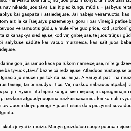
ašu. Par Martu solā runoj nu juos pīdzimšonys, tai i bondars iz
rs nav nikaids juos tāvs. Lai īt piec kungu mūdis – jai byus reit
apkys kai gaspaža i atsiediejuse. Jai nabejs veiramuotis, kas
tom aiz laika īsiejušys pazemeibys goru i par vīneigū patīsei
zeivuos veiramuotis gūdu, a niule vīneiguo prīca, kod „sorkonī g
ta iz kanapkys siediejuse, kod viņ gribiejuse, te juos trūņs i g
epī salykuse sādūte kai vacuo muižneica, kas saīt juos baba
udejuse.
darīne gon jūs rainuo kača pa rūkom nameicejuse, mīreigi dzei
neibā tyvuok „tāvu“ bazneicā redziejuse. Atlaiduos nūstuojuse p
 Ignacio jū sauce i jis tok italīšu ašņa. A varbyut pat i na mui
orus taisejs, tai pi naudys i tics. Viņ nazkuo nabraucs atpakaļ i
is par jim vysim i itū lapnū kungu īsiermiejušajim, sprūgainajim m
 pi sevkura atguodynuojuma nazkas sasamīdz kai komulī i vydā 
e tev Juoņa dīnys peirāgi – juos trešais dāls pīdzymst sovaidu
 Ignatu.
t īškūts jī vysi iz muižu. Martys gruzdūšuo suope puorsamejuse p