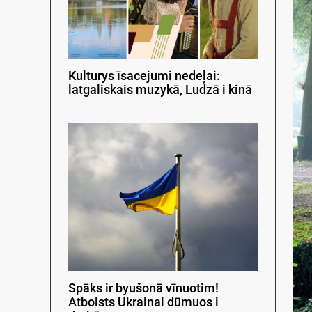
Kulturys īsacejumi nedeļai:
latgaliskais muzykā, Ludzā i kinā
Spāks ir byušonā vīnuotim!
Atbolsts Ukrainai dūmuos i