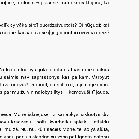
uojuse, motus sev plāsuse i ratunkuos klīguse, ka
 palīk cylvāka sirdī puordzeivuotais? Ci nūguož kai
 suope, kai saduzuse iļgi globuotuo cereiba i reizē
 šaļts nu ūļneicys gola Ignatam atnas runeiguokūs
nu saimis, nav saprasšonys, kas pa kam. Varbyut
tāva nuovis? Dūmuot, na sūlim īt, a jū eņgeli nas.
js par muižu viņ nalobys lītys – komovuši tī ļauds,
neica Mone īskriejuse. Iz kanapkys izkluotys div
ovū krādzeņu i boltū kvarbatku apleik – atlaidu
 muižā. Nu, nu, kū i saceis Mone, tei solys slūta,
golvonū par jūs siebrineicu zyna pat Ignats, ostoņu