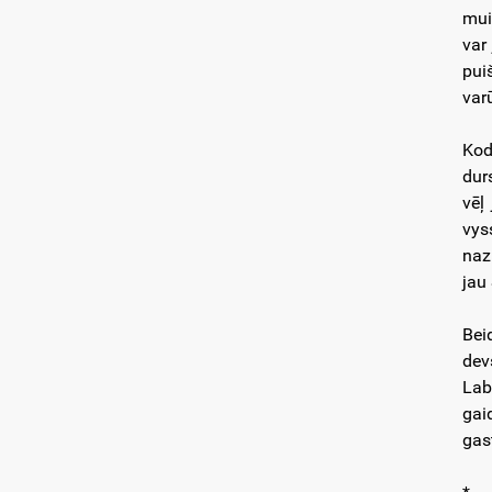
mui
var
pui
var
Kod
dur
vēļ
vys
naz
jau
Bei
dev
Lab
gai
gast