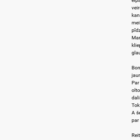
eip
vei
kan
mei
pīd
Mar
kli
gla
Bon
jau
Par
olt
dal
Tok
A š
par
Rei