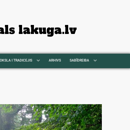
als lakuga.lv
OKSLA I TRADICEJIS
ARHIVS
SABĪDREIBA