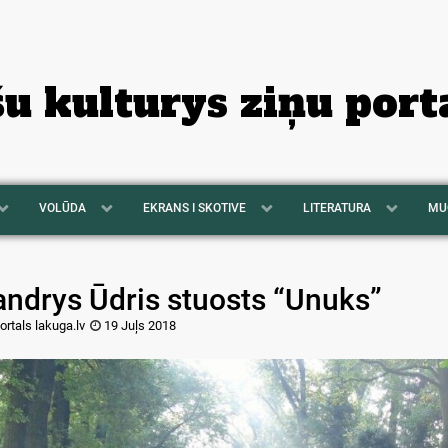
šu kulturys ziņu port
VOLŪDA
EKRANS I SKOTIVE
LITERATURA
MU
andrys Ūdris stuosts “Unuks”
ortals lakuga.lv
19 Juļs 2018