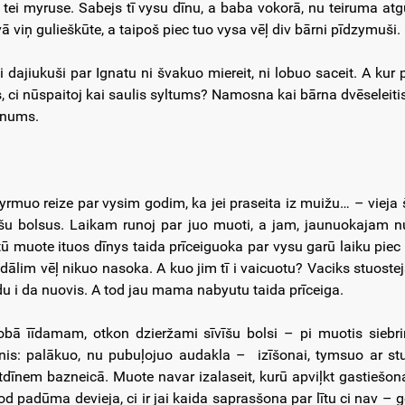
 tei myruse. Sabejs tī vysu dīnu, a baba vokorā, nu teiruma atg
vā viņ gulieškūte, a taipoš piec tuo vysa vēļ div bārni pīdzymuši.
 i dajiukuši par Ignatu ni švakuo miereit, ni lobuo saceit. A kur
ts, ci nūspaitoj kai saulis syltums? Namosna kai bārna dvēseleitis
inums.
yrmuo reize par vysim godim, ka jei praseita iz muižu… – vieja
īšu bolsus. Laikam runoj par juo muoti, a jam, jaunuokajam 
tū muote ituos dīnys taida prīceiguoka par vysu garū laiku piec 
 dālim vēļ nikuo nasoka. A kuo jim tī i vaicuotu? Vaciks stuoste
du i da nuovis. A tod jau mama nabyutu taida prīceiga.
obā īīdamam, otkon dzieržami sīvīšu bolsi – pi muotis siebri
nis: palākuo, nu pubuļojuo audakla – izīšonai, tymsuo ar stu
tdīnem bazneicā. Muote navar izalaseit, kurū apviļkt gastiešonai
od padūma devieja, ci ir jai kaida saprasšona par lītu ci nav – 