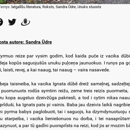
Temys:
latgalīšu literatura
,
Roksts
,
Sandra Ūdre
,
Unuks stuosts
Facebook
Twitter
Draugiem
osta autore: Sandra Ūdre
yrmuo reize par vysim godim, kod kaida puče iz vacika dūbis i
deja kopūs saguojušūs unuku puļceņa jaunuokuo. I runys pa godim
i, laisti, revej, a kai naaug, tai naaug – vaira nasavede.
 beja taisneiba, ka vacika Ignata dūbē dreiž sameļnej, sadzeļte
 puorrunuots rodūs symtim reižu, zeme treis reizis puormeita, a
ru kopa augstuo dzeivžūga pakriesli, a tod i cytim nikas naau
prīduši, ka Ignats pats pi vainis. Baba jau dzeivis laikā nagribie
ni pyrma babys paglobuoti, tai i saguojs, ka dzymdynuotuoju s
u starpeiba, i vacika lieniešonuos nu dorba, i tei nasaprū
azynuot, a par tū gadīni puorsprīsts na reizi, kod jis ar mozim bā