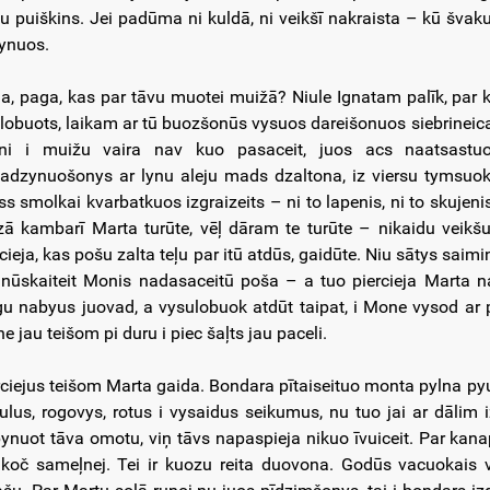
u puiškins. Jei padūma ni kuldā, ni veikšī nakraista – kū švakuo
lynuos.
a, paga, kas par tāvu muotei muižā? Niule Ignatam palīk, par kū
lobuots, laikam ar tū buozšonūs vysuos dareišonuos siebrinei
ni i muižu vaira nav kuo pasaceit, juos acs naatsastu
adzynuošonys ar lynu aleju mads dzaltona, iz viersu tymsuok
ss smolkai kvarbatkuos izgraizeits – ni to lapenis, ni to skujenis
ā kambarī Marta turūte, vēļ dāram te turūte – nikaidu veikšu
rcieja, kas pošu zalta teļu par itū atdūs, gaidūte. Niu sātys saim
 nūskaiteit Monis nadasaceitū poša – a tuo piercieja Marta na
gu nabyus juovad, a vysulobuok atdūt taipat, i Mone vysod ar
e jau teišom pi duru i piec šaļts jau paceli.
rciejus teišom Marta gaida. Bondara pītaiseituo monta pylna pyun
ulus, rogovys, rotus i vysaidus seikumus, nu tuo jai ar dālim 
pynuot tāva omotu, viņ tāvs napaspieja nikuo īvuiceit. Par ka
 koč sameļnej. Tei ir kuozu reita duovona. Godūs vacuokais ve