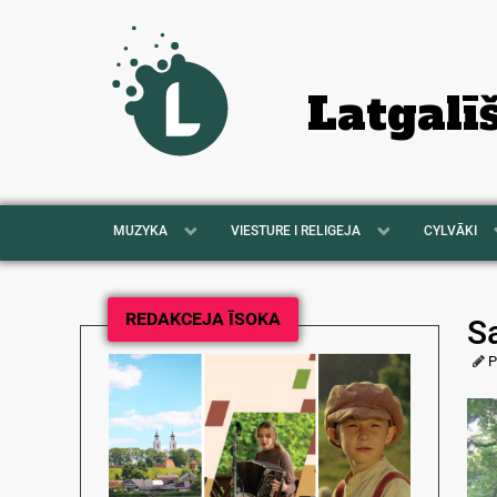
Latgalī
MUZYKA
VIESTURE I RELIGEJA
CYLVĀKI
REDAKCEJA ĪSOKA
S
P