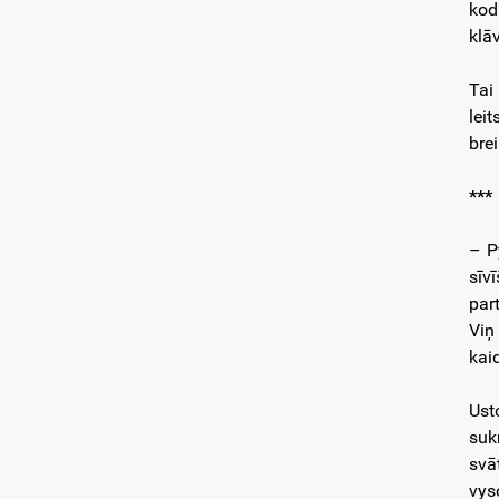
kod
klā
Tai
lei
bre
***
– P
sīv
par
Viņ
kai
Ust
suk
svā
vys