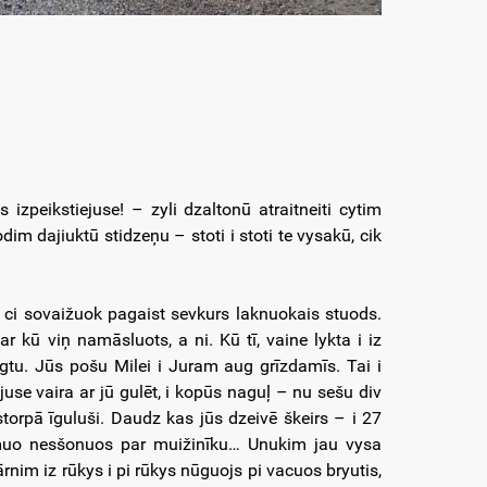
zpeikstiejuse! – zyli dzaltonū atraitneiti cytim
 dajiuktū stidzeņu – stoti i stoti te vysakū, cik
j ci sovaižuok pagaist sevkurs laknuokais stuods.
r kū viņ namāsluots, a ni. Kū tī, vaine lykta i iz
gtu. Jūs pošu Milei i Juram aug grīzdamīs. Tai i
juse vaira ar jū gulēt, i kopūs naguļ – nu sešu div
torpā īguluši. Daudz kas jūs dzeivē škeirs – i 27
tamuo nesšonuos par muižinīku… Unukim jau vysa
rnim iz rūkys i pi rūkys nūguojs pi vacuos bryutis,