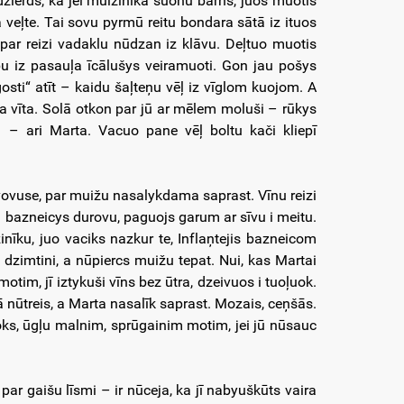
dzierds, ka jei muižinīka suonu bārns, juos muotis
a veļte. Tai sovu pyrmū reitu bondara sātā iz ituos
 par reizi vadaklu nūdzan iz klāvu. Deļtuo muotis
bu iz pasauļa īcālušys veiramuoti. Gon jau pošys
osti“ atīt – kaidu šaļteņu vēļ iz vīglom kuojom. A
ūda vīta. Solā otkon par jū ar mēlem moluši – rūkys
 – ari Marta. Vacuo pane vēļ boltu kači kliepī
vovuse, par muižu nasalykdama saprast. Vīnu reizi
i bazneicys durovu, paguojs garum ar sīvu i meitu.
žinīku, juo vaciks nazkur te, Inflaņtejis bazneicom
z dzimtini, a nūpiercs muižu tepat. Nui, kas Martai
otim, jī iztykuši vīns bez ūtra, dzeivuos i tuoļuok.
nūtreis, a Marta nasalīk saprast. Mozais, ceņšās.
oks, ūgļu malnim, sprūgainim motim, jei jū nūsauc
ar gaišu līsmi – ir nūceja, ka jī nabyuškūts vaira