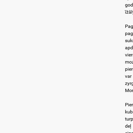
god
īžā
Pag
pag
suk
apd
vier
moz
pie
var
zyr
Mon
Pie
kub
tur
deļ