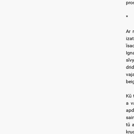
pro
*
Ar 
iza
īsa
Ign
sīv
dri
vaj
beig
Kū 
a v
apd
sai
tū 
kru