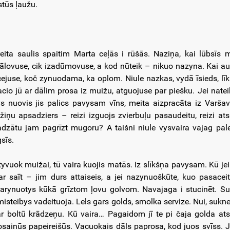
stūs ļaužu.
reita saulis spaitim Marta ceļās i rūšās. Naziņa, kai lūbsīs
tālovuse, cik izadūmovuse, a kod nūteik – nikuo nazyna. Kai 
cejuse, koč zynuodama, ka oplom. Niule nazkas, vydā īsieds, līk 
acio jū ar dālim prosa iz muižu, atguojuse par piešku. Jei natei
ys nuovis jis palics pavysam vīns, meita aizpracāta iz Varšavu
džiņu apsadziers – reizi izguojs zvierbuļu pasaudeitu, reizi ats
adzātu jam pagrīzt mugoru? A taišni niule vysvaira vajag pa
sīs.
tyvuok muižai, tū vaira kuojis matās. Iz slīkšņa pavysam. Kū jei 
ar saīt – jim durs attaiseis, a jei nazynuoškūte, kuo pasacei
arynuotys kūkā grīztom ļovu golvom. Navajaga i stucinēt. Sul
misteibys vadeituoja. Lels gars golds, smolka servize. Nui, sukn
ar boltū krādzeņu. Kū vaira… Pagaidom jī te pi čaja golda ats
osainūs papeireišūs. Vacuokais dāls paprosa, kod juos svīss. Je