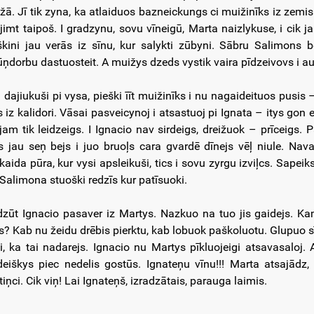
žā. Jī tik zyna, ka atlaiduos bazneickungs ci muižinīks iz zemis 
 jimt taipoš. I gradzynu, sovu vīneigū, Marta naizlykuse, i cik
škini jau verās iz sīnu, kur salykti zūbyni. Sābru Salimons b
ūņdorbu dastuosteit. A muižys dzeds vystik vaira pīdzeivovs i au
 dajiukuši pi vysa, pieški īīt muižinīks i nu nagaideituos pusi
s iz kalidori. Vāsai pasveicynoj i atsastuoj pi Ignata – itys gon 
 jam tik leidzeigs. I Ignacio nav sirdeigs, dreižuok – prīceigs.
s jau seņ bejs i juo bruoļs cara gvardē dīnejs vēļ niule. Navar
kaida pūra, kur vysi apsleikuši, tics i sovu zyrgu izviļcs. Sapeik
 Salimona stuoški redzīs kur patīsuoki.
dzūt Ignacio pasaver iz Martys. Nazkuo na tuo jis gaidejs. K
s? Kab nu žeidu drēbis pierktu, kab lobuok paškoluotu. Glupuo s
i, ka tai nadarejs. Ignacio nu Martys pīkluojeigi atsavasaloj.
deiškys piec nedelis gostūs. Ignateņu vīnu!!! Marta atsajādz
iņci. Cik viņ! Lai Ignateņš, izradzātais, parauga laimis.