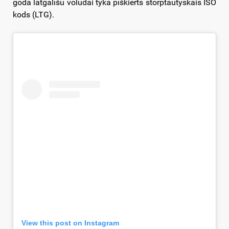
godā latgalīšu volūdai tyka pīškierts storptautyskais ISO
kods (LTG).
View this post on Instagram