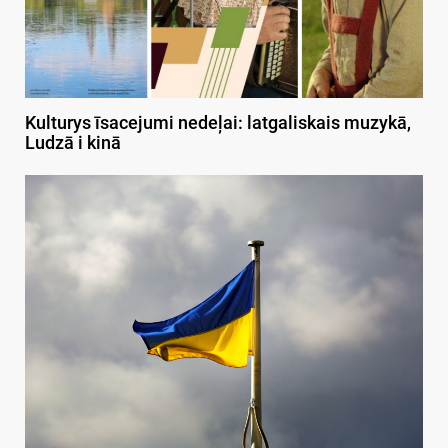
Kulturys īsacejumi nedeļai: latgaliskais muzykā,
Ludzā i kinā