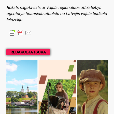
Roksts sagataveits ar Vaļsts regionaluos atteisteibys
agenturys finansialu atbolstu nu Latvejis vaļsts budžeta
leidzekļu.
REDAKCEJA ĪSOKA