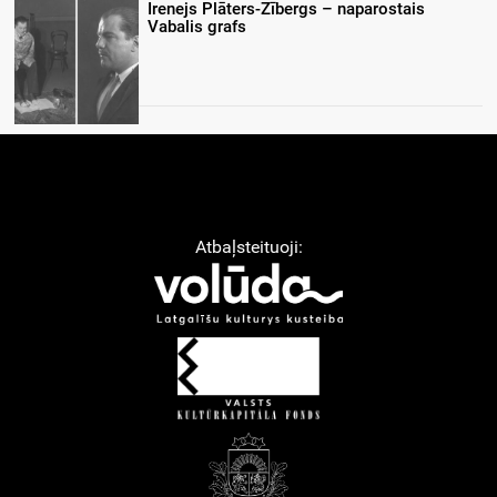
Irenejs Plāters-Zībergs – naparostais
Vabalis grafs
Atbaļsteituoji: