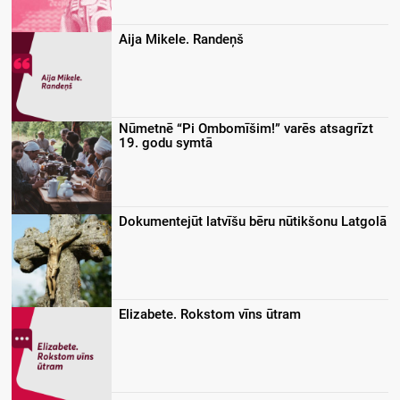
Aija Mikele. Randeņš
Nūmetnē “Pi Ombomīšim!” varēs atsagrīzt
19. godu symtā
Dokumentejūt latvīšu bēru nūtikšonu Latgolā
Elizabete. Rokstom vīns ūtram