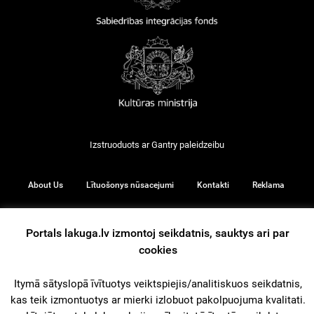
Izstruoduots ar
Gantry
paleidzeibu
About Us
Lītuošonys nūsacejumi
Kontakti
Reklama
Portals lakuga.lv izmontoj seikdatnis, sauktys ari par
cookies
© 2026
Itymā sātyslopā īvītuotys veiktspiejis/analitiskuos seikdatnis,
iz augšu
kas teik izmontuotys ar mierki izlobuot pakolpuojuma kvalitati.