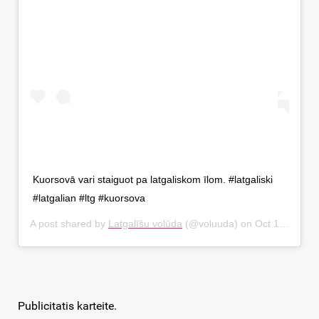
Kuorsovā vari staiguot pa latgaliskom īlom. #latgaliski
#latgalian #ltg #kuorsova
A post shared by
Latgalīšu volūda
(@voluuda) on
Oct 1, 2018 at 2:49am PDT
Publicitatis karteite.