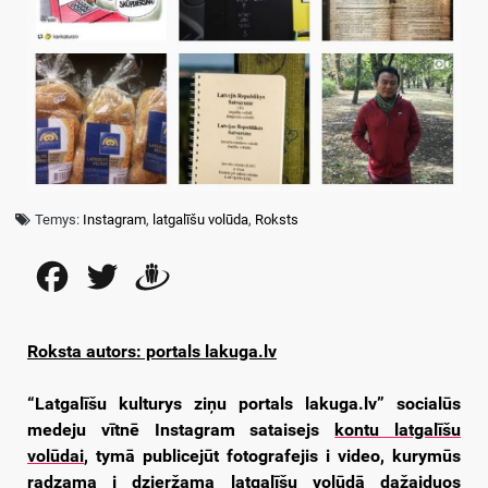
Temys:
Instagram
,
latgalīšu volūda
,
Roksts
Facebook
Twitter
Draugiem
Roksta autors: portals lakuga.lv
“Latgalīšu kulturys ziņu portals lakuga.lv” socialūs
medeju vītnē Instagram sataisejs
kontu latgalīšu
volūdai
, tymā publicejūt fotografejis i video, kurymūs
radzama i dzieržama latgalīšu volūdā dažaiduos