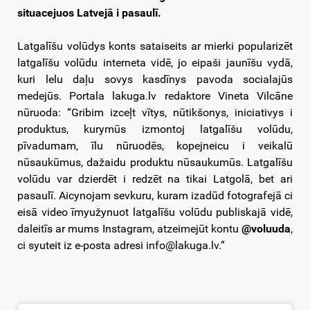
situacejuos Latvejā i pasaulī.
Latgalīšu volūdys konts sataiseits ar mierki popularizēt
latgalīšu volūdu interneta vidē, jo eipaši jaunīšu vydā,
kuri lelu daļu sovys kasdīnys pavoda socialajūs
medejūs. Portala lakuga.lv redaktore Vineta Vilcāne
nūruoda: “Gribim izceļt vītys, nūtikšonys, iniciativys i
produktus, kurymūs izmontoj latgalīšu volūdu,
pīvadumam, īlu nūruodēs, kopejneicu i veikalū
nūsaukūmus, dažaidu produktu nūsaukumūs. Latgalīšu
volūdu var dzierdēt i redzēt na tikai Latgolā, bet ari
pasaulī. Aicynojam sevkuru, kuram izadūd fotografejā ci
eisā video īmyužynuot latgalīšu volūdu publiskajā vidē,
daleitīs ar mums Instagram, atzeimejūt kontu
@voluuda
,
ci syuteit iz e-posta adresi info@lakuga.lv.”