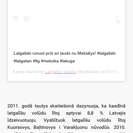
Latgaliski runuot prūt ari ļauds nu Meksikys! #latgaliski
#latgalian #ltg #meksika #lakuga
A post shared by
Latgalīšu volūda
(@voluuda) on
Oct 5, 2018 at 12:44am PDT
2011. godā tautys skaiteišonā dazynuoja, ka kasdīnā
latgalīšu volūdu lītoj aptyvai 8,8 % Latvejis
īdzeivuotuoju. Vysbīžuok latgalīšu volūdu lītoj
Kuorsovys, Baļtinovys i Varakļuonu nūvodūs. 2010.