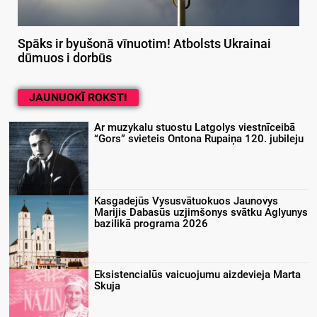
Spāks ir byušonā vīnuotim! Atbolsts Ukrainai
dūmuos i dorbūs
JAUNUOKĪ ROKSTI
Ar muzykalu stuostu Latgolys viestnīceibā
“Gors” svieteis Ontona Rupaiņa 120. jubileju
Kasgadejūs Vysusvātuokuos Jaunovys
Marijis Dabasūs uzjimšonys svātku Aglyunys
bazilikā programa 2026
Eksistencialūs vaicuojumu aizdevieja Marta
Skuja