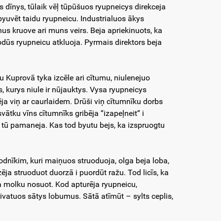
 dīnys, tūlaik vēļ tūpūšuos ryupneicys direkceja
byuvēt taidu ryupneicu. Industrialuos ākys
s kruove ari muns veirs. Beja apriekinuots, ka
odūs ryupneicu atkluoja. Pyrmais direktors beja
 Kuprovā tyka izcēle ari cītumu, niulenejuo
 kurys niule ir nūjauktys. Vysa ryupneicys
rēja viņ ar caurlaidem. Drūši viņ cītumnīku dorbs
ātku vīns cītumnīks gribēja “izapeļneit“ i
 tū pamaneja. Kas tod byutu bejs, ka izspruogtu
dnīkim, kuri maiņuos struoduoja, olga beja loba,
ēja struoduot duorzā i puordūt ražu. Tod licīs, ka
a molku nosuot. Kod apturēja ryupneicu,
ivatuos sātys lobumus. Sātā atīmūt – sylts ceplis,