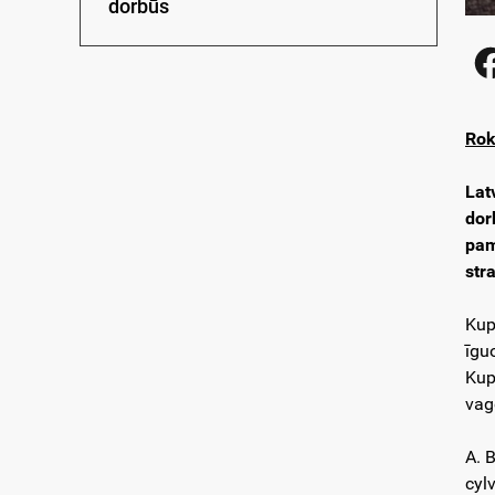
dorbūs
Rok
Lat
dor
pam
str
Kup
īgu
Kup
vag
A. 
cyl