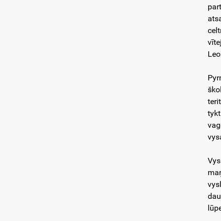
par
ats
cel
vīt
Leo
Pyr
ško
ter
tyk
vag
vys
Vys
maņ
vys
dau
lūpe