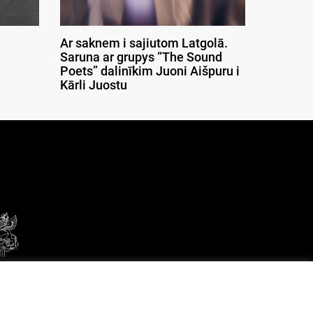
Ar saknem i sajiutom Latgolā.
Saruna ar grupys “The Sound
Poets” dalinīkim Juoni Aišpuru i
Kārli Juostu
© 2026