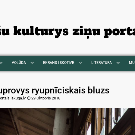
šu kulturys ziņu port
VOLŪDA
EKRANS I SKOTIVE
LITERATURA
MU
uprovys ryupnīciskais bluzs
ortals lakuga.lv
29 Oktobris 2018