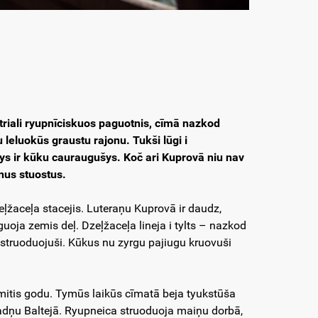
triali ryupnīciskuos paguotnis, cīmā nazkod
 leluokūs graustu rajonu. Tukši lūgi i
tys ir kūku cauraugušys. Koč ari Kuprovā niu nav
inus stuostus.
žaceļa stacejis. Luteraņu Kuprovā ir daudz,
guoja zemis deļ. Dzeļžaceļa lineja i tylts – nazkod
 struoduojuši. Kūkus nu zyrgu pajiugu kruovuši
smitis godu. Tymūs laikūs cīmatā beja tyukstūša
radņu Baltejā. Ryupneica struoduoja maiņu dorbā,