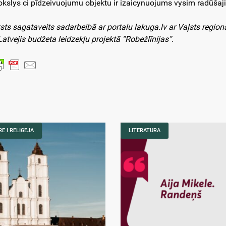
kslys ci pīdzeivuojumu objektu ir izaicynuojums vysim radūšaj
sts sagataveits sadarbeibā ar portalu lakuga.lv ar Vaļsts region
Latvejis budžeta leidzekļu projektā “Robežlīnijas”.
E I RELIGEJA
LITERATURA