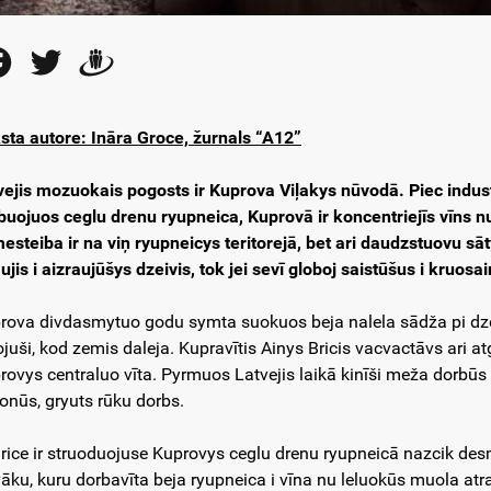
Facebook
Twitter
Draugiem
sta autore: Ināra Groce, žurnals “A12”
vejis mozuokais pogosts ir Kuprova Viļakys nūvodā. Piec indus
buojuos ceglu drenu ryupneica, Kuprovā ir koncentriejīs vīns nu
esteiba ir na viņ ryupneicys teritorejā, bet ari daudzstuovu sā
aujis i aizraujūšys dzeivis, tok jei sevī globoj saistūšus i kruosa
rova divdasmytuo godu symta suokuos beja nalela sādža pi dzeļ
ojuši, kod zemis daleja. Kupravītis Ainys Bricis vacvactāvs ari at
rovys centraluo vīta. Pyrmuos Latvejis laikā kinīši meža dorbūs
onūs, gryuts rūku dorbs.
Brice ir struoduojuse Kuprovys ceglu drenu ryupneicā nazcik de
vāku, kuru dorbavīta beja ryupneica i vīna nu leluokūs muola at