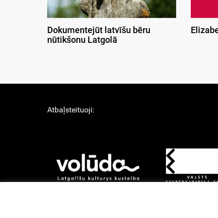
Dokumentejūt latvīšu bēru
Elizab
nūtikšonu Latgolā
Atbaļsteituoji:
About Us
Lī
Izstruoduots ar
Gantry