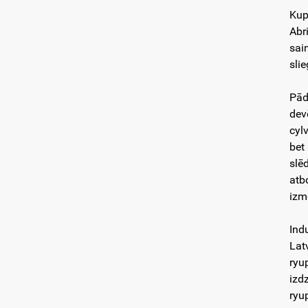
Kup
Abr
sai
sli
Pād
dev
cyl
bet
slē
atb
izm
Ind
Lat
ryu
izd
ryu