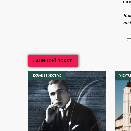
muo
Rok
nu 
JAUNUOKĪ ROKSTI
EKRANS I SKOTIVE
VIESTUR