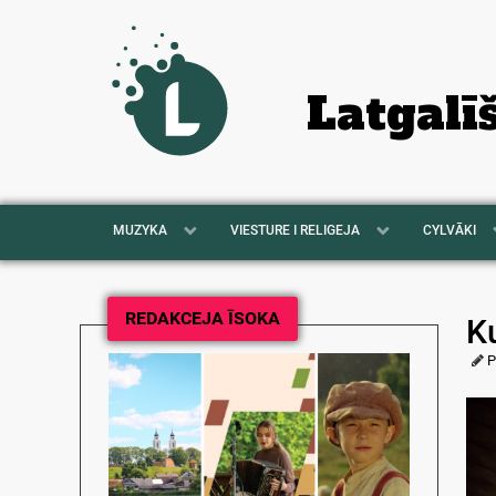
Latgalī
MUZYKA
VIESTURE I RELIGEJA
CYLVĀKI
REDAKCEJA ĪSOKA
K
P