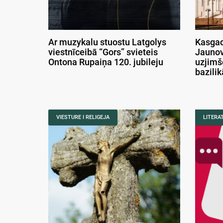
Ar muzykalu stuostu Latgolys
Kasgad
viestnīceibā “Gors” svieteis
Jaunov
Ontona Rupaiņa 120. jubileju
uzjimš
bazili
VIESTURE I RELIGEJA
LITERA