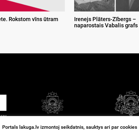
ete. Rokstom vīns ūtram
Irenejs Plāters-Zībergs –
naparostais Vabalis grafs
Portals lakuga.lv izmontoj seikdatnis, sauktys ari par cookies
tuošonys nūsacejumi
Kontakti
Reklama