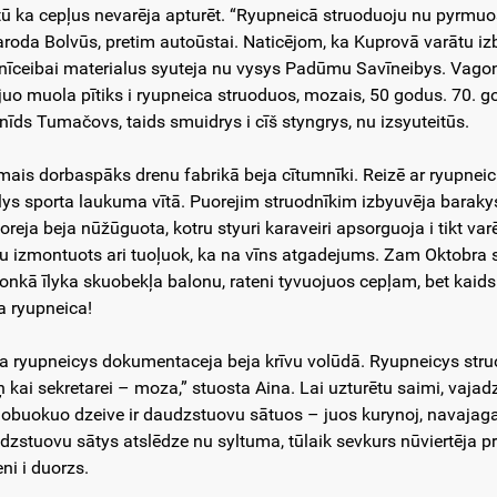
tū ka cepļus nevarēja apturēt. “Ryupneicā struoduoju nu pyrmuos
aroda Bolvūs, pretim autoūstai. Naticējom, ka Kuprovā varātu iz
tnīceibai materialus syuteja nu vysys Padūmu Savīneibys. Vagonu
ejuo muola pītiks i ryupneica struoduos, mozais, 50 godus. 70. g
nīds Tumačovs, taids smuidrys i cīš styngrys, nu izsyuteitūs.
mais dorbaspāks drenu fabrikā beja cītumnīki. Reizē ar ryupneicu
lys sporta laukuma vītā. Puorejim struodnīkim izbyuvēja barakys,
itoreja beja nūžūguota, kotru styuri karaveiri apsorguoja i tikt va
tu izmontuots ari tuoļuok, ka na vīns atgadejums. Zam Oktobra sv
onkā īlyka skuobekļa balonu, rateni tyvuojuos cepļam, bet kaids
a ryupneica!
a ryupneicys dokumentaceja beja krīvu volūdā. Ryupneicys struo
 kai sekretarei – moza,” stuosta Aina. Lai uzturētu saimi, vajadz
lobuokuo dzeive ir daudzstuovu sātuos – juos kurynoj, navajag
dzstuovu sātys atslēdze nu syltuma, tūlaik sevkurs nūviertēja pr
ni i duorzs.