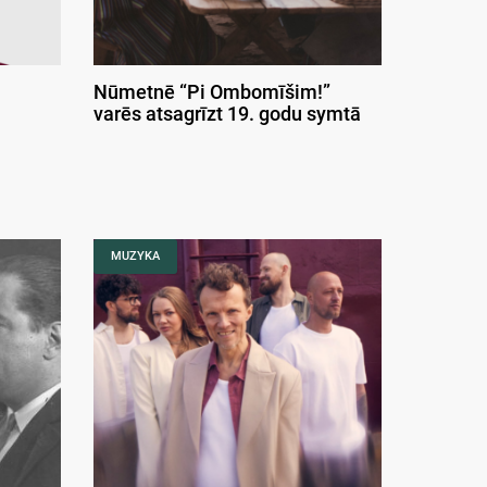
Nūmetnē “Pi Ombomīšim!”
varēs atsagrīzt 19. godu symtā
MUZYKA