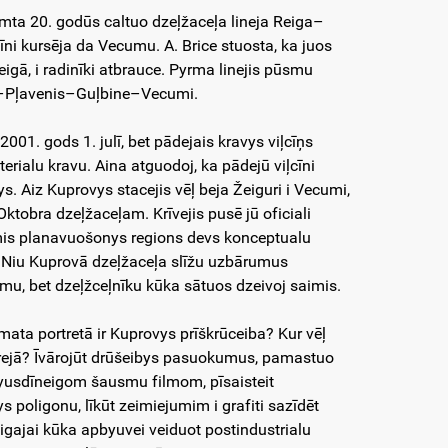
mta 20. godūs caltuo dzeļžaceļa lineja Reiga–
cīni kursēja da Vecumu. A. Brice stuosta, ka juos
igā, i radinīki atbrauce. Pyrma linejis pūsmu
iga–Pļavenis–Guļbine–Vecumi.
01. gods 1. julī, bet pādejais kravys viļcīņs
ialu kravu. Aina atguodoj, ka pādejū viļcīni
s. Aiz Kuprovys stacejis vēļ beja Žeiguri i Vecumi,
ktobra dzeļžaceļam. Krīvejis pusē jū oficiali
emis planavuošonys regions devs konceptualu
. Niu Kuprovā dzeļžaceļa slīžu uzbārumus
yumu, bet dzeļžceļnīku kūka sātuos dzeivoj saimis.
cīmata portretā ir Kuprovys prīškrūceiba? Kur vēļ
torejā? Īvārojūt drūšeibys pasuokumus, pamastuo
myusdīneigom šausmu filmom, pīsaisteit
 poligonu, līkūt zeimiejumim i grafiti sazīdēt
igajai kūka apbyuvei veiduot postindustrialu