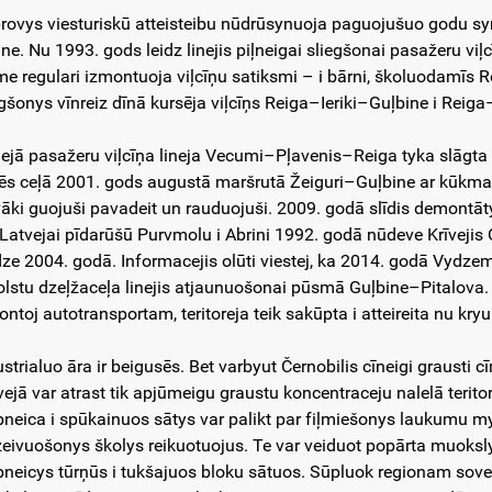
rovys viesturiskū atteisteibu nūdrūsynuoja paguojušuo godu sy
ine. Nu 1993. gods leidz linejis piļneigai sliegšonai pasažeru viļ
me regulari izmontuoja viļcīņu satiksmi – i bārni, školuodamīs Re
egšonys vīnreiz dīnā kursēja viļcīņs Reiga–Ieriki–Guļbine i Re
ejā pasažeru viļcīņa lineja Vecumi–Pļavenis–Reiga tyka slāgta 20
ēs ceļā 2001. gods augustā maršrutā Žeiguri–Guļbine ar kūkmater
vāki guojuši pavadeit un rauduojuši. 2009. godā slīdis demontāty
 Latvejai pīdarūšū Purvmolu i Abrini 1992. godā nūdeve Krīvejis O
dze 2004. godā. Informacejis olūti viestej, ka 2014. godā Vydz
olstu dzeļžaceļa linejis atjaunuošonai pūsmā Guļbine–Pitalova
ontoj autotransportam, teritoreja teik sakūpta i atteireita nu kr
ustrialuo āra ir beigusēs. Bet varbyut Černobilis cīneigi grausti 
vejā var atrast tik apjūmeigu graustu koncentraceju nalelā teri
pneica i spūkainuos sātys var palikt par fiļmiešonys laukumu 
zeivuošonys školys reikuotuojus. Te var veiduot popārta muokslys
pneicys tūrņūs i tukšajuos bloku sātuos. Sūpluok regionam sove