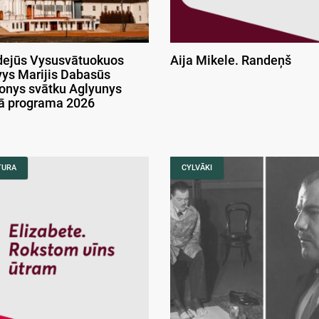
ejūs Vysusvātuokuos
Aija Mikele. Randeņš
ys Marijis Dabasūs
onys svātku Aglyunys
kā programa 2026
TURA
CYLVĀKI