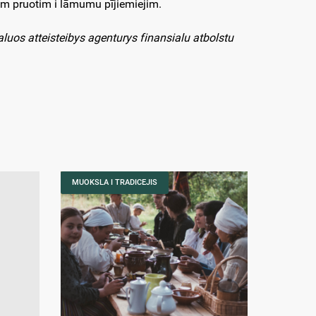
im pruotim i lāmumu pījiemiejim.
aluos atteisteibys agenturys finansialu atbolstu
MUOKSLA I TRADICEJIS