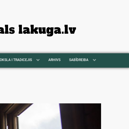
als lakuga.lv
OKSLA I TRADICEJIS
ARHIVS
SABĪDREIBA