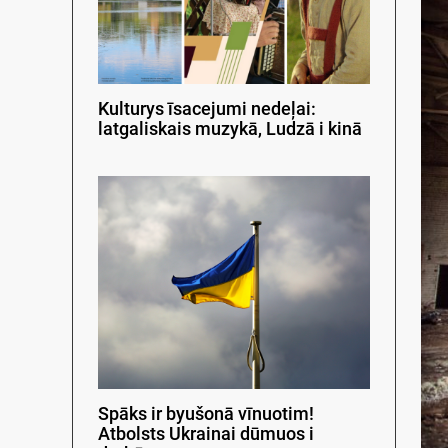
Kulturys īsacejumi nedeļai:
latgaliskais muzykā, Ludzā i kinā
Spāks ir byušonā vīnuotim!
Atbolsts Ukrainai dūmuos i