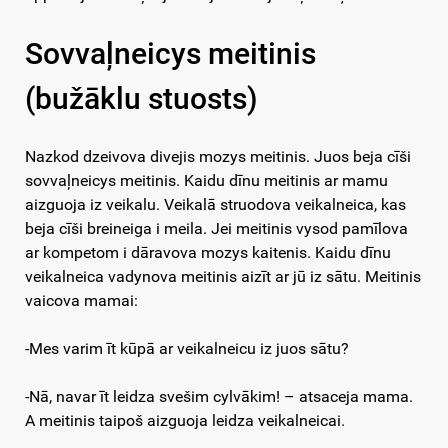
Sovvaļneicys meitinis
(bužāklu stuosts)
Nazkod dzeivova divejis mozys meitinis. Juos beja cīši
sovvaļneicys meitinis. Kaidu dīnu meitinis ar mamu
aizguoja iz veikalu. Veikalā struodova veikalneica, kas
beja cīši breineiga i meila. Jei meitinis vysod pamīlova
ar kompetom i dāravova mozys kaitenis. Kaidu dīnu
veikalneica vadynova meitinis aizīt ar jū iz sātu. Meitinis
vaicova mamai:
-Mes varim īt kūpā ar veikalneicu iz juos sātu?
-Nā, navar īt leidza svešim cylvākim! – atsaceja mama.
A meitinis taipoš aizguoja leidza veikalneicai.