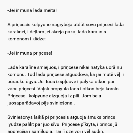
-Jei ir muna lada meita!
A priņcesis kolpyune nagrybēja atdūt sovu priņcesi lada
karalīnei, i deļtam jei skrēja pakaļ lada karalīnis
komonom i klīdze:
-Jei ir muna priņcese!
Lada karalīne smiejuos, i priņcese nikai natyka uorā nu
komonu. Tod lada priņcese atguodova, ka jai mutē vēļ ir
būrauku ūgys. Jei tuos izspļuove i palyka otkon par
vacū priņcesi. Vaļstī propyula lads i otkon beja korsts.
Priņcese i kolpyune aizguoja iz pili. Jom beja
juosaparādavoj piļs sviniešonai.
Sviniešonys laikā pi priņcesis atguoja šmuks priņcs i
lyudze palikt par juo sīvu. Priņcese pīkryta, i priņcs jū
apprecēja i samīļuoja. Tai jī dzeivoj i vēļ šudiņ.