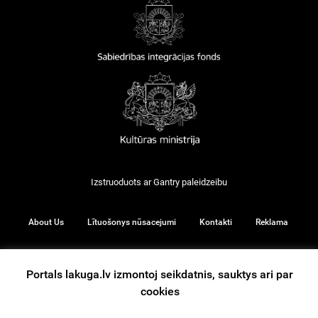
Izstruoduots ar
Gantry
paleidzeibu
About Us
Lītuošonys nūsacejumi
Kontakti
Reklama
Portals lakuga.lv izmontoj seikdatnis, sauktys ari par
© 2026
cookies