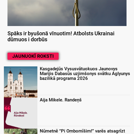
Spāks ir byušonā vīnuotim! Atbolsts Ukrainai
dūmuos i dorbūs
JAUNUOKĪ ROKSTI
Kasgadejūs Vysusvātuokuos Jaunovys
Marijis Dabasūs uzjimšonys svātku Aglyunys
bazilikā programa 2026
Aija Mikele. Randeņš
Nūmetnē “Pi Ombomīšim!” varēs atsagrīzt