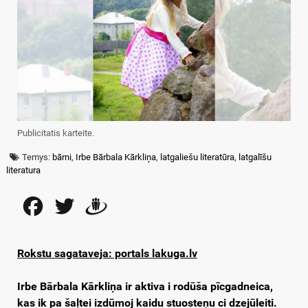
Publicitatis karteite.
Temys:
bārni
,
Irbe Bārbala Kārkliņa
,
latgaliešu literatūra
,
latgalīšu
literatura
Facebook
Twitter
Draugiem
Rokstu sagataveja: portals lakuga.lv
Irbe Bārbala Kārkliņa ir aktiva i rodūša pīcgadneica,
kas ik pa šaļtei izdūmoj kaidu stuosteņu ci dzejūleiti.