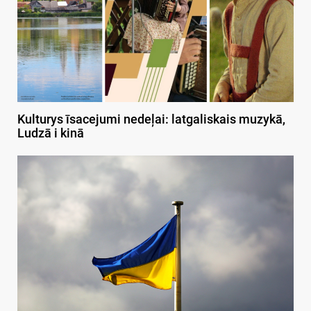
Kulturys īsacejumi nedeļai: latgaliskais muzykā,
Ludzā i kinā