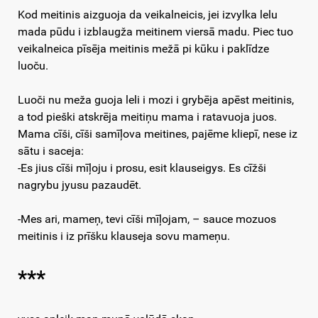
Kod meitinis aizguoja da veikalneicis, jei izvylka lelu
mada pūdu i izblaugža meitinem viersā madu. Piec tuo
veikalneica pīsēja meitinis mežā pi kūku i paklīdze
luoču.
Luoči nu meža guoja leli i mozi i grybēja apēst meitinis,
a tod pieški atskrēja meitiņu mama i ratavuoja juos.
Mama cīši, cīši samīļova meitines, pajēme kliepī, nese iz
sātu i saceja:
-Es jius cīši mīļoju i prosu, esit klauseigys. Es cīžši
nagrybu jyusu pazaudēt.
-Mes ari, mameņ, tevi cīši mīļojam, – sauce mozuos
meitinis i iz prīšku klauseja sovu mameņu.
***