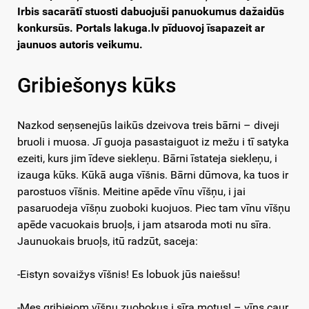
Irbis sacarātī stuosti dabuojuši panuokumus dažaidūs
konkursūs. Portals lakuga.lv pīduovoj īsapazeit ar
jaunuos autoris veikumu.
Gribiešonys kūks
Nazkod seņsenejūs laikūs dzeivova treis bārni – diveji
bruoli i muosa. Jī guoja pasastaiguot iz mežu i tī satyka
ezeiti, kurs jim īdeve siekleņu. Bārni īstateja siekleņu, i
izauga kūks. Kūkā auga vīšnis. Bārni dūmova, ka tuos ir
parostuos vīšnis. Meitine apēde vīnu vīšņu, i jai
pasaruodeja vīšņu zuoboki kuojuos. Piec tam vīnu vīšņu
apēde vacuokais bruoļs, i jam atsaroda moti nu sīra.
Jaunuokais bruoļs, itū radzūt, saceja:
-Eistyn sovaižys vīšnis! Es lobuok jūs naiešsu!
-Mes gribiejom vīšņu zuobokus i sīra motus! – vīns caur