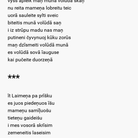
vyss apleik maņ munā volūdā skaņ
nu reita mameņa lobreitu teic
uorā sauleite sylti sveic
biteitis munā volūdā saņ
i iz strūpu madu nas maņ
putineni čyvynuoj kūku zorūs
maņ dzīsmeiti volūdā munā
es volūdā sovā īauguse
kai pučeite duorzeņā
***
īt Laimeņa pa prīšku
es juos piedeņuos īšu
mameņu samīļuošu
tieteņu gaideišu
i mes vosorā skrīsim
zemeneitis laseisim