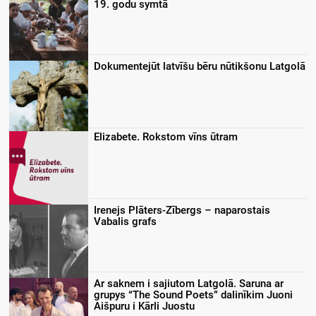
19. godu symtā
Dokumentejūt latvīšu bēru nūtikšonu Latgolā
Elizabete. Rokstom vīns ūtram
Irenejs Plāters-Zībergs – naparostais
Vabalis grafs
Ar saknem i sajiutom Latgolā. Saruna ar
grupys “The Sound Poets” dalinīkim Juoni
Aišpuru i Kārli Juostu