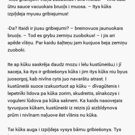
ūtru sauce vacuokais bruoļs i muosa. – Itys kūks
izpiļdeja myusu gribiejumus!
-Da? Itaidi ir jiusu gribiejumi? – breinovuos jaunuokais
bruoļs. – Tod es grybu zemiņu zuobokus! – i jis ari
apēde vīšņu. Par kaidu šaļteņu jam kuojuos beja zemiņu
zuoboki.
Ite ap kūku saskrēja daudz mozu i lelu kustūneišu,i i jī
saceja, ka itys ir gribiešonys kūks i jim itys kūks niu byus
juosorgoj, kab nivīns cyts juo navarātu atrast. I
kustūneiši suoce izakuortuot ap kūku – dīvagūtenis i
lepetnīki lidova pa kūka zorim, skudreitis, sīnakozys i
voguleni lūdova pa kūka saknem. Ka kaids nasovejais
tyvuojuos kūkam, kustūneiši iz reizis jū aizbīdynova
prūm i nivīnam naļuove ēst vīšnis nu kūka.
Tai kūks auga i izpiļdeja vysys bārnu gribiešonys. Tys