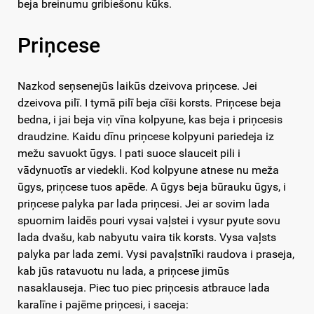
beja breinumu gribiešonu kūks.
Priņcese
Nazkod seņsenejūs laikūs dzeivova priņcese. Jei
dzeivova pilī. I tymā pilī beja cīši korsts. Priņcese beja
bedna, i jai beja viņ vīna kolpyune, kas beja i priņcesis
draudzine. Kaidu dīnu priņcese kolpyuni pariedeja iz
mežu savuokt ūgys. I pati suoce slauceit pili i
vādynuotīs ar viedekli. Kod kolpyune atnese nu meža
ūgys, priņcese tuos apēde. A ūgys beja būrauku ūgys, i
priņcese palyka par lada priņcesi. Jei ar sovim lada
spuornim laidēs pouri vysai vaļstei i vysur pyute sovu
lada dvašu, kab nabyutu vaira tik korsts. Vysa vaļsts
palyka par lada zemi. Vysi pavaļstnīki raudova i praseja,
kab jūs ratavuotu nu lada, a priņcese jimūs
nasaklauseja. Piec tuo piec priņcesis atbrauce lada
karalīne i pajēme priņcesi, i saceja: