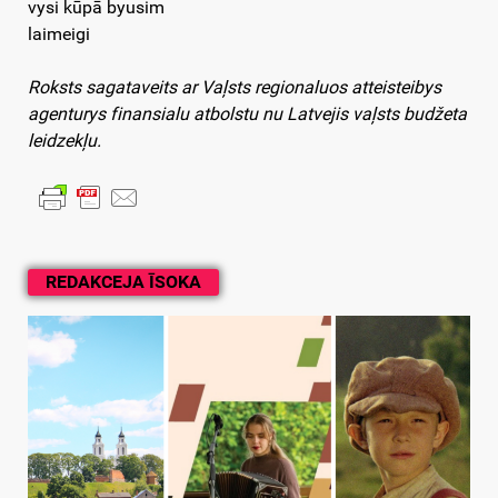
vysi kūpā byusim
laimeigi
Roksts sagataveits ar Vaļsts regionaluos atteisteibys
agenturys finansialu atbolstu nu Latvejis vaļsts budžeta
leidzekļu.
REDAKCEJA ĪSOKA