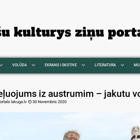
šu kulturys ziņu port
VOLŪDA
EKRANS I SKOTIVE
LITERATURA
MU
eļuojums iz austrumim – jakutu v
ortals lakuga.lv
30 Novembris 2020