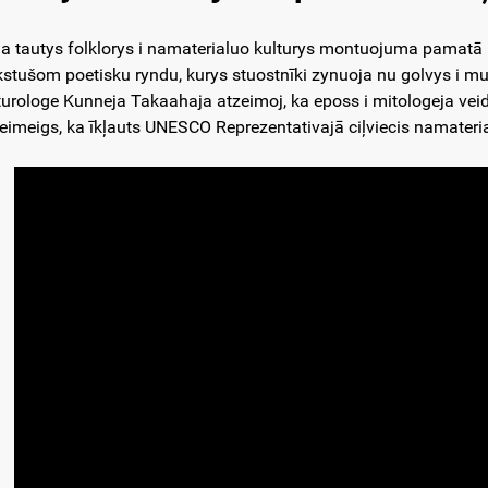
a tautys folklorys i namaterialuo kulturys montuojuma pamatā 
kstušom poetisku ryndu, kurys stuostnīki zynuoja nu golvys i
turologe Kunneja Takaahaja atzeimoj, ka eposs i mitologeja veidoj
eimeigs, ka īkļauts UNESCO Reprezentativajā ciļviecis namater