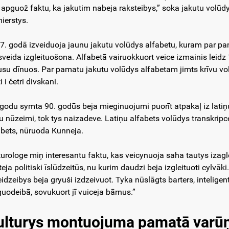
 apguož faktu, ka jakutim nabeja raksteibys,” soka jakutu volūdy
ierstys.
7. godā izveiduoja jaunu jakutu volūdys alfabetu, kuram par pa
veida izgleituošona. Alfabetā vairuokkuort veice izmainis leidz 1
su dīnuos. Par pamatu jakutu volūdys alfabetam jimts krīvu vol
i i četri divskani.
 godu symta 90. godūs beja mieginuojumi puorīt atpakaļ iz latiņ
u nūzeimi, tok tys naizadeve. Latiņu alfabets volūdys transkripcej
abets, nūruoda Kunneja.
turologe miņ interesantu faktu, kas veicynuoja saha tautys izagl
teja politiski īslūdzeitūs, nu kurim daudzi beja izgleituoti cylvā
eidzeibys beja gryuši izdzeivuot. Tyka nūslāgts barters, inteligen
guodeibā, sovukuort jī vuiceja bārnus.”
ulturys montuojuma pamatā varū