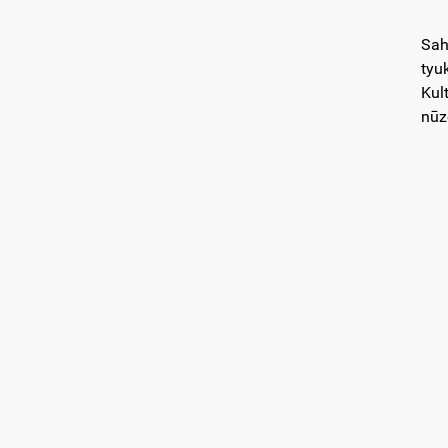
Sah
tyu
Kul
nūz