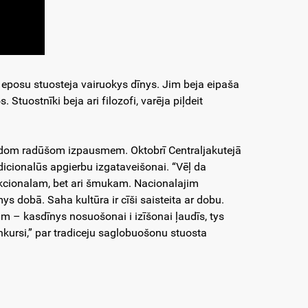
jo eposu stuosteja vairuokys dīnys. Jim beja eipaša
Stuostnīki beja ari filozofi, varēja piļdeit
aidom radūšom izpausmem. Oktobrī Centraljakutejā
radicionalūs apgierbu izgataveišonai. “Vēļ da
nkcionalam, bet ari šmukam. Nacionalajim
s dobā. Saha kultūra ir cīši saisteita ar dobu.
m – kasdīnys nosuošonai i izīšonai ļaudīs, tys
kursi,” par tradiceju saglobuošonu stuosta