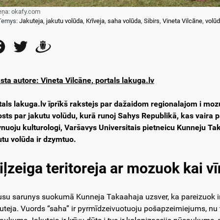
eņa: okafy.com
Temys:
Jakuteja
,
jakutu volūda
,
Krīveja
,
saha volūda
,
Sibirs
,
Vineta Vilcāne
,
volū
Facebook
Twitter
Draugiem
sta autore: Vineta Vilcāne, portals lakuga.lv
tals lakuga.lv īprīkš rakstejs par dažaidom regionalajom i mo
osts par jakutu volūdu, kurā runoj Sahys Republikā, kas vaira
ynuoju kulturologi, Varšavys Universitais pietneicu Kunneju T
utu volūda ir dzymtuo.
ļzeiga teritoreja ar mozuok kai v
su sarunys suokumā Kunneja Takaahaja uzsver, ka pareizuok i
uteja. Vuords “saha” ir pyrmīdzeivuotuoju pošapzeimiejums, nu