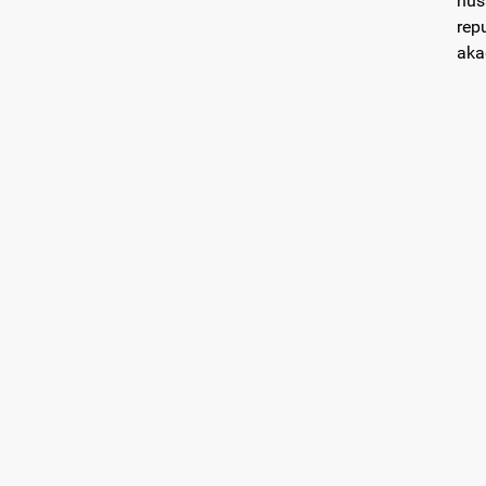
nūs
rep
aka