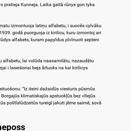
s pratieja Kunneja. Laika gaitā rūnys gon tyka
matu izmontuoja latiņu alfabetu, i suocēs cylvāku
939. godā puorguoja iz kirilicu, kuru izmontoj ari
ūdys alfabets, kuram papyldus pīvīnuoti septeni
u alfabetu, lai volūda naasamilātu, nazaudātu
ai i laseišonai bejs ārtuoks na kai kirilicys
eituošonu: “Iz iteini dažaidūs viesturis pūsmūs
ki. Borgajūs klimatiskajūs apstuokļūs bez vītejūs
tūs politīslūdzeitūs tureigī jakuti jēme saimē, sovā
ņeposs