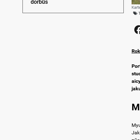
dorbūs
Kart
Rok
Por
stu
aic
jak
Mi
Myu
Jak