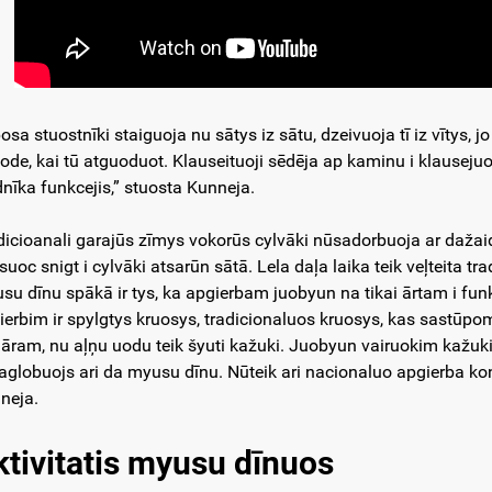
osa stuostnīki staiguoja nu sātys iz sātu, dzeivuoja tī iz vītys, 
ode, kai tū atguoduot. Klauseituoji sēdēja ap kaminu i klausejuos. 
dnīka funkcejis,” stuosta Kunneja.
dicioanali garajūs zīmys vokorūs cylvāki nūsadorbuoja ar daž
suoc snigt i cylvāki atsarūn sātā. Lela daļa laika teik veļteita t
su dīnu spākā ir tys, ka apgierbam juobyun na tikai ārtam i fu
ierbim ir spylgtys kruosys, tradicionaluos kruosys, kas sastūpomy
āram, nu aļņu uodu teik šyuti kažuki. Juobyun vairuokim kažuki
aglobuojs ari da myusu dīnu. Nūteik ari nacionaluo apgierba kon
neja.
ktivitatis myusu dīnuos