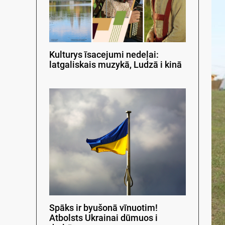
Kulturys īsacejumi nedeļai:
latgaliskais muzykā, Ludzā i kinā
Spāks ir byušonā vīnuotim!
Atbolsts Ukrainai dūmuos i