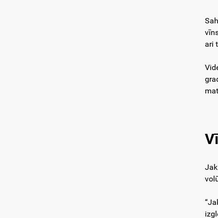
Sah
vīn
ari 
Vid
gra
mat
V
Jak
vol
“Ja
izg