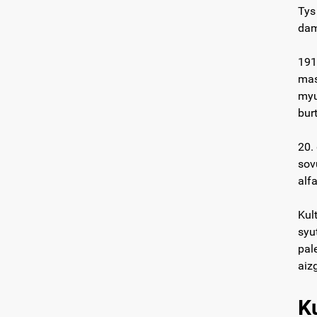
Tys
dam
191
mas
myu
burt
20.
sov
alf
Kul
syu
pal
aiz
K