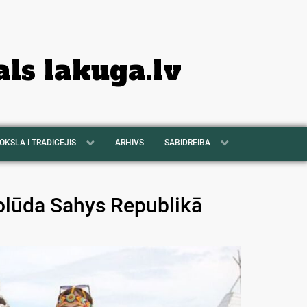
als lakuga.lv
OKSLA I TRADICEJIS
ARHIVS
SABĪDREIBA
olūda Sahys Republikā