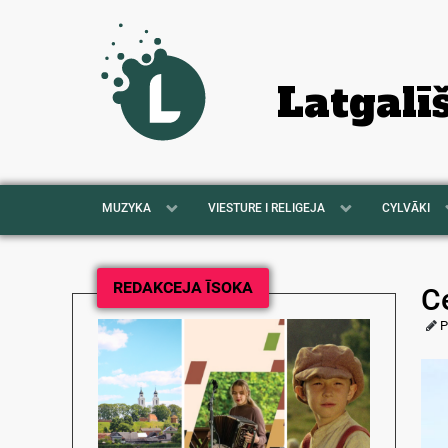
Latgalī
MUZYKA
VIESTURE I RELIGEJA
CYLVĀKI
REDAKCEJA ĪSOKA
C
P