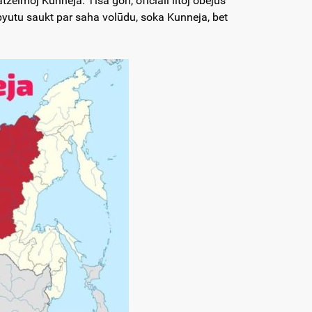
tzeimoj Kunneja. Tīsa gon, oficiali lītoj obejus
yutu saukt par saha volūdu, soka Kunneja, bet