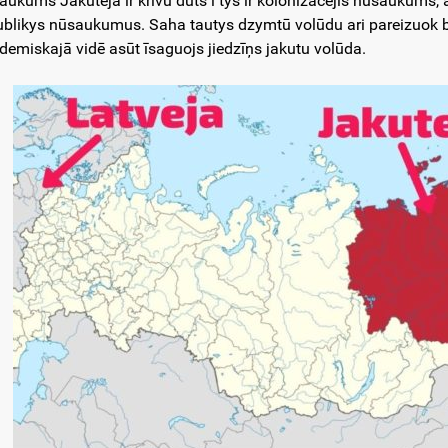
aukums Jakuteja ir krīvu dūts i tys ir kolonizacejis nūsaukums, a
ublikys nūsaukumus. Saha tautys dzymtū volūdu ari pareizuok b
demiskajā vidē asūt īsaguojs jiedzīņs jakutu volūda.