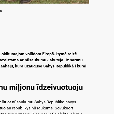
da
zuoklītuotajom volūdom Eiropā. Itymā reizē
 pazeistama ar nūsaukumu Jakuteja. Iz sarunu
akaahaju, kura uzauguse Sahys Republikā i kurai
īnu miļjonu īdzeivuotuoju
r lītuot nūsaukumu Sahys Republika navys
 tuo ari republikys nūsaukums. Sovukuort