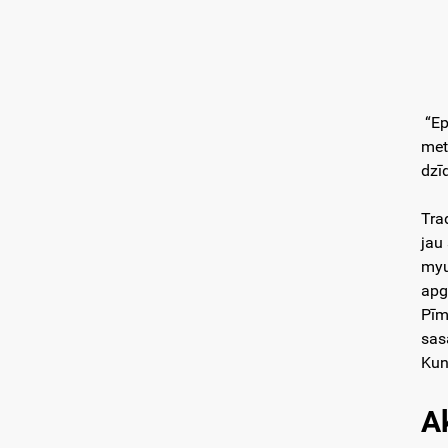
“Ep
met
dzī
Tra
jau 
myu
apg
Pīm
sas
Kun
A