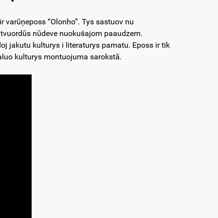
ir varūņeposs “Olonho”. Tys sastuov nu
 mutvuordūs nūdeve nuokušajom paaudzem.
 jakutu kulturys i literaturys pamatu. Eposs ir tik
ialuo kulturys montuojuma sarokstā.