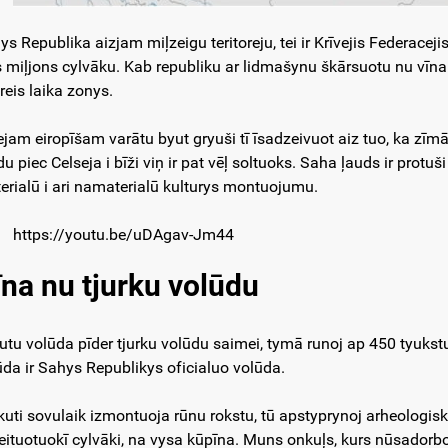
ys Republika aizjam miļzeigu teritoreju, tei ir Krīvejis Federace
s miļjons cylvāku. Kab republiku ar lidmašynu škārsuotu nu vīna g
treis laika zonys.
ejam eiropīšam varātu byut gryuši tī īsadzeivuot aiz tuo, ka zī
du piec Celseja i bīži viņ ir pat vēļ soltuoks. Saha ļauds ir prot
erialū i ari namaterialū kulturys montuojumu.
https://youtu.be/uDAgav-Jm44
īna nu tjurku volūdu
utu volūda pīder tjurku volūdu saimei, tymā runoj ap 450 tyukst
ūda ir Sahys Republikys oficialuo volūda.
kuti sovulaik izmontuoja rūnu rokstu, tū apstyprynoj arheologisk
leituotuokī cylvāki, na vysa kūpīna. Muns onkuļs, kurs nūsadorboj a