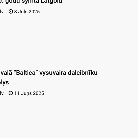
20. godu symta Latgolu
lv
8 Juļs 2025
ivalā “Baltica” vysuvaira daleibnīku
lys
lv
11 Juņs 2025