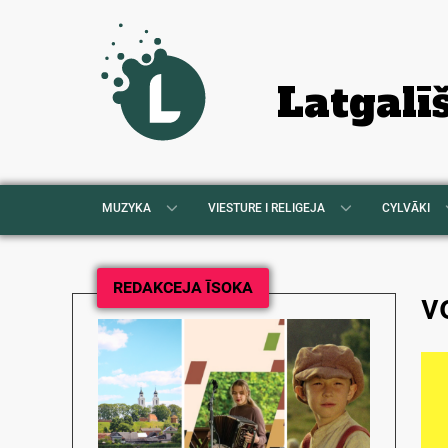
Latgalī
MUZYKA
VIESTURE I RELIGEJA
CYLVĀKI
REDAKCEJA ĪSOKA
v