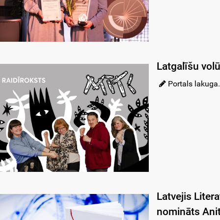
Latgalīšu vol
Portals lakuga.
Latvejis Lite
nomināts Anit