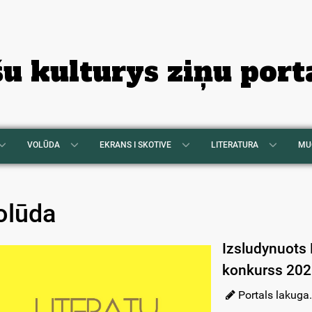
šu kulturys ziņu port
VOLŪDA
EKRANS I SKOTIVE
LITERATURA
MU
olūda
Izsludynuots 
konkurss 202
Portals lakuga.