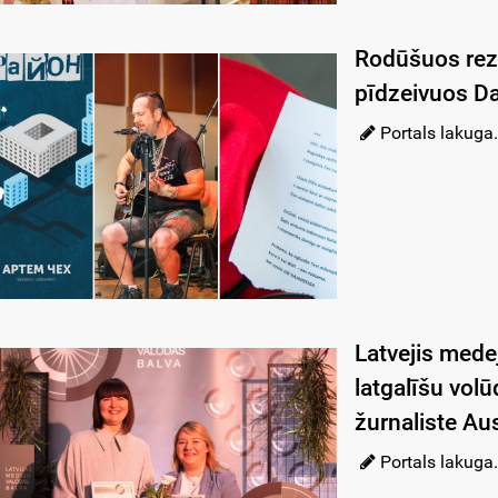
Rodūšuos rez
pīdzeivuos Da
Portals lakuga.
Latvejis medej
latgalīšu volū
žurnaliste A
Portals lakuga.