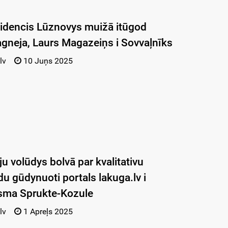
idencis Lūznovys muižā itūgod
gneja, Laurs Magazeiņs i Sovvaļnīks
lv
10 Juņs 2025
u volūdys bolvā par kvalitativu
du gūdynuoti portals lakuga.lv i
usma Sprukte-Kozule
lv
1 Apreļs 2025