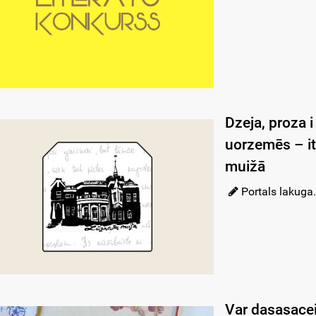
Dzeja, proza i
uorzemēs – i
muižā
Portals lakuga.
Var dasasacei