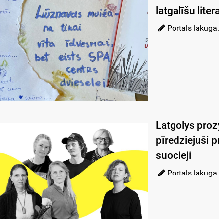
latgalīšu lite
Portals lakuga.
Latgolys proz
pīredziejuši pr
suocieji
Portals lakuga.