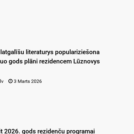
 latgalīšu literaturys populariziešona
tuo gods plāni rezidencem Lūznovys
lv
3 Marts 2026
t 2026. gods rezidenču programai