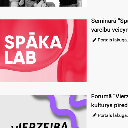
Seminarā “Spā
vareibu veicy
Portals lakuga.
Forumā “Vierz
kulturys pīred
Portals lakuga.