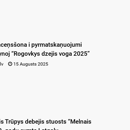
aceņsšona i pyrmatskaņuojumi
ynoj “Rogovkys dzejis voga 2025”
lv
15 Augusts 2025
is Trūpys debejis stuosts “Melnais