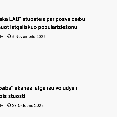
ka LAB” stuosteis par pošvaļdeibu
nuot latgaliskuo populariziešonu
lv
5 Novembris 2025
eiba” skanēs latgalīšu volūdys i
zis stuosti
lv
23 Oktobris 2025