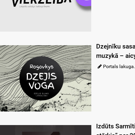
Dzejnīku sas
muzykā – aic
Portals lakuga.
Izdūts Sarmīt