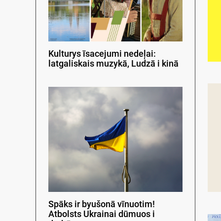
Kulturys īsacejumi nedeļai:
latgaliskais muzykā, Ludzā i kinā
Spāks ir byušonā vīnuotim!
Atbolsts Ukrainai dūmuos i