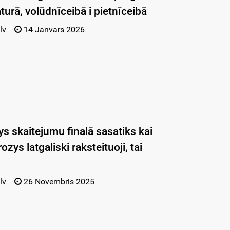
raturā, volūdnīceibā i pietnīceibā
lv
14 Janvars 2026
ys skaitejumu finalā sasatiks kai
ozys latgaliski raksteituoji, tai
lv
26 Novembris 2025