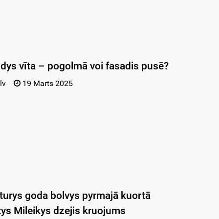
ūdys vīta – pogolmā voi fasadis pusē?
lv
19 Marts 2025
raturys goda bolvys pyrmajā kuortā
ys Mileikys dzejis kruojums