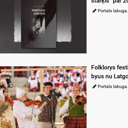
stārķis” par 
Portals lakuga.
Folklorys fest
byus nu Latgo
Portals lakuga.