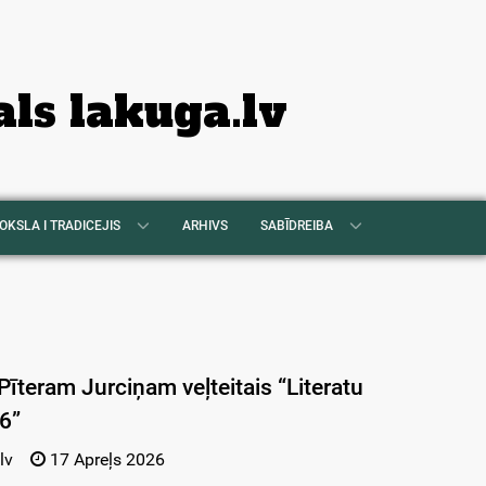
als lakuga.lv
OKSLA I TRADICEJIS
ARHIVS
SABĪDREIBA
Pīteram Jurciņam veļteitais “Literatu
6”
lv
17 Apreļs 2026