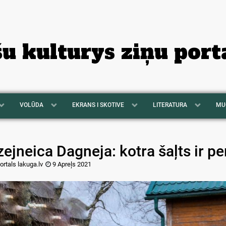
šu kulturys ziņu port
VOLŪDA
EKRANS I SKOTIVE
LITERATURA
MU
ejneica Dagneja: kotra šaļts ir p
ortals lakuga.lv
9 Apreļs 2021