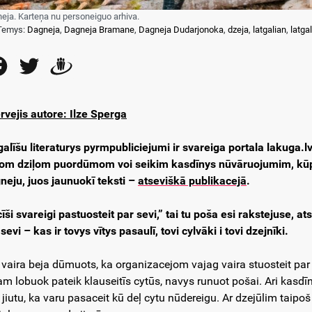
eja. Karteņa nu personeiguo arhiva.
Temys:
Dagneja
,
Dagneja Bramane
,
Dagneja Dudarjonoka
,
dzeja
,
latgalian
,
latgal
Facebook
Twitter
Draugiem
ervejis autore: Ilze Sperga
galīšu literaturys pyrmpubliciejumi ir svareiga portala lakuga.lv
om dziļom puordūmom voi seikim kasdīnys nūvāruojumim, kūp
neju, juos jaunuokī teksti –
atseviškā publikacejā
.
 cīši svareigi pastuosteit par sevi,” tai tu poša esi rakstejuse, 
 sevi
–
kas ir tovys vītys pasaulī, tovi cylvāki i tovi dzejnīki.
 vaira beja dūmuots, ka organizacejom vajag vaira stuosteit pa
am lobuok pateik klauseitīs cytūs, navys runuot pošai. Ari kasdīn
 jiutu, ka varu pasaceit kū deļ cytu nūdereigu. Ar dzejūlim tai