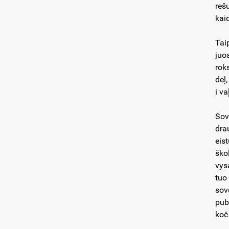
reš
kai
Tai
juo
roks
deļ,
i v
Sov
dra
eis
ško
vys
tuo
sove
pub
koč 