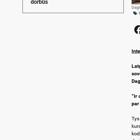
dorbūs
Dagn
Int
Lat
sov
Dag
“Ir
par
Tys
kur
kod