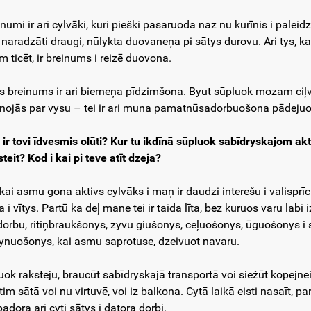
numi ir ari cylvāki, kuri pieški pasaruoda naz nu kurīnis i paleidz
naradzāti draugi, nūlykta duovaneņa pi sātys durovu. Ari tys, ka tu
m ticēt, ir breinums i reizē duovona.
ts breinums ir ari bierneņa pīdzimšona. Byut sūpluok mozam ciļviec
inojās par vysu – tei ir ari muna pamatnūsadorbuošona pādejuo
 ir tovi īdvesmis olūti? Kur tu ikdīnā sūpluok sabīdryskajom ak
teit? Kod i kai pi teve atīt dzeja?
 kai asmu gona aktivs cylvāks i maņ ir daudzi interešu i valisprī
a i vītys. Partū ka deļ mane tei ir taida līta, bez kuruos varu labi 
dorbu, ritiņbraukšonys, zyvu giušonys, ceļuošonys, ūguošonys i 
tynuošonys, kai asmu saprotuse, dzeivuot navaru.
uok raksteju, braucūt sabīdryskajā transportā voi siežūt kopejnei
tim sātā voi nu virtuvē, voi iz balkona. Cytā laikā eisti nasaīt,
adora ari cyti sātys i datora dorbi.