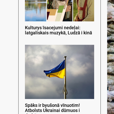
Kulturys īsacejumi nedeļai:
latgaliskais muzykā, Ludzā i kinā
Spāks ir byušonā vīnuotim!
Atbolsts Ukrainai dūmuos i