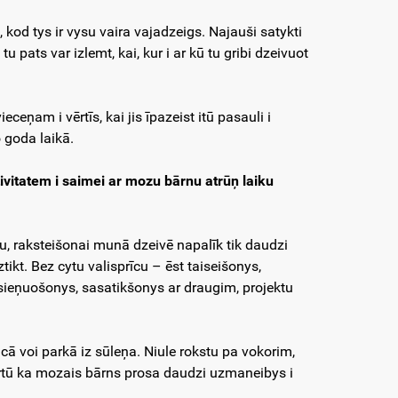
, kod tys ir vysu vaira vajadzeigs. Najauši satykti
 pats var izlemt, kai, kur i ar kū tu gribi dzeivuot
eņam i vērtīs, kai jis īpazeist itū pasauli i
 goda laikā.
tivitatem i saimei ar mozu bārnu atrūņ laiku
cu, raksteišonai munā dzeivē napalīk tik daudzi
iztikt. Bez cytu valisprīcu – ēst taiseišonys,
sieņuošonys, sasatikšonys ar draugim, projektu
cā voi parkā iz sūleņa. Niule rokstu pa vokorim,
 partū ka mozais bārns prosa daudzi uzmaneibys i