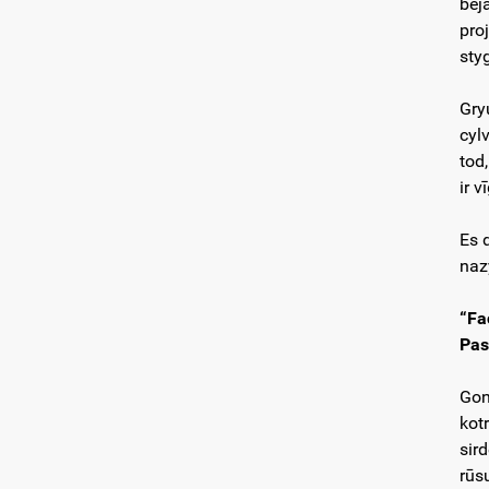
bej
pro
sty
Gry
cylv
tod
ir v
Es d
naz
“Fa
Pas
Gon
kotr
sird
rūs