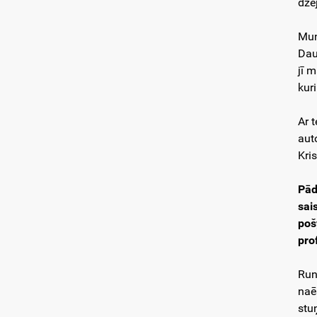
dze
Mun
Daug
jī m
kuri
Ar 
aut
Kri
Pād
sais
poš
pro
Run
naē
stu