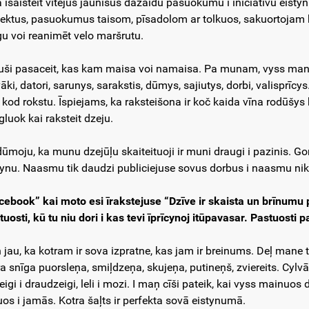
a īsaisteit vītejūs jaunīšus dažaidu pasuokumu i iniciativu eis
jektus, pasuokumus taisom, pīsadolom ar tolkuos, sakuortojam ka
gu voi reanimēt velo maršrutu.
uši pasaceit, kas kam maisa voi namaisa. Pa munam, vyss manī 
āki, datori, sarunys, sarakstis, dūmys, sajiutys, dorbi, valisprīcy
, kod rokstu. Īspiejams, ka raksteišona ir koč kaida vīna rodūšys 
īgluok kai raksteit dzeju.
ūmoju, ka munu dzejūļu skaiteituoji ir muni draugi i pazinis. Gon j
ynu. Naasmu tik daudzi publiciejuse sovus dorbus i naasmu ni
cebook”
kai moto esi īrakstejuse “Dzīve ir skaista un brīnumu pi
tuosti, kū tu niu dori i kas tevi īprīcynoj itūpavasar. Pastuosti 
 jau, ka kotram ir sova izpratne, kas jam ir breinums. Deļ mane 
a snīga puorsleņa, smiļdzeņa, skujeņa, putineņš, zviereits. Cylvāki
eigi i draudzeigi, leli i mozi. I maņ cīši pateik, kai vyss mainuos
uos i jamās. Kotra šaļts ir perfekta sovā eistynumā.