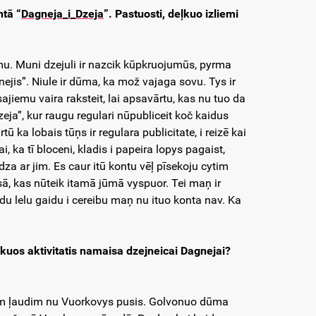
ntā “
Dagneja_i_Dzeja
”. Pastuosti, deļkuo izliemi
u. Muni dzejuli ir nazcik kūpkruojumūs, pyrma
jis”. Niule ir dūma, ka mož vajaga sovu. Tys ir
ajiemu vaira raksteit, lai apsavārtu, kas nu tuo da
eja”, kur raugu regulari nūpubliceit koč kaidus
ū ka lobais tūņs ir regulara publicitate, i reizē kai
ai, ka tī bloceni, kladis i papeira lopys pagaist,
idza ar jim. Es caur itū kontu vēļ pīsekoju cytim
sā, kas nūteik itamā jūmā vyspuor. Tei maņ ir
idu lelu gaidu i cereibu maņ nu ituo konta nav. Ka
skuos aktivitatis namaisa dzejneicai Dagnejai?
nim ļaudim nu Vuorkovys pusis. Golvonuo dūma