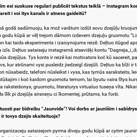
zīm esi suokuse regulari publicēt tekstus teiklā – Instagram ko
areit i voi itys kanals ir atness gaideitū?
mā godā sadūmuoju, ka mož varātum izdūt sovu dzejūļu kruojum
u godu kūpā ar vēļ trejom dāmom izdevem dzejuļu gruomotu “Line
on kai taids eksperiments i izaicynojums reizē. Deļtuo itūgod aps
a izīs. Deļtuo sataiseju instagramā atsevišķi kontu “Dagneja_i_dz
ūs dzejūļus. Tys konts ir reizē kai motivators koč kū sacereit, part
vs, kur atrūnami vysi pusleidz jiedzeigī dzejūli. Deļtuo ka bīži ir t
ri nūsabeidz, telefoni nūsleikst i vyss, kas tymūs saraksteits, le
stūšajim i koč kaidom gruomotu temom, lai byutu vaira lītys kur
da raksteišonys, gruomotu, literaturys virtualuo tuseņa vīta. Nika
s īlīk pi dzejūļa sirsneņu ci īkomentej, prūtams, ka forši.
tuosti par bīdreibu “Jaunvide”! Voi dorbs ar jaunīšim i sabīdry
 ir tovys dzejis skaiteituojs?
 organizaceju sataisejom pyrma diveju godu kūpā ar cytim jau