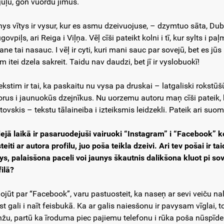
juļu, gon vuordu jimūs.
ys vītys ir vysur, kur es asmu dzeivuojuse, – dzymtuo sāta, Dub
ovpiļs, ari Reiga i Viļņa. Vēļ cīši pateikt kolni i tī, kur sylts i 
ane tai nasauc. I vēļ ir cyti, kuri mani sauc par sovejū, bet es jūs 
m itei dzela sakreit. Taidu nav daudzi, bet jī ir vyslobuokī!
tekstim ir tai, ka paskaitu nu vysa pa druskai – latgaliski rokstū
orus i jaunuokūs dzejnīkus. Nu uorzemu autoru maņ cīši pateik, 
stovskis – tekstu tālaineiba i izteiksmis leidzekli. Pateik ari su
ejā laikā ir pasaruodejuši vairuoki “Instagram” i “Facebook” kont
teiti ar autora profilu, juo poša teikla dzeivi. Ari tev pošai ir t
ys, palaisšona paceli voi jaunys škautnis dalikšona kluot pi sov
filā?
ojūt par “Facebook”, varu pastuosteit, ka naseņ ar sevi veiču n
st gali i naīt feisbukā. Ka ar galis naiesšonu ir pavysam vīglai, 
ņžu, partū ka īroduma piec pajiemu telefonu i rūka poša nūspīde