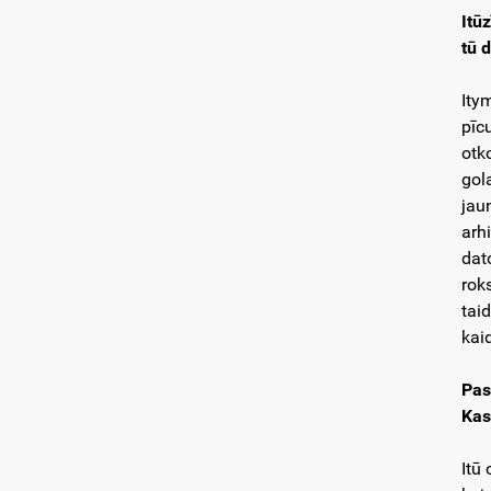
Itū
tū d
Ity
pīc
otk
gol
jaun
arhi
dato
rok
tai
kaid
Pas
Kas
Itū