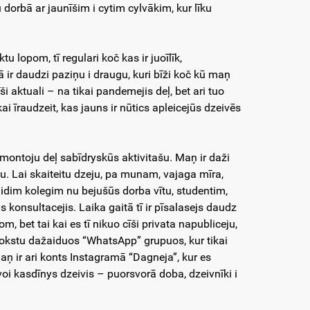
u dorbā ar jaunīšim i cytim cylvākim, kur līku
lopom, tī regulari koč kas ir juoīlīk,
ir daudzi paziņu i draugu, kuri bīži koč kū maņ
īši aktuali – na tikai pandemejis deļ, bet ari tuo
ai īraudzeit, kas jauns ir nūtics apleicejūs dzeivēs
zmontoju deļ sabīdryskūs aktivitašu. Maņ ir daži
itu. Lai skaiteitu dzeju, pa munam, vajaga mīra,
kaidim kolegim nu bejušūs dorba vītu, studentim,
konsultacejis. Laika gaitā tī ir pīsalasejs daudz
, bet tai kai es tī nikuo cīši privata napubliceju,
d rokstu dažaiduos “WhatsApp” grupuos, kur tikai
 Maņ ir ari konts Instagramā “Dagneja”, kur es
oi kasdīnys dzeivis – puorsvorā doba, dzeivnīki i