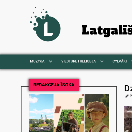
Latgalī
MUZYKA
VIESTURE I RELIGEJA
CYLVĀKI
REDAKCEJA ĪSOKA
Dz
P