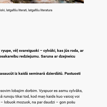
iski
,
latgalīšu literati
,
latgalīšu literatura
 ryupe, vēļ svareiguoki – cylvāki, kas jūs roda, ar
sakareibu redziejumu. Saruna ar dzejneicu
atsasaucūt iz kaidā seminarā dzierdātū. Pastuosti
r sovim lobajim dorbim. Vyspuor es asmu cylvāks,
ā runoju tikai tod, kod maņ kaids kuo vaicoj voi
poš – lobuok mozuok, na par daudzi – gon pošu