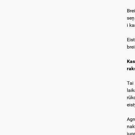
Brei
seņ 
i ka
Eis
bre
Kas
raks
Tai
laik
rūk
eis
Agr
nak
juop