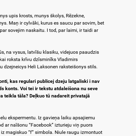
nys upis krosts, munys školys, Rēzekne,
paļmys. Maņ ir cylvāki, kurus es saucu par sovim, bet
par sovejim naskaitu. I tod, par laimi, ir taidi ar
šūs, na vysus, latvīšu klasiku, videjuos paaudzis
kai roksta krīvu dzīsminīks Vladimirs
omu dzejneicys Heli Laksonen raksteišonys stils.
i, kas regulari publicej dzeju latgaliski i nav
aids konts. Voi tei ir tekstu atdaleišona nu seve
a teikla tāla? Deļkuo tū nadareit privatajā
alelu ekspermentu. Iz gavieņa laiku apsajiemu
tod ar naīšonu “Facebook” izturieju viņ puors
 iz magiskuo “f” simbola. Niule raugu izmontuot