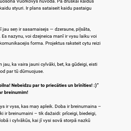
tynuošonā Vuorkovys nūvodā. Pa druskai kaidus
idu styuri. Ir plans sataiseit kaidu pastaigu
jau seņ ir sasamaisejs — dzeraune, piļsāta,
s. Es nazynu, voi dzejneica manī ir vysu laiku voi
komunikacejis forma. Projektus raksteit cytu reizi
au, ka vaira jauni cylvāki, bet, ka gūdeigi, eisti
kod par tū dūmuojuse.
lna! Nebeidzu par to priecāties un brīnīties! :)”
par breinumim!
tys ir vyss, kas maņ apleik. Doba ir breinumaina –
 ir breinumaini – tik dažaidi: prīceigi, biedeigi,
 dobā i cylvākūs, kai jī vysi sovā storpā nazkū