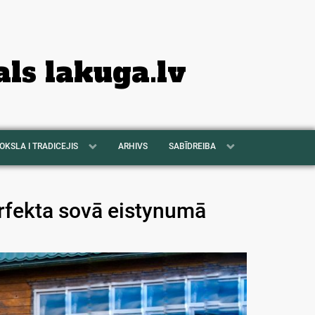
als lakuga.lv
OKSLA I TRADICEJIS
ARHIVS
SABĪDREIBA
erfekta sovā eistynumā