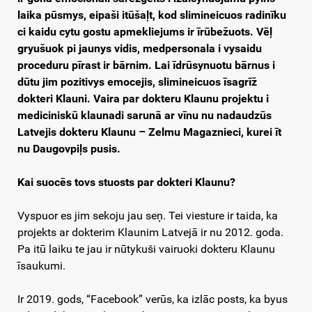
laika pūsmys, eipaši itūšaļt, kod slimineicuos radinīku
ci kaidu cytu gostu apmekliejums ir īrūbežuots. Vēļ
gryušuok pi jaunys vidis, medpersonala i vysaidu
proceduru pīrast ir bārnim. Lai īdrūsynuotu bārnus i
dūtu jim pozitivys emocejis, slimineicuos īsagrīž
dokteri Klauni. Vaira par dokteru Klaunu projektu i
mediciniskū klaunadi sarunā ar vīnu nu nadaudzūs
Latvejis dokteru Klaunu – Zelmu Magaznieci, kurei īt
nu Daugovpiļs pusis.
Kai suocēs tovs stuosts par dokteri Klaunu?
Vyspuor es jim sekoju jau seņ. Tei viesture ir taida, ka
projekts ar dokterim Klaunim Latvejā ir nu 2012. goda.
Pa itū laiku te jau ir nūtykuši vairuoki dokteru Klaunu
īsaukumi.
Ir 2019. gods, “Facebook” verūs, ka izlāc posts, ka byus