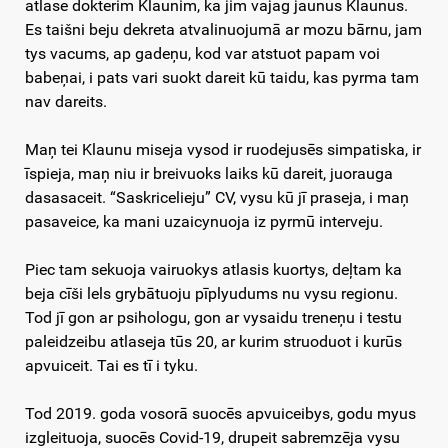
atlase dokterim Klaunim, ka jim vajag jaunus Klaunus.
Es taišni beju dekreta atvalinuojumā ar mozu bārnu, jam
tys vacums, ap gadeņu, kod var atstuot papam voi
babeņai, i pats vari suokt dareit kū taidu, kas pyrma tam
nav dareits.
Maņ tei Klaunu miseja vysod ir ruodejusēs simpatiska, ir
īspieja, maņ niu ir breivuoks laiks kū dareit, juorauga
dasasaceit. “Saskricelieju” CV, vysu kū jī praseja, i maņ
pasaveice, ka mani uzaicynuoja iz pyrmū interveju.
Piec tam sekuoja vairuokys atlasis kuortys, deļtam ka
beja cīši lels grybātuoju pīplyudums nu vysu regionu.
Tod jī gon ar psihologu, gon ar vysaidu treneņu i testu
paleidzeibu atlaseja tūs 20, ar kurim struoduot i kurūs
apvuiceit. Tai es tī i tyku.
Tod 2019. goda vosorā suocēs apvuiceibys, godu myus
izgleituoja, suocēs Covid-19, drupeit sabremzēja vysu