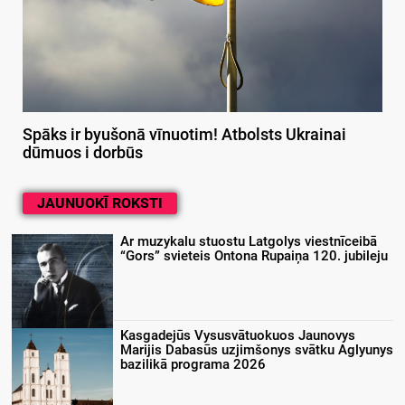
Spāks ir byušonā vīnuotim! Atbolsts Ukrainai
dūmuos i dorbūs
JAUNUOKĪ ROKSTI
Ar muzykalu stuostu Latgolys viestnīceibā
“Gors” svieteis Ontona Rupaiņa 120. jubileju
Kasgadejūs Vysusvātuokuos Jaunovys
Marijis Dabasūs uzjimšonys svātku Aglyunys
bazilikā programa 2026