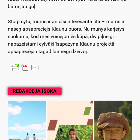
bārni jau guļ.
Storp cytu, mums ir ari cīši interesanta līta – mums ir
naseņ apsapreciejs Klaunu puors. Nu munys karjerys
suokuma, kod mes vuicejomēs kūpā, div piļneigi
napazeistami cylvāki īsapazyna Klaunu projektā,
apsaprecēja i tagad laimeigi dzeivoj.
REDAKCEJA ĪSOKA