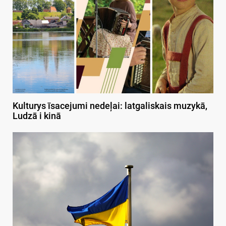
Kulturys īsacejumi nedeļai: latgaliskais muzykā,
Ludzā i kinā