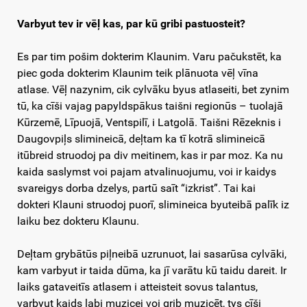
Varbyut tev ir vēļ kas, par kū gribi pastuosteit?
Es par tim pošim dokterim Klaunim. Varu pačukstēt, ka
piec goda dokterim Klaunim teik plānuota vēļ vīna
atlase. Vēļ nazynim, cik cylvāku byus atlaseiti, bet zynim
tū, ka cīši vajag papyldspākus taišni regionūs – tuolajā
Kūrzemē, Līpuojā, Ventspilī, i Latgolā. Taišni Rēzeknis i
Daugovpiļs slimineicā, deļtam ka tī kotrā slimineicā
itūbreid struodoj pa div meitinem, kas ir par moz. Ka nu
kaida saslymst voi pajam atvalinuojumu, voi ir kaidys
svareigys dorba dzelys, partū saīt “izkrist”. Tai kai
dokteri Klauni struodoj puorī, slimineica byuteibā palīk iz
laiku bez dokteru Klaunu.
Deļtam grybātūs piļneibā uzrunuot, lai sasarūsa cylvāki,
kam varbyut ir taida dūma, ka jī varātu kū taidu dareit. Ir
laiks gataveitīs atlasem i atteisteit sovus talantus,
varbyut kaids labi muzicej voi grib muzicēt, tys cīši