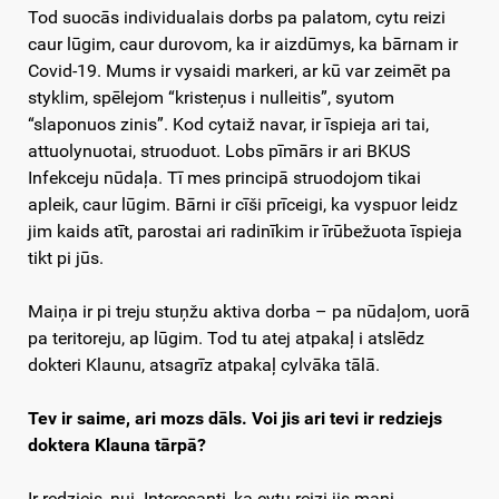
Tod suocās individualais dorbs pa palatom, cytu reizi
caur lūgim, caur durovom, ka ir aizdūmys, ka bārnam ir
Covid-19. Mums ir vysaidi markeri, ar kū var zeimēt pa
styklim, spēlejom “kristeņus i nulleitis”, syutom
“slaponuos zinis”. Kod cytaiž navar, ir īspieja ari tai,
attuolynuotai, struoduot. Lobs pīmārs ir ari BKUS
Infekceju nūdaļa. Tī mes principā struodojom tikai
apleik, caur lūgim. Bārni ir cīši prīceigi, ka vyspuor leidz
jim kaids atīt, parostai ari radinīkim ir īrūbežuota īspieja
tikt pi jūs.
Maiņa ir pi treju stuņžu aktiva dorba – pa nūdaļom, uorā
pa teritoreju, ap lūgim. Tod tu atej atpakaļ i atslēdz
dokteri Klaunu, atsagrīz atpakaļ cylvāka tālā.
Tev ir saime, ari mozs dāls. Voi jis ari tevi ir redziejs
doktera Klauna tārpā?
Ir redziejs, nui. Interesanti, ka cytu reizi jis mani