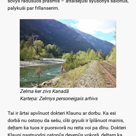
sovys radūšuos prasmis – attaisejuši šyušonys salonus,
palykuši par frīlanserim.
Zelma ker zivs Kanadā
Karteņa: Zelmys personeigais arhivs
Tai ir ārtai apvīnuot dokteri Klaunu ar dorbu. Ka esi
dorbā nu ostoņu da sešu, cīši gryuši ir īplānuot mainis,
deļtam ka tuos ir puorsvorā nu reita voi pa dīnu. Dokteri
Klauni nastruodoj ostoņūs deveņūs vokorā, deļtam ka