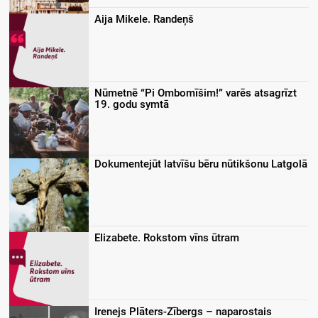
Aija Mikele. Randeņš
Nūmetnē “Pi Ombomīšim!” varēs atsagrīzt
19. godu symtā
Dokumentejūt latvīšu bēru nūtikšonu Latgolā
Elizabete. Rokstom vīns ūtram
Irenejs Plāters-Zībergs – naparostais