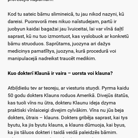
Kod tu sateic bārnu slimineicā, tu jau nikod nazyni, kū
dareisi. Puorsvorā mes nikuo naīstudejam, partū ir
juobyun kaidai bagažai jau īvuiceitai, lai var vīnā šaļtī
saprast, kū nu tuo izmontuot, kas vyslobuok ar konkretū
bārnu struoduos. Saprūtams, juozyna ari dažys
medicinys pamatlītys, juozyna, kurā procedurā voi
manipulacejā nadreikst traucēt medikim.
Kuo dokterī Klaunā ir vaira – uorsta voi klauna?
Atbiļdiešu tev ar teoreju, ar viesturis stuņdi. Pyrma kaidu
50 godu dokters Klauns roduos Amerikā. Divejūs štatūs,
kas tuoli vīns nu ūtra, dokteru Klaunu ideja dzyma
praktiski vīnlaiceigi divejim cylvākim. Vīns nu jūs beja
dokters, ūtrais – klauns. Dokters gribēja saprast, kai tys
byutu, ka jis byutu klauns, a klauns dūmuoja, kai byus,
ka jis tāluos dokteri i taidā veidā paleidzēs bārnim.