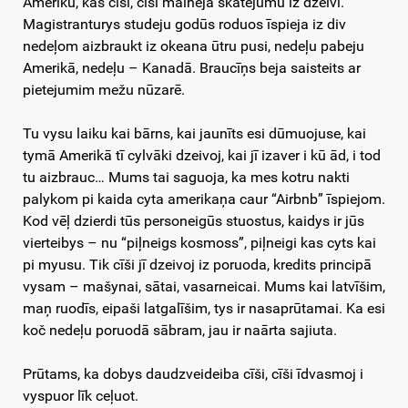
Ameriku, kas cīši, cīši maineja skatejumu iz dzeivi.
Magistranturys studeju godūs roduos īspieja iz div
nedeļom aizbraukt iz okeana ūtru pusi, nedeļu pabeju
Amerikā, nedeļu – Kanadā. Braucīņs beja saisteits ar
pietejumim mežu nūzarē.
Tu vysu laiku kai bārns, kai jaunīts esi dūmuojuse, kai
tymā Amerikā tī cylvāki dzeivoj, kai jī izaver i kū ād, i tod
tu aizbrauc… Mums tai saguoja, ka mes kotru nakti
palykom pi kaida cyta amerikaņa caur “Airbnb” īspiejom.
Kod vēļ dzierdi tūs personeigūs stuostus, kaidys ir jūs
vierteibys – nu “piļneigs kosmoss”, piļneigi kas cyts kai
pi myusu. Tik cīši jī dzeivoj iz poruoda, kredits principā
vysam – mašynai, sātai, vasarneicai. Mums kai latvīšim,
maņ ruodīs, eipaši latgalīšim, tys ir nasaprūtamai. Ka esi
koč nedeļu poruodā sābram, jau ir naārta sajiuta.
Prūtams, ka dobys daudzveideiba cīši, cīši īdvasmoj i
vyspuor līk ceļuot.