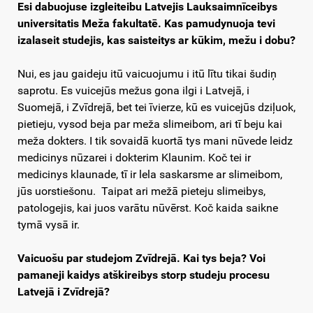
Esi dabuojuse izgleiteibu Latvejis Lauksaimnīceibys
universitatis Meža fakultatē. Kas pamudynuoja tevi
izalaseit studejis, kas saisteitys ar kūkim, mežu i dobu?
Nui, es jau gaideju itū vaicuojumu i itū lītu tikai šudiņ
saprotu. Es vuicejūs mežus gona ilgi i Latvejā, i
Suomejā, i Zvīdrejā, bet tei īvierze, kū es vuicejūs dziļuok,
pietieju, vysod beja par meža slimeibom, ari tī beju kai
meža dokters. I tik sovaidā kuortā tys mani nūvede leidz
medicinys nūzarei i dokterim Klaunim. Koč tei ir
medicinys klaunade, tī ir lela saskarsme ar slimeibom,
jūs uorstiešonu. Taipat ari mežā pieteju slimeibys,
patologejis, kai juos varātu nūvērst. Koč kaida saikne
tymā vysā ir.
Vaicuošu par studejom Zvīdrejā. Kai tys beja? Voi
pamaneji kaidys atškireibys storp studeju procesu
Latvejā i Zvīdrejā?