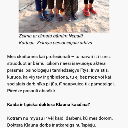
Zelma ar cīmata bārnim Nepalā
Karteņa: Zelmys personeigais arhivs
Mes skaitomēs kai profesionali – tu navari īt i izreiz
struoduot ar bārnu, cikom naesi īsavuicejs aktera
prasmis, psihologeju i tamledzeigys lītys. Ir vaļstis,
kuruos, ka viņ tev ir gribiešona, tu ej bez moz voi kai
socialais darbinīks pi jūs, tī naapvuica tik pamateigai.
Pīredze pasaulī atsaškir.
Kaida ir tipiska doktera Klauna kasdīna?
Kotram nu myusu ir vēļ kaidi darbeni, kū mes dorom.
Doktera Klauna dorbs ir atkareigs nu īspieju.