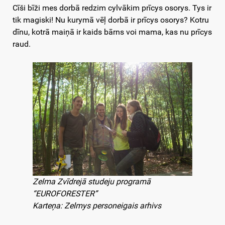
Cīši bīži mes dorbā redzim cylvākim prīcys osorys. Tys ir
tik magiski! Nu kurymā vēļ dorbā ir prīcys osorys? Kotru
dīnu, kotrā maiņā ir kaids bārns voi mama, kas nu prīcys
raud.
Zelma Zvīdrejā studeju programā
“EUROFORESTER”
Karteņa: Zelmys personeigais arhivs