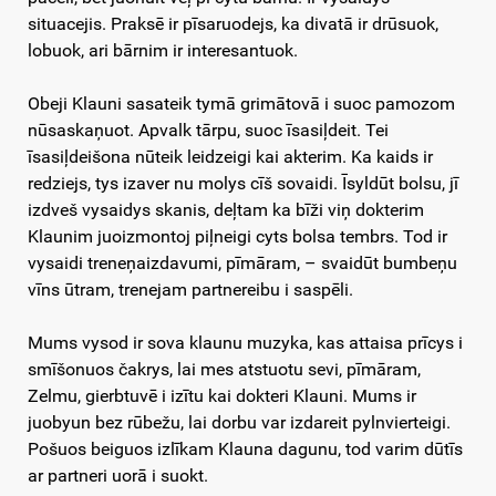
situacejis. Praksē ir pīsaruodejs, ka divatā ir drūsuok,
lobuok, ari bārnim ir interesantuok.
Obeji Klauni sasateik tymā grimātovā i suoc pamozom
nūsaskaņuot. Apvalk tārpu, suoc īsasiļdeit. Tei
īsasiļdeišona nūteik leidzeigi kai akterim. Ka kaids ir
redziejs, tys izaver nu molys cīš sovaidi. Īsyldūt bolsu, jī
izdveš vysaidys skanis, deļtam ka bīži viņ dokterim
Klaunim juoizmontoj piļneigi cyts bolsa tembrs. Tod ir
vysaidi treneņaizdavumi, pīmāram, – svaidūt bumbeņu
vīns ūtram, trenejam partnereibu i saspēli.
Mums vysod ir sova klaunu muzyka, kas attaisa prīcys i
smīšonuos čakrys, lai mes atstuotu sevi, pīmāram,
Zelmu, gierbtuvē i izītu kai dokteri Klauni. Mums ir
juobyun bez rūbežu, lai dorbu var izdareit pylnvierteigi.
Pošuos beiguos izlīkam Klauna dagunu, tod varim dūtīs
ar partneri uorā i suokt.