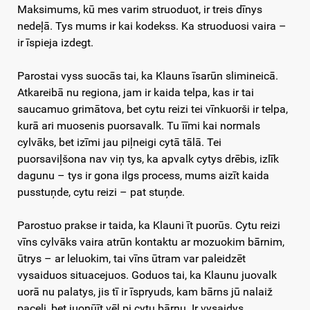
Maksimums, kū mes varim struoduot, ir treis dīnys
nedeļā. Tys mums ir kai kodekss. Ka struoduosi vaira –
ir īspieja izdegt.
Parostai vyss suocās tai, ka Klauns īsarūn slimineicā.
Atkareibā nu regiona, jam ir kaida telpa, kas ir tai
saucamuo grimātova, bet cytu reizi tei vīnkuorši ir telpa,
kurā ari muosenis puorsavalk. Tu īīmi kai normals
cylvāks, bet izīmi jau piļneigi cytā tālā. Tei
puorsaviļšona nav viņ tys, ka apvalk cytys drēbis, izlīk
dagunu – tys ir gona ilgs process, mums aizīt kaida
pusstuņde, cytu reizi – pat stuņde.
Parostuo prakse ir taida, ka Klauni īt puorūs. Cytu reizi
vīns cylvāks vaira atrūn kontaktu ar mozuokim bārnim,
ūtrys – ar leluokim, tai vīns ūtram var paleidzēt
vysaiduos situacejuos. Goduos tai, ka Klaunu juovalk
uorā nu palatys, jis tī ir īspryuds, kam bārns jū nalaiž
paceli, bet juonūīt vēļ pi cytu bārnu. Ir vysaidys