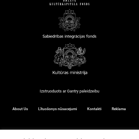
Izstruoduots ar
Gantry
paleidzeibu
About Us
Lītuošonys nūsacejumi
Kontakti
Reklama
© 2026