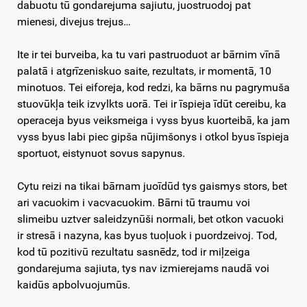
dabuotu tū gondarejuma sajiutu, juostruodoj pat
mienesi, divejus trejus…
Ite ir tei burveiba, ka tu vari pastruoduot ar bārnim vīnā
palatā i atgrīzeniskuo saite, rezultats, ir momentā, 10
minotuos. Tei eiforeja, kod redzi, ka bārns nu pagrymuša
stuovūkļa teik izvylkts uorā. Tei ir īspieja īdūt cereibu, ka
operaceja byus veiksmeiga i vyss byus kuorteibā, ka jam
vyss byus labi piec gipša nūjimšonys i otkol byus īspieja
sportuot, eistynuot sovus sapynus.
Cytu reizi na tikai bārnam juoīdūd tys gaismys stors, bet
ari vacuokim i vacvacuokim. Bārni tū traumu voi
slimeibu uztver saleidzynūši normali, bet otkon vacuoki
ir stresā i nazyna, kas byus tuoļuok i puordzeivoj. Tod,
kod tū pozitivū rezultatu sasnēdz, tod ir miļzeiga
gondarejuma sajiuta, tys nav izmierejams naudā voi
kaidūs apbolvuojumūs.