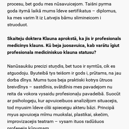
procesu, bet godu mes nūsavuicejom. Taišni pyrma
goda itymā laikā mums īdeve sertifikatus – diplomus,
ka mes varim īt iz Latvejis bārnu slimineicom i
struoduot.
Skaiteju doktera Klauna aprokstā, ka jis ir profesionals
medicinys klauns. Kū beja juosavuica, kab varātu īgiut
profesionala mediciniskuo klauna statusu?
Nanūsaukšu precizi stuņdis, bet tuos ir symtūs, cik es
atguodoju. Byuteibā tys teišom ir gods i, prūtams, na jau
dorba dīnys. Mums tuos beja praktiski kotrys ūtruos
breivdīnys – sastdīnis, svātdīnis mes pavadejom nu
reita da vokora vysaidu profesionaļu pavadeibā. Suocūt
ar psihologeju, kur apvuiceibuos analizējom situacejis,
tod myusim īdeve cīši spieceigu akteru bāzi. Principā
myus apvuiceja mīmu muokslai, plastikai, skečim,
improvizacejis teatram – vysam ituos radūšuos
profesejis kūpumam.