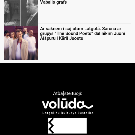
Vabalis grafs
Ar saknem i sajiutom Latgolā. Saruna ar
grupys “The Sound Poets” dalinīkim Juoni
Aišpuru i Kārli Juostu
Atbaļsteituoji: