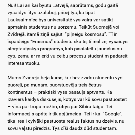
Nui! Lai ari kai byutu Latvejā, saprūtams, godu gaitā
vysaidys lītys uzaloboj, prīcej tys, ka tīpat
Lauksaimnīceibys universitatē vys vaira var satikt
apmainis studentus nu uorzemu. Teikūt Suomejā voi
Zvīdrejā, itamā ziņā sajiuti “piļneigu kosmosu”. Tī ir
īspaideigs “Erasmus” studentu skaits, tī realizej vysaidys
storptautyskys programys, kab pīsaisteitu jaunīšus nu
cytu zemu ar mierki vuiceibu procesu studentim padareit
interesantuoku.
Mums Zvīdrejā beja kurss, kur bez zvīdru studentu vysi
puorejī, pa munam, puorstuovēja treis četrus
kontinentus – praktiski vyss pasauļs aptvarts. Ka
izavierš kaidys diskusejis, kotrys var kū sovu pastuosteit
– vīns par tropu mežim, ūtrys par Sibira taigu. Tei
informacejis aprite ir tik apjūmeiga! Tei ir kai “Google”,
tikai reali cylvāki pastuosta realus faktus nu dzeivis, nu
sovu vaļstu pīredzis. Tys cīši daudz dūd studentam.