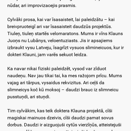
nūdar, ari improvizacejis prasmis.
Cylvāki prosa, kai var īsasaisteit, lai paleidzātu – kai
breivpruoteigī ari var īsasaisteit daudzūs projektūs.
Tiuleņ, tiuleņ startēs velomaratons. Mums ir vīns Klauns
Juoņs nu Lubānys, veloentuziasts. Jis ir apsajiems
izbraukt vysu Latveju, īsagrīzt vysuos slimineicuos, kur ir
dokteri Klauni, jam varēs sekuot leidza.
Ka navar nikai fiziski paleidzēt, vysod var zīduot
naudeņu. Nav jau tikai tai, ka mes ražojom prīcu. Mums
vajag ari tārpus, vysaidus rekvizitus. Ari ceļš da
slimneicys koč kū moksoj – daudzi brauc iz slimneicu
pusstuņdi, ari stuņdi.
Tim cylvākim, kas teik doktera Klauna projektā, cīši
magiskai mainuos dzeivis, cīši daudzi pamat sovus
dorbus. Daudzi ir aizguojuši cytūs vierzīņūs, atteistejuši