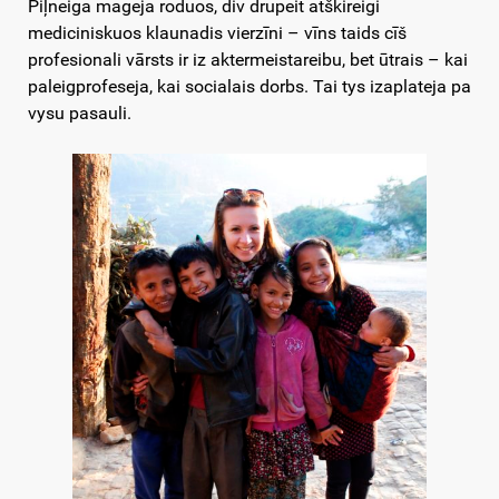
Piļneiga mageja roduos, div drupeit atškireigi
mediciniskuos klaunadis vierzīni – vīns taids cīš
profesionali vārsts ir iz aktermeistareibu, bet ūtrais – kai
paleigprofeseja, kai socialais dorbs. Tai tys izaplateja pa
vysu pasauli.