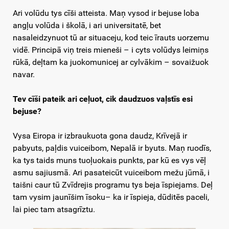
Ari volūdu tys cīši atteista. Maņ vysod ir bejuse loba
angļu volūda i školā, i ari universitatē, bet
nasaleidzynuot tū ar situaceju, kod teic īrauts uorzemu
vidē. Principā viņ treis mieneši – i cyts volūdys leimiņs
rūkā, deļtam ka juokomunicej ar cylvākim – sovaižuok
navar.
Tev cīši pateik ari ceļuot, cik daudzuos vaļstīs esi
bejuse?
Vysa Eiropa ir izbraukuota gona daudz, Krīvejā ir
pabyuts, paļdis vuiceibom, Nepalā ir byuts. Maņ ruodīs,
ka tys taids muns tuoļuokais punkts, par kū es vys vēļ
asmu sajiusmā. Ari pasateicūt vuiceibom mežu jūmā, i
taišni caur tū Zvīdrejis programu tys beja īspiejams. Deļ
tam vysim jaunīšim īsoku– ka ir īspieja, dūditēs paceli,
lai piec tam atsagrīztu.