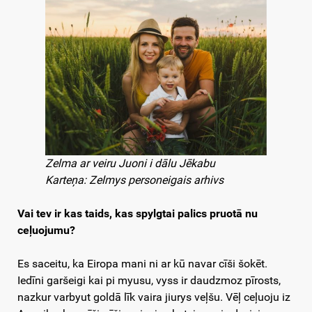
Zelma ar veiru Juoni i dālu Jēkabu
Karteņa: Zelmys personeigais arhivs
Vai tev ir kas taids, kas spylgtai palics pruotā nu
ceļuojumu?
Es saceitu, ka Eiropa mani ni ar kū navar cīši šokēt.
Iedīni garšeigi kai pi myusu, vyss ir daudzmoz pīrosts,
nazkur varbyut goldā līk vaira jiurys veļšu. Vēļ ceļuoju iz