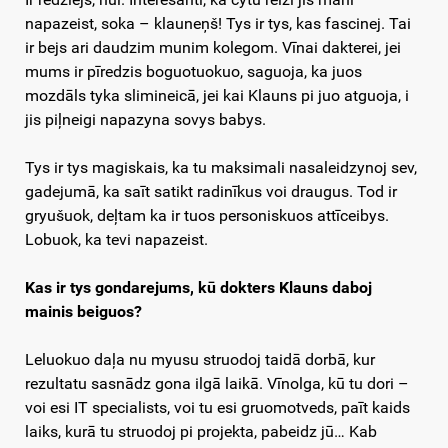
napazeist, soka – klauneņš! Tys ir tys, kas fascinej. Tai
ir bejs ari daudzim munim kolegom. Vīnai dakterei, jei
mums ir pīredzis boguotuokuo, saguoja, ka juos
mozdāls tyka slimineicā, jei kai Klauns pi juo atguoja, i
jis piļneigi napazyna sovys babys.
Tys ir tys magiskais, ka tu maksimali nasaleidzynoj sev,
gadejumā, ka saīt satikt radinīkus voi draugus. Tod ir
gryušuok, deļtam ka ir tuos personiskuos attīceibys.
Lobuok, ka tevi napazeist.
Kas ir tys gondarejums, kū dokters Klauns daboj
mainis beiguos?
Leluokuo daļa nu myusu struodoj taidā dorbā, kur
rezultatu sasnādz gona ilgā laikā. Vīnolga, kū tu dori –
voi esi IT specialists, voi tu esi gruomotveds, paīt kaids
laiks, kurā tu struodoj pi projekta, pabeidz jū… Kab