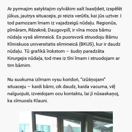
Ar pyrmajim satyktajim cylvākim saīt īsasiļdeit, izspēlēt
jūkus, jautrys situacejis, pi reizis verūtīs, kai jūs uztver. I
tod pamozam īmam iz vajadzeigū nūdaļu. Regionūs,
pīmāram, Rēzeknē, Daugovpilī, ir vīna moza bārnu
nūdaļa vysā slimneicā. Es puorsvorā struodoju Bārnu
Kliniskuos universitatis slimineicā (BKUS), kur ir daudz
nūdaļu. Tū grafikā īrokstom – šudiņ paradzāta
Kirurgejis nūdaļa, tod mes iz tīni īmam i struodojam ar
tim bārnim.
Nu suokuma izīmam vysu koridori, “izūšņojam”
situaceju – kaidi bārni, cik daudz, kaida vacuma, vēļ
naīguojuši, izveidojam ocu kontaktu, lai jī nūsaskaņoj,
ka cīmuosīs Klauni.