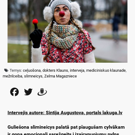
Temys:
ceļuošona
,
dokters Klauns
,
interveja
,
mediciniskuo klaunade
,
mežnīceiba
,
slimneicys
,
Zelma Magazniece
Facebook
Twitter
Draugiem
Intervejis autore: Sintija Augustova, portals lakuga.lv
Guliešona slimineicys palatā pat pīaugušam cylvākam
ir gona emocionali sarežgeits i izaicynuojumu pylns