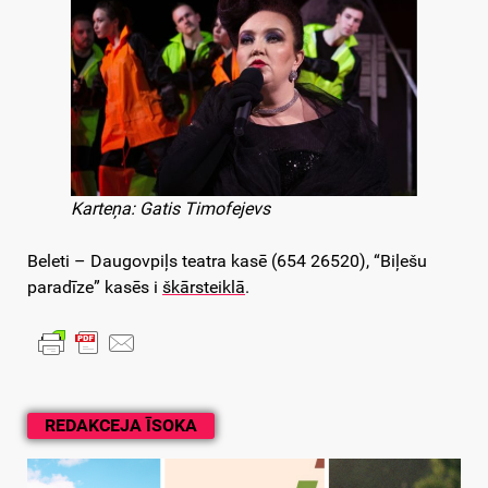
Karteņa: Gatis Timofejevs
Beleti – Daugovpiļs teatra kasē (654 26520), “Biļešu
paradīze” kasēs i
škārsteiklā
.
REDAKCEJA ĪSOKA