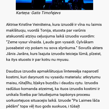
Karteņa: Gatis Timofejevs
Aktrise Kristīne Veinšteina, kura izruodē ir vīna nu laimis
maklātuoju, vuordā Tonija, stuosta par varūnis
atskuorstū atziņu ceļuojuma laikā izruodis vuordim:
“Zeme vysur vīnaida. Ļauds gon vysaidi. Cylvākam
juosabeist viņ pošam nu sova slynkuma.” Sovutīs akters
Jānis Jarāns, kurs īsajuta izruodis teicieja lūmā, pīzeist,
ka itys stuosts ir par kotru nu myusu.
Daudzus izruodis apmaklātuojus īinteresēja naparostī
kostimi, kuri darynuoti nu vysaidu materialu: atkrytumu
maisu, rūtaļlītu, bļakys buņdžu i daudzu cytu. Izruodis
radūšuo komanda atzeimej, ka ituos izruodis kostimi ir
unikala līceiba par īstudiejuma tapšonys procesu
uorkuortejuos situacejis laikā. Izruode “Pa Laimes lāča
pēdām” topa vēļ ituo gods suokuos, i tūšaļt