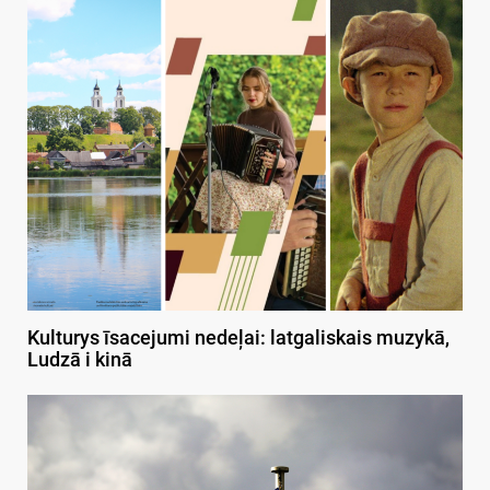
Kulturys īsacejumi nedeļai: latgaliskais muzykā,
Ludzā i kinā