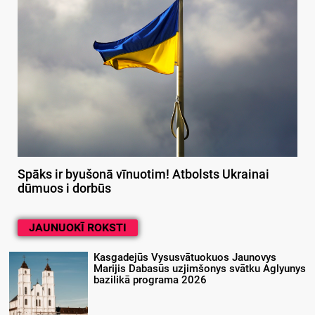
Spāks ir byušonā vīnuotim! Atbolsts Ukrainai
dūmuos i dorbūs
JAUNUOKĪ ROKSTI
Kasgadejūs Vysusvātuokuos Jaunovys
Marijis Dabasūs uzjimšonys svātku Aglyunys
bazilikā programa 2026