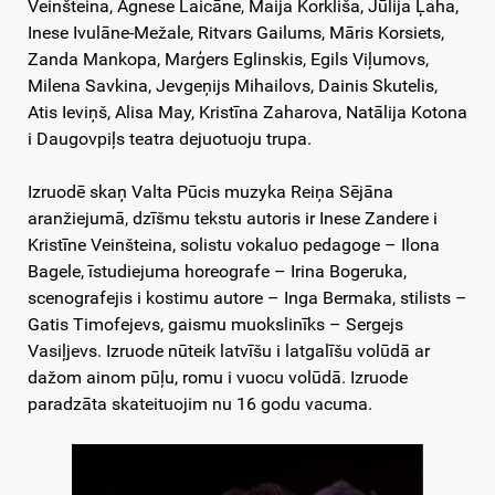
Veinšteina, Agnese Laicāne, Maija Korkliša, Jūlija Ļaha,
Inese Ivulāne-Mežale, Ritvars Gailums, Māris Korsiets,
Zanda Mankopa, Marģers Eglinskis, Egils Viļumovs,
Milena Savkina, Jevgeņijs Mihailovs, Dainis Skutelis,
Atis Ieviņš, Alisa May, Kristīna Zaharova, Natālija Kotona
i Daugovpiļs teatra dejuotuoju trupa.
Izruodē skaņ Valta Pūcis muzyka Reiņa Sējāna
aranžiejumā, dzīšmu tekstu autoris ir Inese Zandere i
Kristīne Veinšteina, solistu vokaluo pedagoge – Ilona
Bagele, īstudiejuma horeografe – Irina Bogeruka,
scenografejis i kostimu autore – Inga Bermaka, stilists –
Gatis Timofejevs, gaismu muokslinīks – Sergejs
Vasiļjevs. Izruode nūteik latvīšu i latgalīšu volūdā ar
dažom ainom pūļu, romu i vuocu volūdā. Izruode
paradzāta skateituojim nu 16 godu vacuma.