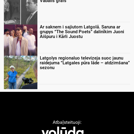
Vabalis grafs
Ar saknem i sajiutom Latgolā. Saruna ar
grupys “The Sound Poets” dalinīkim Juoni
Aišpuru i Kārli Juostu
Latgolys regionaluo televizeja suoc jaunu
raidejuma “Latgales pūra lāde – atdzimšana”
sezonu
Atbaļsteituoji: