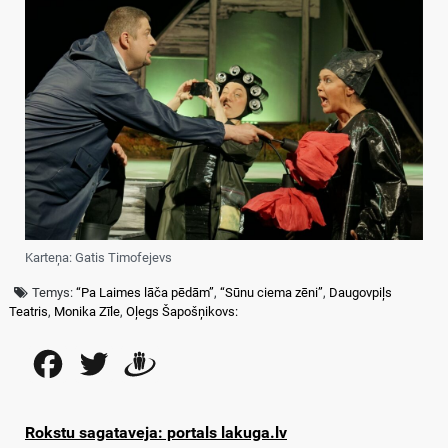
Karteņa: Gatis Timofejevs
Temys:
“Pa Laimes lāča pēdām”
,
“Sūnu ciema zēni”
,
Daugovpiļs
Teatris
,
Monika Zīle
,
Oļegs Šapošņikovs:
Facebook
Twitter
Draugiem
Rokstu sagataveja: portals lakuga.lv