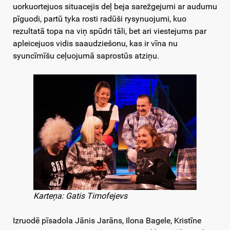
uorkuortejuos situacejis deļ beja sarežgejumi ar audumu
pīguodi, partū tyka rosti radūši rysynuojumi, kuo
rezultatā topa na viņ spūdri tāli, bet ari viestejums par
apleicejuos vidis saaudziešonu, kas ir vīna nu
syuncīmīšu ceļuojumā saprostūs atziņu.
Karteņa: Gatis Timofejevs
Izruodē pīsadola Jānis Jarāns, Ilona Bagele, Kristīne