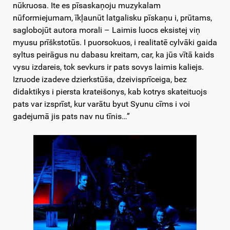
nūkruosa. Ite es pīsaskaņoju muzykalam
nūformiejumam, īkļaunūt latgalisku pīskaņu i, prūtams,
saglobojūt autora morali – Laimis luocs eksistej viņ
myusu prīškstotūs. I puorsokuos, i realitatē cylvāki gaida
syltus peirāgus nu dabasu kreitam, car, ka jūs vītā kaids
vysu izdareis, tok sevkurs ir pats sovys laimis kaliejs.
Izruode izadeve dzierkstūša, dzeivisprīceiga, bez
didaktikys i piersta krateišonys, kab kotrys skateituojs
pats var izsprīst, kur varātu byut Syunu cīms i voi
gadejumā jis pats nav nu tīnis…”