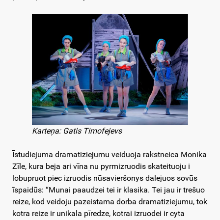
Karteņa: Gatis Timofejevs
Īstudiejuma dramatiziejumu veiduoja rakstneica Monika
Zīle, kura beja ari vīna nu pyrmizruodis skateituoju i
lobupruot piec izruodis nūsavieršonys dalejuos sovūs
īspaidūs: “Munai paaudzei tei ir klasika. Tei jau ir trešuo
reize, kod veidoju pazeistama dorba dramatiziejumu, tok
kotra reize ir unikala pīredze, kotrai izruodei ir cyta