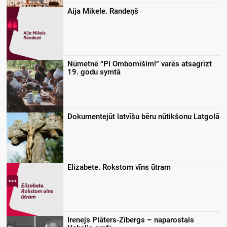
Aija Mikele. Randeņš
Nūmetnē “Pi Ombomīšim!” varēs atsagrīzt
19. godu symtā
Dokumentejūt latvīšu bēru nūtikšonu Latgolā
Elizabete. Rokstom vīns ūtram
Irenejs Plāters-Zībergs – naparostais