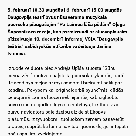
5. februarī 18.30 stuņdēs i 6. februarī 15.00 stuņdēs
Daugovpiļs teatrī byus nūsaverama muzykala
puorsoka pīaugušajim “Pa Laimes lāča pēdām” Oļega
Šapošnikova režejā, kas pyrmizruodi ar stuovaplausim
pīdzeivuoja 10. decembrī, informej VSIA “Daugavpils
teātris” sabīdryskūs attīceibu vadeituoja Janīna
Ivanova.
Izruode veiduota piec Andreja Upīša stuosta “Sūnu
ciema zēni” motivu i baļsteita puorsoku lykumūs, partū
ite seņdīnys mejās ar myusdīnom i breinumi palīk par
kasdīnu. Pavysam kai originaldorbā syuncīmīši dūdās
ceļuojumā Laimis luoča mekliejumūs, kab izgluobtu
sovu cīmu nu godim ilgys nūlemteibys, tok itūreiz ar
burvu navigatora paleidzeibu aizkleist Eiropys
plašumūs. Iz tyvuokom i tuoluokom zemem pasaverūt,
braucieji saprūt, ka laime nav tuoli juomeklej, jei ir tepat i
pošu spākim izveidojama.