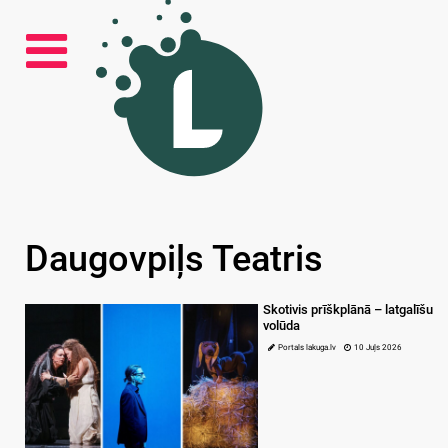
Daugovpiļs Teatris
Skotivis prīškplānā – latgalīšu
volūda
Portals lakuga.lv
10 Juļs 2026