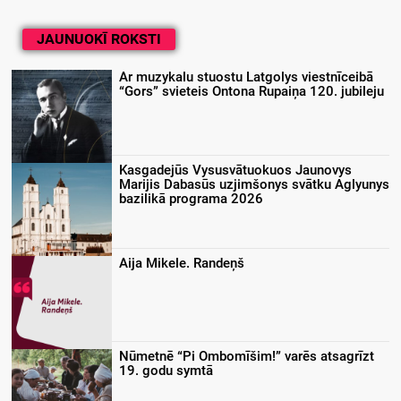
JAUNUOKĪ ROKSTI
Ar muzykalu stuostu Latgolys viestnīceibā
“Gors” svieteis Ontona Rupaiņa 120. jubileju
Kasgadejūs Vysusvātuokuos Jaunovys
Marijis Dabasūs uzjimšonys svātku Aglyunys
bazilikā programa 2026
Aija Mikele. Randeņš
Nūmetnē “Pi Ombomīšim!” varēs atsagrīzt
19. godu symtā