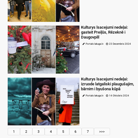
Kulturys īsacejumi nedeļai:
gasteit Preiļūs, Rēzeknē i
Daugovpilī
Portals lakuga.lv
23 Decembris 2024
Kulturys īsacejumi nedeļai:
izruode latgaliski pīaugušajim,
bārnim i byušona kūpā
Portals lakuga.lv
14 Oktobris 2024
1
2
3
4
5
6
7
>>>