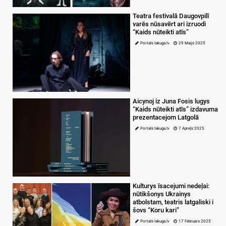
Teatra festivalā Daugovpilī
varēs nūsavērt ari izruodi
“Kaids nūteikti atīs”
Portals lakuga.lv
29 Maijs 2025
Aicynoj iz Juna Fosis lugys
“Kaids nūteikti atīs” izdavuma
prezentacejom Latgolā
Portals lakuga.lv
7 Apreļs 2025
Kulturys īsacejumi nedeļai:
nūtikšonys Ukrainys
atbolstam, teatris latgaliski i
šovs “Koru kari”
Portals lakuga.lv
17 Februars 2025