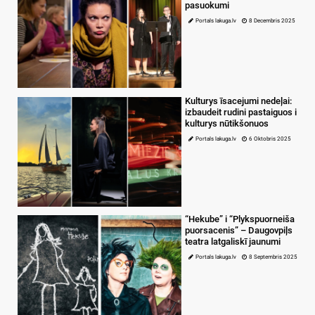
pasuokumi
Portals lakuga.lv
8 Decembris 2025
Kulturys īsacejumi nedeļai:
izbaudeit rudini pastaiguos i
kulturys nūtikšonuos
Portals lakuga.lv
6 Oktobris 2025
“Hekube” i “Plykspuorneiša
puorsacenis” – Daugovpiļs
teatra latgaliskī jaunumi
Portals lakuga.lv
8 Septembris 2025