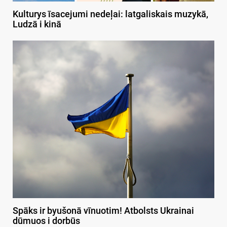
Kulturys īsacejumi nedeļai: latgaliskais muzykā,
Ludzā i kinā
Spāks ir byušonā vīnuotim! Atbolsts Ukrainai
dūmuos i dorbūs