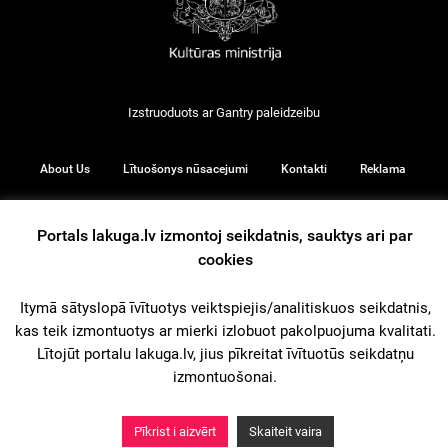
Izstruoduots ar
Gantry
paleidzeibu
About Us
Lītuošonys nūsacejumi
Kontakti
Reklama
Portals lakuga.lv izmontoj seikdatnis, sauktys ari par
cookies
© 2026
Itymā sātyslopā īvītuotys veiktspiejis/analitiskuos seikdatnis,
kas teik izmontuotys ar mierki izlobuot pakolpuojuma kvalitati.
iz augšu
Lītojūt portalu lakuga.lv, jius pīkreitat īvītuotūs seikdatņu
izmontuošonai.
Pīkrist i aizvērt
Skaiteit vaira