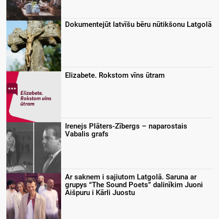
Dokumentejūt latvīšu bēru nūtikšonu Latgolā
Elizabete. Rokstom vīns ūtram
Irenejs Plāters-Zībergs – naparostais
Vabalis grafs
Ar saknem i sajiutom Latgolā. Saruna ar
grupys “The Sound Poets” dalinīkim Juoni
Aišpuru i Kārli Juostu