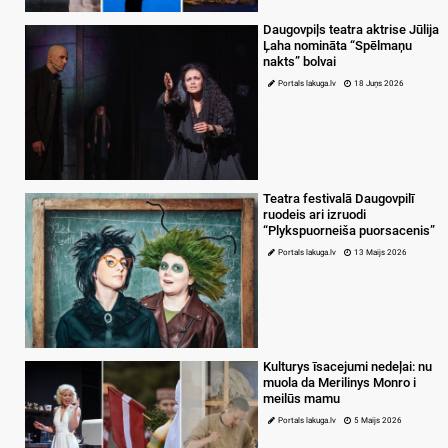
Daugovpiļs teatra aktrise Jūlija
Ļaha nomināta “Spēlmaņu
nakts” bolvai
Portals lakuga.lv
18 Juņs 2026
Teatra festivalā Daugovpilī
ruodeis ari izruodi
“Plykspuorneiša puorsacenis”
Portals lakuga.lv
13 Maijs 2026
Kulturys īsacejumi nedeļai: nu
muola da Merilinys Monro i
meilūs mamu
Portals lakuga.lv
5 Maijs 2026