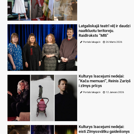
Latgaliskajā teatrī vēļ ir daudzi
naatkluotu teritoreju.
Raidīroksts “Mīti”
Portals lakuga.lv
26 Marts 2026
Kulturys īsacejumi nedeļai:
“Kača memuari”, Reinis Zariņš
i zīmys prīcys
Portals lakuga.lv
12 Janvars 2026
Kulturys īsacejumi nedeļai:
eisti Zīmyssvātku gaideišonys