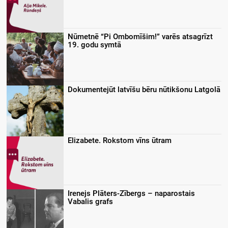
Nūmetnē “Pi Ombomīšim!” varēs atsagrīzt
19. godu symtā
Dokumentejūt latvīšu bēru nūtikšonu Latgolā
Elizabete. Rokstom vīns ūtram
Irenejs Plāters-Zībergs – naparostais
Vabalis grafs