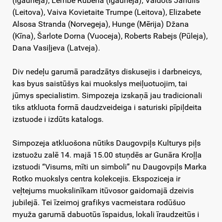
(Igauneja), Lembe Rubena (Igauneja), Vaidots Janulis
(Leitova), Vaiva Kovietaite Trumpe (Leitova), Elizabete
Alsosa Stranda (Norvegeja), Hunge (Mērija) Džana
(Kīna), Šarlote Dorna (Vuoceja), Roberts Rabejs (Pūleja),
Dana Vasiļjeva (Latveja).
Div nedeļu garumā paradzātys diskusejis i darbneicys,
kas byus saistūšys kai muokslys meiļuotuojim, tai
jūmys specialistim. Simpozeja izskaņā jau tradicionali
tiks atkluota formā daudzveideiga i saturiski pīpiļdeita
izstuode i izdūts katalogs.
Simpozeja atkluošona nūtiks Daugovpiļs Kulturys piļs
izstuožu zalē 14. majā 15.00 stuņdēs ar Gunāra Kroļļa
izstuodi “Visums, mīti un simboli” nu Daugovpiļs Marka
Rotko muokslys centra kolekcejis. Ekspoziceja ir
veļtejums muokslinīkam itūvosor gaidomajā dzeivis
jubilejā. Tei īzeimoj grafikys vacmeistara rodūšuo
myuža garumā dabuotūs īspaidus, lokali īraudzeitūs i