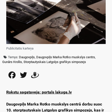
Publicitatis karteņa
Temys:
Daugovpiļs
,
Daugovpiļs Marka Rotko muokslys centrs
,
Gunārs Krollis
,
Storptautyskais Latgolys grafikys simpozejs
Facebook
Twitter
Draugiem
Rokstu sagataveja: portals lakuga.lv
Daugovpiļs Marka Rotko muokslys centrā dorbu suoc
10. storptautyskais Latgolys grafikys simpozejs, kas ir