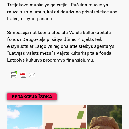
Tretjakova muokslys galerejis i Puškina muokslys
muzeja kruojumūs, kai ari daudzuos privatkolekcejuos
Latvejā i cytur pasaulī.
Simpozeja nūtikšonu atbolsta Vaļsts kulturkapitala
fonds i Daugovpiļs piļsātys dūme. Projekts teik
eistynuots ar Latgolys regiona atteisteibys agenturys,
“Latvijas Valsts mežu” i Vaļsts kulturkapitala fonda
Latgolys kulturys programys finansiejumu.
REDAKCEJA ĪSOKA