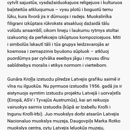
cytvīt sajustūs, vysdažaiduokajuos religejuos i kulturuos
baļsteitūs atkluojumus – vysu plotū i boguotū temu
lūku, kura ītvorā jis ir dūmuojs i radejs. Muokslinīka
filigrani izkūptais rūkroksts atsakluoj dažaidā tālu
volūdu ansamblī, cikom lineju i laukumu rytmys stoltai
izakuortoj da perfekcejis izkūptuos kompozicejuos. Miti
i simbolūs īskautī tāli i tūs grupys leidzsvarojās ar
kosmosa i zemapzinis byušonu sūpluok – atkluoj
puordūmys par cylvāka eseibys jāgu i myusu dīnu
sabīdreibys moralis i etikys normom i vierteibom.
Gunāra Kroļļa izstuožu pīredze Latvejis grafiku saimē ir
vīna nu ilguokūs. Nu pyrmuos izstuodis 1956. gadā jis ir
eistynuojs symtim izstuožu projektu Latvejā i uorvaļstīs
(Eiropā, ASV i Tyvajūs Austrumūs), kai ari reikuojs
vairuokys saimis izstuodis (kūpā ar Izabellu Krolli i
Ingunu Krolli‑Irbi). Juo muokslys dorbi atsarūn Latvejis
Nacionaluo muokslys muzeja, Daugovpiļs Marka Rotko
muokslys centra, cytu Latvejis leluokūs muzeju,