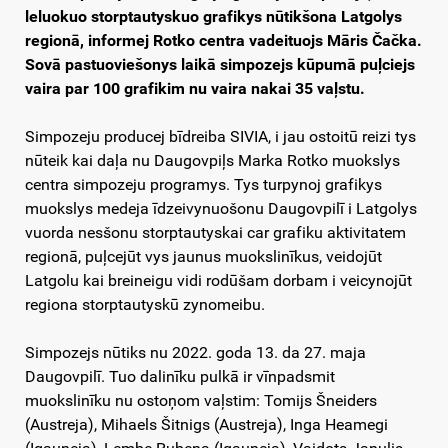
leluokuo storptautyskuo grafikys nūtikšona Latgolys
regionā, informej Rotko centra vadeituojs Māris Čačka.
Sovā pastuoviešonys laikā simpozejs kūpumā puļciejs
vaira par 100 grafikim nu vaira nakai 35 vaļstu.
Simpozeju producej bīdreiba SIVIA, i jau ostoitū reizi tys
nūteik kai daļa nu Daugovpiļs Marka Rotko muokslys
centra simpozeju programys. Tys turpynoj grafikys
muokslys medeja īdzeivynuošonu Daugovpilī i Latgolys
vuorda nesšonu storptautyskai car grafiku aktivitatem
regionā, puļcejūt vys jaunus muokslinīkus, veidojūt
Latgolu kai breineigu vidi rodūšam dorbam i veicynojūt
regiona storptautyskū zynomeibu.
Simpozejs nūtiks nu 2022. goda 13. da 27. maja
Daugovpilī. Tuo dalinīku pulkā ir vīnpadsmit
muokslinīku nu ostoņom vaļstim: Tomijs Šneiders
(Austreja), Mihaels Šitnigs (Austreja), Inga Heamegi