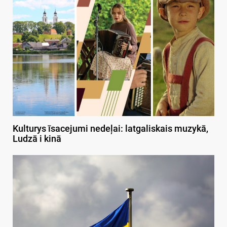
Kulturys īsacejumi nedeļai: latgaliskais muzykā,
Ludzā i kinā