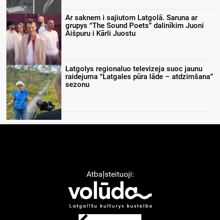
Ar saknem i sajiutom Latgolā. Saruna ar
grupys “The Sound Poets” dalinīkim Juoni
Aišpuru i Kārli Juostu
Latgolys regionaluo televizeja suoc jaunu
raidejuma “Latgales pūra lāde – atdzimšana”
sezonu
Atbaļsteituoji: