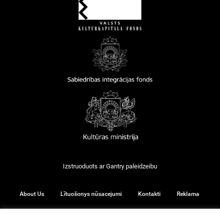
Izstruoduots ar
Gantry
paleidzeibu
About Us
Lītuošonys nūsacejumi
Kontakti
Reklama