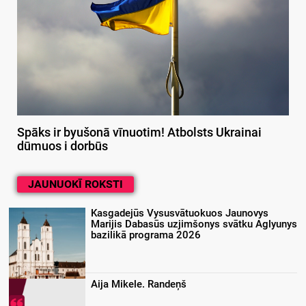
Spāks ir byušonā vīnuotim! Atbolsts Ukrainai
dūmuos i dorbūs
JAUNUOKĪ ROKSTI
Kasgadejūs Vysusvātuokuos Jaunovys
Marijis Dabasūs uzjimšonys svātku Aglyunys
bazilikā programa 2026
Aija Mikele. Randeņš