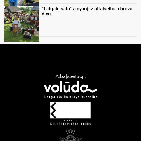
“Latgaļu sāta” aicynoj iz attaiseitūs durovu
dīnu
Atbaļsteituoji: