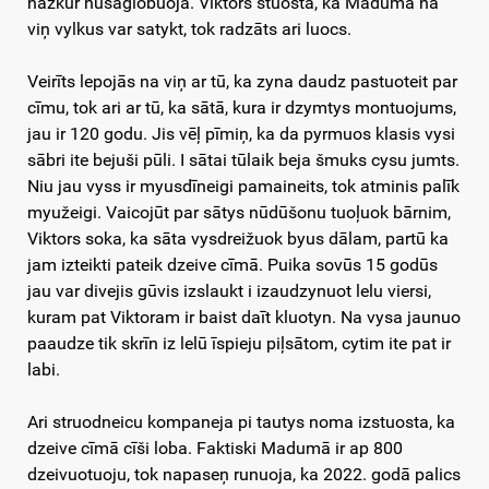
nazkur nūsaglobuoja. Viktors stuosta, ka Madumā na
viņ vylkus var satykt, tok radzāts ari luocs.
Veirīts lepojās na viņ ar tū, ka zyna daudz pastuoteit par
cīmu, tok ari ar tū, ka sātā, kura ir dzymtys montuojums,
jau ir 120 godu. Jis vēļ pīmiņ, ka da pyrmuos klasis vysi
sābri ite bejuši pūli. I sātai tūlaik beja šmuks cysu jumts.
Niu jau vyss ir myusdīneigi pamaineits, tok atminis palīk
myužeigi. Vaicojūt par sātys nūdūšonu tuoļuok bārnim,
Viktors soka, ka sāta vysdreižuok byus dālam, partū ka
jam izteikti pateik dzeive cīmā. Puika sovūs 15 godūs
jau var divejis gūvis izslaukt i izaudzynuot lelu viersi,
kuram pat Viktoram ir baist daīt kluotyn. Na vysa jaunuo
paaudze tik skrīn iz lelū īspieju piļsātom, cytim ite pat ir
labi.
Ari struodneicu kompaneja pi tautys noma izstuosta, ka
dzeive cīmā cīši loba. Faktiski Madumā ir ap 800
dzeivuotuoju, tok napaseņ runuoja, ka 2022. godā palics