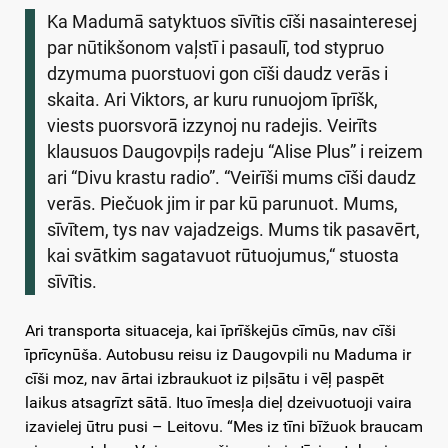
Ka Madumā satyktuos sīvītis cīši nasainteresej
par nūtikšonom vaļstī i pasaulī, tod stypruo
dzymuma puorstuovi gon cīši daudz verās i
skaita. Ari Viktors, ar kuru runuojom īprīšk,
viests puorsvorā izzynoj nu radejis. Veirīts
klausuos Daugovpiļs radeju “Alise Plus” i reizem
ari “Divu krastu radio”. “Veirīši mums cīši daudz
verās. Piečuok jim ir par kū parunuot. Mums,
sīvītem, tys nav vajadzeigs. Mums tik pasavērt,
kai svātkim sagatavuot rūtuojumus,“ stuosta
sīvītis.
Ari transporta situaceja, kai īprīškejūs cīmūs, nav cīši
īprīcynūša. Autobusu reisu iz Daugovpili nu Maduma ir
cīši moz, nav ārtai izbraukuot iz piļsātu i vēļ paspēt
laikus atsagrīzt sātā. Ituo īmesļa dieļ dzeivuotuoji vaira
izavielej ūtru pusi – Leitovu. “Mes iz tīni bīžuok braucam