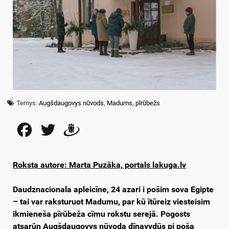
Temys:
Augšdaugovys nūvods
,
Madums
,
pīrūbežs
Facebook
Twitter
Draugiem
Roksta autore: Marta Puzāka, portals lakuga.lv
Daudznacionala apleicīne, 24 azari i pošim sova Egipte
– tai var raksturuot Madumu, par kū ītūreiz viesteisim
ikmieneša pīrūbeža cīmu rokstu serejā. Pogosts
atsarūn Augšdaugovys nūvoda dīnavydūs pi poša