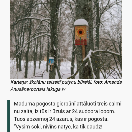
Karteņa: školānu taiseitī putynu būreiši, foto: Amanda
Anusāne/portals lakuga.lv
Maduma pogosta gierbūnī attāluoti treis calmi
nu zalta, iz tūs ir ūzuls ar 24 sudobra lopom.
Tuos apzeimoj 24 azarus, kas ir pogostā.
“Vysim soki, nivīns natyc, ka tik daudz!