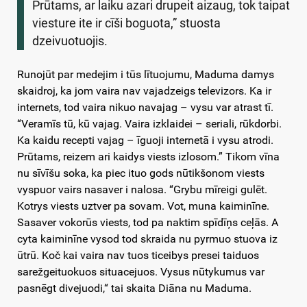
Prūtams, ar laiku azari drupeit aizaug, tok taipat
viesture ite ir cīši boguota,” stuosta
dzeivuotuojis.
Runojūt par medejim i tūs lītuojumu, Maduma damys
skaidroj, ka jom vaira nav vajadzeigs televizors. Ka ir
internets, tod vaira nikuo navajag – vysu var atrast tī.
“Veramīs tū, kū vajag. Vaira izklaidei – seriali, rūkdorbi.
Ka kaidu recepti vajag – īguoji internetā i vysu atrodi.
Prūtams, reizem ari kaidys viests izlosom.” Tikom vīna
nu sīvīšu soka, ka piec ituo gods nūtikšonom viests
vyspuor vairs nasaver i nalosa. “Grybu mīreigi gulēt.
Kotrys viests uztver pa sovam. Vot, muna kaiminīne.
Sasaver vokorūs viests, tod pa naktim spīdīņs ceļās. A
cyta kaiminīne vysod tod skraida nu pyrmuo stuova iz
ūtrū. Koč kai vaira nav tuos ticeibys presei taiduos
sarežgeituokuos situacejuos. Vysus nūtykumus var
pasnēgt divejuodi,“ tai skaita Diāna nu Maduma.