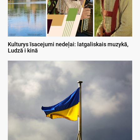
Kulturys īsacejumi nedeļai: latgaliskais muzykā,
Ludzā i kinā