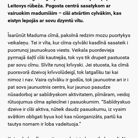
Leitovys rūbeža. Pogosta centrā sasatykom ar
vairuokim madumīšim – cīši atvārtim cylvākim, kas
eistyn lepojās ar sovu dzymtū vītu.
Īsarūnūt Maduma cīmā, pakolnā redzim mozu puortykys
veikaleņu. Tei ir vīta, kur cīma cylvāki kasdīnā sasateik i
puorrunoj jaunuokuos viests. Veikala puordevieja
pyrmajā šaļtī cīši kautrejās, tok vys tik drupeit pastuosta
par sovu cīmu. Sīvīte runoj krīvyski. Jei stuosta, ka cīmā
puorsvorā dzeivoj krīvvolūdeigī, tok latgalīšu tai kai
nimoz i nav. Vaira cylvāku ir godūs, tok jaunuotne ari ir i
pat sovs jaunuotnis centrs, kur jaunuo paaudze
nūsadorboj ar sabīdryskom aktivitatem, pīmāram, veidoj
rūtuojumus cīma apleicīnei i pasuokumim. “Sabīdryskuo
dzeive ir cīši aktiva, nūteik daudz pasuokumu, iz vysim
svātkim obligati byus koč kas nūorganizāts, partū ka
tautys nomam ir loba vadeituoja.”