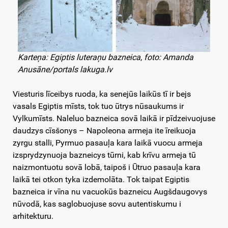
Karteņa: Egiptis luteraņu bazneica
,
foto: Amanda
Anusāne/portals lakuga.lv
Viesturis līceibys ruoda, ka senejūs laikūs tī ir bejs
vasals Egiptis mīsts, tok tuo ūtrys nūsaukums ir
Vylkumīsts. Naleluo bazneica sovā laikā ir pīdzeivuojuse
daudzys cīsšonys – Napoleona armeja ite īreikuoja
zyrgu stalli, Pyrmuo pasauļa kara laikā vuocu armeja
izsprydzynuoja bazneicys tūrni, kab krīvu armeja tū
naizmontuotu sovā lobā, taipoš i Ūtruo pasauļa kara
laikā tei otkon tyka izdemolāta. Tok taipat Egiptis
bazneica ir vīna nu vacuokūs bazneicu Augšdaugovys
nūvodā, kas saglobuojuse sovu autentiskumu i
arhitekturu.