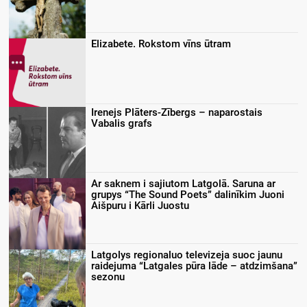
Elizabete. Rokstom vīns ūtram
Irenejs Plāters-Zībergs – naparostais
Vabalis grafs
Ar saknem i sajiutom Latgolā. Saruna ar
grupys “The Sound Poets” dalinīkim Juoni
Aišpuru i Kārli Juostu
Latgolys regionaluo televizeja suoc jaunu
raidejuma “Latgales pūra lāde – atdzimšana”
sezonu