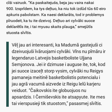
cīši vairuok. “Ka paskaitejušs, beja jau vaira nakai
900. Izsprīdem, ka tys deļtuo, ka niu tok izdūd tūs 60 eiro
apkuris pabolstam. Ka naesi deklarāts, tod ir problemys
pīruodeit, ka tu ite dzeivoj. Deļtuo ari cylvāki suoce
deklarētīs ite, i tai myusu skaits pīauga,” smejūtīs
stuosta sīvītis.
Vēļ jau ari interesanti, ka Madumā gastejuši ci
dzeivuojuši īvāruojami cylvāki. Vīns nu pīmāru ir
legendaruo Latvejis basketboliste Uļjana
Semjonova. Jei ir dzimuse i auguse ite, tok, kod
jei suoce izaceļt storp vysim, cylvāki nu Reigys
pamaneja meitinē basketbolistis potencialu i
jau agrā vacumā aizvede iz Reigu lelū karjeru
veiduot. “Čaikovskis ite globuojuos nu
apsardzis. I Černiševskis ite atsapyute. Ite mes
tai vierspusieji tik stuostom,” pasasmej sīvītis.