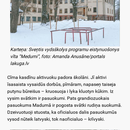
Karteņa: Sveņtis vydsškolys programu eistynuošonys
vīta “Medumi”, foto: Amanda Anusāne/portals
lakuga.lv
Cīma kasdīnu aktivuoku padora školāni. Jī aktivi
īsasaista vysaidūs dorbūs, pīmāram, napaseņ taiseja
putynu būreišus – kruosuoja i lyka kluotyn kūkim. Iz
vysim svātkim ir pasuokumi. Pats grandiozuokais
pasuokums Madumā ir pogosta svātki rudiņa suokumā.
Dzeivuotuoji stuosta, ka oficialuos dalis pasuokumūs
vysod nūteik latvyski, tok naoficialuo – krīvyski.