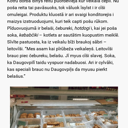
Kotru dorba dīnys reitu puordevieja kur veikala cepli. Nu
poša reita tai pavāsuoks, tok vāluok īsylst i ir cīši
omuleigai. Produktu kluostā ir ari svaigi konditorejis i
maizys izstruoduojumi, kuri teik capti pošu rūkom.
Pīduovuojumā ir belaši, čebureki,
hotdogi
i, kai jei poša
soka,
kebabčiki
– kotlets ar sautātim kuopustim meiklē.
Sīvīte pastuosta, ka iz veikalu bīži braukoj sābri –
leitovīši. “Mes asam kai pīrūbeža veikaleņš. Leitovīši
brauc piec čebureku, belašu. Jī myus cīši slavej. Soka,
ka Daugovpilī taidu vyspuor nadabuosi. Ari ir cylvāki,
kas speciali brauc nu Daugovpiļs da myusu pierkt
belašus.”