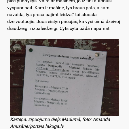
piec puortykys. Vaira ar mašinem, jo iz tīni autobusi
vyspuor naīt. Kam ir mašine, tys brauc pats, a kam
navaida, tys prosa pajimt leidza,” tai stuosta
dzeivuotuojis. Juos eistyn prīcojās, ka vysi cīmā dzeivoj
draudzeigi i izpaleidzeigi. Cyts cyta bādā napamat.
Karteņa: ziņuojumu dieļs Madumā, foto: Amanda
Anusāne/portals lakuga.lv