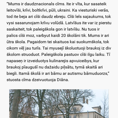
“Mums ir daudznacionals cīms. Ite ir vīta, kur sasateik
leitovīši, krīvi, boltkrīvi, pūli, ukraini. Ka viesturiski verās,
tod ite beja ari cīši daudz ebreju. Cīši lels sajaukums, tok
vysi sasarunojam krīvu volūdā. Latvīšus ite var iz pierstu
saskaiteit, tok paleigškola gon ir latvīšu. Nu tuos ir
palics cīši moz, varbyut kaidi 20 školāni tik. Mums ir ari
ūtra škola. Pagaidom tei skaituos kai suokumškola, tok
cikom vēļ jau turīs. Tai myusejī školuotuoji braukoj iz div
školom struoduot. Paleigškola pastuov cīši ilgu laiku. Tī
napaseņ ir izveiduotys kulinarejis apvuiceibys, kur
braukoj pīaugušī nu dažaidu piļsātu, tymā skaitā ari
biegli. Itamā školā ir ari bārnu ar autismu bārnuduorzs,“
stuosta cīma dzeivuotuoja Diāna.