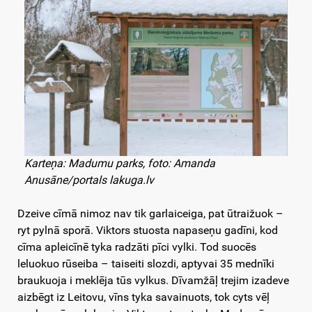
Karteņa: Madumu parks, foto: Amanda
Anusāne/portals lakuga.lv
Dzeive cīmā nimoz nav tik garlaiceiga, pat ūtraižuok –
ryt pylnā sporā. Viktors stuosta napaseņu gadīni, kod
cīma apleicīnē tyka radzāti pīci vylki. Tod suocēs
leluokuo rūseiba – taiseiti slozdi, aptyvai 35 mednīki
braukuoja i meklēja tūs vylkus. Dīvamžāļ trejim izadeve
aizbēgt iz Leitovu, vīns tyka savainuots, tok cyts vēļ