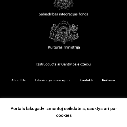
Izstruoduots ar
Gantry
paleidzeibu
About Us
Lītuošonys nūsacejumi
Kontakti
Reklama
© 2026
Portals lakuga.lv izmontoj seikdatnis, sauktys ari par
cookies
iz augšu