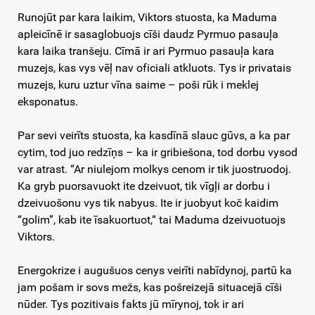
Runojūt par kara laikim, Viktors stuosta, ka Maduma
apleicīnē ir sasaglobuojs cīši daudz Pyrmuo pasauļa
kara laika tranšeju. Cīmā ir ari Pyrmuo pasauļa kara
muzejs, kas vys vēļ nav oficiali atkluots. Tys ir privatais
muzejs, kuru uztur vīna saime – poši rūk i meklej
eksponatus.
Par sevi veirīts stuosta, ka kasdīnā slauc gūvs, a ka par
cytim, tod juo redzīņs – ka ir gribiešona, tod dorbu vysod
var atrast. “Ar niulejom molkys cenom ir tik juostruodoj.
Ka gryb puorsavuokt ite dzeivuot, tik vīgļi ar dorbu i
dzeivuošonu vys tik nabyus. Ite ir juobyut koč kaidim
“golim”, kab ite īsakuortuot,“ tai Maduma dzeivuotuojs
Viktors.
Energokrize i augušuos cenys veirīti nabīdynoj, partū ka
jam pošam ir sovs mežs, kas pošreizejā situacejā cīši
nūder. Tys pozitivais fakts jū mīrynoj, tok ir ari