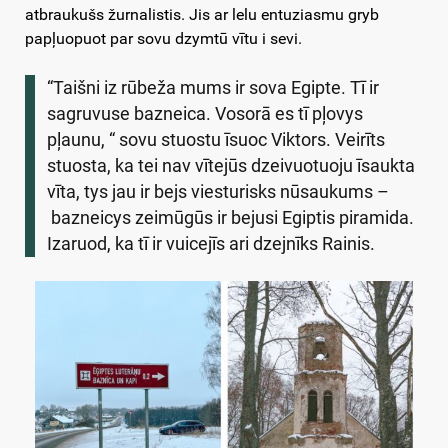
atbraukušs žurnalistis. Jis ar lelu entuziasmu gryb
papļuopuot par sovu dzymtū vītu i sevi.
“Taišni iz rūbeža mums ir sova Egipte. Tī ir
sagruvuse bazneica. Vosorā es tī pļovys
pļaunu, “ sovu stuostu īsuoc Viktors. Veirīts
stuosta, ka tei nav vītejūs dzeivuotuoju īsaukta
vīta, tys jau ir bejs viesturisks nūsaukums –
bazneicys zeimūgūs ir bejusi Egiptis piramida.
Izaruod, ka tī ir vuicejīs ari dzejnīks Rainis.