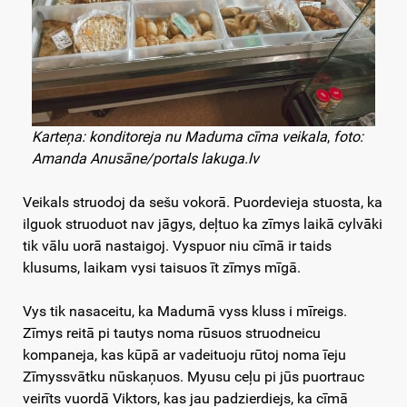
Karteņa: konditoreja nu Maduma cīma veikala
,
foto:
Amanda Anusāne/portals lakuga.lv
Veikals struodoj da sešu vokorā. Puordevieja stuosta, ka
ilguok struoduot nav jāgys, deļtuo ka zīmys laikā cylvāki
tik vālu uorā nastaigoj. Vyspuor niu cīmā ir taids
klusums, laikam vysi taisuos īt zīmys mīgā.
Vys tik nasaceitu, ka Madumā vyss kluss i mīreigs.
Zīmys reitā pi tautys noma rūsuos struodneicu
kompaneja, kas kūpā ar vadeituoju rūtoj noma īeju
Zīmyssvātku nūskaņuos. Myusu ceļu pi jūs puortrauc
veirīts vuordā Viktors, kas jau padzierdiejs, ka cīmā