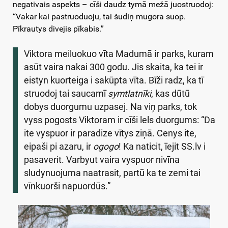
negativais aspekts – cīši daudz tymā mežā juostruodoj:
“Vakar kai pastruoduoju, tai šudiņ mugora suop.
Pīkrautys divejis pīkabis.”
Viktora meiluokuo vīta Madumā ir parks, kuram
asūt vaira nakai 300 godu. Jis skaita, ka tei ir
eistyn kuorteiga i sakūpta vīta. Bīži radz, ka tī
struodoj tai saucamī
symtlatnīki
, kas dūtū
dobys duorgumu uzpasej. Na viņ parks, tok
vyss pogosts Viktoram ir cīši lels duorgums: “Da
ite vyspuor ir paradize vītys ziņā. Cenys ite,
eipaši pi azaru, ir
ogogo
! Ka naticit, īejit SS.lv i
pasaverit. Varbyut vaira vyspuor nivīna
sludynuojuma naatrasit, partū ka te zemi tai
vīnkuorši napuordūs.”