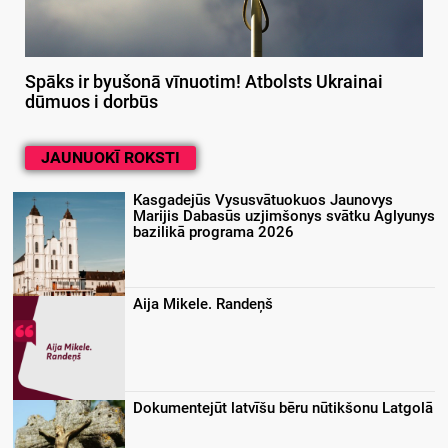
Spāks ir byušonā vīnuotim! Atbolsts Ukrainai
dūmuos i dorbūs
JAUNUOKĪ ROKSTI
Kasgadejūs Vysusvātuokuos Jaunovys
Marijis Dabasūs uzjimšonys svātku Aglyunys
bazilikā programa 2026
Aija Mikele. Randeņš
Dokumentejūt latvīšu bēru nūtikšonu Latgolā