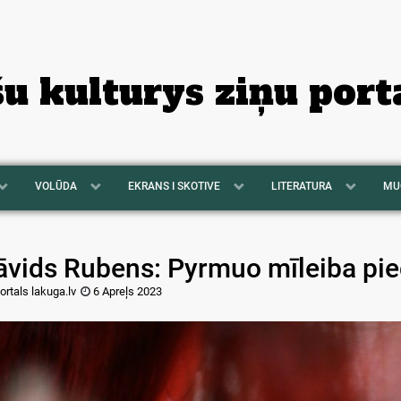
šu kulturys ziņu port
VOLŪDA
EKRANS I SKOTIVE
LITERATURA
MU
āvids Rubens: Pyrmuo mīleiba pi
ortals lakuga.lv
6 Apreļs 2023