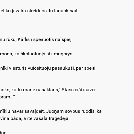
t kū jī vaira streiduos, tū lānuok saīt.
 rūku, Kārlis i speiruotīs naīspiej.
 namona, ka školuotuojs aiz mugorys.
nīki viesturis vuiceituoju pasaukuši, par speiti
buoks, ka tu mane nasaklaus,” Stass cīši īsaver
okoram…”
smīklu navar savaļdeit. Juoņam sovpus ruodīs, ka
vīna bāda, a ite vasala tragedeja.
dūd.