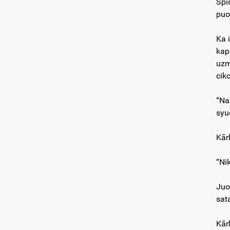
Spī
puo
Ka 
kap
uzm
cik
“Na
syu
Kār
“Ni
Juo
sat
Kār