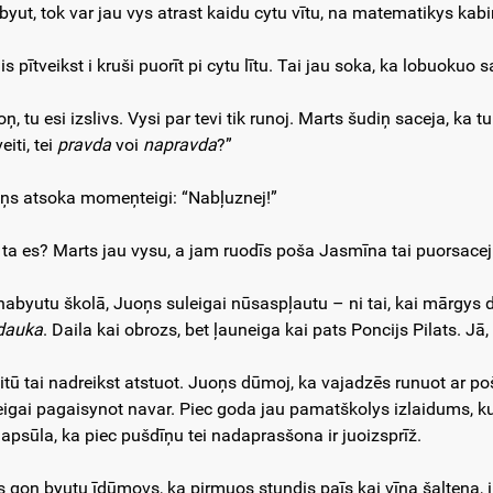
 byut, tok var jau vys atrast kaidu cytu vītu, na matematikys kabi
is pītveikst i kruši puorīt pi cytu lītu. Tai jau soka, ka lobuoku
oņ, tu esi izslivs. Vysi par tevi tik runoj. Marts šudiņ saceja, ka
eiti, tei
pravda
voi
napravda
?”
ņs atsoka momeņteigi: “Nabļuznej!”
 ta es? Marts jau vysu, a jam ruodīs poša Jasmīna tai puorsacej
nabyutu školā, Juoņs suleigai nūsaspļautu – ni tai, kai mārgys do
dauka
. Daila kai obrozs, bet ļauneiga kai pats Poncijs Pilats. Jā
 itū tai nadreikst atstuot. Juoņs dūmoj, ka vajadzēs runuot ar p
eigai pagaisynot navar. Piec goda jau pamatškolys izlaidums, 
 apsūla, ka piec pušdīņu tei nadaprasšona ir juoizsprīž.
s gon byutu īdūmovs, ka pirmuos stuņdis paīs kai vīna šaļteņa, i d