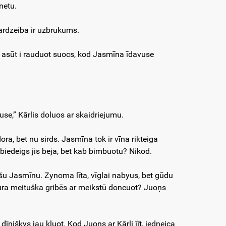
netu.
o sardzeiba ir uzbrukums.
 tu asūt i rauduot suocs, kod Jasmīna īdavuse
use,” Kārlis doluos ar skaidriejumu.
ra, bet nu sirds. Jasmīna tok ir vīna rikteiga
, biedeigs jis beja, bet kab bimbuotu? Nikod.
ošu Jasmīnu. Zynoma līta, vīglai nabyus, bet gūdu
kura meituška gribēs ar meikstū doncuot? Juoņs
īniškys jau kluot. Kod Juoņs ar Kārli īīt, iedneica