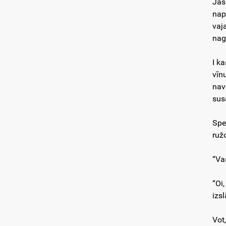
Jas
nap
vaj
nag
I k
vīn
nave
sus
Spe
ruž
“Va
“Oi
izs
Vot