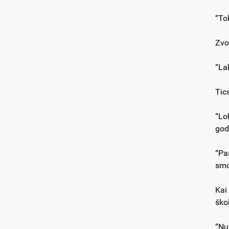
“Tok
Zvo
“La
Tic
“Lob
god
“Pa
smo
Kai
ško
“Nu