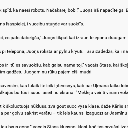
 spīd, ka naesi robots. Načakarej bobi,” Juoņs irā napacīteigs. Be
ns īsaspielej, i vuceibu stuņde var suoktīs.
bi, es pats dabeigšu,” Juoņs tikpat kai izraun teleponu draugam nu
s pi telepona, Juoņs roksta ar pylnu kryuti. Tai aizadedzs, ka i
s ir, itū es savuokšu, kab gaisu namaitoj,” vacais Stass, kai škoļ
im gadžetu Juoņam nu rūku pajem cīši mudri.
savērsim, kas tūlaik ite icik iņteresnys, kab par Uļmana laiku lo
lkajūs burtūs i suoc laseit nu ekrana: ”Mekleju veirīti vīnam v
 tik školuotuojs nūkluss, zvaigout suoc vysa klase, daže Kārlis 
la par golvu sakrist varātu – tik lels kauns. Izaguozt ar Jasmīnu 
 jau byus gona,” vacais Stass klusynoj klasi, koč tys gryušai iza