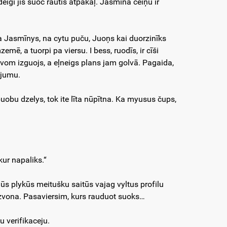
igi jis suoc rautīs atpakaļ. Jasmīna ceiņu ir
a Jasmīnys, na cytu puču, Juoņs kai duorzinīks
ē, a tuorpi pa viersu. I bess, ruodīs, ir cīši
vom izguojs, a eļneigs plans jam golvā. Pagaida,
ojumu.
uobu dzelys, tok ite līta nūpītna. Ka myusus čups,
kur napaliks.“
ūs plykūs meitušku saitūs vajag vyltus profilu
i zvona. Pasaviersim, kurs rauduot suoks…
u verifikaceju.