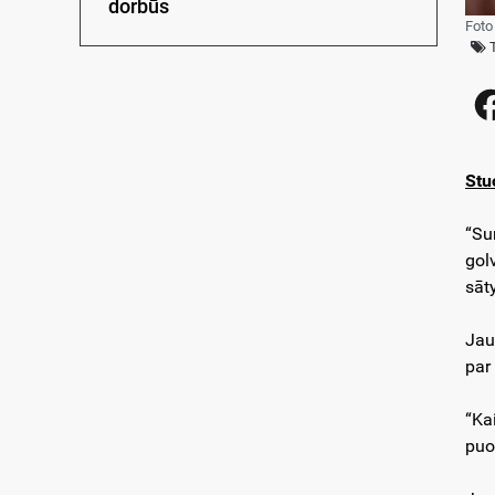
dorbūs
Foto
Stu
“Su
gol
sāt
Jau
par
“Ka
puo