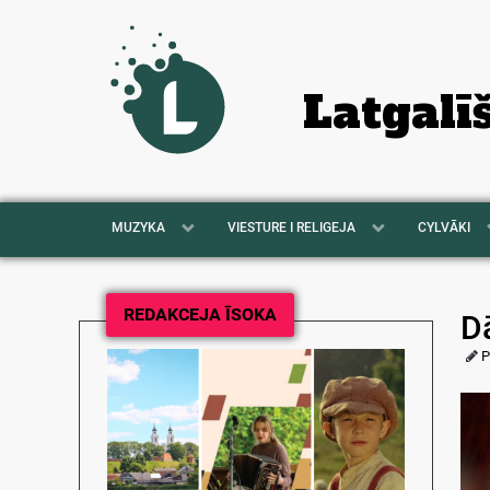
Latgalī
MUZYKA
VIESTURE I RELIGEJA
CYLVĀKI
REDAKCEJA ĪSOKA
D
P