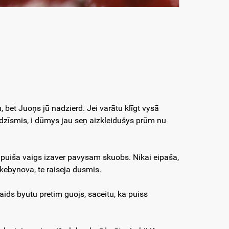
bet Juoņs jū nadzierd. Jei varātu klīgt vysā
 dzīsmis, i dūmys jau seņ aizkleidušys prūm nu
 puiša vaigs izaver pavysam skuobs. Nikai eipaša,
škebynova, te raiseja dusmis.
aids byutu pretim guojs, saceitu, ka puiss