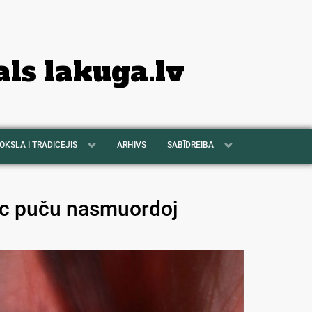
als lakuga.lv
OKSLA I TRADICEJIS
ARHIVS
SABĪDREIBA
ec puču nasmuordoj