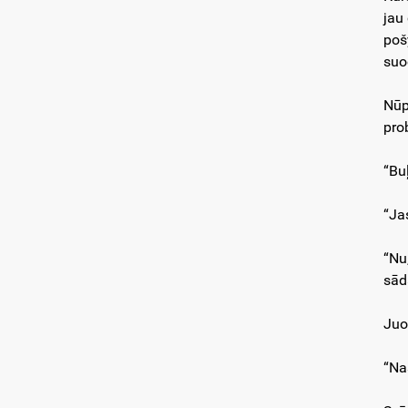
jau
poš
suo
Nūp
pro
“Bu
“Ja
“Nu
sād
Juo
“Na