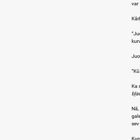
var
Kārl
“Ju
kurv
Juo
“Kū
Ka 
bļa
Nā,
gal
sev
Kur