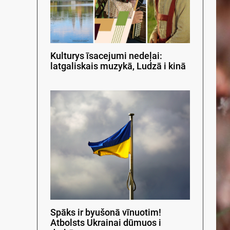
Kulturys īsacejumi nedeļai:
latgaliskais muzykā, Ludzā i kinā
Spāks ir byušonā vīnuotim!
Atbolsts Ukrainai dūmuos i