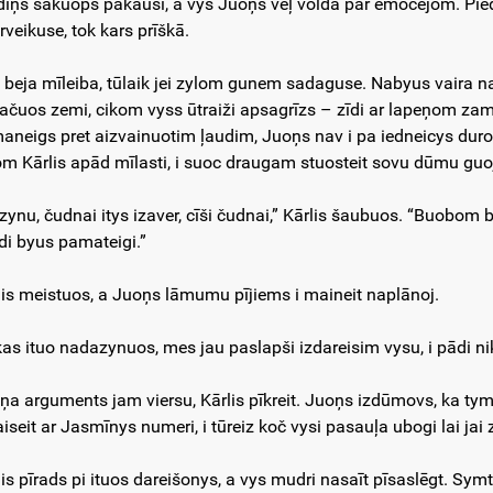
dīņs sakuops pakausī, a vys Juoņs vēļ volda par emocejom. Piede
rveikuse, tok kars prīškā.
i beja mīleiba, tūlaik jei zylom gunem sadaguse. Nabyus vaira n
ačuos zemi, cikom vyss ūtraiži apsagrīzs – zīdi ar lapeņom zamzem
aneigs pret aizvainuotim ļaudim, Juoņs nav i pa iedneicys duro
om Kārlis apād mīlasti, i suoc draugam stuosteit sovu dūmu gu
zynu, čudnai itys izaver, cīši čudnai,” Kārlis šaubuos. “Buobom b
di byus pamateigi.”
lis meistuos, a Juoņs lāmumu pījiems i maineit naplānoj.
kas ituo nadazynuos, mes jau paslapši izdareisim vysu, i pādi ni
ņa arguments jam viersu, Kārlis pīkreit. Juoņs izdūmovs, ka tym
aiseit ar Jasmīnys numeri, i tūreiz koč vysi pasauļa ubogi lai ja
lis pīrads pi ituos dareišonys, a vys mudri nasaīt pīsaslēgt. Symt