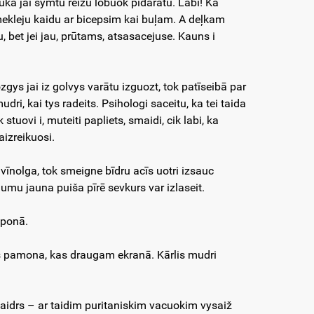
uka jai symtu reižu lobuok pīdarātu. Labi! Ka
 mekleju kaidu ar bicepsim kai buļam. A deļkam
, bet jei jau, prūtams, atsasacejuse. Kauns i
gys jai iz golvys varātu izguozt, tok patīseibā par
i, kai tys radeits. Psihologi saceitu, ka tei taida
stuovi i, muteiti papliets, smaidi, cik labi, ka
aizreikuosi.
vīnolga, tok smeigne bīdru acīs uotri izsauc
mu jauna puiša pīrē sevkurs var izlaseit.
eponā.
Juoņs pamona, kas draugam ekranā. Kārlis mudri
Skaidrs – ar taidim puritaniskim vacuokim vysaiž