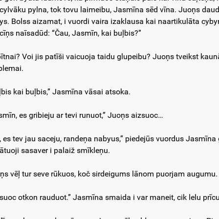
 cylvāku pylna, tok tovu laimeibu, Jasmīna sēd vīna. Juoņs dau
ys. Bolss aizamat, i vuordi vaira izaklausa kai naartikulāta cy
cīņs naīsadūd: “Čau, Jasmīn, kai buļbis?”
ītnai? Voi jis patīši vaicuoja taidu glupeibu? Juoņs tveikst kaun
blemai.
ļbis kai buļbis,” Jasmīna vāsai atsoka.
smīn, es gribieju ar tevi runuot,” Juoņs aizsuoc…
, es tev jau saceju, randeņa nabyus,” piedejūs vuordus Jasmīna g
ātuoji sasaver i palaiž smīkleņu.
ņs vēļ tur seve rūkuos, koč sirdeigums lānom puorjam augumu. 
suoc otkon rauduot.” Jasmīna smaida i var maneit, cik lelu prīc