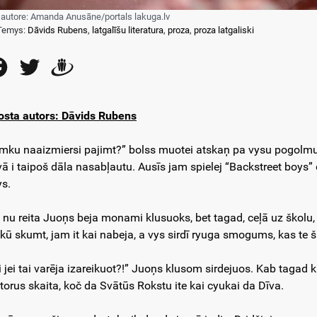
 autore: Amanda Anusāne/portals lakuga.lv
Temys:
Dāvids Rubens
,
latgalīšu literatura
,
proza
,
proza latgaliski
Facebook
Twitter
Draugiem
osta autors: Dāvids Rubens
mku naaizmiersi pajimt?” bolss muotei atskaņ pa vysu pogolmu, 
vā i taipoš dāla nasabļautu. Ausīs jam spielej “Backstreet boys”
ys.
 nu reita Juoņs beja monami klusuoks, bet tagad, ceļā uz školu,
 kū skumt, jam it kai nabeja, a vys sirdī ryuga smogums, kas te 
i jei tai varēja izareikuot?!” Juoņs klusom sirdejuos. Kab tagad k
torus skaita, koč da Svātūs Rokstu ite kai cyukai da Dīva.