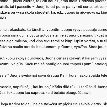
mīna – pučis vuords, tok cik daudz jamā iņdis. Dridžinis puorsa
ateik, tai i pasceitu – Juoņ, tu esi puiss pa pyrmū sortu, tok es
adzēja pa vysu školu stuosteit, ka, edz, Juoņs jū aicynovs uz kinu
ūds.
as ite trokuokais, ka tāneit ar vuordim Juoņs vysys pasauļs sumoz
u pošu smaidu jis byutu gotovs aizmierst puoridarejumu tikpat mudr
seleiga mīleiba, kod vīns tevi zemē ar kūrpi īspīst varātu, a tu tik 
ātivi nu saulis atrads, bet Juoņam, prūtams, vysvīns. Sirds jau n
rūt kuoju školys durovuos, Juoņs ceņšās izavērt, it kai jam vyss 
ovumu vaigūs. Kaču maisā nanūglobuosi, taipoš i pirmū atraideju
sals!” Juoņs sveicynoj sovu draugu Kārli, kurs nazkū spaida tel
, vasals, napifiksēju, kai īnuoci,” Kārlis dūd rūku, i tanī šaļtī 
lādz, tok Juoņs jau saprota, ka tī bejušs pīaugušūs saiti.
, beja Kārlim taida jūceiga
privička
uz plyku ciču školā viertīs. 