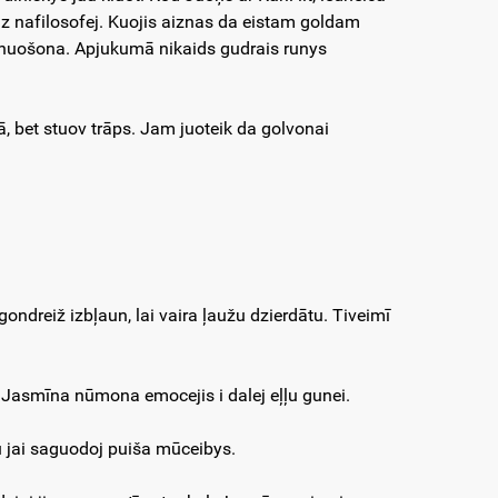
dz nafilosofej. Kuojis aiznas da eistam goldam
bynuošona. Apjukumā nikaids gudrais runys
ā, bet stuov trāps. Jam juoteik da golvonai
ondreiž izbļaun, lai vaira ļaužu dzierdātu. Tiveimī
Jasmīna nūmona emocejis i dalej eļļu gunei.
u jai saguodoj puiša mūceibys.